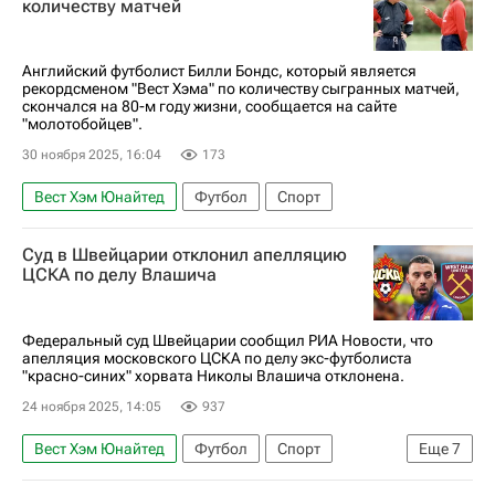
количеству матчей
АПЛ 2026-2027 (Чемпионат Англии по футболу)
Английский футболист Билли Бондс, который является
рекордсменом "Вест Хэма" по количеству сыгранных матчей,
скончался на 80-м году жизни, сообщается на сайте
"молотобойцев".
30 ноября 2025, 16:04
173
Вест Хэм Юнайтед
Футбол
Спорт
Суд в Швейцарии отклонил апелляцию
ЦСКА по делу Влашича
Федеральный суд Швейцарии сообщил РИА Новости, что
апелляция московского ЦСКА по делу экс-футболиста
"красно-синих" хорвата Николы Влашича отклонена.
24 ноября 2025, 14:05
937
Вест Хэм Юнайтед
Футбол
Спорт
Еще
7
Никола Влашич
ПФК ЦСКА