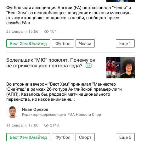
Футбольная ассоциация Англии (FA) оштрафовала "Челси" и
"Вест Хэм" за неподобающее поведение игроков и массовую
стычку в концовке лондонского дерби, сообщает пресс-
служба FA в...
25 февраля, 15:56
104
Вест Хэм Юнайтед
Футбол
Челси
Еще
1
АПЛ 2026-2027 (Чемпионат Англии по футболу)
Болельщик "МЮ" проклят. Почему он
не стрижется уже полтора года?
Во вторник вечером "Вест Хэм" принимал "Манчестер
Юнайтед" в рамках 26-го тура Английской премьер-лиги
(АПЛ). Казалось бы, рядовой матч национального
первенства, но какое внимание...
Иван Орехов
Редактор-корреспондент РИА Новости Спорт
11 февраля, 17:00
2148
Вест Хэм Юнайтед
Футбол
Спорт
Еще
6