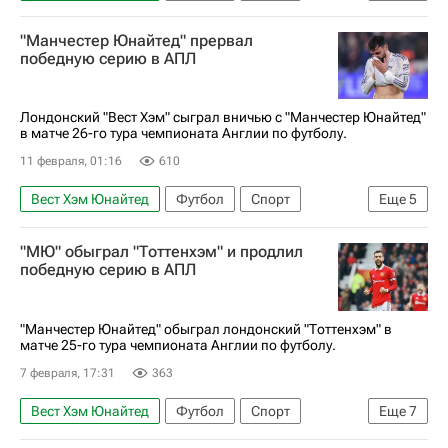
Спорт — видео
Материалы РИА Спорт
"Манчестер Юнайтед" прервал
Авторы РИА Новости Спорт
победную серию в АПЛ
АПЛ 2026-2027 (Чемпионат Англии по футболу)
Манчестер Юнайтед
Вокруг спорта
Лондонский "Вест Хэм" сыграл вничью с "Манчестер Юнайтед"
в матче 26-го тура чемпионата Англии по футболу.
11 февраля, 01:16
610
Вест Хэм Юнайтед
Футбол
Спорт
Еще
5
Томаш Соучек
Беньямин Шешко
"МЮ" обыграл "Тоттенхэм" и продлил
Майкл Каррик
Манчестер Юнайтед
победную серию в АПЛ
АПЛ 2026-2027 (Чемпионат Англии по футболу)
"Манчестер Юнайтед" обыграл лондонский "Тоттенхэм" в
матче 25-го тура чемпионата Англии по футболу.
7 февраля, 17:31
363
Вест Хэм Юнайтед
Футбол
Спорт
Еще
7
Англия
Манчестер