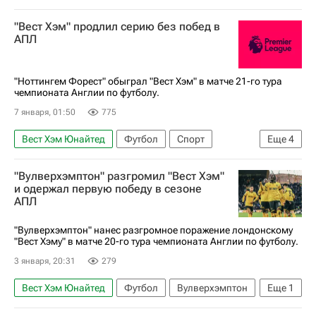
Лукас Пакета
Фламенго
Трансферы
"Вест Хэм" продлил серию без побед в
Трансферы в АПЛ
АПЛ
"Ноттингем Форест" обыграл "Вест Хэм" в матче 21-го тура
чемпионата Англии по футболу.
7 января, 01:50
775
Вест Хэм Юнайтед
Футбол
Спорт
Еще
4
Николас Домингес
Ноттингем Форест
"Вулверхэмптон" разгромил "Вест Хэм"
Морган Гиббс-Уайт
и одержал первую победу в сезоне
АПЛ
АПЛ 2026-2027 (Чемпионат Англии по футболу)
"Вулверхэмптон" нанес разгромное поражение лондонскому
"Вест Хэму" в матче 20-го тура чемпионата Англии по футболу.
3 января, 20:31
279
Вест Хэм Юнайтед
Футбол
Вулверхэмптон
Еще
1
АПЛ 2026-2027 (Чемпионат Англии по футболу)