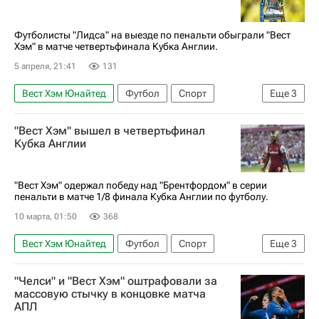
Футболисты "Лидса" на выезде по пенальти обыграли "Вест
Хэм" в матче четвертьфинала Кубка Англии.
5 апреля, 21:41
131
Вест Хэм Юнайтед
Футбол
Спорт
Еще
3
Аксель Дисаси
Кубок Англии
"Вест Хэм" вышел в четвертьфинал
Лидс Юнайтед
Кубка Англии
"Вест Хэм" одержал победу над "Брентфордом" в серии
пенальти в матче 1/8 финала Кубка Англии по футболу.
10 марта, 01:50
368
Вест Хэм Юнайтед
Футбол
Спорт
Еще
3
Лондон
Кубок Англии
Брентфорд
"Челси" и "Вест Хэм" оштрафовали за
массовую стычку в концовке матча
АПЛ