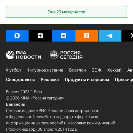
Лукас Пакета
Спорт
Еще 20 материалов
АПЛ 2026-2027 (Чемпионат Англии по футболу)
Вокруг спорта
Футбол
Фигурное катание
Биатлон
ЗОЖ
Хоккей
Ав
Спецпроекты
Реклама
Продукты и сервисы
Пресс-ц
Версия 2023.1 Beta
© 2026 МИА «Россия сегодня»
Вакансии
Сетевое издание РИА Новости зарегистрировано
в Федеральной службе по надзору в сфере связи,
информационных технологий и массовых коммуникаций
(Роскомнадзор) 08 апреля 2014 года.