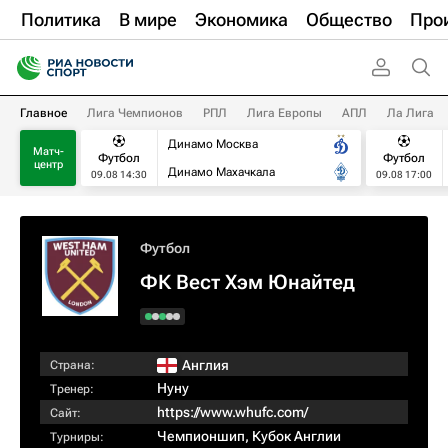
Политика
В мире
Экономика
Общество
Про
Главное
Лига Чемпионов
РПЛ
Лига Европы
АПЛ
Ла Лига
Динамо Москва
Матч-
Футбол
Футбол
центр
Динамо Махачкала
09.08 14:30
09.08 17:00
Футбол
ФК Вест Хэм Юнайтед
Англия
Страна:
Нуну
Тренер:
https://www.whufc.com/
Сайт:
Чемпионшип
,
Кубок Англии
Турниры: