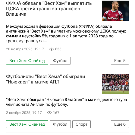
ФИФА обязала "Вест Хэм" выплатить
Международная федерация футбола (ФИФА)
ЦСКА третий транш за трансфер
Влашича
РПЛ 2026-2027 (Чемпионат России по футболу)
Трансферы в РПЛ
скандал
Вокруг спорта
Международная федерация футбола (ФИФА) обязала
английский "Вест Хэм" выплатить московскому ЦСКА полную
сумму и неустойку 5% годовых с 1 августа 2023 года по
третьему траншу за...
20 ноября 2025, 19:17
635
Вест Хэм Юнайтед
Футбол
Еще
5
Никола Влашич
ПФК ЦСКА
Футболисты "Вест Хэма" обыграли
Атлетико Минейро
Бруно Фукс
"Ньюкасл" в матче АПЛ
РПЛ 2026-2027 (Чемпионат России по футболу)
"Вест Хэм" обыграл "Ньюкасл Юнайтед" в матче десятого тура
чемпионата Англии по футболу.
2 ноября 2025, 19:17
167
Вест Хэм Юнайтед
Футбол
Спорт
Еще
6
Нуну Эшпириту Санту
Джейкоб Мерфи