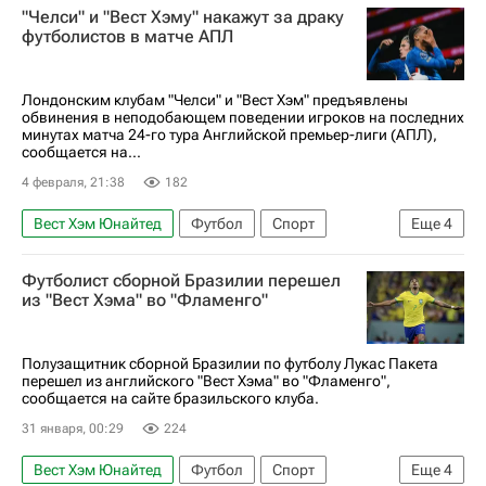
"Челси" и "Вест Хэму" накажут за драку
АПЛ 2026-2027 (Чемпионат Англии по футболу)
футболистов в матче АПЛ
Манчестер Юнайтед
Бруну Фернандеш
Кристиан Ромеро
Майкл Каррик
Лондонским клубам "Челси" и "Вест Хэм" предъявлены
обвинения в неподобающем поведении игроков на последних
минутах матча 24-го тура Английской премьер-лиги (АПЛ),
сообщается на...
4 февраля, 21:38
182
Вест Хэм Юнайтед
Футбол
Спорт
Еще
4
Марк Кукурелья
Жан-Клер Тодибо
Челси
Футболист сборной Бразилии перешел
АПЛ 2026-2027 (Чемпионат Англии по футболу)
из "Вест Хэма" во "Фламенго"
Полузащитник сборной Бразилии по футболу Лукас Пакета
перешел из английского "Вест Хэма" во "Фламенго",
сообщается на сайте бразильского клуба.
31 января, 00:29
224
Вест Хэм Юнайтед
Футбол
Спорт
Еще
4