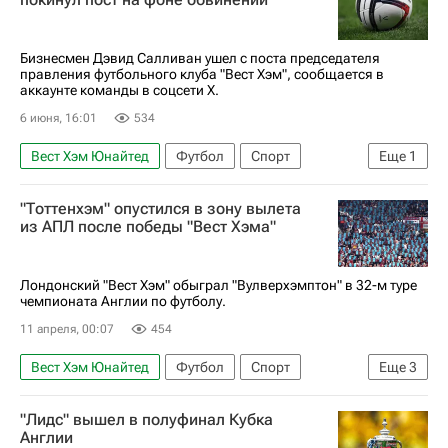
Бизнесмен Дэвид Салливан ушел с поста председателя
правления футбольного клуба "Вест Хэм", сообщается в
аккаунте команды в соцсети X.
6 июня, 16:01
534
Вест Хэм Юнайтед
Футбол
Спорт
Еще
1
АПЛ 2026-2027 (Чемпионат Англии по футболу)
"Тоттенхэм" опустился в зону вылета
из АПЛ после победы "Вест Хэма"
Лондонский "Вест Хэм" обыграл "Вулверхэмптон" в 32-м туре
чемпионата Англии по футболу.
11 апреля, 00:07
454
Вест Хэм Юнайтед
Футбол
Спорт
Еще
3
Константинос Мавропанос
"Лидс" вышел в полуфинал Кубка
Тоттенхэм Хотспур
Вулверхэмптон
Англии