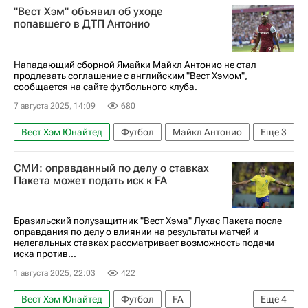
"Вест Хэм" объявил об уходе
Лукас Пакета
Свен Ботман
попавшего в ДТП Антонио
Ньюкасл Юнайтед
АПЛ 2026-2027 (Чемпионат Англии по футболу)
Нападающий сборной Ямайки Майкл Антонио не стал
продлевать соглашение с английским "Вест Хэмом",
сообщается на сайте футбольного клуба.
7 августа 2025, 14:09
680
Вест Хэм Юнайтед
Футбол
Майкл Антонио
Еще
3
АПЛ 2026-2027 (Чемпионат Англии по футболу)
СМИ: оправданный по делу о ставках
Трансферы
Трансферы в АПЛ
Пакета может подать иск к FA
Бразильский полузащитник "Вест Хэма" Лукас Пакета после
оправдания по делу о влиянии на результаты матчей и
нелегальных ставках рассматривает возможность подачи
иска против...
1 августа 2025, 22:03
422
Вест Хэм Юнайтед
Футбол
FA
Еще
4