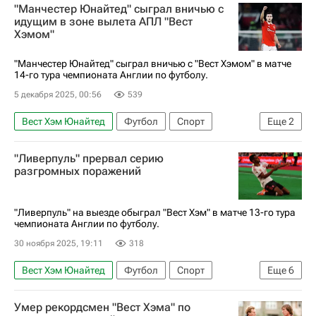
"Манчестер Юнайтед" сыграл вничью с
идущим в зоне вылета АПЛ "Вест
Хэмом"
"Манчестер Юнайтед" сыграл вничью с "Вест Хэмом" в матче
14-го тура чемпионата Англии по футболу.
5 декабря 2025, 00:56
539
Вест Хэм Юнайтед
Футбол
Спорт
Еще
2
Манчестер Юнайтед
"Ливерпуль" прервал серию
АПЛ 2026-2027 (Чемпионат Англии по футболу)
разгромных поражений
"Ливерпуль" на выезде обыграл "Вест Хэм" в матче 13-го тура
чемпионата Англии по футболу.
30 ноября 2025, 19:11
318
Вест Хэм Юнайтед
Футбол
Спорт
Еще
6
Александер Исак
Коди Гакпо
Умер рекордсмен "Вест Хэма" по
Лукас Пакета
Ливерпуль
Сандерленд