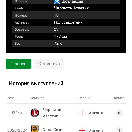
Шотландия
Страна:
Чарльтон Атлетик
Клуб:
10
Номер:
Полузащитник
Амплуа:
29
Возраст:
177 см
Рост:
72 кг
Вес:
Главное
Статистика
История выступлений
сезон
команда
страна
номер
Чарльтон
2024/ н.в.
Англия
10
Атлетик
Халл Сити
2020/2024
Англия
8