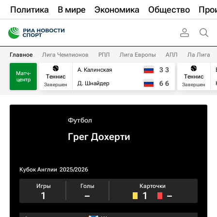
Политика
В мире
Экономика
Общество
Про
Главное
Лига Чемпионов
РПЛ
Лига Европы
АПЛ
Ла Лига
3
3
А. Калинская
Матч-
Теннис
Теннис
центр
6
6
Д. Шнайдер
Завершен
Завершен
Футбол
Грег Дохерти
Кубок Англии
2025/2026
Игры
Голы
Карточки
1
–
1
–