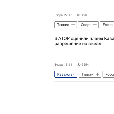
Вчера, 22:15
190
Теннис
Спорт
Елена
Женская теннисная ассоциация (
В АТОР оценили планы Каза
разрешение на въезд
Вчера, 15:11
5554
Казахстан
Туризм
Росс
Ассоциация туроператоров Росси
Новости - Туризм