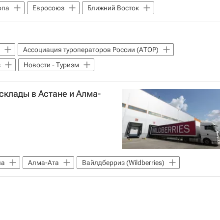
опа
Евросоюз
Ближний Восток
Ассоциация туроператоров России (АТОР)
з
Новости - Туризм
 склады в Астане и Алма-
на
Алма-Ата
Вайлдберриз (Wildberries)