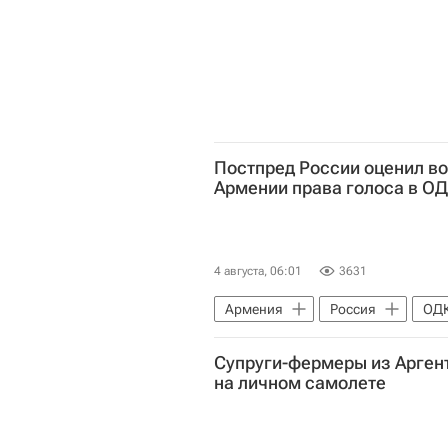
Постпред России оценил в
Армении права голоса в О
4 августа, 06:01
3631
Армения
Россия
ОД
Сергей Лавров
Москва
Супруги-фермеры из Арген
на личном самолете