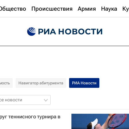
Общество
Происшествия
Армия
Наука
Ку
мость
Навигатор абитуриента
РИА Новости
се новости
руг теннисного турнира в