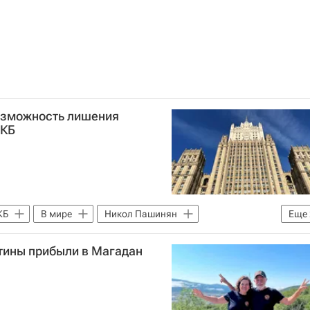
озможность лишения
ДКБ
КБ
В мире
Никол Пашинян
Еще
тины прибыли в Магадан