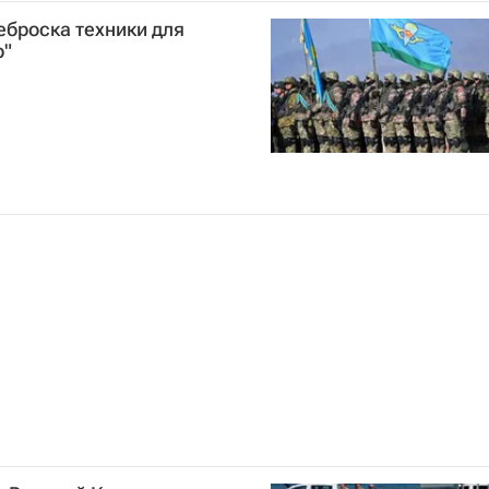
СТ)
Новости - Туризм
еброска техники для
р"