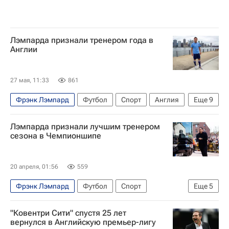
Лэмпарда признали тренером года в
Англии
27 мая, 11:33
861
Фрэнк Лэмпард
Футбол
Спорт
Англия
Еще
9
Унаи Эмери
Хосеп Гвардиола
Лэмпарда признали лучшим тренером
АПЛ 2026-2027 (Чемпионат Англии по футболу)
сезона в Чемпионшипе
Микель Артета
Кит Эндрюс
Брентфорд
Арсенал (Лондон)
Ковентри Сити
20 апреля, 01:56
559
Лига чемпионов УЕФА 2026-2027
Фрэнк Лэмпард
Футбол
Спорт
Еще
5
АПЛ 2026-2027 (Чемпионат Англии по футболу)
"Ковентри Сити" спустя 25 лет
Челси
Ковентри Сити
вернулся в Английскую премьер-лигу