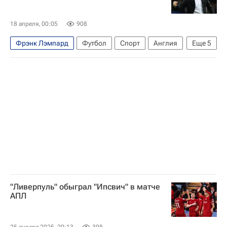
Чемпионшип 2025-2026
Лига чемпионов УЕФА 2026-2027
18 апреля, 00:05
908
Фрэнк Лэмпард
Футбол
Спорт
Англия
Еще
5
Бобби Томас
Ковентри Сити
Челси
Эвертон
АПЛ 2026-2027 (Чемпионат Англии по футболу)
"Ливерпуль" обыграл "Ипсвич" в матче
АПЛ
25 января 2025, 20:13
398