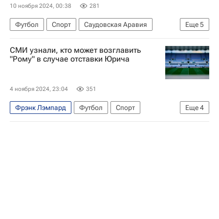
10 ноября 2024, 00:38
281
Футбол
Спорт
Саудовская Аравия
Еще
5
Роберто Манчини
Рома
Зенит
СМИ узнали, кто может возглавить
Иван Юрич
Даниэле Де Росси
"Рому" в случае отставки Юрича
4 ноября 2024, 23:04
351
Фрэнк Лэмпард
Футбол
Спорт
Еще
4
Иван Юрич
Паулу Соуза
Рома
Серия А 2026-2027 (Чемпионат Италии по футболу)