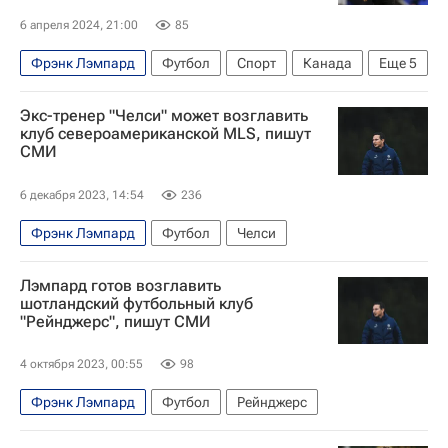
Астон Вилла
6 апреля 2024, 21:00
85
Фрэнк Лэмпард
Футбол
Спорт
Канада
Еще
5
США
Мексика
Челси
Дерби Каунти
Экс-тренер "Челси" может возглавить
Эвертон
клуб североамериканской MLS, пишут
СМИ
6 декабря 2023, 14:54
236
Фрэнк Лэмпард
Футбол
Челси
Лэмпард готов возглавить
шотландский футбольный клуб
"Рейнджерс", пишут СМИ
4 октября 2023, 00:55
98
Фрэнк Лэмпард
Футбол
Рейнджерс