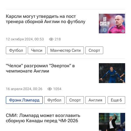
Карсли могут утвердить на пост
тренера сборной Англии по футболу
12 октября 2024, 00:53
218
Футбол
Челси
Манчестер Сити
Спорт
"Челси" разгромил "Эвертон" в
чемпионате Англии
16 апреля 2024, 00:26
1054
Фрэнк Лэмпард
Футбол
Спорт
Англия
Еще
6
Лондон
Конор Галлахер
Челси
СМИ: Лэмпард может возглавить
Эвертон
сборную Канады перед ЧМ-2026
АПЛ 2026-2027 (Чемпионат Англии по футболу)