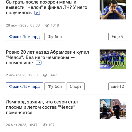
Сыграть после похорон мамы и
вывести "Челси" в финал ЛЧ? У него
получилось
20 июня 2023, 08:00
1318
Фрэнк Лэмпард
Футбол
Еще
5
Материалы РИА Спорт
Спорт — видео
Ровно 20 лет назад Абрамович купил
Авторы РИА Новости Спорт
Челси
"Челси". Без него чемпионы —
посмешище
Ливерпуль
2 июня 2023, 12:30
3447
Фрэнк Лэмпард
Футбол
Спорт
Еще
12
Материалы РИА Спорт
Спорт — видео
Лэмпард заявил, что сезон стал
Авторы РИА Новости Спорт
Челси
плохим и летом состав "Челси"
поменяется
Роман Абрамович
Маурисио Почеттино
АПЛ 2026-2027 (Чемпионат Англии по футболу)
26 мая 2023, 10:47
107