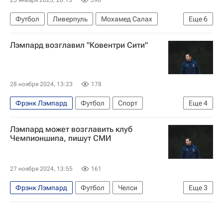
Футбол
Ливерпуль
Мохамед Салах
Еще
6
Доминик Собослаи
Коди Гакпо
Лэмпард возглавил "Ковентри Сити"
Ипсвич Таун
Ливерпуль
Арсенал (Лондон)
АПЛ 2026-2027 (Чемпионат Англии по футболу)
28 ноября 2024, 13:23
178
Фрэнк Лэмпард
Футбол
Спорт
Еще
4
Ковентри Сити
Челси
Дерби Каунти
Лэмпард может возглавить клуб
АПЛ 2026-2027 (Чемпионат Англии по футболу)
Чемпионшипа, пишут СМИ
27 ноября 2024, 13:55
161
Фрэнк Лэмпард
Футбол
Челси
Еще
3
Дерби Каунти
Эвертон
Спорт