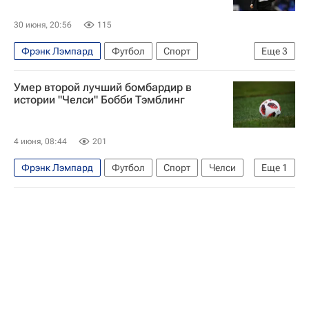
30 июня, 20:56
115
Фрэнк Лэмпард
Футбол
Спорт
Еще
3
Ковентри Сити
Дерби Каунти
Умер второй лучший бомбардир в
АПЛ 2026-2027 (Чемпионат Англии по футболу)
истории "Челси" Бобби Тэмблинг
4 июня, 08:44
201
Фрэнк Лэмпард
Футбол
Спорт
Челси
Еще
1
Астон Вилла