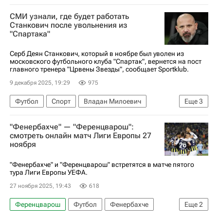
Лига Европы УЕФА 2026-2027
Спорт
СМИ узнали, где будет работать
Анонсы и трансляции матчей
Станкович после увольнения из
"Спартака"
Серб Деян Станкович, который в ноябре был уволен из
московского футбольного клуба "Спартак", вернется на пост
главного тренера "Црвены Звезды", сообщает Sportklub.
9 декабря 2025, 19:29
975
Футбол
Спорт
Владан Милоевич
Еще
3
Спартак Москва
"Фенербахче" — "Ференцварош":
РПЛ 2026-2027 (Чемпионат России по футболу)
смотреть онлайн матч Лиги Европы 27
ноября
Црвена Звезда
"Фенербахче" и "Ференцварош" встретятся в матче пятого
тура Лиги Европы УЕФА.
27 ноября 2025, 19:43
618
Ференцварош
Футбол
Фенербахче
Еще
2