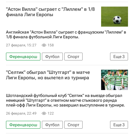
Борха Иглесиас
Сельта
Брага
Эндрик
"Астон Вилла" сыграет с "Лиллем" в 1/8
финала Лиги Европы
Английская "Астон Вилла" сыграет с французским "Лиллем" в
1/8 финала футбольной Лиги Европы.
27 февраля, 15:27
158
Ференцварош
Футбол
Спорт
Еще
3
Астон Вилла
Лилль
"Селтик" обыграл "Штутгарт" в матче
Анонсы и трансляции матчей
Лиги Европы, но вылетел из турнира
Шотландский футбольный клуб "Селтик" на выезде обыграл
немецкий "Штутгарт" в ответном матче стыкового раунда
плей-офф Лиги Европы, но завершил выступление в турнире.
26 февраля, 22:49
122
Ференцварош
Футбол
Спорт
Еще
3
Анонсы и трансляции матчей
Штутгарт