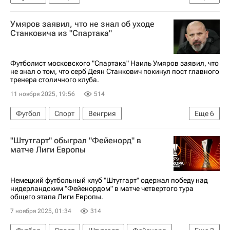
Российский футбольный союз (РФС)
Умяров заявил, что не знал об уходе
Спартак Москва
Станковича из "Спартака"
РПЛ 2026-2027 (Чемпионат России по футболу)
Футболист московского "Спартака" Наиль Умяров заявил, что
не знал о том, что серб Деян Станкович покинул пост главного
тренера столичного клуба.
11 ноября 2025, 19:56
514
Футбол
Спорт
Венгрия
Еще
6
Кубок России по футболу
Наиль Умяров
"Штутгарт" обыграл "Фейенорд" в
Спартак Москва
Интер
Лацио
матче Лиги Европы
РПЛ 2026-2027 (Чемпионат России по футболу)
Немецкий футбольный клуб "Штутгарт" одержал победу над
нидерландским "Фейенордом" в матче четвертого тура
общего этапа Лиги Европы.
7 ноября 2025, 01:34
314