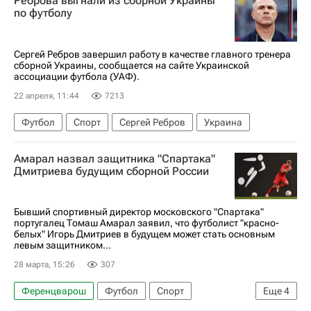
Реброва выгнали из сборной Украины
РПЛ 2026-2027 (Чемпионат России по футболу)
по футболу
Сергей Ребров завершил работу в качестве главного тренера
сборной Украины, сообщается на сайте Украинской
ассоциации футбола (УАФ).
22 апреля, 11:44
7213
Футбол
Спорт
Сергей Ребров
Украина
Амарал назвал защитника "Спартака"
Дмитриева будущим сборной России
Бывший спортивный директор московского "Спартака"
португалец Томаш Амарал заявил, что футболист "красно-
белых" Игорь Дмитриев в будущем может стать основным
левым защитником...
28 марта, 15:26
307
Ференцварош
Футбол
Спорт
Еще
4