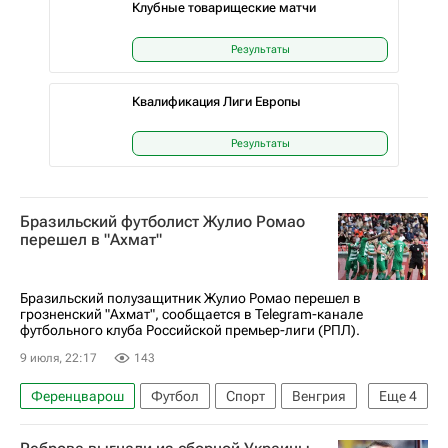
Клубные товарищеские матчи
Результаты
Квалификация Лиги Европы
Результаты
Бразильский футболист Жулио Ромао
перешел в "Ахмат"
Бразильский полузащитник Жулио Ромао перешел в
грозненский "Ахмат", сообщается в Telegram-канале
футбольного клуба Российской премьер-лиги (РПЛ).
9 июля, 22:17
143
Ференцварош
Футбол
Спорт
Венгрия
Еще
4
Европа
Ахмат
Карабах