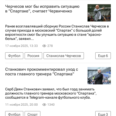
Лига Европы УЕФА 2026-2027
Черчесов мог бы исправить ситуацию
Анонсы и трансляции матчей
в "Спартаке", считает Червиченко
Ранее возглавлявший сборную России Станислав Черчесов в
случае прихода в московский "Спартак" с большой долей
вероятности смог бы улучшить ситуацию в стане "красно-
белых", заявил...
17 ноября 2025, 13:33
278
Футбол
Россия
Станислав Черчесов
Еще
6
Андрей Червиченко
Спартак Москва
Станкович прокомментировал уход с
Ахмат
Краснодар
поста главного тренера "Спартака"
РПЛ 2026-2027 (Чемпионат России по футболу)
Спорт
Серб Деян Станкович заявил, что был горд занимать
должность главного тренера московского "Спартака",
сообщается в Telegram-канале футбольного клуба.
11 ноября 2025, 20:00
1340
Футбол
Спорт
Еще
3