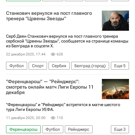
Маркиньос
Црвена Звезда
Станкович вернулся на пост главного
Спартак Москва
тренера "Црвены Звезды"
РПЛ 2026-2027 (Чемпионат России по футболу)
Серб Деян Станкович вернулся на пост главного тренера
сербской "Црвены Звезды", сообщается на странице команды
из Белграда в соцсети X.
22 декабря 2025, 17:44
628
Футбол
Спорт
Сербия
Белград (город)
Еще
5
Венгрия
Црвена Звезда
Партизан
"Ференцварош" — "Рейнджерс":
Спартак Москва
смотреть онлайн матч Лиги Европы 11
декабря
РПЛ 2026-2027 (Чемпионат России по футболу)
"Ференцварош" и "Рейнджерс" встретятся в матче шестого
тура Лиги Европы УЕФА.
11 декабря 2025, 20:00
110
Ференцварош
Футбол
Рейнджерс
Еще
3