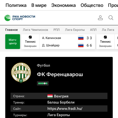
Политика
В мире
Экономика
Общество
Про
Главное
Лига Чемпионов
РПЛ
Лига Европы
АПЛ
Ла Лига
3
3
А. Калинская
Матч-
Теннис
Теннис
центр
6
6
Д. Шнайдер
Завершен
Завершен
Футбол
ФК Ференцварош
Венгрия
Страна:
Балаш Борбели
Тренер:
https://www.fradi.hu/
Сайт:
Лига Европы
Турниры: