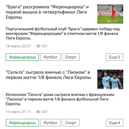
Томаш Амарал
Игорь Дмитриев (24.07.2004)
"Брага" разгромила "Ференцварош" и
Маркиньос
Спартак Москва
первой вышла в четвертьфинал Лиги
Европы
Португальский футбольный клуб "Брага" одержал победу над
венгерским "Ференцварошем" в ответном матче 1/8 финала
Лиги Европы.
18 марта, 20:27
321
Ференцварош
Футбол
Спорт
Еще
5
Будапешт
Афины
Рикарду Орта
"Сельта" сыграла вничью с "Лионом" в
Флориан Гриллич
Брага
первом матче 1/8 финала Лиги Европы
Испанская "Сельта" дома сыграла вничью с французским
"Лионом" в первом матче 1/8 финала футбольной Лиги
Европы.
13 марта, 01:11
321
Ференцварош
Футбол
Спорт
Еще
4