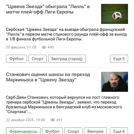
"Црвена Звезда" обыграла "Лилль" в
Селтик
матче плей-офф Лиги Европы
Сербская "Црвена Звезда" на выезде обыграла французский
"Лилль" в первом матче стыкового раунда плей-офф за выход
в 1/8 финала футбольной Лиги Европы.
20 февраля, 01:08
440
Футбол
Спорт
Белград (город)
Еще
5
Болгария
Венгрия
Црвена Звезда
Станкович оценил шансы на переход
Лилль
Лудогорец
Маркиньоса в "Црвену Звезду"
Серб Деян Станкович, который вернулся на пост главного
тренера сербской "Црвены Звезды", заявил, что переход
бразильца Маркиньоса в белградский клуб из московского
"Спартака"...
22 декабря 2025, 19:00
491
Ференцварош
Футбол
Спорт
Венгрия
Еще
4