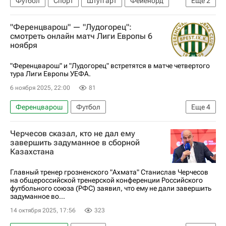
Футбол
Спорт
Штутгарт
Фейенорд
Еще
2
Селтик
Лига Европы УЕФА 2026-2027
"Ференцварош" — "Лудогорец":
смотреть онлайн матч Лиги Европы 6
ноября
"Ференцварош" и "Лудогорец" встретятся в матче четвертого
тура Лиги Европы УЕФА.
6 ноября 2025, 22:00
81
Ференцварош
Футбол
Еще
4
Лига Европы УЕФА 2026-2027
Лудогорец
Черчесов сказал, кто не дал ему
Спорт
Анонсы и трансляции матчей
завершить задуманное в сборной
Казахстана
Главный тренер грозненского "Ахмата" Станислав Черчесов
на общероссийской тренерской конференции Российского
футбольного союза (РФС) заявил, что ему не дали завершить
задуманное во...
14 октября 2025, 17:56
323