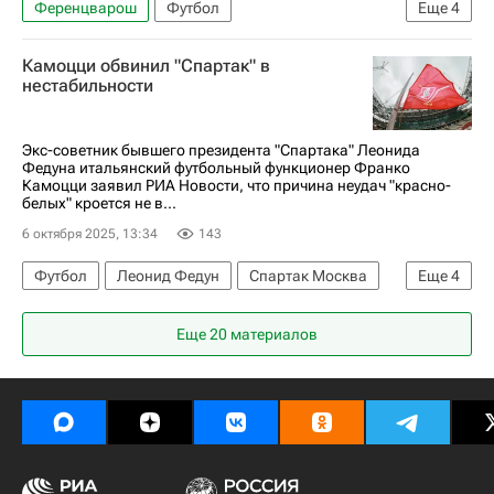
Ференцварош
Футбол
Еще
4
Станислав Черчесов
Ахмат
Легия
Камоцци обвинил "Спартак" в
Казахстан
нестабильности
Экс-советник бывшего президента "Спартака" Леонида
Федуна итальянский футбольный функционер Франко
Камоцци заявил РИА Новости, что причина неудач "красно-
белых" кроется не в...
6 октября 2025, 13:34
143
Футбол
Леонид Федун
Спартак Москва
Еще
4
Лацио
Интер
Еще 20 материалов
РПЛ 2026-2027 (Чемпионат России по футболу)
Спорт