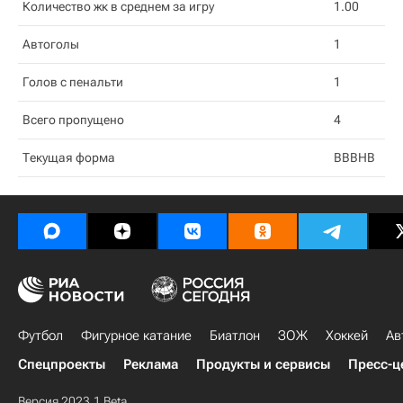
Количество жк в среднем за игру
1.00
Автоголы
1
Голов с пенальти
1
Всего пропущено
4
Текущая форма
ВВВНВ
Футбол
Фигурное катание
Биатлон
ЗОЖ
Хоккей
Ав
Спецпроекты
Реклама
Продукты и сервисы
Пресс-ц
Версия 2023.1 Beta