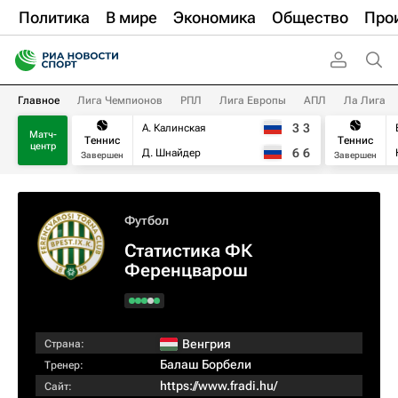
Политика
В мире
Экономика
Общество
Про
Главное
Лига Чемпионов
РПЛ
Лига Европы
АПЛ
Ла Лига
3
3
А. Калинская
Матч-
Теннис
Теннис
центр
6
6
Д. Шнайдер
Завершен
Завершен
Футбол
Статистика ФК
Ференцварош
Венгрия
Страна:
Балаш Борбели
Тренер:
https://www.fradi.hu/
Сайт: