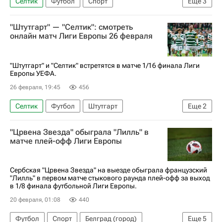
Селтик
Футбол
Спорт
Еще
3
Анонсы и трансляции матчей
Штутгарт
"Штутгарт" — "Селтик": смотреть
Ференцварош
онлайн матч Лиги Европы 26 февраля
"Штутгарт" и "Селтик" встретятся в матче 1/16 финала Лиги
Европы УЕФА.
26 февраля, 19:45
456
Селтик
Футбол
Штутгарт
Еще
2
Лига Европы УЕФА 2026-2027
"Црвена Звезда" обыграла "Лилль" в
Анонсы и трансляции матчей
матче плей-офф Лиги Европы
Сербская "Црвена Звезда" на выезде обыграла французский
"Лилль" в первом матче стыкового раунда плей-офф за выход
в 1/8 финала футбольной Лиги Европы.
20 февраля, 01:08
440
Футбол
Спорт
Белград (город)
Еще
5