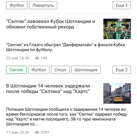
Футбол
Ливерпуль
Еще
3
АПЛ 2026-2027 (Чемпионат Англии по футболу)
"Селтик" завоевал Кубок Шотландии и
Лига чемпионов УЕФА 2026-2027
Спорт
обновил собственный рекорд
"Селтик" из Глазго обыграл "Данфермлайн" в финале Кубка
Шотландии по футболу.
23 мая, 18:56
140
Селтик
Футбол
Спорт
Шотландия
Еще
2
Глазго
Келечи Ихеаначо
В Шотландии 14 человек задержали
после победы "Селтика" над "Хартс"
Полиция Шотландии сообщила о задержании 14 человек во
время беспорядков после того, как "Селтик" одержал победу
над "Хартс" в матче последнего, 38-го тура чемпионата
Шотландии по...
17 мая, 20:35
2097