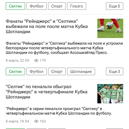
Селтик
Футбол
Спорт
Глазго
Еще
5
Шотландия
Фанаты "Рейнджерс" и "Селтика"
АПЛ 2026-2027 (Чемпионат Англии по футболу)
выбежали на поле после матча Кубка
Шотландии
Рейнджерс
Ян (Регенсбург)
Шотландская премьер-лига
Фанаты "Рейнджерс" и "Селтика" выбежали на поле и устроили
беспорядки после четвертьфинального матча Кубка
Шотландии по футболу, сообщает Ассошиэйтед Пресс.
8 марта, 22:59
179
Селтик
Футбол
Спорт
Шотландия
Еще
3
Глазго
Мартин О'Нил
Рейнджерс
"Селтик" по пенальти обыграл
"Рейнджерс" в четвертьфинале Кубка
Шотландии
"Рейнджерс" в серии пенальти проиграл "Селтику" в
четвертьфинальном матче Кубка Шотландии по футболу.
8 марта, 18:54
163