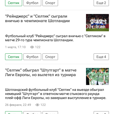
Селтик
Футбол
Спорт
Еще
2
АПЛ 2026-2027 (Чемпионат Англии по футболу)
"Рейнджерс" и "Селтик" сыграли
Рейнджерс
вничью в чемпионате Шотландии
Футбольный клуб "Рейнджерс" сыграл вничью с "Селтиком" в
матче 29-го тура чемпионата Шотландии.
1 марта, 17:10
122
Селтик
Футбол
Спорт
Еще
4
АПЛ 2026-2027 (Чемпионат Англии по футболу)
"Селтик" обыграл "Штутгарт" в матче
Киран Тирни
Рейнджерс
Хартс
Лиги Европы, но вылетел из турнира
Шотландский футбольный клуб "Селтик" на выезде обыграл
немецкий "Штутгарт" в ответном матче стыкового раунда
плей-офф Лиги Европы, но завершил выступление в турнире.
26 февраля, 22:49
122