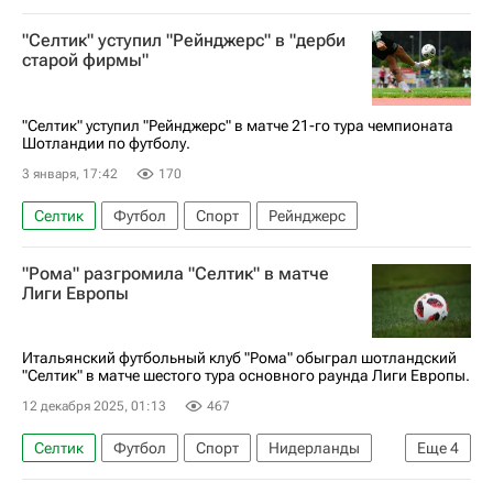
"Селтик" уступил "Рейнджерс" в "дерби
старой фирмы"
"Селтик" уступил "Рейнджерс" в матче 21-го тура чемпионата
Шотландии по футболу.
3 января, 17:42
170
Селтик
Футбол
Спорт
Рейнджерс
"Рома" разгромила "Селтик" в матче
Лиги Европы
Итальянский футбольный клуб "Рома" обыграл шотландский
"Селтик" в матче шестого тура основного раунда Лиги Европы.
12 декабря 2025, 01:13
467
Селтик
Футбол
Спорт
Нидерланды
Еще
4
Глазго
Швейцария
Рома
Астон Вилла