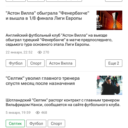
Болгария
Венгрия
Црвена Звезда
"Астон Вилла" обыграла "Фенербахче"
Лилль
Лудогорец
и вышла в 1/8 финала Лиги Европы
Английский футбольный клуб "Астон Вилла" на выезде
обыграл турецкий "Фенербахче" в матче предпоследнего,
седьмого тура основного этапа Лиги Европы.
22 января, 22:52
270
Футбол
Спорт
Астон Вилла
Еще
2
Фенербахче
Лига Европы УЕФА 2026-2027
"Селтик" уволил главного тренера
спустя месяц после назначения
Шотландский "Селтик" расторг контракт с главным тренером
Вильфридом Нанси, сообщается на сайте футбольного клуба.
5 января, 19:59
468
Селтик
Футбол
Спорт