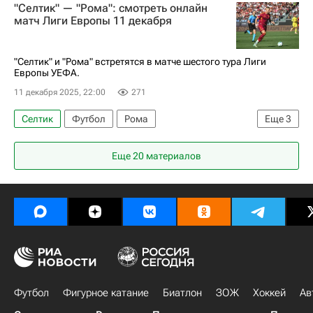
"Селтик" — "Рома": смотреть онлайн
матч Лиги Европы 11 декабря
"Селтик" и "Рома" встретятся в матче шестого тура Лиги
Европы УЕФА.
11 декабря 2025, 22:00
271
Селтик
Футбол
Рома
Еще
3
Лига Европы УЕФА 2026-2027
Спорт
Еще 20 материалов
Анонсы и трансляции матчей
Футбол
Фигурное катание
Биатлон
ЗОЖ
Хоккей
Ав