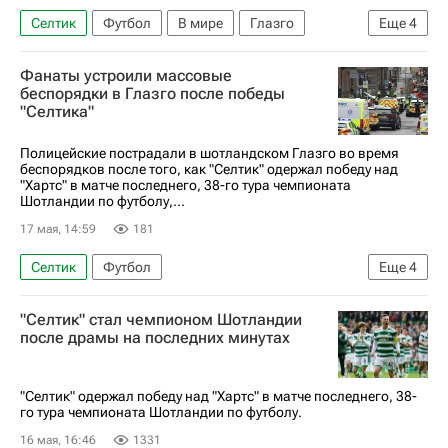
Селтик
Футбол
В мире
Глазго
Еще
4
Шотландия
Шотландская премьер-лига
Фанаты устроили массовые
Лоуренс Шенкленд
Хартс
беспорядки в Глазго после победы
"Селтика"
Полицейские пострадали в шотландском Глазго во время
беспорядков после того, как "Селтик" одержал победу над
"Хартс" в матче последнего, 38-го тура чемпионата
Шотландии по футболу,...
17 мая, 14:59
181
Селтик
Футбол
Еще
4
Шотландская премьер-лига
Хартс
"Селтик" стал чемпионом Шотландии
Лоуренс Шенкленд
Спорт
после драмы на последних минутах
"Селтик" одержал победу над "Хартс" в матче последнего, 38-
го тура чемпионата Шотландии по футболу.
16 мая, 16:46
1331