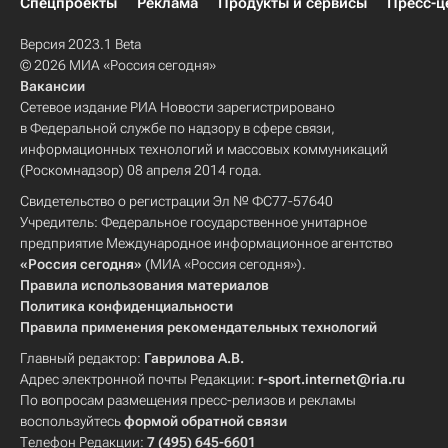
Спецпроекты
Реклама
Продукты и сервисы
Пресс-ц
Версия 2023.1 Beta
© 2026 МИА «Россия сегодня»
Вакансии
Сетевое издание РИА Новости зарегистрировано
в Федеральной службе по надзору в сфере связи,
информационных технологий и массовых коммуникаций
(Роскомнадзор) 08 апреля 2014 года.
Свидетельство о регистрации Эл № ФС77-57640
Учредитель: Федеральное государственное унитарное
предприятие Международное информационное агентство
«Россия сегодня»
(МИА «Россия сегодня»).
Правила использования материалов
Политика конфиденциальности
Правила применения рекомендательных технологий
Главный редактор:
Гаврилова А.В.
Адрес электронной почты Редакции:
r-sport.internet@ria.ru
По вопросам размещения пресс-релизов и рекламы
воспользуйтесь
формой обратной связи
Телефон Редакции:
7 (495) 645-6601