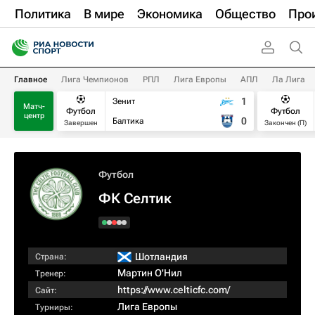
Политика
В мире
Экономика
Общество
Про
Главное
Лига Чемпионов
РПЛ
Лига Европы
АПЛ
Ла Лига
1
Зенит
Матч-
Футбол
Футбол
центр
0
Балтика
Завершен
Закончен (П)
Футбол
ФК Селтик
Шотландия
Страна:
Мартин О'Нил
Тренер:
https://www.celticfc.com/
Сайт:
Лига Европы
Турниры: