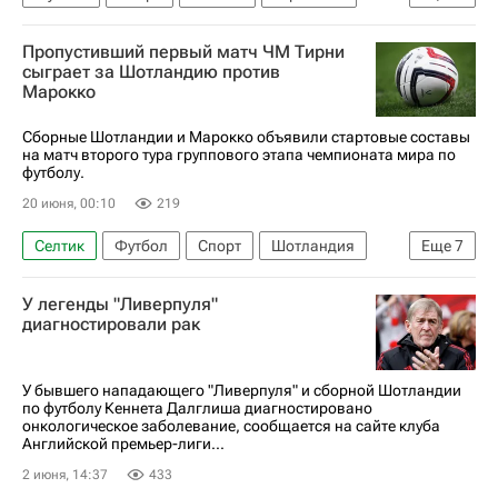
Бразилия
Данило
Пропустивший первый матч ЧМ Тирни
Международная федерация футбола (ФИФА)
сыграет за Шотландию против
Марокко
ЧМ по футболу 2026
Япония
Неймар
Алиссон
Габриэл
Фламенго
Сантос
Сборные Шотландии и Марокко объявили стартовые составы
на матч второго тура группового этапа чемпионата мира по
Зенит
футболу.
20 июня, 00:10
219
Селтик
Футбол
Спорт
Шотландия
Еще
7
Марокко
США
Киран Тирни
У легенды "Ливерпуля"
Ангус Ганн
Грант Хэнли
Арсенал (Лондон)
диагностировали рак
ЧМ по футболу 2026
У бывшего нападающего "Ливерпуля" и сборной Шотландии
по футболу Кеннета Далглиша диагностировано
онкологическое заболевание, сообщается на сайте клуба
Английской премьер-лиги...
2 июня, 14:37
433