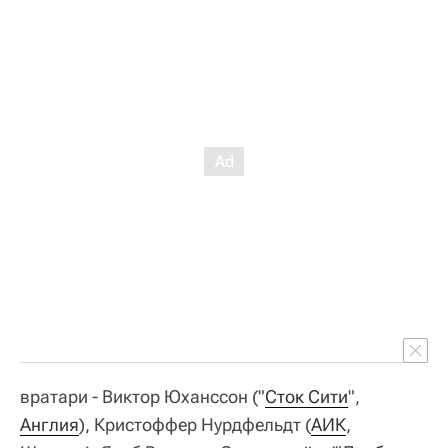
вратари - Виктор Юханссон ("
Сток Сити
",
Англия
), Кристоффер Нурдфельдт (
АИК
,