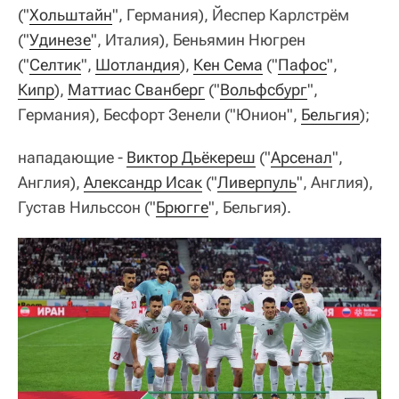
("
Хольштайн
", Германия), Йеспер Карлстрём
("
Удинезе
", Италия), Беньямин Нюгрен
("
Селтик
",
Шотландия
),
Кен Сема
("
Пафос
",
Кипр
),
Маттиас Сванберг
("
Вольфсбург
",
Германия), Бесфорт Зенели ("Юнион",
Бельгия
);
нападающие -
Виктор Дьёкереш
("
Арсенал
",
Англия),
Александр Исак
("
Ливерпуль
", Англия),
Густав Нильссон ("
Брюгге
", Бельгия).