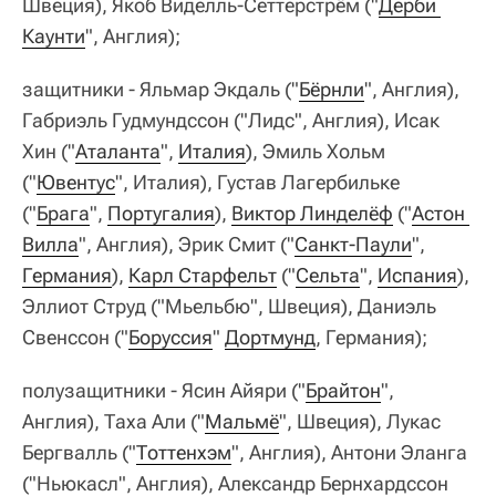
Швеция), Якоб Виделль-Сеттерстрём ("
Дерби 
Каунти
", Англия);
защитники - Яльмар Экдаль ("
Бёрнли
", Англия),
Габриэль Гудмундссон ("Лидс", Англия), Исак
Хин ("
Аталанта
",
Италия
), Эмиль Хольм
("
Ювентус
", Италия), Густав Лагербильке
("
Брага
",
Португалия
),
Виктор Линделёф
("
Астон 
Вилла
", Англия), Эрик Смит ("
Санкт-Паули
",
Германия
),
Карл Старфельт
("
Сельта
",
Испания
),
Эллиот Струд ("Мьельбю", Швеция), Даниэль
Свенссон ("
Боруссия
"
Дортмунд
, Германия);
полузащитники - Ясин Айяри ("
Брайтон
",
Англия), Таха Али ("
Мальмё
", Швеция), Лукас
Бергвалль ("
Тоттенхэм
", Англия), Антони Эланга
("Ньюкасл", Англия), Александр Бернхардссон