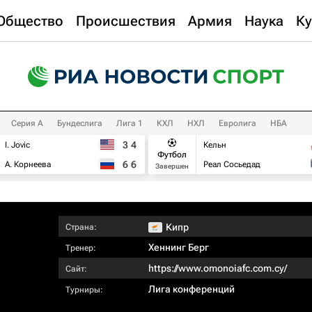
Общество
Происшествия
Армия
Наука
Ку
Серия А
Бундеслига
Лига 1
КХЛ
НХЛ
Евролига
НБА
3
4
I. Jovic
Кельн
Футбол
6
6
А. Корнеева
Реал Сосьедад
Завершен
Кипр
Страна:
Хеннинг Берг
Тренер:
https://www.omonoiafc.com.cy/
Сайт:
Лига конференций
Турниры: