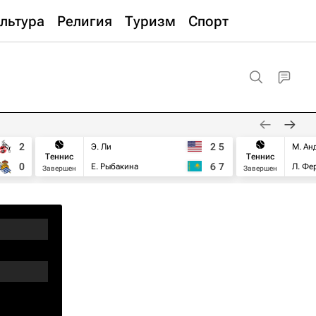
льтура
Религия
Туризм
Спорт
2
2
5
Э. Ли
М. Ан
Теннис
Теннис
0
6
7
Е. Рыбакина
Л. Фе
Завершен
Завершен