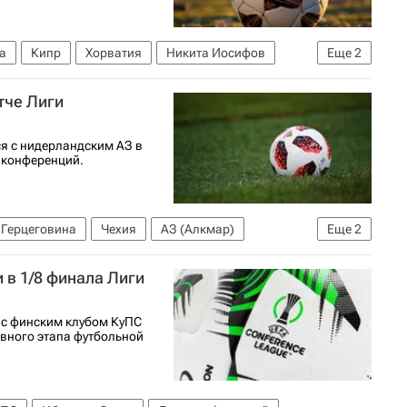
а
Кипр
Хорватия
Никита Иосифов
Еще
2
тче Лиги
ся с нидерландским АЗ в
 конференций.
 Герцеговина
Чехия
АЗ (Алкмар)
Еще
2
 в 1/8 финала Лиги
 с финским клубом КуПС
овного этапа футбольной