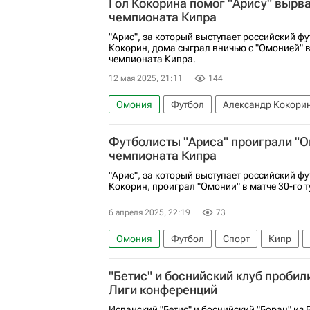
Гол Кокорина помог "Арису" вырва
чемпионата Кипра
"Арис", за который выступает российский ф
Кокорин, дома сыграл вничью с "Омонией" в
чемпионата Кипра.
12 мая 2025, 21:11
144
Омония
Футбол
Александр Кокори
Аполлон (Лимасол)
Спорт
Футболисты "Ариса" проиграли "О
чемпионата Кипра
"Арис", за который выступает российский ф
Кокорин, проиграл "Омонии" в матче 30-го 
6 апреля 2025, 22:19
73
Омония
Футбол
Спорт
Кипр
"Бетис" и боснийский клуб пробил
Лиги конференций
Испанский "Бетис" и боснийский "Борац" из 