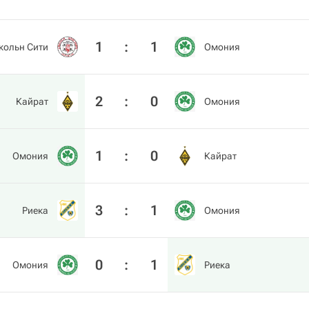
1
:
1
кольн Сити
Омония
2
:
0
Кайрат
Омония
1
:
0
Омония
Кайрат
3
:
1
Риека
Омония
0
:
1
Омония
Риека