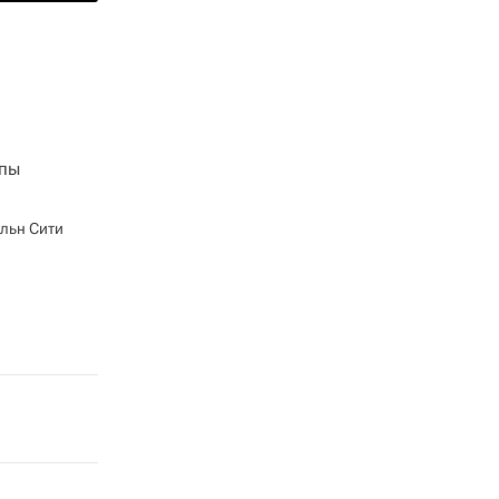
пы
льн Сити