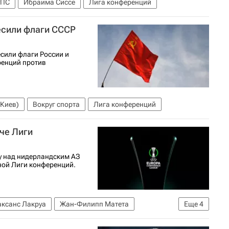
уПС
Ибраима Сиссе
Лига конференций
есили флаги СССР
сили флаги России и
ренций против
Киев)
Вокруг спорта
Лига конференций
тче Лиги
у над нидерландским АЗ
ьной Лиги конференций.
ксанс Лакруа
Жан-Филипп Матета
Еще
4
ур
Лига конференций