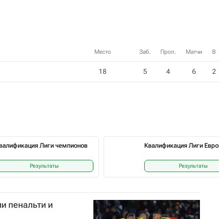
Место
Заб.
Проп.
Матчи
В
18
5
4
6
2
валификация Лиги чемпионов
Квалификация Лиги Евр
Результаты
Результаты
и пенальти и