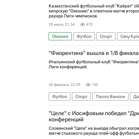
Казахстанский футбольный клуб "Кайрат" об
кипрскую "Омонию" в ответном матче втор
раунда Лиги чемпионов.
29 июля, 21:34
470
Омония
Футбол
Спорт
Сену Кул
Лига чемпионов УЕФА 2026-2027
"Фиорентина" вышла в 1/8 финал
Итальянский футбольный клуб "Фиорентина"
Лиги конференций.
26 февраля, 23:29
195
Футбол
Спорт
Паоло Ваноли
Да
Страсбур
Фиорентина
"Целе" с Иосифовым победил "Дри
конференций
Словенский "Целе" на выезде обыграл косов
матче стыкового раунда плей-офф футбольн