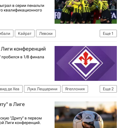
ыграл в серии пенальти
ого квалификационного
ибали
Кайрат
Левски
Еще
1
а Лиги конференций
 пробился в 1/8 финала
вид де Хеа
Лука Леццерини
Ягеллония
Еще
2
ту" в Лиге
скую "Дриту" в первом
ой Лиги конференций.