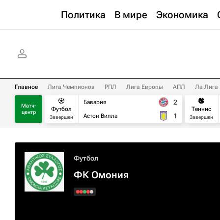
Политика
В мире
Экономика
Главное
Лига Чемпионов
РПЛ
Лига Европы
АПЛ
Ла Лига
2
Бавария
Матч-
Футбол
Теннис
центр
1
Астон Вилла
Завершен
Завершен
Футбол
ФК Омония