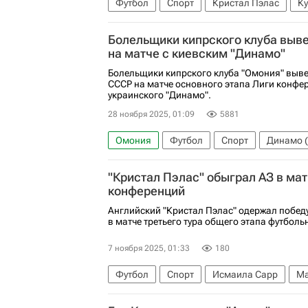
Футбол
Спорт
Кристал Пэлас
К
Болельщики кипрского клуба выв
на матче с киевским "Динамо"
Болельщики кипрского клуба "Омония" выве
СССР на матче основного этапа Лиги конфе
украинского "Динамо".
28 ноября 2025, 01:09
5881
Омония
Футбол
Спорт
Динамо (
"Кристал Пэлас" обыграл АЗ в ма
конференций
Английский "Кристал Пэлас" одержал побед
в матче третьего тура общего этапа футбол
7 ноября 2025, 01:33
180
Футбол
Спорт
Исмаила Сарр
Ма
Кристал Пэлас
АЗ (Алкмар)
Страсб