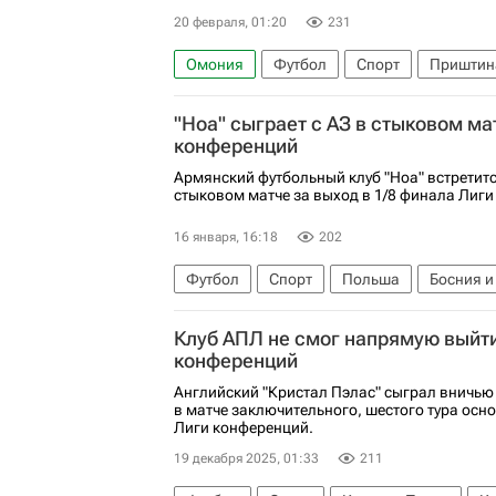
20 февраля, 01:20
231
Омония
Футбол
Спорт
Приштин
Целе
Дрита
"Ноа" сыграет с АЗ в стыковом ма
конференций
Армянский футбольный клуб "Ноа" встретит
стыковом матче за выход в 1/8 финала Лиги
16 января, 16:18
202
Футбол
Спорт
Польша
Босния и
АЕК (Афины)
Кристал Пэлас
Клуб АПЛ не смог напрямую выйти
конференций
Английский "Кристал Пэлас" сыграл вничью
в матче заключительного, шестого тура осн
Лиги конференций.
19 декабря 2025, 01:33
211