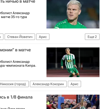
ть ничью в матче
утболист Александр
 матче 35-го тура
н
Стеван Йоветич
Арис
Еще
2
монии" в матче
утболист Александр
тура чемпионата Кипра.
Никосия (город)
Александр Кокорин
Арис
ись в 1/8 финала
Баня-Луки стали