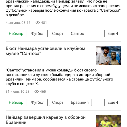
Бразильский нападающий Неймар заявил, что пока не
принял решения о своем будущем, и не исключил завершения
футбольной карьеры после окончания контракта с "Сантосом"
в декабре.
4 августа, 08:15
481
Неймар
Футбол
Спорт
Сантос
Еще
4
Барселона
ЧМ по футболу 2026
Бюст Неймара установили в клубном
Пари Сен-Жермен (ПСЖ)
Бразилия
музее "Сантоса"
"Сантос" установил в музее команды бюст своего
воспитанника и лучшего бомбардира в истории сборной
Бразилии Неймара, сообщается на странице футбольного
клуба в соцсети Х.
31 июля, 10:28
465
Неймар
Футбол
Спорт
Бразилия
Еще
4
ЧМ по футболу 2026
Сантос
Барселона
Неймар завершил карьеру в сборной
Пари Сен-Жермен (ПСЖ)
Бразилии