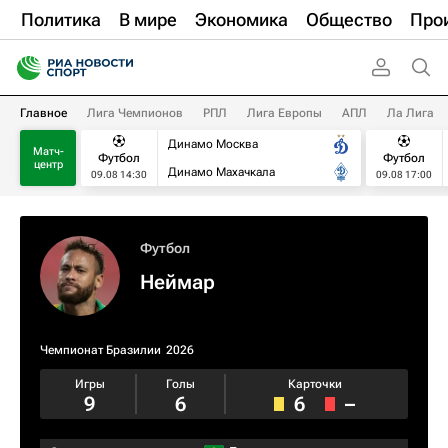
Политика
В мире
Экономика
Общество
Про
Главное
Лига Чемпионов
РПЛ
Лига Европы
АПЛ
Ла Лига
Динамо Москва
Матч-
Футбол
Футбол
центр
Динамо Махачкала
09.08 14:30
09.08 17:00
Футбол
Неймар
Чемпионат Бразилии
2026
Игры
Голы
Карточки
9
6
6
–