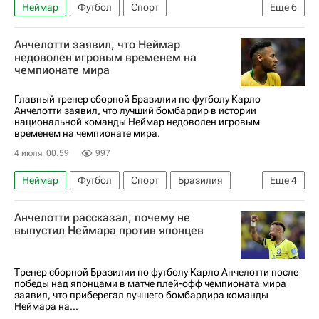
Неймар
Футбол
Спорт
Еще
6
Международная федерация футбола (ФИФА)
Анчелотти заявил, что Неймар
ЧМ по футболу 2026
Данило
недоволен игровым временем на
чемпионате мира
Дуглас Сантос
Алиссон
Зенит
Главный тренер сборной Бразилии по футболу Карло
Анчелотти заявил, что лучший бомбардир в истории
национальной команды Неймар недоволен игровым
временем на чемпионате мира.
4 июля, 00:59
997
Неймар
Футбол
Спорт
Бразилия
Еще
4
США
Марокко
Карло Анчелотти
Анчелотти рассказал, почему не
ЧМ по футболу 2026
выпустил Неймара против японцев
Тренер сборной Бразилии по футболу Карло Анчелотти после
победы над японцами в матче плей-офф чемпионата мира
заявил, что приберегал лучшего бомбардира команды
Неймара на...