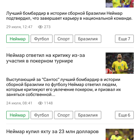
Лучший бомбардир в истории сборной Бразилии Неймар
подтвердил, что завершает карьеру в национальной команде.
29 июля, 12:47
273
Неймар
Футбол
Спорт
Бразилия
Еще
7
Норвегия
Пеле
ЧМ по футболу 2026
Неймар ответил на критику из-за
Габриэл Мартинелли
Сантос
Барселона
участия в покерном турнире
Пари Сен-Жермен (ПСЖ)
Выступающий за "Сантос" лучший бомбардир в истории
сборной Бразилии по футболу Неймар ответил людям,
которые критикуют его увлечение покером, и призвал их
заняться собственной...
24 июля, 08:41
1148
Неймар
Футбол
Спорт
Бразилия
Еще
6
Сан-Паулу (город)
Россия
Неймар купил яхту за 23 млн долларов
ЧМ по футболу 2026
Сантос
Барселона