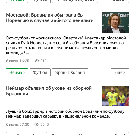
Португалия
Аргентина
Канада
Мостовой: Бразилия обыграла бы
Марокко
Франция
Парагвай
Норвегию в случае забитого пенальти
Бразилия
Норвегия
Мексика
Англия
Испания
США
Бельгия
Египет
Экс-футболист московского "Спартака" Александр Мостовой
заявил РИА Новости, что если бы сборная Бразилии смогла
Колумбия
Швейцария
реализовать пенальти в начале матча чемпионата мира с
командой...
Криштиану Роналду
Лионель Месси
6 июля, 16:25
213
Килиан Мбаппе
Гарри Кейн
Неймар
Футбол
Эрлинг Холанд
Еще
3
Эрлинг Холанд
Мохамед Салах
Александр Мостовой
Спартак Москва
Материалы РИА Спорт
Неймар объявил об уходе из сборной
ЧМ по футболу 2026
Авторы РИА Новости Спорт
Бразилии
Лучший бомбардир в истории сборной Бразилии по футболу
Неймар завершил карьеру в национальной команде.
6 июля, 07:30
3543