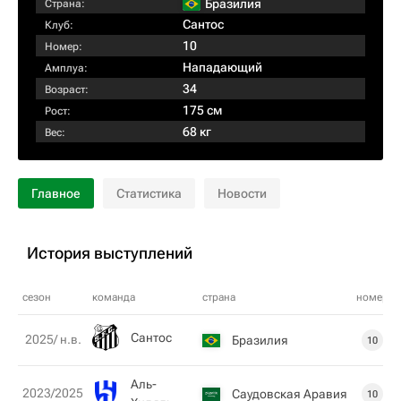
Бразилия
Страна:
Сантос
Клуб:
10
Номер:
Нападающий
Амплуа:
34
Возраст:
175 см
Рост:
68 кг
Вес:
Главное
Статистика
Новости
История выступлений
сезон
команда
страна
номер
Сантос
2025/ н.в.
Бразилия
10
Аль-
2023/2025
Саудовская Аравия
10