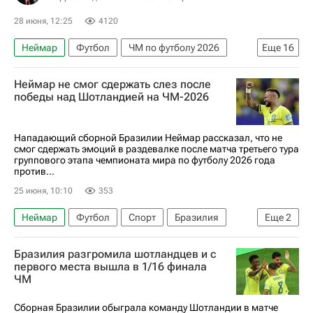
28 июня, 12:25
4120
Неймар
Футбол
ЧМ по футболу 2026
Еще
16
Франция
Бразилия
Аргентина
Неймар не смог сдержать слез после
Португалия
Англия
Германия
победы над Шотландией на ЧМ-2026
Норвегия
Испания
Лионель Месси
Криштиану Роналду
Эрлинг Холанд
Нападающий сборной Бразилии Неймар рассказал, что не
смог сдержать эмоций в раздевалке после матча третьего тура
Гарри Кейн
Килиан Мбаппе
группового этапа чемпионата мира по футболу 2026 года
против...
Винисиус Жуниор
Материалы РИА Спорт
25 июня, 10:10
353
Авторы РИА Новости Спорт
Неймар
Футбол
Спорт
Бразилия
Еще
2
Шотландия
ЧМ по футболу 2026
Бразилия разгромила шотландцев и с
первого места вышла в 1/16 финала
ЧМ
Сборная Бразилии обыграла команду Шотландии в матче