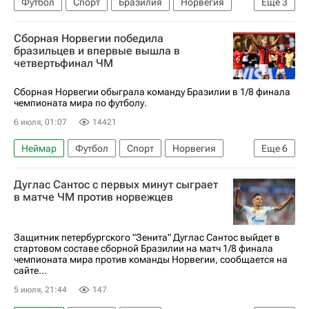
Футбол
Спорт
Бразилия
Норвегия
Еще
3
Нью-Йорк (город)
Пеле
Сборная Норвегии победила
ЧМ по футболу 2026
бразильцев и впервые вышла в
четвертьфинал ЧМ
Сборная Норвегии обыграла команду Бразилии в 1/8 финала
чемпионата мира по футболу.
6 июля, 01:07
14421
Неймар
Футбол
Спорт
Норвегия
Еще
6
Эрлинг Холанд
Бразилия
Зенит
Дуглас Сантос с первых минут сыграет
Килиан Мбаппе
ЧМ по футболу 2026
в матче ЧМ против норвежцев
Нью-Йорк (город)
Защитник петербургского "Зенита" Дуглас Сантос выйдет в
стартовом составе сборной Бразилии на матч 1/8 финала
чемпионата мира против команды Норвегии, сообщается на
сайте...
5 июля, 21:44
147