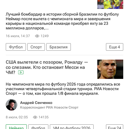
Пари Сен-Жермен (ПСЖ)
Лучший бомбардир в истории сборной Бразилии по футболу
Неймар после вылета с чемпионата мира и завершения
карьеры в национальной команде приобрел яхту за 23
миллиона долларов,...
16 июля, 14:37
1249
Футбол
Спорт
Бразилия
Еще
4
Нью-Йорк (город)
Норвегия
Пеле
США вылетели с позором, Роналду —
ЧМ по футболу 2026
со слезами. Кто остановит Месси на
ЧМ?
На чемпионате мира по футболу 2026 года определились все
участники четвертьфинальной стадии турнира. РИА Новости
Спорт — о том, как прошла 1/8 финала мундиаля.
Андрей Сенченко
Корреспондент РИА Новости Спорт
8 июля, 02:05
14135
Неймар
Футбол
ЧМ по футболу 2026
Еще
24