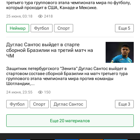
третьего тура группового этапа чемпионата мира по футболу,
который проходит в США, Канаде и Мексике.
25 июня, 03:18
2418
Неймар
Футбол
Спорт
Еще
5
Винисиус Жуниор
Матеус Кунья
Дуглас Сантос выйдет в старте
ЧМ по футболу 2026
Бразилия
сборной Бразилии на третий матч на
ЧМ
Шотландия
Защитник петербургского "Зенита" Дуглас Сантос выйдет в
стартовом составе сборной Бразилии на матч третьего тура
группового этапа чемпионата мира против команды
Шотландии,...
24 июня, 23:55
150
Футбол
Спорт
Дуглас Сантос
Еще
3
ЧМ по футболу 2026
Бразилия
Еще 20 материалов
Шотландия