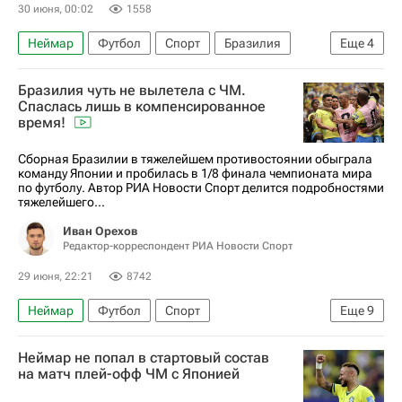
30 июня, 00:02
1558
Неймар
Футбол
Спорт
Бразилия
Еще
4
США
Хьюстон
Карло Анчелотти
Бразилия чуть не вылетела с ЧМ.
ЧМ по футболу 2026
Спаслась лишь в компенсированное
время!
Сборная Бразилии в тяжелейшем противостоянии обыграла
команду Японии и пробилась в 1/8 финала чемпионата мира
по футболу. Автор РИА Новости Спорт делится подробностями
тяжелейшего...
Иван Орехов
Редактор-корреспондент РИА Новости Спорт
29 июня, 22:21
8742
Неймар
Футбол
Спорт
Еще
9
Авторы РИА Новости Спорт
Неймар не попал в стартовый состав
Материалы РИА Спорт
Винисиус Жуниор
на матч плей-офф ЧМ с Японией
ЧМ по футболу 2026
Бразилия