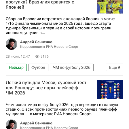
прогулка? Бразилия сразится с
Японией
Сборная Бразилии встретится с командой Японии в матче
1/16 финала чемпионата мира 2026 года. Еще до старта
турнира бразильцы впервые в своей истории проиграли
японцам, уступив в...
Андрей Сенченко
Корреспондент РИА Новости Спорт
28 июня, 12:47
3176
Неймар
Футбол
ЧМ по футболу 2026
Еще
9
Бразилия
Япония
Дуглас Сантос
Легкий путь для Месси, суровый тест
Винисиус (1986)
Луис Энрике
для Роналду: все пары плей-офф
ЧМ-2026
Реал Мадрид
Зенит
Материалы РИА Спорт
Чемпионат мира по футболу 2026 года переходит в главную
стадию. О всех противостояниях первого раунда плей-офф
Авторы РИА Новости Спорт
мундиаля — в материале РИА Новости Спорт.
Андрей Сенченко
Корреспондент РИА Новости Спорт