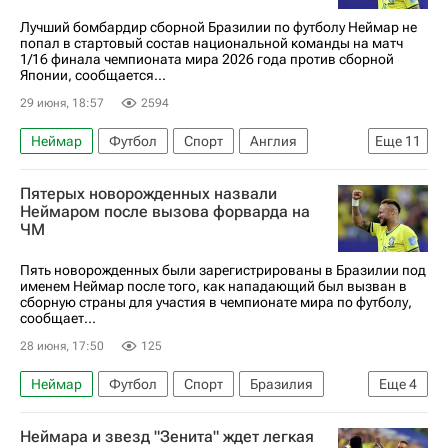
Карло Анчелотти
Япония
Лучший бомбардир сборной Бразилии по футболу Неймар не
попал в стартовый состав национальной команды на матч
Габриэл Мартинелли
Габриэл
1/16 финала чемпионата мира 2026 года против сборной
Японии, сообщается...
29 июня, 18:57
2594
Неймар
Футбол
Спорт
Англия
Еще
11
Германия
Бразилия
Данило
Пятерых новорожденных назвали
Международная федерация футбола (ФИФА)
Неймаром после вызова форварда на
ЧМ
ЧМ по футболу 2026
Япония
Алиссон
Габриэл
Фламенго
Сантос
Зенит
Пять новорожденных были зарегистрированы в Бразилии под
именем Неймар после того, как нападающий был вызван в
сборную страны для участия в чемпионате мира по футболу,
сообщает...
28 июня, 17:50
125
Неймар
Футбол
Спорт
Бразилия
Еще
4
Сантос
Сан-Паулу (город)
Минас-Жерайс
Неймара и звезд "Зенита" ждет легкая
ЧМ по футболу 2026