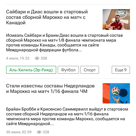
Нью-Йорк (город)
Пеле
Сайбари и Диас вошли в стартовый
ЧМ по футболу 2026
состав сборной Марокко на матч с
Канадой
Исмаэль Сайбари и Браим Диас вошли в стартовый состав
сборной Марокко на матч 1/8 финала чемпионата мира
против команды Канады, сообщается на сайте
Международной федерации футбола...
4 июля, 19:25
208
Аль-Хиляль (Эр-Рияд)
Футбол
Спорт
Еще
9
Нуссаир Мазрауи
Стали известны составы Нидерландов
Международная федерация футбола (ФИФА)
и Марокко на матч 1/16 финала ЧМ
ЧМ по футболу 2026
Вильярреал
Major League Soccer 2025
Фулхэм
Брайан Бробби и Крисенсио Саммервилл выйдут в стартовом
составе сборной Нидерландов на матч 1/16 финала
Яссин Буну
Исмаэль Сайбари
Браим Диас
чемпионата мира против команды Марокко, сообщается на
сайте Международной...
30 июня, 02:59
328