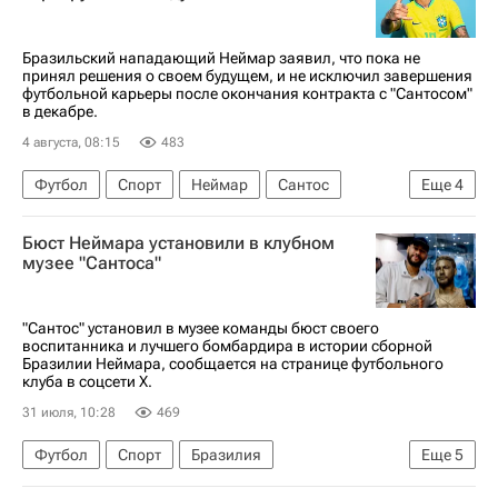
Бразильский нападающий Неймар заявил, что пока не
принял решения о своем будущем, и не исключил завершения
футбольной карьеры после окончания контракта с "Сантосом"
в декабре.
4 августа, 08:15
483
Футбол
Спорт
Неймар
Сантос
Еще
4
Барселона
ЧМ по футболу 2026
Бюст Неймара установили в клубном
Пари Сен-Жермен (ПСЖ)
Бразилия
музее "Сантоса"
"Сантос" установил в музее команды бюст своего
воспитанника и лучшего бомбардира в истории сборной
Бразилии Неймара, сообщается на странице футбольного
клуба в соцсети Х.
31 июля, 10:28
469
Футбол
Спорт
Бразилия
Еще
5
ЧМ по футболу 2026
Неймар
Сантос