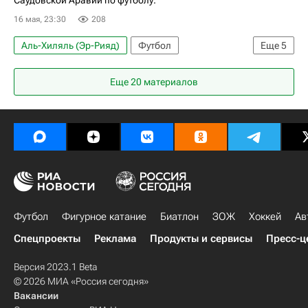
Саудовской Аравии по футболу.
16 мая, 23:30
208
Аль-Хиляль (Эр-Рияд)
Футбол
Еще
5
Рубен Невеш
Малком
Неом
Аль-Наср
Еще 20 материалов
Спорт
Футбол
Фигурное катание
Биатлон
ЗОЖ
Хоккей
Ав
Спецпроекты
Реклама
Продукты и сервисы
Пресс-ц
Версия 2023.1 Beta
© 2026 МИА «Россия сегодня»
Вакансии