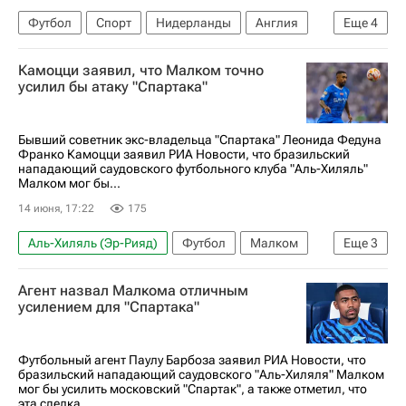
Футбол
Спорт
Нидерланды
Англия
Еще
4
Испания
Нуссаир Мазрауи
Камоцци заявил, что Малком точно
Международная федерация футбола (ФИФА)
усилил бы атаку "Спартака"
ЧМ по футболу 2026
Бывший советник экс-владельца "Спартака" Леонида Федуна
Франко Камоцци заявил РИА Новости, что бразильский
нападающий саудовского футбольного клуба "Аль-Хиляль"
Малком мог бы...
14 июня, 17:22
175
Аль-Хиляль (Эр-Рияд)
Футбол
Малком
Еще
3
Спартак Москва
Зенит
Агент назвал Малкома отличным
РПЛ 2026-2027 (Чемпионат России по футболу)
усилением для "Спартака"
Футбольный агент Паулу Барбоза заявил РИА Новости, что
бразильский нападающий саудовского "Аль-Хиляля" Малком
мог бы усилить московский "Спартак", а также отметил, что
эта сделка...