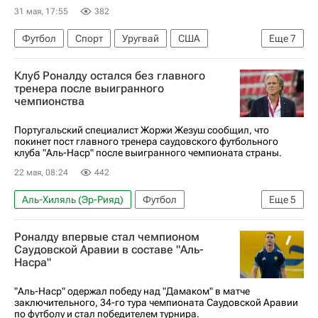
31 мая, 17:55
382
Футбол
Спорт
Уругвай
США
Еще
7
Мексика
Марсело Бьелса
Клуб Роналду остался без главного
ЧМ по футболу 2026
Рональд Араухо
тренера после выигранного
чемпионства
Хосе Мария Хименес
Матиас Оливера
Барселона
Португальский специалист Жоржи Жезуш сообщил, что
покинет пост главного тренера саудовского футбольного
клуба "Аль-Наср" после выигранного чемпионата страны.
22 мая, 08:24
442
Аль-Хиляль (Эр-Рияд)
Футбол
Еще
5
Саудовская Аравия
Жорже Жезуш
Роналду впервые стал чемпионом
Криштиану Роналду
Аль-Наср
Дамак
Саудовской Аравии в составе "Аль-
Насра"
"Аль-Наср" одержал победу над "Дамаком" в матче
заключительного, 34-го тура чемпионата Саудовской Аравии
по футболу и стал победителем турнира.