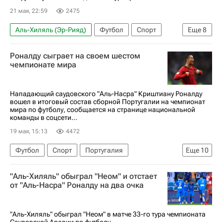
21 мая, 22:59
2475
Аль-Хиляль (Эр-Рияд)
Футбол
Спорт
Еще
8
Саудовская Аравия
Садио Мане
Роналду сыграет на своем шестом
Криштиану Роналду
Аль-Наср
Дамак
чемпионате мира
Кингсли Коман
Аль-Ахли (Каир)
Кубок Италии
Нападающий саудовского "Аль-Насра" Криштиану Роналду
вошел в итоговый состав сборной Португалии на чемпионат
мира по футболу, сообщается на странице национальной
команды в соцсети...
19 мая, 15:13
4472
Футбол
Спорт
Португалия
Еще
10
Криштиану Роналду
Аль-Наср
Испания
"Аль-Хиляль" обыграл "Неом" и отстает
Англия
Лионель Месси
Андрес Гуардадо
от "Аль-Насра" Роналду на два очка
Спортинг (Лиссабон)
Манчестер Юнайтед
Манчестер Сити
ЧМ по футболу 2026
"Аль-Хиляль" обыграл "Неом" в матче 33-го тура чемпионата