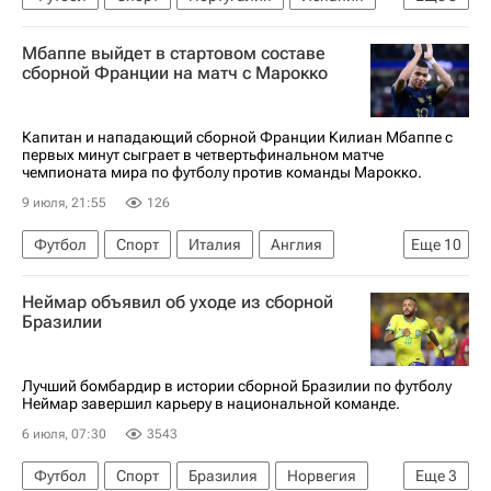
Жорже Жезуш
Роберто Мартинес
Мбаппе выйдет в стартовом составе
ЧМ по футболу 2026
Саудовская Аравия
сборной Франции на матч с Марокко
Криштиану Роналду
Аль-Наср
Бенфика
Фламенго
Капитан и нападающий сборной Франции Килиан Мбаппе с
первых минут сыграет в четвертьфинальном матче
чемпионата мира по футболу против команды Марокко.
9 июля, 21:55
126
Футбол
Спорт
Италия
Англия
Еще
10
Франция
Нуссаир Мазрауи
Неймар объявил об уходе из сборной
ЧМ по футболу 2026
Килиан Мбаппе
Бразилии
Дезире Дуэ
Майк Меньян
Рома
Милан
Бавария
Лучший бомбардир в истории сборной Бразилии по футболу
Неймар завершил карьеру в национальной команде.
Чемпионат мира по футболу (до 17 лет)
6 июля, 07:30
3543
Футбол
Спорт
Бразилия
Норвегия
Еще
3