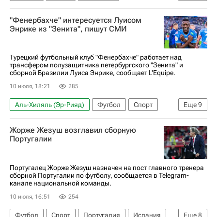
Нью-Йорк (город)
Норвегия
Пеле
"Фенербахче" интересуется Луисом
ЧМ по футболу 2026
Энрике из "Зенита", пишут СМИ
Турецкий футбольный клуб "Фенербахче" работает над
трансфером полузащитника петербургского "Зенита" и
сборной Бразилии Луиса Энрике, сообщает L'Equipe.
10 июля, 18:21
285
Аль-Хиляль (Эр-Рияд)
Футбол
Спорт
Еще
9
Бразилия
Стамбул
США
Луис Энрике
Жорже Жезуш возглавил сборную
Мейсон Гринвуд
Малком
Фенербахче
Португалии
Зенит
РПЛ 2026-2027 (Чемпионат России по футболу)
Португалец Жорже Жезуш назначен на пост главного тренера
сборной Португалии по футболу, сообщается в Telegram-
канале национальной команды.
10 июля, 16:51
254
Футбол
Спорт
Португалия
Испания
Еще
8