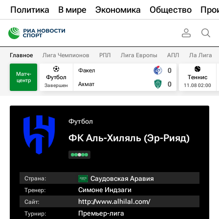
Политика
В мире
Экономика
Общество
Про
Главное
Лига Чемпионов
РПЛ
Лига Европы
АПЛ
Ла Лига
0
Факел
Матч-
Футбол
Теннис
центр
0
Ахмат
Завершен
11.08 02:00
Футбол
ФК Аль-Хиляль (Эр-Рияд)
Саудовская Аравия
Страна:
Симоне Индзаги
Тренер:
http://www.alhilal.com/
Сайт:
Премьер-лига
Турнир: