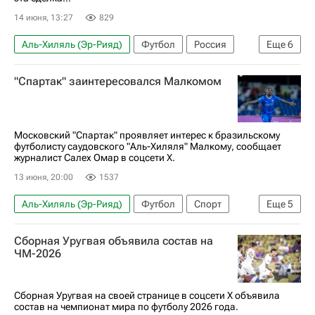
14 июня, 13:27
829
Аль-Хиляль (Эр-Рияд)
Футбол
Россия
Еще
6
Саудовская Аравия
Малком
"Спартак" заинтересовался Малкомом
Спартак Москва
Зенит
РПЛ 2026-2027 (Чемпионат России по футболу)
Спорт
Московский "Спартак" проявляет интерес к бразильскому
футболисту саудовского "Аль-Хиляля" Малкому, сообщает
журналист Салех Омар в соцсети X.
13 июня, 20:00
1537
Аль-Хиляль (Эр-Рияд)
Футбол
Спорт
Еще
5
Россия
Малком
Спартак Москва
Сборная Уругвая объявила состав на
РПЛ 2026-2027 (Чемпионат России по футболу)
ЧМ-2026
Зенит
Сборная Уругвая на своей странице в соцсети X объявила
состав на чемпионат мира по футболу 2026 года.