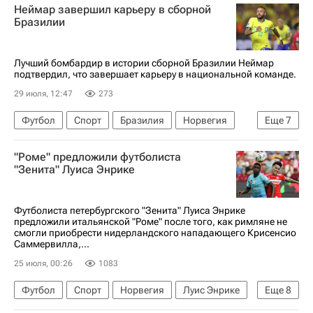
Неймар завершил карьеру в сборной
Барселона
Пари Сен-Жермен (ПСЖ)
Бразилии
Лучший бомбардир в истории сборной Бразилии Неймар
подтвердил, что завершает карьеру в национальной команде.
29 июля, 12:47
273
Футбол
Спорт
Бразилия
Норвегия
Еще
7
Пеле
ЧМ по футболу 2026
Неймар
"Роме" предложили футболиста
Габриэл Мартинелли
Сантос
Барселона
"Зенита" Луиса Энрике
Пари Сен-Жермен (ПСЖ)
Футболиста петербургского "Зенита" Луиса Энрике
предложили итальянской "Роме" после того, как римляне не
смогли приобрести нидерландского нападающего Крисенсио
Саммервилла,...
25 июля, 00:26
1083
Футбол
Спорт
Норвегия
Луис Энрике
Еще
8
Бразилия
Оскар Бобб