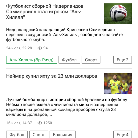
Футболист сборной Нидерландов
Крисенсио Саммервилл
Зенит
Рома
Саммервилл стал игроком "Аль-
Хиляля"
Фулхэм
РПЛ 2026-2027 (Чемпионат России по футболу)
Нидерландский нападающий Крисенсио Саммервилл
перешел в саудовский "Аль-Хиляль", сообщается на сайте
Луис Энрике (2001)
футбольного клуба.
24 июля, 22:28
94
Аль-Хиляль (Эр-Рияд)
Футбол
Спорт
Еще
2
Крисенсио Саммервилл
Нидерланды
Неймар купил яхту за 23 млн долларов
Лучший бомбардир в истории сборной Бразилии по футболу
Неймар после вылета с чемпионата мира и завершения
карьеры в национальной команде приобрел яхту за 23
миллиона долларов,...
16 июля, 14:37
1250
Футбол
Спорт
Бразилия
Еще
4