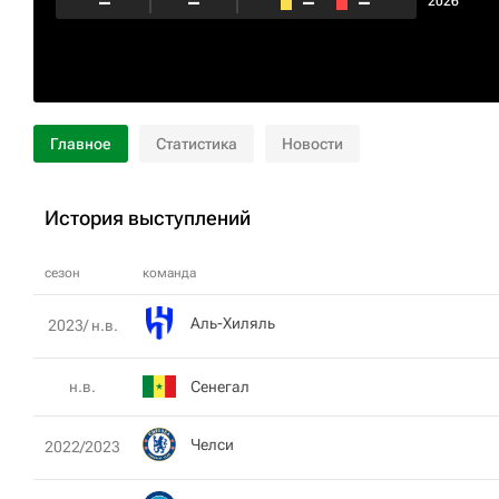
–
–
–
–
2026
Главное
Статистика
Новости
История выступлений
сезон
команда
Аль-Хиляль
2023/ н.в.
Сенегал
н.в.
Челси
2022/2023