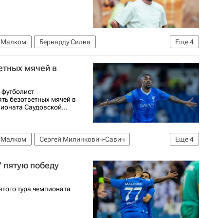
Малком
Бернарду Силва
Еще
4
Флуминенсе
етных мячей в
 футболист
ять безответных мячей в
пионата Саудовской...
Малком
Сергей Милинкович-Савич
Еще
4
енит
Саудовская Про лига 2025/2026
 пятую победу
ятого тура чемпионата