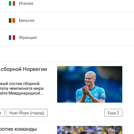
Италия
Бельгия
Франция
 сборной Норвегии
вый состав сборной
этапа чемпионата мира
айте Международной...
я
Нью-Йорк (город)
Еще
2
А)
ЧМ по футболу 2026
против команды