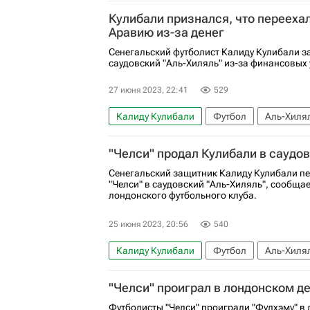
Кулибали признался, что перееха
Аравию из-за денег
Сенегальский футболист Калиду Кулибали за
саудовский "Аль-Хиляль" из-за финансовых 
27 июня 2023, 22:41
529
Калиду Кулибали
Футбол
Аль-Хилял
Трансферы в АПЛ
"Челси" продал Кулибали в саудов
Сенегальский защитник Калиду Кулибали пе
"Челси" в саудовский "Аль-Хиляль", сообща
лондонского футбольного клуба.
25 июня 2023, 20:56
540
Калиду Кулибали
Футбол
Аль-Хилял
АПЛ 2026-2027 (Чемпионат Англии по фут
"Челси" проиграл в лондонском д
Футболисты "Челси" проиграли "Фулхэму" в