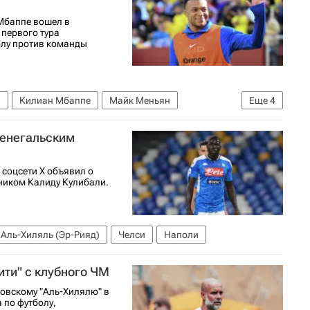
Мбаппе вошел в
 первого тура
олу против команды
я
Килиан Мбаппе
Майк Меньян
Еще
4
ународная федерация футбола (ФИФА)
сенегальским
 соцсети Х объявил о
ником Калиду Кулибали.
Аль-Хиляль (Эр-Рияд)
Челси
Наполи
ити" с клубного ЧМ
довскому "Аль-Хилялю" в
 по футболу,