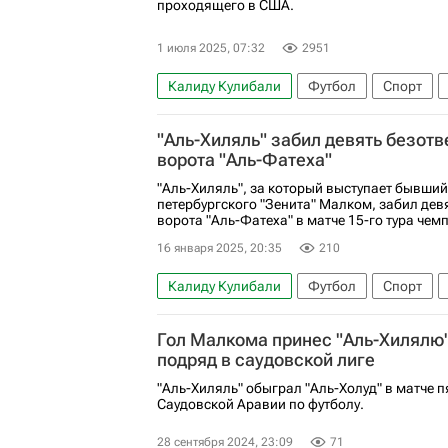
проходящего в США.
1 июля 2025, 07:32
2951
Калиду Кулибали
Футбол
Спорт
Аль-Хиляль (Эр-Рияд)
Манчестер Сити
"Аль-Хиляль" забил девять безотв
Клубный чемпионат мира по футболу
ворота "Аль-Фатеха"
"Аль-Хиляль", за который выступает бывший
петербургского "Зенита" Малком, забил дев
ворота "Аль-Фатеха" в матче 15-го тура чем
16 января 2025, 20:35
210
Калиду Кулибали
Футбол
Спорт
Аль-Хиляль (Эр-Рияд)
Аль-Фатех
З
Гол Малкома принес "Аль-Хилялю"
подряд в саудовской лиге
"Аль-Хиляль" обыграл "Аль-Холуд" в матче п
Саудовской Аравии по футболу.
28 сентября 2024, 23:09
71