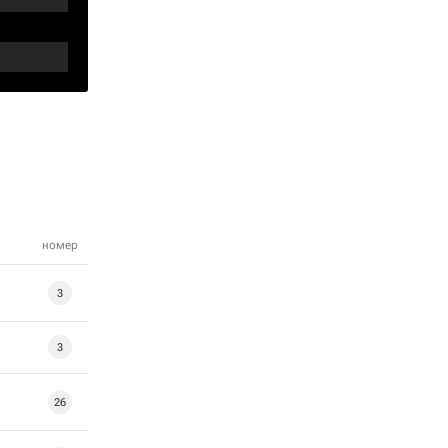
номер
3
3
26