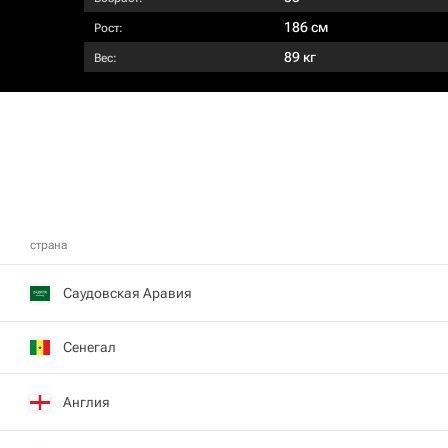
186 см
Рост:
89 кг
Вес:
страна
Саудовская Аравия
Сенегал
Англия