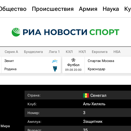
Общество
Происшествия
Армия
Наука
Ку
Серия А
Бундеслига
Лига 1
КХЛ
НХЛ
Евролига
НБА
Зенит
Спартак Москва
Футбол
Родина
Краснодар
09.08 20:00
Сенегал
Страна:
Аль-Хиляль
Клуб:
3
Номер:
Защитник
Амплуа:
 Мира
35
Возраст: