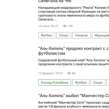
Сенегала на ЧМ
Нападающий мадридского "Реала" Килиан 
стартовый состав сборной Франции на матч
группового этапа чемпионата мира по футб
Сенегала,...
16 июня, 20:47
148
Футбол
Спорт
Сенегал
Франци
Дайо Упамекано
Реал Мадрид
Межд
"Аль-Хиляль" продлил контракт с 
ЧМ по футболу 2026
футболистом
Саудовский футбольный клуб "Аль-Хиляль" в
продлении контракта с сенегальским защит
12 февраля, 18:51
86
Калиду Кулибали
Футбол
Спорт
"Аль-Хиляль" выбил "Манчестер С
Английский "Манчестер Сити" проиграл сау
матче 1/8 финала клубного чемпионата мира