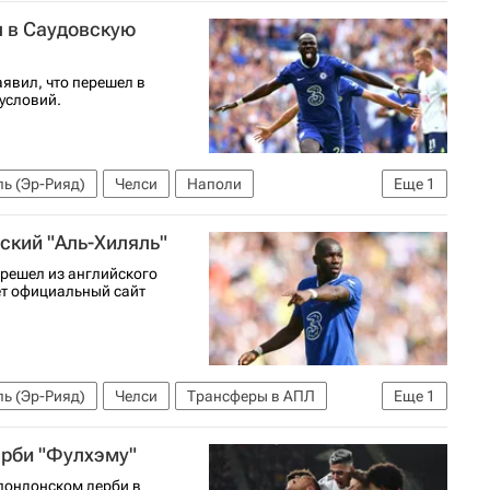
л в Саудовскую
явил, что перешел в
условий.
ь (Эр-Рияд)
Челси
Наполи
Еще
1
ский "Аль-Хиляль"
решел из английского
ет официальный сайт
ь (Эр-Рияд)
Челси
Трансферы в АПЛ
Еще
1
болу)
ерби "Фулхэму"
 лондонском дерби в