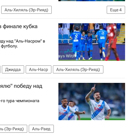
Аль-Хиляль (Эр-Рияд)
Еще
4
Ренан Лоди
Уильям Трост-Эконг
в финале кубка
еду над "Аль-Насром" в
 футболу.
Джидда
Аль-Наср
Аль-Хиляль (Эр-Рияд)
ялю" победу над
-го тура чемпионата
ь (Эр-Рияд)
Аль-Раед