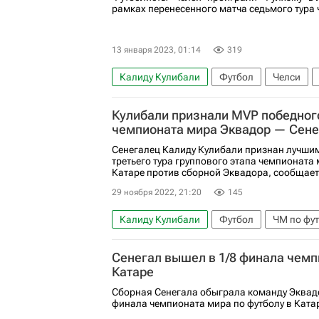
рамках перенесенного матча седьмого тура
13 января 2023, 01:14
319
Калиду Кулибали
Футбол
Челси
АПЛ 2026-2027 (Чемпионат Англии по фут
Кулибали признали MVP победног
чемпионата мира Эквадор — Сене
Сенегалец Калиду Кулибали признан лучши
третьего тура группового этапа чемпионата 
Катаре против сборной Эквадора, сообщает
29 ноября 2022, 21:20
145
Калиду Кулибали
Футбол
ЧМ по фут
Сенегал вышел в 1/8 финала чемп
Катаре
Сборная Сенегала обыграла команду Эквадо
финала чемпионата мира по футболу в Ката