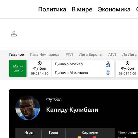
Политика
В мире
Экономика
Главное
Лига Чемпионов
РПЛ
Лига Европы
АПЛ
Ла Лига
Динамо Москва
Матч-
Футбол
Футбол
центр
Динамо Махачкала
09.08 14:30
09.08 17:00
Футбол
Калиду Кулибали
Игры
Голы
Карточки
Чемпионат