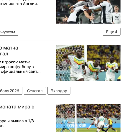
 чемпионата Англии.
Фулхэм
Еще
4
болу)
Спорт
Карлос Винисиус
Виллиан
о матча
гал
м игроком матча
мира по футболу в
 официальный сайт...
болу 2026
Сенегал
Эквадор
ионата мира в
ра и вышла в 1/8
ре.