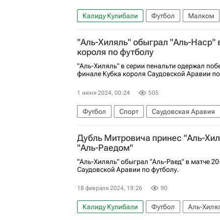
Калиду Кулибали
Футбол
Малком
Саудовская Про лига 2025/2026
Спорт
"Аль-Хиляль" обыграл "Аль-Наср" 
короля по футболу
"Аль-Хиляль" в серии пенальти одержал поб
финале Кубка короля Саудовской Аравии по
1 июня 2024, 00:24
505
Футбол
Спорт
Саудовская Аравия
Дубль Митровича принес "Аль-Хил
"Аль-Раедом"
"Аль-Хиляль" обыграл "Аль-Раед" в матче 20
Саудовской Аравии по футболу.
18 февраля 2024, 19:26
90
Калиду Кулибали
Футбол
Аль-Хилял