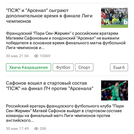
Арсенал (Лондон)
Спорт
"ПСЖ" и "Арсенал" сыграют
Матвей Сафонов
Кай Хаверц
дополнительное время в финале Лиги
чемпионов
Усман Дембеле
Пари Сен-Жермен (ПСЖ)
Лига чемпионов УЕФА 2026-2027
Французский "Пари Сен-Жермен" с российским вратарем
Матвеем Сафоновым и лондонский "Арсенал" не выявили
победителя в основное время финального матча футбольной
Лиги чемпионов и...
30 мая, 21:04
10369
Хвича Кварацхелия
Футбол
Спорт
Еще
6
Матвей Сафонов
Кай Хаверц
Сафонов вошел в стартовый состав
Арсенал (Лондон)
Пари Сен-Жермен (ПСЖ)
"ПСЖ" на финал ЛЧ против "Арсенала"
Лига чемпионов УЕФА 2026-2027
Усман Дембеле
Российский вратарь французского футбольного клуба "Пари
Сен-Жермен" Матвей Сафонов выйдет в стартовом составе
команды на финальный матч Лиги чемпионов против
английского...
30 мая, 17:49
208