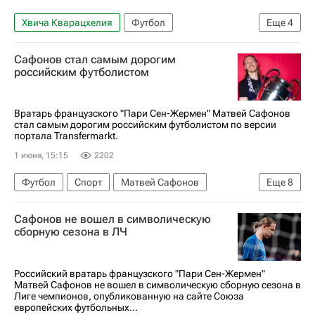
Хвича Кварацхелия
Футбол
Еще
4
Матвей Сафонов
Алексей Батраков
Сафонов стал самым дорогим
Пари Сен-Жермен (ПСЖ)
российским футболистом
Локомотив (Москва)
Вратарь французского "Пари Сен-Жермен" Матвей Сафонов
стал самым дорогим российским футболистом по версии
портала Transfermarkt.
1 июня, 15:15
2202
Футбол
Спорт
Матвей Сафонов
Еще
8
Пари Сен-Жермен (ПСЖ)
Арсенал (Лондон)
Сафонов не вошел в символическую
Лига чемпионов УЕФА 2026-2027
сборную сезона в ЛЧ
Чемпионат Франции по футболу (Лига 1)
Александр Головин
Марио Фернандес
Российский вратарь французского "Пари Сен-Жермен"
Матвей Сафонов не вошел в символическую сборную сезона в
Монако
ПФК ЦСКА
Лиге чемпионов, опубликованную на сайте Союза
европейских футбольных...