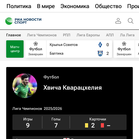
Политика
В мире
Экономика
Общество
Про
Главное
Лига Чемпионов
РПЛ
Лига Европы
АПЛ
Ла Лига
0
Крылья Советов
Матч-
Футбол
Футбол
центр
2
Балтика
Завершен
Завершен
Футбол
Хвича Кварацхелия
Лига Чемпионов
2025/2026
Игры
Голы
Карточки
9
7
2
–