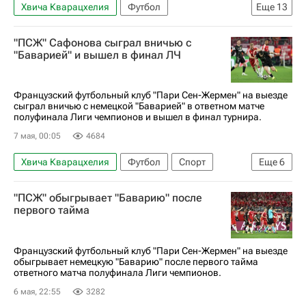
Хвича Кварацхелия
Футбол
Еще
13
Мануэль Нойер
Бавария
"ПСЖ" Сафонова сыграл вничью с
Лига чемпионов УЕФА 2026-2027
"Баварией" и вышел в финал ЛЧ
Пари Сен-Жермен (ПСЖ)
Матвей Сафонов
Спорт
Спорт — видео
Французский футбольный клуб "Пари Сен-Жермен" на выезде
сыграл вничью с немецкой "Баварией" в ответном матче
Авторы РИА Новости Спорт
полуфинала Лиги чемпионов и вышел в финал турнира.
Материалы РИА Спорт
Гарри Кейн
7 мая, 00:05
4684
Венсан Компани
Луис Энрике
Хвича Кварацхелия
Футбол
Спорт
Еще
6
Усман Дембеле
Усман Дембеле
Гарри Кейн
"ПСЖ" обыгрывает "Баварию" после
Арсенал (Лондон)
Пари Сен-Жермен (ПСЖ)
первого тайма
Бавария
Лига чемпионов УЕФА 2026-2027
Французский футбольный клуб "Пари Сен-Жермен" на выезде
обыгрывает немецкую "Баварию" после первого тайма
ответного матча полуфинала Лиги чемпионов.
6 мая, 22:55
3282