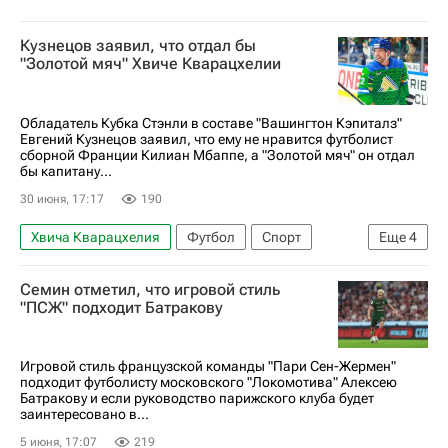
Кузнецов заявил, что отдал бы
"Золотой мяч" Хвиче Кварацхелии
Обладатель Кубка Стэнли в составе "Вашингтон Кэпиталз"
Евгений Кузнецов заявил, что ему не нравится футболист
сборной Франции Килиан Мбаппе, а "Золотой мяч" он отдал
бы капитану...
30 июня, 17:17
190
Хвича Кварацхелия
Футбол
Спорт
Еще
4
Килиан Мбаппе
Евгений Кузнецов
Семин отметил, что игровой стиль
Вашингтон Кэпиталз
КХЛ 2025-2026
"ПСЖ" подходит Батракову
Игровой стиль французской команды "Пари Сен-Жермен"
подходит футболисту московского "Локомотива" Алексею
Батракову и если руководство парижского клуба будет
заинтересовано в...
5 июня, 17:07
219