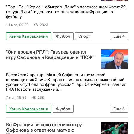
Лига чемпионов УЕФА 2026-2027
"Пари Сен-Жермен" обыграл "Ланс" в перенесенном матче 29-
го тура Лиги 1 и досрочно стал чемпионом Франции по
Чемпионат мира по футболу (до 17 лет)
футболу.
Суперкубок Франции
14 мая, 00:00
2823
Хвича Кварацхелия
Футбол
Спорт
Еще
4
Матвей Сафонов
Пари Сен-Жермен (ПСЖ)
"Они прошли РПЛ": Газзаев оценил
Ланс
игру Сафонова и Кварацхелии в "ПСЖ"
Чемпионат Франции по футболу (Лига 1)
Российский вратарь Матвей Сафонов и грузинский
полузащитник Хвича Кварацхелия показывают высочайший
уровень футбола во французском "Пари Сен-Жермен", заявил
РИА Новости заслуженный...
7 мая, 15:36
258
Хвича Кварацхелия
Футбол
Еще
6
Матвей Сафонов
Пари Сен-Жермен (ПСЖ)
Во Франции высоко оценили игру
Валерий Газзаев
Бавария
Сафонова в ответном матче с