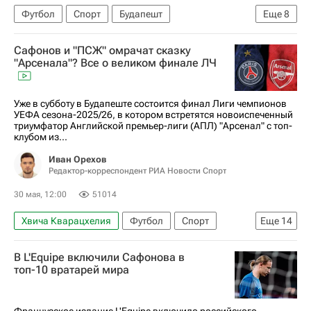
Футбол
Спорт
Будапешт
Еще
8
Дмитрий Аленичев
Пари Сен-Жермен (ПСЖ)
Сафонов и "ПСЖ" омрачат сказку
Арсенал (Лондон)
Матвей Сафонов
Порту
"Арсенала"? Все о великом финале ЛЧ
Лига чемпионов УЕФА 2026-2027
Ашраф Хакими
Маркиньос
Уже в субботу в Будапеште состоится финал Лиги чемпионов
УЕФА сезона-2025/26, в котором встретятся новоиспеченный
триумфатор Английской премьер-лиги (АПЛ) "Арсенал" с топ-
клубом из...
Иван Орехов
Редактор-корреспондент РИА Новости Спорт
30 мая, 12:00
51014
Хвича Кварацхелия
Футбол
Спорт
Еще
14
Матвей Сафонов
Арсенал (Лондон)
В L'Equipe включили Сафонова в
Пари Сен-Жермен (ПСЖ)
топ-10 вратарей мира
Лига чемпионов УЕФА 2026-2027
АПЛ 2026-2027 (Чемпионат Англии по футболу)
Французское издание L'Equipe включило российского