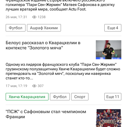
голкипера "Пари Сен-Жермен" Матвея Сафонова в десятку
Чемпионат Франции по футболу (Лига 1)
лучших вратарей мира, сообщает Actu Foot.
Спорт — видео
Авторы РИА Новости Спорт
26 мая, 17:31
1238
Материалы РИА Спорт
Микель Артета
Футбол
Ашраф Хакими
Еще
4
Луис Энрике
Букайо Сака
Деклан Райс
Пари Сен-Жермен (ПСЖ)
Усман Дембеле
Белоус рассказал о Кварацхелии в
Усман Дембеле
Матвей Сафонов
Спорт
контексте "Золотого мяча"
Одному из лидеров французского клуба "Пари Сен-Жермен"
грузинскому полузащитнику Хвиче Кварацхелии будет сложно
претендовать на "Золотой мяч", поскольку им наверняка
станет кто-то...
17 мая, 17:19
307
Хвича Кварацхелия
Футбол
Спорт
Еще
11
Франция
Грузия
США
Юрий Белоус
"ПСЖ" с Сафоновым стал чемпионом
Канада
Пари Сен-Жермен (ПСЖ)
Франции
Локомотив (Москва)
Ростов