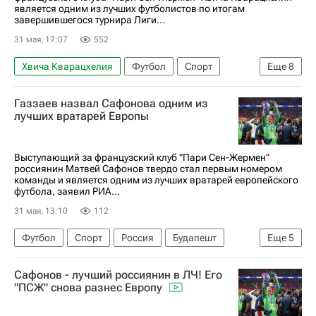
является одним из лучших футболистов по итогам
завершившегося турнира Лиги...
31 мая, 17:07
552
Хвича Кварацхелия
Футбол
Спорт
Еще
8
Россия
Будапешт
Юрий Семин
Газзаев назвал Сафонова одним из
Усман Дембеле
Пари Сен-Жермен (ПСЖ)
лучших вратарей Европы
Локомотив (Москва)
Арсенал (Лондон)
Лига чемпионов УЕФА 2026-2027
Выступающий за французский клуб "Пари Сен-Жермен"
россиянин Матвей Сафонов твердо стал первым номером
команды и является одним из лучших вратарей европейского
футбола, заявил РИА...
31 мая, 13:10
112
Футбол
Спорт
Россия
Будапешт
Еще
5
Валерий Газзаев
Матвей Сафонов
Сафонов - лучший россиянин в ЛЧ! Его
Пари Сен-Жермен (ПСЖ)
Арсенал (Лондон)
"ПСЖ" снова разнес Европу
Лига чемпионов УЕФА 2026-2027