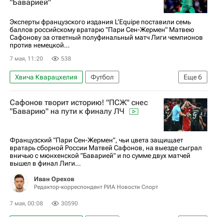
"Баварией"
Арсенал (Лондон)
Лига чемпионов УЕФА 2026-2027
Эксперты французского издания L'Equipe поставили семь
баллов российскому вратарю "Пари Сен-Жермен" Матвею
Сафонову за ответный полуфинальный матч Лиги чемпионов
против немецкой...
7 мая, 11:20
538
Хвича Кварацхелия
Футбол
Еще
6
Матвей Сафонов
Маркиньос
Бавария
Сафонов творит историю! "ПСЖ" снес
Пари Сен-Жермен (ПСЖ)
"Баварию" на пути к финалу ЛЧ
Лига чемпионов УЕФА 2026-2027
Спорт
Французский "Пари Сен-Жермен", чьи цвета защищает
вратарь сборной России Матвей Сафонов, на выезде сыграл
вничью с мюнхенской "Баварией" и по сумме двух матчей
вышел в финал Лиги...
Иван Орехов
Редактор-корреспондент РИА Новости Спорт
7 мая, 00:08
30590