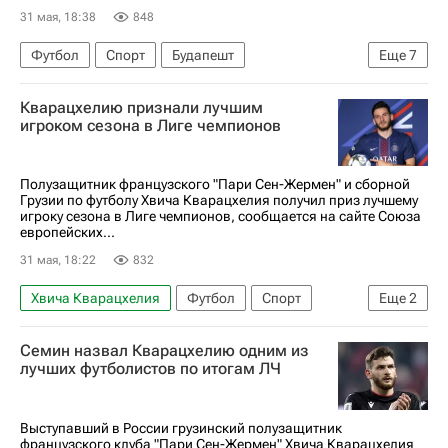
31 мая, 18:38
848
Футбол
Спорт
Будапешт
Еще
7
Матвей Сафонов
Маркиньос
Кварацхелию признали лучшим
Маркос Льоренте
Пари Сен-Жермен (ПСЖ)
игроком сезона в Лиге чемпионов
Арсенал (Лондон)
Бавария
Лига чемпионов УЕФА 2026-2027
Полузащитник французского "Пари Сен-Жермен" и сборной
Грузии по футболу Хвича Кварацхелия получил приз лучшему
игроку сезона в Лиге чемпионов, сообщается на сайте Союза
европейских...
31 мая, 18:22
832
Хвича Кварацхелия
Футбол
Спорт
Еще
2
Пари Сен-Жермен (ПСЖ)
Семин назвал Кварацхелию одним из
Лига чемпионов УЕФА 2026-2027
лучших футболистов по итогам ЛЧ
Выступавший в России грузинский полузащитник
французского клуба "Пари Сен-Жермен" Хвича Кварацхелия