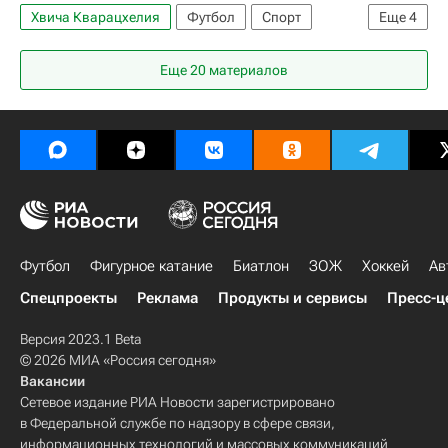
Хвича Кварацхелия
Футбол
Спорт
Еще
4
Усман Дембеле
Пари Сен-Жермен (ПСЖ)
Еще 20 материалов
Бавария
Лига чемпионов УЕФА 2026-2027
Футбол
Фигурное катание
Биатлон
ЗОЖ
Хоккей
Ав
Спецпроекты
Реклама
Продукты и сервисы
Пресс-ц
Версия 2023.1 Beta
© 2026 МИА «Россия сегодня»
Вакансии
Сетевое издание РИА Новости зарегистрировано
в Федеральной службе по надзору в сфере связи,
информационных технологий и массовых коммуникаций