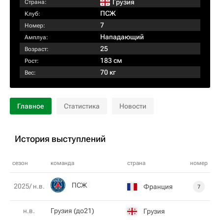
Грузия
Страна:
ПСЖ
Клуб:
7
Номер:
Нападающий
Амплуа:
25
Возраст:
183 см
Рост:
70 кг
Вес:
Главное
Статистика
Новости
История выступлений
сезон
команда
страна
номер
ПСЖ
2025/ н.в.
Франция
7
н.в.
Грузия (до21)
Грузия