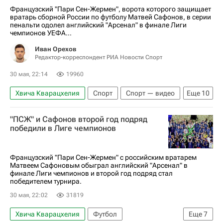
Французский "Пари Сен-Жермен", ворота которого защищает
вратарь сборной России по футболу Матвей Сафонов, в серии
пенальти одолел английский "Арсенал" в финале Лиги
чемпионов УЕФА...
Иван Орехов
Редактор-корреспондент РИА Новости Спорт
30 мая, 22:14
19960
Хвича Кварацхелия
Спорт
Спорт — видео
Еще
10
Авторы РИА Новости Спорт
"ПСЖ" и Сафонов второй год подряд
Материалы РИА Спорт
Арсенал (Лондон)
победили в Лиге чемпионов
Матвей Сафонов
Микель Артета
Пари Сен-Жермен (ПСЖ)
Луис Энрике
Французский "Пари Сен-Жермен" с российским вратарем
Матвеем Сафоновым обыграл английский "Арсенал" в
Усман Дембеле
Кай Хаверц
Футбол
финале Лиги чемпионов и второй год подряд стал
победителем турнира.
30 мая, 22:02
31819
Хвича Кварацхелия
Футбол
Еще
7