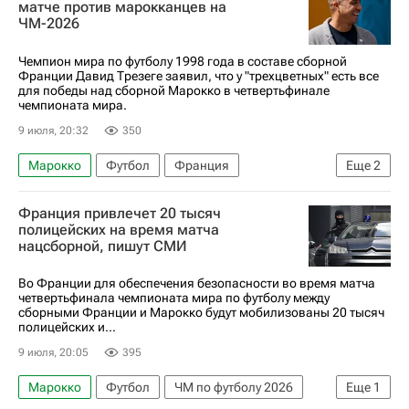
матче против марокканцев на
ЧМ-2026
Чемпион мира по футболу 1998 года в составе сборной
Франции Давид Трезеге заявил, что у "трехцветных" есть все
для победы над сборной Марокко в четвертьфинале
чемпионата мира.
9 июля, 20:32
350
Марокко
Футбол
Франция
Еще
2
ЧМ по футболу 2026
Давид Трезеге
Франция привлечет 20 тысяч
полицейских на время матча
нацсборной, пишут СМИ
Во Франции для обеспечения безопасности во время матча
четвертьфинала чемпионата мира по футболу между
сборными Франции и Марокко будут мобилизованы 20 тысяч
полицейских и...
9 июля, 20:05
395
Марокко
Футбол
ЧМ по футболу 2026
Еще
1