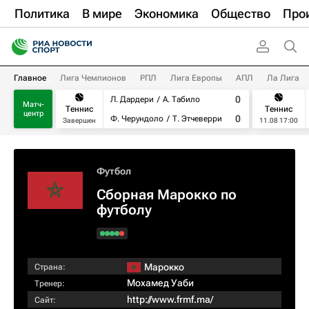
Политика
В мире
Экономика
Общество
Про
Главное
Лига Чемпионов
РПЛ
Лига Европы
АПЛ
Ла Лига
0
Л. Дардери
А. Табило
Матч-
Теннис
Теннис
центр
0
Ф. Черундоло
Т. Этчеверри
Завершен
11.08 17:00
Футбол
Сборная Марокко по
футболу
Марокко
Страна:
Мохамед Уаби
Тренер:
http://www.frmf.ma/
Сайт: