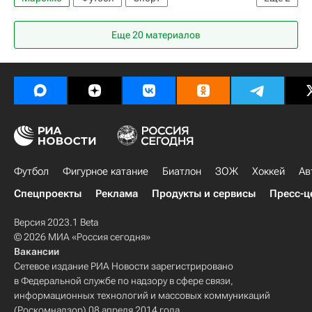
ЧМ по футболу 2026
Сергей Ташуев
Еще 20 материалов
Футбол
Фигурное катание
Биатлон
ЗОЖ
Хоккей
Ав
Спецпроекты
Реклама
Продукты и сервисы
Пресс-ц
Версия 2023.1 Beta
© 2026 МИА «Россия сегодня»
Вакансии
Сетевое издание РИА Новости зарегистрировано
в Федеральной службе по надзору в сфере связи,
информационных технологий и массовых коммуникаций
(Роскомнадзор) 08 апреля 2014 года.