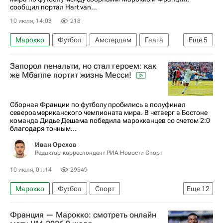
сообщил портал Hart van...
10 июля, 14:03
218
Марокко
Футбол
Амстердам
Гаага
Еще
5
Роттердам
В мире
ЧМ по футболу 2026
Запорол пенальти, но стал героем: как
Нидерланды
Франция
же Мбаппе портит жизнь Месси!
Сборная Франции по футболу пробились в полуфинал
североамериканского чемпионата мира. В четверг в Бостоне
команда Дидье Дешама победила марокканцев со счетом 2:0
благодаря точным...
Иван Орехов
Редактор-корреспондент РИА Новости Спорт
10 июля, 01:14
29549
Марокко
Футбол
Спорт
Еще
12
Авторы РИА Новости Спорт
Спорт — видео
Франция — Марокко: смотреть онлайн
Материалы РИА Спорт
ЧМ по футболу 2026