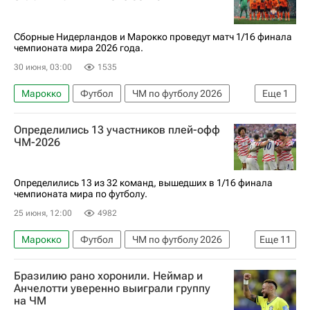
Мексика
США
Бельгия
Аргентина
Египет
Колумбия
Швейцария
Сборные Нидерландов и Марокко проведут матч 1/16 финала
чемпионата мира 2026 года.
30 июня, 03:00
1535
Марокко
Футбол
ЧМ по футболу 2026
Еще
1
Нидерланды
Определились 13 участников плей-офф
ЧМ-2026
Определились 13 из 32 команд, вышедших в 1/16 финала
чемпионата мира по футболу.
25 июня, 12:00
4982
Марокко
Футбол
ЧМ по футболу 2026
Еще
11
Мексика
ЮАР
Швейцария
Канада
Бразилию рано хоронили. Неймар и
Босния и Герцеговина
Бразилия
США
Анчелотти уверенно выиграли группу
на ЧМ
Германия
Франция
Норвегия