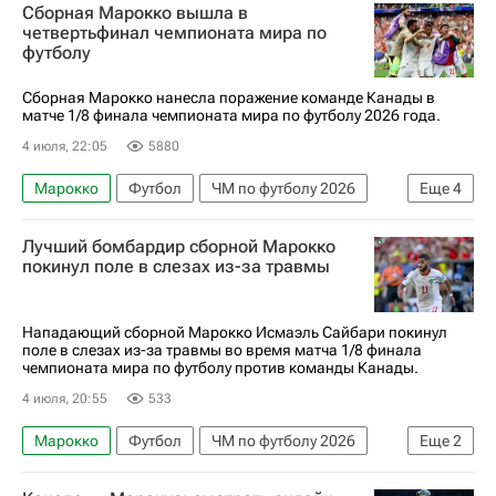
Сборная Марокко вышла в
Материалы РИА Спорт
ЧМ по футболу 2026
четвертьфинал чемпионата мира по
футболу
Килиан Мбаппе
Усман Дембеле
Парагвай
Франция
Канада
Сборная Марокко нанесла поражение команде Канады в
матче 1/8 финала чемпионата мира по футболу 2026 года.
Спорт — видео
Хуан Касерес
4 июля, 22:05
5880
Орландо Хиль
Майк Меньян
Марокко
Футбол
ЧМ по футболу 2026
Еще
4
Аззедин Унаи
Суфьян Рахими
Лучший бомбардир сборной Марокко
Исмаэль Сайбари
Канада
покинул поле в слезах из-за травмы
Нападающий сборной Марокко Исмаэль Сайбари покинул
поле в слезах из-за травмы во время матча 1/8 финала
чемпионата мира по футболу против команды Канады.
4 июля, 20:55
533
Марокко
Футбол
ЧМ по футболу 2026
Еще
2
Исмаэль Сайбари
Суфьян Рахими