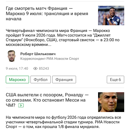
Франция
Где смотреть матч Франция —
Марокко 9 июля: трансляция и время
начала
Четвертьфинал чемпионата мира Франция — Марокко
пройдет 9 июля 2026 года. Матч состоится на "Джиллет
Стэдиум" (Фоксборо, США), стартовый свисток — в 23:00 по
московскому времени...
Роберт Шилькович
Корреспондент РИА Новости Спорт
9 июля, 17:40
85243
Марокко
Футбол
Франция
Еще
6
Килиан Мбаппе
Аззедин Унаи
США вылетели с позором, Роналду —
Исмаэль Сайбари
ЧМ по футболу 2026
со слезами. Кто остановит Месси на
ЧМ?
Авторы РИА Новости Спорт
Материалы РИА Спорт
На чемпионате мира по футболу 2026 года определились все
участники четвертьфинальной стадии турнира. РИА Новости
Спорт — о том, как прошла 1/8 финала мундиаля.