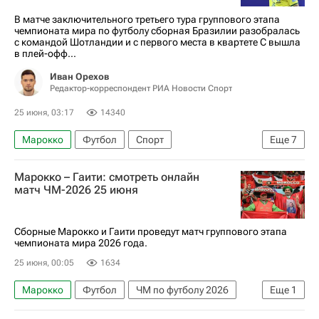
Аргентина
В матче заключительного третьего тура группового этапа
чемпионата мира по футболу сборная Бразилии разобралась
с командой Шотландии и с первого места в квартете С вышла
в плей-офф...
Иван Орехов
Редактор-корреспондент РИА Новости Спорт
25 июня, 03:17
14340
Марокко
Футбол
Спорт
Еще
7
ЧМ по футболу 2026
Винисиус Жуниор
Марокко – Гаити: смотреть онлайн
Материалы РИА Спорт
матч ЧМ-2026 25 июня
Авторы РИА Новости Спорт
Бразилия
Гаити
Шотландия
Сборные Марокко и Гаити проведут матч группового этапа
чемпионата мира 2026 года.
25 июня, 00:05
1634
Марокко
Футбол
ЧМ по футболу 2026
Еще
1
Гаити