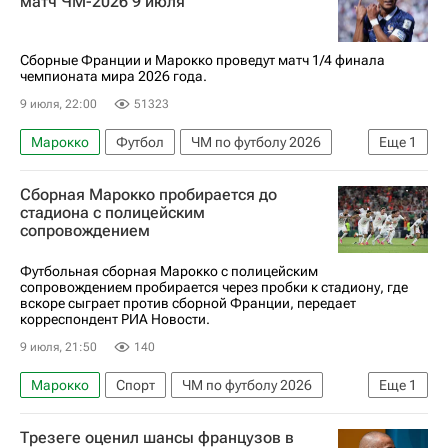
матч ЧМ-2026 9 июля
Франция
Килиан Мбаппе
Ашраф Хакими
Усман Дембеле
Лионель Месси
Сборные Франции и Марокко проведут матч 1/4 финала
чемпионата мира 2026 года.
Яссин Буну
Майк Меньян
Дидье Дешам
9 июля, 22:00
51323
Марокко
Футбол
ЧМ по футболу 2026
Еще
1
Франция
Сборная Марокко пробирается до
стадиона с полицейским
сопровождением
Футбольная сборная Марокко с полицейским
сопровождением пробирается через пробки к стадиону, где
вскоре сыграет против сборной Франции, передает
корреспондент РИА Новости.
9 июля, 21:50
140
Марокко
Спорт
ЧМ по футболу 2026
Еще
1
Франция
Трезеге оценил шансы французов в