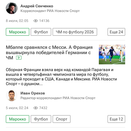
Андрей Сенченко
Корреспондент РИА Новости Спорт
8 июля, 02:05
14136
Марокко
Футбол
ЧМ по футболу 2026
Еще
24
Португалия
Аргентина
Канада
Мбаппе сравнялся с Месси. А Франция
Франция
Парагвай
Бразилия
вышвырнула победителей Германии с
ЧМ
Норвегия
Мексика
Англия
Испания
США
Бельгия
Египет
Колумбия
Сборная Франции взяла верх над командой Парагвая и
вышла в четвертьфинал чемпионата мира по футболу,
Швейцария
Криштиану Роналду
который проходит в США, Канаде и Мексике. РИА Новости
Спорт – о душном...
Лионель Месси
Килиан Мбаппе
Иван Орехов
Гарри Кейн
Неймар
Эрлинг Холанд
Редактор-корреспондент РИА Новости Спорт
Мохамед Салах
Материалы РИА Спорт
5 июля, 02:24
7432
Авторы РИА Новости Спорт
Марокко
Футбол
Спорт
Еще
12
Авторы РИА Новости Спорт