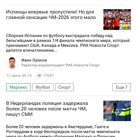
Испанцы впервые пропустили! Но для
главной сенсации ЧМ-2026 этого мало
Сборная Испании по футболу выстрадала победу над
бельгийцами в рамках 1/4 финала чемпионата мира, который
принимают США, Канада и Мексика. РИА Новости Спорт
делится впечатлениями...
Иван Орехов
Редактор-корреспондент РИА Новости Спорт
11 июля, 00:15
17047
Марокко
Футбол
Спорт
Еще
7
Материалы РИА Спорт
Спорт — видео
В Нидерландах полиция задержала
Авторы РИА Новости Спорт
более 20 человек после матча ЧМ,
пишут СМИ
ЧМ по футболу 2026
Испания
Франция
Бельгия
Более 20 человек задержаны в Амстердаме, Гааге и
Роттердаме в ходе беспорядков после матча чемпионата
мира по футболу между сборными Марокко и Франции,