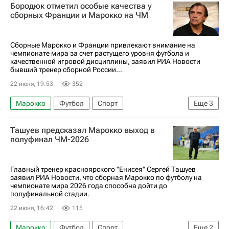
Бородюк отметил особые качества у
сборных Франции и Марокко на ЧМ
Сборные Марокко и Франции привлекают внимание на
чемпионате мира за счет растущего уровня футбола и
качественной игровой дисциплины, заявил РИА Новости
бывший тренер сборной России...
22 июня, 19:53
352
Марокко
Футбол
Спорт
Еще
3
ЧМ по футболу 2026
Александр Бородюк
Ташуев предсказал Марокко выход в
Франция
полуфинал ЧМ-2026
Главный тренер красноярского "Енисея" Сергей Ташуев
заявил РИА Новости, что сборная Марокко по футболу на
чемпионате мира 2026 года способна дойти до
полуфинальной стадии.
22 июня, 16:42
115
Марокко
Футбол
Спорт
Еще
2