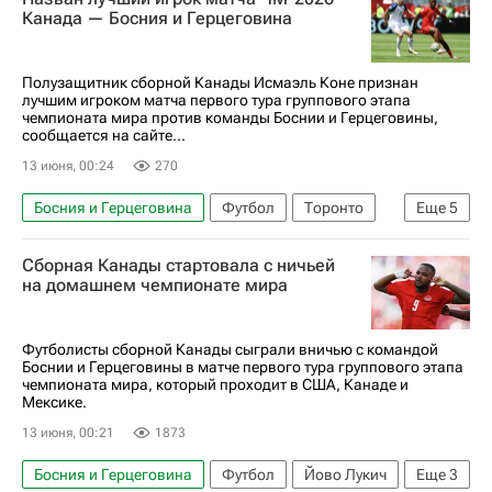
Анонсы и трансляции матчей
Канада — Босния и Герцеговина
Полузащитник сборной Канады Исмаэль Коне признан
лучшим игроком матча первого тура группового этапа
чемпионата мира против команды Боснии и Герцеговины,
сообщается на сайте...
13 июня, 00:24
270
Босния и Герцеговина
Футбол
Торонто
Еще
5
Исмаэль Коне
Сассуоло
Сборная Канады стартовала с ничьей
Международная федерация футбола (ФИФА)
на домашнем чемпионате мира
ЧМ по футболу 2026
Канада
Футболисты сборной Канады сыграли вничью с командой
Боснии и Герцеговины в матче первого тура группового этапа
чемпионата мира, который проходит в США, Канаде и
Мексике.
13 июня, 00:21
1873
Босния и Герцеговина
Футбол
Йово Лукич
Еще
3