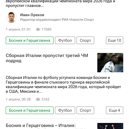
европейской квалификации чемпионата мира 2026 года и
пропустит главное...
Иван Орехов
Редактор-корреспондент РИА Новости Спорт
1 апреля, 01:01
17085
Босния и Герцеговина
Футбол
Спорт
Еще
10
Авторы РИА Новости Спорт
Сборная Италии пропустит третий ЧМ
Материалы РИА Спорт
Италия
Дания
подряд
Чехия
Турция
Косово
Польша
Швеция
ЧМ по футболу 2026
Сборная Италии по футболу уступила команде Боснии и
Герцеговины в финале стыкового турнира европейской
квалификации чемпионата мира 2026 года, который пройдет
в США, Мексике и...
1 апреля, 00:38
3162
Босния и Герцеговина
Футбол
Спорт
Еще
4
Мойзе Кин
Алессандро Бастони
Италия
Босния и Герцеговина – Италия:
ЧМ по футболу 2026