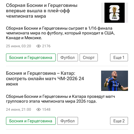
Сборная Боснии и Герцеговины
Швейцария
Канада
Бразилия
впервые вышла в плей-офф
чемпионата мира
Марокко
США
Германия
Франция
Норвегия
Аргентина
Сборная Боснии и Герцеговины сыграет в 1/16 финала
чемпионата мира по футболу, который проходит в США,
Канаде и Мексике.
25 июня, 03:20
2176
Босния и Герцеговина
Футбол
Спорт
Еще
1
ЧМ по футболу 2026
Босния и Герцеговина – Катар:
смотреть онлайн матч ЧМ-2026 24
июня
Сборные Боснии и Герцеговины и Катара проведут матч
группового этапа чемпионата мира 2026 года.
24 июня, 21:00
1548
Босния и Герцеговина
Футбол
Еще
2
ЧМ по футболу 2026
Катар