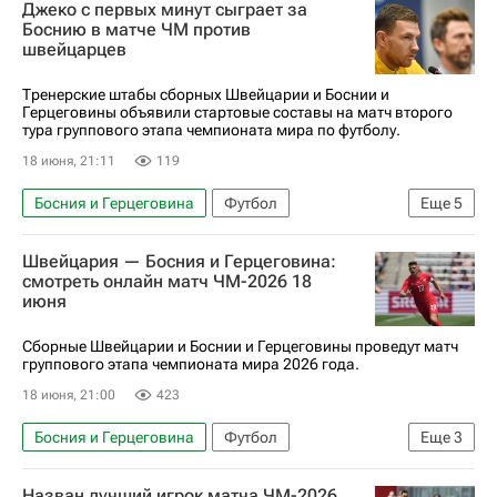
Джеко с первых минут сыграет за
Боснию в матче ЧМ против
швейцарцев
Тренерские штабы сборных Швейцарии и Боснии и
Герцеговины объявили стартовые составы на матч второго
тура группового этапа чемпионата мира по футболу.
18 июня, 21:11
119
Босния и Герцеговина
Футбол
Еще
5
Эдин Джеко
Грегор Кобель
Нико Эльведи
Швейцария — Босния и Герцеговина:
ЧМ по футболу 2026
Швейцария
смотреть онлайн матч ЧМ-2026 18
июня
Сборные Швейцарии и Боснии и Герцеговины проведут матч
группового этапа чемпионата мира 2026 года.
18 июня, 21:00
423
Босния и Герцеговина
Футбол
Еще
3
ЧМ по футболу 2026
Швейцария
Назван лучший игрок матча ЧМ-2026