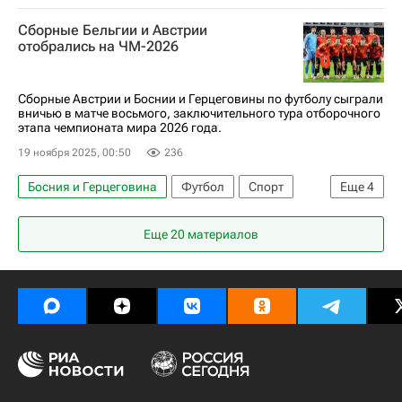
Миралем Пьянич
ПФК ЦСКА
Барселона
Сборные Бельгии и Австрии
Ювентус
Рома
Бешикташ
отобрались на ЧМ-2026
Сборные Австрии и Боснии и Герцеговины по футболу сыграли
вничью в матче восьмого, заключительного тура отборочного
этапа чемпионата мира 2026 года.
19 ноября 2025, 00:50
236
Босния и Герцеговина
Футбол
Спорт
Еще
4
Михаэль Грегорич
Австрия
Бельгия
Еще 20 материалов
ЧМ по футболу 2026