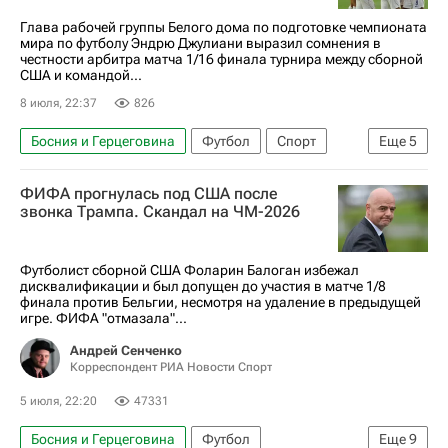
Глава рабочей группы Белого дома по подготовке чемпионата
мира по футболу Эндрю Джулиани выразил сомнения в
честности арбитра матча 1/16 финала турнира между сборной
США и командой...
8 июля, 22:37
826
Босния и Герцеговина
Футбол
Спорт
Еще
5
Фоларин Балоган
Дональд Трамп
ФИФА прогнулась под США после
Международная федерация футбола (ФИФА)
звонка Трампа. Скандал на ЧМ-2026
ЧМ по футболу 2026
США
Футболист сборной США Фоларин Балоган избежал
дисквалификации и был допущен до участия в матче 1/8
финала против Бельгии, несмотря на удаление в предыдущей
игре. ФИФА "отмазала"...
Андрей Сенченко
Корреспондент РИА Новости Спорт
5 июля, 22:20
47331
Босния и Герцеговина
Футбол
Еще
9