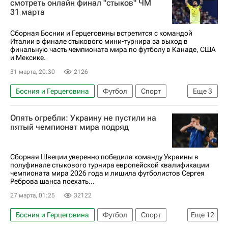
смотреть онлайн финал "стыков" ЧМ
31 марта
Сборная Боснии и Герцеговины встретится с командой
Италии в финале стыкового мини-турнира за выход в
финальную часть чемпионата мира по футболу в Канаде, США
и Мексике.
31 марта, 20:30
2126
Босния и Герцеговина
Футбол
Спорт
Еще
3
Анонсы и трансляции матчей
Италия
Опять огребли: Украину не пустили на
ЧМ по футболу 2026
пятый чемпионат мира подряд
Сборная Швеции уверенно победила команду Украины в
полуфинале стыкового турнира европейской квалификации
чемпионата мира 2026 года и лишила футболистов Сергея
Реброва шанса поехать...
27 марта, 01:25
32122
Босния и Герцеговина
Футбол
Спорт
Еще
12