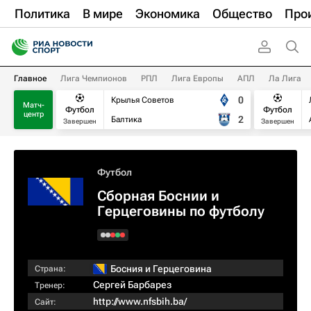
Политика
В мире
Экономика
Общество
Про
Главное
Лига Чемпионов
РПЛ
Лига Европы
АПЛ
Ла Лига
0
Крылья Советов
Матч-
Футбол
Футбол
центр
2
Балтика
Завершен
Завершен
Футбол
Сборная Боснии и
Герцеговины по футболу
Босния и Герцеговина
Страна:
Сергей Барбарез
Тренер:
http://www.nfsbih.ba/
Сайт: