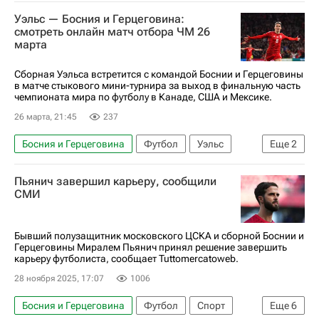
Авторы РИА Новости Спорт
Уэльс — Босния и Герцеговина:
Материалы РИА Спорт
Украина
Швеция
смотреть онлайн матч отбора ЧМ 26
марта
Чехия
Виктор Дьёкереш
Дания
Турция
Косово
Италия
Польша
Сборная Уэльса встретится с командой Боснии и Герцеговины
в матче стыкового мини-турнира за выход в финальную часть
ЧМ по футболу 2026
чемпионата мира по футболу в Канаде, США и Мексике.
26 марта, 21:45
237
Босния и Герцеговина
Футбол
Уэльс
Еще
2
Анонсы и трансляции матчей
Пьянич завершил карьеру, сообщили
ЧМ по футболу 2026
СМИ
Бывший полузащитник московского ЦСКА и сборной Боснии и
Герцеговины Миралем Пьянич принял решение завершить
карьеру футболиста, сообщает Tuttomercatoweb.
28 ноября 2025, 17:07
1006
Босния и Герцеговина
Футбол
Спорт
Еще
6