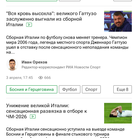
Габриэле Гравина
Джанлуиджи Доннарумма
"Вся кровь высохла": великого Гаттузо
Италия
ЧМ по футболу 2026
заслуженно выгнали из сборной
Италии
Cборная Италии по футболу снова меняет тренера. Чемпион
мира 2006 года, легенда местного спорта Дженнаро Гаттузо
ушел в отставку после сенсационного непопадания команды
на...
Иван Орехов
Редактор-корреспондент РИА Новости Спорт
3 апреля, 17:45
666
Босния и Герцеговина
Футбол
Спорт
Еще
8
Спорт — видео
Авторы РИА Новости Спорт
Унижение великой Италии:
Материалы РИА Спорт
Италия
сенсационная развязка в отборе к
ЧМ-2026
Дженнаро Гаттузо
Антонио Конте
Массимилиано Аллегри
ЧМ по футболу 2026
Сборная Италии сенсационно уступила на выезде команде
Боснии и Герцеговины в финале стыкового турнира