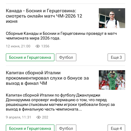
Кайл Ларин
ЧМ по футболу 2026
Канада
Канада - Босния и Герцеговина:
смотреть онлайн матч ЧМ-2026 12
июня
Сборные Канады и Боснии и Герцеговины проведут в матч
чемпионата мира 2026 года.
12 июня, 21:00
1356
Босния и Герцеговина
Футбол
Еще
3
ЧМ по футболу 2026
Капитан сборной Италии
Анонсы и трансляции матчей
Канада
прокомментировал слухи о бонусе за
выход в финал ЧМ
Капитан сборной Италии по футболу Джанлуиджи
Доннарумма опроверг информацию о том, что перед
решающим стыковым матчем игроки требовали бонус за
выход в финальную часть чемпионата...
9 апреля, 11:31
202
Босния и Герцеговина
Футбол
Еще
4