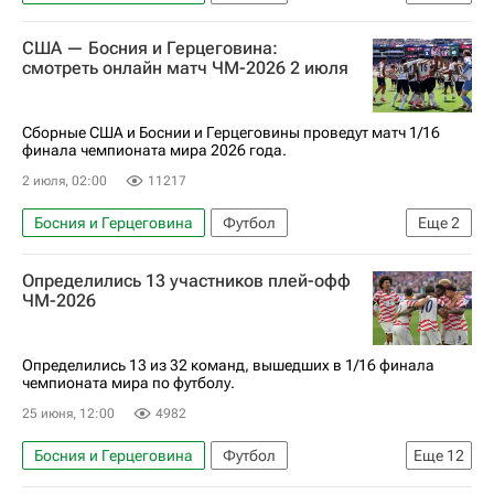
ЧМ по футболу 2026
Фоларин Балоган
США — Босния и Герцеговина:
США
Бельгия
Лионель Месси
смотреть онлайн матч ЧМ-2026 2 июля
Дональд Трамп
Джанни Инфантино
Материалы РИА Спорт
Сборные США и Боснии и Герцеговины проведут матч 1/16
финала чемпионата мира 2026 года.
Авторы РИА Новости Спорт
2 июля, 02:00
11217
Босния и Герцеговина
Футбол
Еще
2
ЧМ по футболу 2026
США
Определились 13 участников плей-офф
ЧМ-2026
Определились 13 из 32 команд, вышедших в 1/16 финала
чемпионата мира по футболу.
25 июня, 12:00
4982
Босния и Герцеговина
Футбол
Еще
12
ЧМ по футболу 2026
Мексика
ЮАР