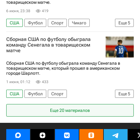
товарищеском матче.
6 июня, 23:38
419
США
Футбол
Спорт
Чикаго
Еще
5
Кай Хаверц
Лерой Сане
Энтони Робинсон
Сборная США по футболу обыграла
ЧМ по футболу 2026
Германия
команду Сенегала в товарищеском
матче
Сборная США по футболу обыграла команду Сенегала в
товарищеском матче, который прошел в американском
городе Шарлотт.
1 июня, 01:12
433
США
Футбол
Спорт
Еще
5
Кристиан Пулишич
Сержиньо Дест
Еще 20 материалов
Садио Мане
ЧМ по футболу 2026
Сенегал