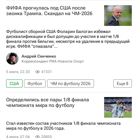
Бельгия
Фоларин Балоган
Ромелу Лукаку
ФИФА прогнулась под США после
Кевин Де Брёйне
Маурисио Почеттино
звонка Трампа. Скандал на ЧМ-2026
Материалы РИА Спорт
Авторы РИА Новости Спорт
Футболист сборной США Фоларин Балоган избежал
дисквалификации и был допущен до участия в матче 1/8
финала против Бельгии, несмотря на удаление в предыдущей
игре. ФИФА "отмазала"...
Андрей Сенченко
Корреспондент РИА Новости Спорт
5 июля, 22:20
47331
США
Футбол
ЧМ по футболу 2026
Еще
8
Фоларин Балоган
Бельгия
Определились все пары 1/8 финала
Босния и Герцеговина
Лионель Месси
чемпионата мира по футболу
Дональд Трамп
Джанни Инфантино
Материалы РИА Спорт
Стал известен состав участников 1/8 финала чемпионата
мира по футболу в 2026 года.
Авторы РИА Новости Спорт
4 июля, 07:04
20855