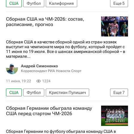
США
Футбол
Калифорния
Еще
5
Лос-Анджелес
Марко Рубен
Сборная США на ЧМ-2026: состав,
Дональд Трамп
ЧМ по футболу 2026
расписание, прогноз
Парагвай
Сборная США в качестве сборной одной из стран-хозяек
выступит на чемпионате мира по футболу, который пройдет с
11 июня по 19 июля. Все о шансах американской сборной – в
материале...
Андрей Симоненко
Корреспондент РИА Новости Спорт
11 июня, 19:22
1224
США
Футбол
Кристиан Пулишич
Еще
7
Фоларин Балоган
Тим Рим
Спорт
Сборная Германии обыграла команду
ЧМ по футболу 2026
Маурисио Почеттино
США перед стартом ЧМ-2026
Авторы РИА Новости Спорт
Материалы РИА Спорт
Сборная Германии по футболу обыграла команду США в