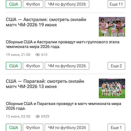
США
Футбол
ЧМ по футболу 2026
Еще
11
Мексика
ЮАР
Швейцария
Канада
США — Австралия: смотреть онлайн
Босния и Герцеговина
Бразилия
Марокко
матч ЧМ-2026 19 июня
Германия
Франция
Норвегия
Аргентина
Сборные США и Австралии проведут матч группового этапа
чемпионата мира 2026 года.
19 июня, 21:00
610
США
Футбол
ЧМ по футболу 2026
Еще
2
Австралия
Анонсы и трансляции матчей
США — Парагвай: смотреть онлайн
матч ЧМ-2026 13 июня
Сборные США и Парагвая проведут в матч чемпионата мира
2026 года.
13 июня, 03:00
6929
США
Футбол
ЧМ по футболу 2026
Еще
1