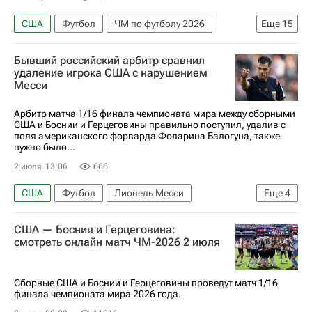
США
Футбол
ЧМ по футболу 2026
Еще
15
Канада
Марокко
Бразилия
Норвегия
Бывший российский арбитр сравнил
Парагвай
Франция
Португалия
удаление игрока США с нарушением
Месси
Испания
Англия
Мексика
Бельгия
Аргентина
Египет
Колумбия
Арбитр матча 1/16 финала чемпионата мира между сборными
США и Боснии и Герцеговины правильно поступил, удалив с
Швейцария
поля американского форварда Фоларина Балогуна, также
нужно было...
2 июля, 13:06
666
США
Футбол
Лионель Месси
Еще
4
Фоларин Балоган
Аисса Манди
США — Босния и Герцеговина:
ЧМ по футболу 2026
Аргентина
смотреть онлайн матч ЧМ-2026 2 июля
Сборные США и Боснии и Герцеговины проведут матч 1/16
финала чемпионата мира 2026 года.