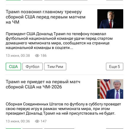
Парагвай
Трамп позвонил главному тренеру
сборной США перед первым матчем
на ЧМ
Президент США Дональд Трамп по телефону пожелал
футбольной национальной команде удачи перед стартом
домашнего чемпионата мира, сообщается на странице
национальной команды в соцсети...
13 июня, 00:38
186
США
Футбол
Тим Рим
Еще
5
Маурисио Почеттино
Дональд Трамп
Трамп не приедет на первый матч
ЧМ по футболу 2026
Турция
Парагвай
сборной США на ЧМ-2026
Сборная Соединенных Штатов по футболу в субботу проведет
свою первую игру в рамках чемпионата мира, при этом
президент Дональд Трамп на ней присутствовать не будет.
13 июня, 00:36
147