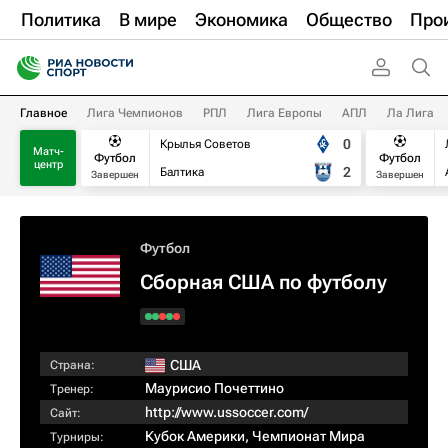
Политика
В мире
Экономика
Общество
Про
Главное
Лига Чемпионов
РПЛ
Лига Европы
АПЛ
Ла Лига
0
Крылья Советов
Матч-
Футбол
Футбол
центр
2
Балтика
Завершен
Завершен
Футбол
Сборная США по футболу
США
Страна:
Маурисио Почеттино
Тренер:
http://www.ussoccer.com/
Сайт:
Кубок Америки
,
Чемпионат Мира
Турниры: