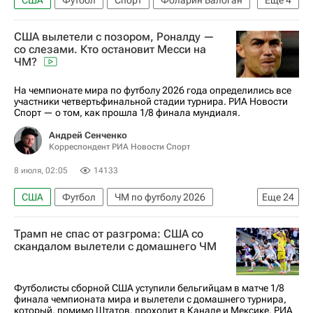
Леандро Паредес
Дональд Трамп
Союз европейских футбольных ассоциаций (УЕФА)
США вылетели с позором, Роналду —
Международная федерация футбола (ФИФА)
Александер Чеферин
Вокруг спорта
со слезами. Кто остановит Месси на
ЧМ?
ЧМ по футболу 2026
Босния и Герцеговина
На чемпионате мира по футболу 2026 года определились все
участники четвертьфинальной стадии турнира. РИА Новости
Спорт — о том, как прошла 1/8 финала мундиаля.
Андрей Сенченко
Корреспондент РИА Новости Спорт
8 июля, 02:05
14133
США
Футбол
ЧМ по футболу 2026
Еще
24
Португалия
Аргентина
Канада
Трамп не спас от разгрома: США со
Марокко
Франция
Парагвай
скандалом вылетели с домашнего ЧМ
Бразилия
Норвегия
Мексика
Англия
Испания
Бельгия
Египет
Колумбия
Футболисты сборной США уступили бельгийцам в матче 1/8
финала чемпионата мира и вылетели с домашнего турнира,
Швейцария
Криштиану Роналду
который, помимо Штатов, проходит в Канаде и Мексике. РИА