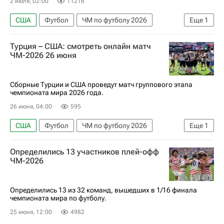
2 июля, 02:00
11216
США
Футбол
ЧМ по футболу 2026
Еще
1
Босния и Герцеговина
Турция – США: смотреть онлайн матч
ЧМ-2026 26 июня
Сборные Турции и США проведут матч группового этапа
чемпионата мира 2026 года.
26 июня, 04:00
595
США
Футбол
ЧМ по футболу 2026
Еще
1
Турция
Определились 13 участников плей-офф
ЧМ-2026
Определились 13 из 32 команд, вышедших в 1/16 финала
чемпионата мира по футболу.
25 июня, 12:00
4982