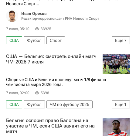
Новости Спорт...
Лионель Месси
Килиан Мбаппе
Иван Орехов
Гарри Кейн
Неймар
Эрлинг Холанд
Редактор-корреспондент РИА Новости Спорт
Мохамед Салах
Материалы РИА Спорт
7 июля, 05:10
33925
Авторы РИА Новости Спорт
США
Футбол
Спорт
Еще
7
ЧМ по футболу 2026
США — Бельгия: смотреть онлайн матч
Международная федерация футбола (ФИФА)
ЧМ-2026 7 июля
Дональд Трамп
Фоларин Балоган
Авторы РИА Новости Спорт
Сборные США и Бельгии проведут матч 1/8 финала
чемпионата мира 2026 года.
Материалы РИА Спорт
Бельгия
7 июля, 02:00
5398
США
Футбол
ЧМ по футболу 2026
Еще
1
Бельгия
Бельгия оспорит право Балогана на
участие в ЧМ, если США заявят его на
матч