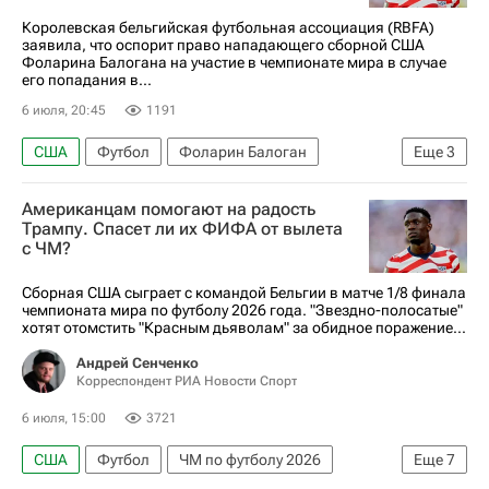
Королевская бельгийская футбольная ассоциация (RBFA)
заявила, что оспорит право нападающего сборной США
Фоларина Балогана на участие в чемпионате мира в случае
его попадания в...
6 июля, 20:45
1191
США
Футбол
Фоларин Балоган
Еще
3
Бельгия
Американцам помогают на радость
Международная федерация футбола (ФИФА)
Трампу. Спасет ли их ФИФА от вылета
с ЧМ?
ЧМ по футболу 2026
Сборная США сыграет с командой Бельгии в матче 1/8 финала
чемпионата мира по футболу 2026 года. "Звездно-полосатые"
хотят отомстить "Красным дьяволам" за обидное поражение...
Андрей Сенченко
Корреспондент РИА Новости Спорт
6 июля, 15:00
3721
США
Футбол
ЧМ по футболу 2026
Еще
7