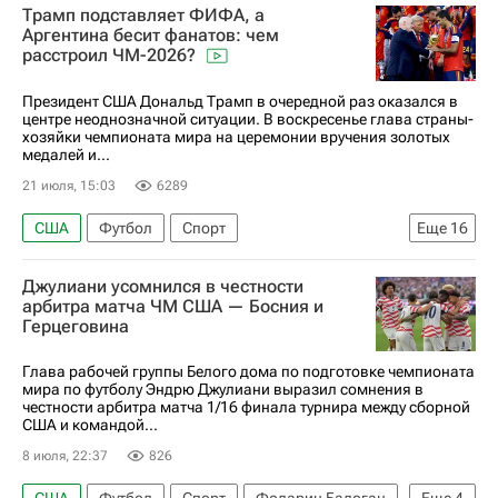
Трамп подставляет ФИФА, а
Аргентина бесит фанатов: чем
расстроил ЧМ-2026?
Президент США Дональд Трамп в очередной раз оказался в
центре неоднозначной ситуации. В воскресенье глава страны-
хозяйки чемпионата мира на церемонии вручения золотых
медалей и...
21 июля, 15:03
6289
США
Футбол
Спорт
Еще
16
Материалы РИА Спорт
Джулиани усомнился в честности
Авторы РИА Новости Спорт
Спорт — видео
арбитра матча ЧМ США — Босния и
Герцеговина
Лионель Месси
Международная федерация футбола (ФИФА)
Глава рабочей группы Белого дома по подготовке чемпионата
мира по футболу Эндрю Джулиани выразил сомнения в
ЧМ по футболу 2026
Германия
Бразилия
честности арбитра матча 1/16 финала турнира между сборной
США и командой...
Дональд Трамп
Криштиану Роналду
8 июля, 22:37
826
скандалы
Джанни Инфантино
США
Футбол
Спорт
Фоларин Балоган
Еще
4