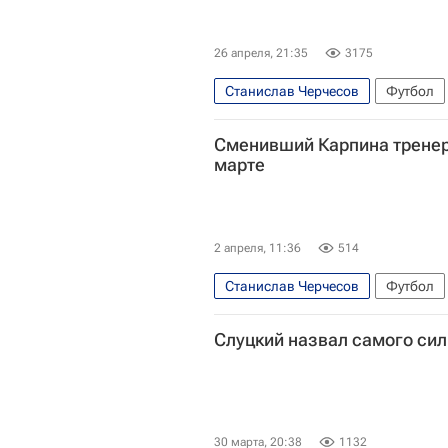
26 апреля, 21:35
3175
Станислав Черчесов
Футбол
Материалы РИА Спорт
РПЛ 20
Сменивший Карпина тренер
Зенит
Сергей Семак
марте
2 апреля, 11:36
514
Станислав Черчесов
Футбол
Кубок России по футболу
РПЛ 
Слуцкий назвал самого сил
Динамо Москва
Зенит
Кра
30 марта, 20:38
1132