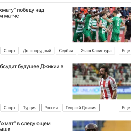
хмату" победу над
м матче
Спорт
Долгопрудный
Сербия
Эгаш Касинтура
Еще
обсудит будущее Джикии в
Спорт
Турция
Россия
Георгий Джикия
Еще
спор
Ахмат
"Ахмат" в следующем
 по футболу)
выше