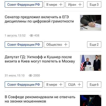
Совет Федерации РФ
В мире
Иран
Еще
3
США
Ормузский пролив
Сенатор предложил включить в ЕГЭ
Григорий Карасин
дисциплины по цифровой грамотности
1 августа, 13:52
438
Совет Федерации РФ
Общество
Еще
2
Единый государственный экзамен (ЕГЭ)
Депутат ГД: Уиткофф и Кушнер после
Россия
визита в Киев могут полететь в Москву
31 июля, 15:10
2000
Совет Федерации РФ
В мире
США
Еще
6
Москва
Украина
Стив Уиткофф
В Совфеде рекомендовали не отвечать
Джаред Кушнер
Дональд Трамп
на звонки мошенников