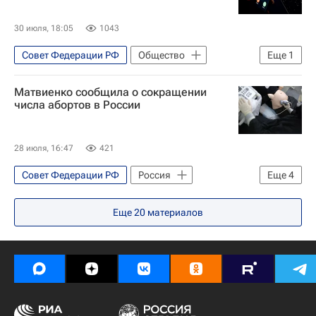
Госдума РФ
30 июля, 18:05
1043
Совет Федерации РФ
Общество
Еще
1
Анатолий Артамонов
Матвиенко сообщила о сокращении
числа абортов в России
28 июля, 16:47
421
Совет Федерации РФ
Россия
Еще
4
Вологодская область
Еще
20
материалов
Валентина Матвиенко
Владимир Путин
Общество