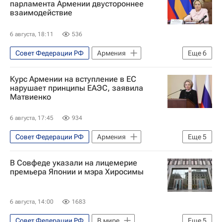
парламента Армении двустороннее
взаимодействие
6 августа, 18:11
536
Совет Федерации РФ
Армения
Еще
6
Россия
Валентина Матвиенко
Курс Армении на вступление в ЕС
Сергей Данкверт
нарушает принципы ЕАЭС, заявила
Матвиенко
Евразийский экономический союз
Федеральная служба по ветеринарному и фитосанитарному надзору (Россельхознадзор)
6 августа, 17:45
934
Экономика
Совет Федерации РФ
Армения
Еще
5
В мире
Валентина Матвиенко
В Совфеде указали на лицемерие
Никол Пашинян
премьера Японии и мэра Хиросимы
Евразийский экономический союз
Евросоюз
6 августа, 14:00
1683
Совет Федерации РФ
В мире
Еще
5