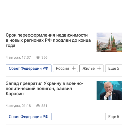
Срок переоформления недвижимости
в новых регионах РФ продлен до конца
года
4 августа, 17:37
356
Совет Федерации РФ
Россия
Жилье
Еще
5
Донецкая Народная Республика
Запад превратил Украину в военно-
Владимир Путин
Марат Хуснуллин
политический полигон, заявил
Карасин
Федеральная служба государственной регистрации, кадастра и картографии (Росреестр)
Госдума РФ
4 августа, 01:18
551
Совет Федерации РФ
Еще
6
Специальная военная операция на Украине