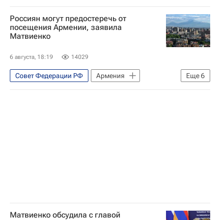
Россия
Армения
Ереван
Россиян могут предостеречь от
Валентина Матвиенко
Политика
посещения Армении, заявила
Матвиенко
6 августа, 18:19
14029
Совет Федерации РФ
Армения
Еще
6
Валентина Матвиенко
Россия
В мире
Туризм
Новости - Туризм
Общество
Матвиенко обсудила с главой