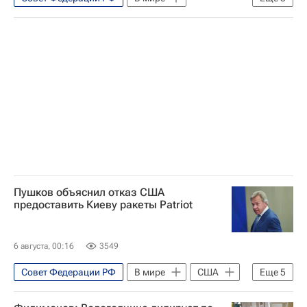
Хиросима (префектура)
Япония
Нагасаки (город)
Владимир Джабаров
Санаэ Такаити
Пушков объяснил отказ США
предоставить Киеву ракеты Patriot
6 августа, 00:16
3549
Совет Федерации РФ
В мире
США
Еще
5
Киев
Украина
Алексей Пушков