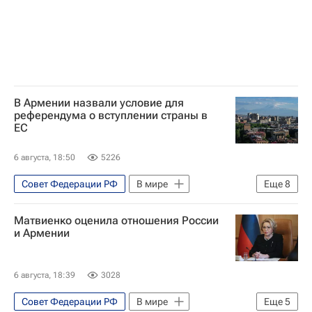
В Армении назвали условие для
референдума о вступлении страны в
ЕС
6 августа, 18:50
5226
Совет Федерации РФ
В мире
Еще
8
Армения
Россия
Ереван
Матвиенко оценила отношения России
Валентина Матвиенко
Ваагн Хачатурян
и Армении
Владимир Путин
Евросоюз
Евразийский экономический союз
6 августа, 18:39
3028
Совет Федерации РФ
В мире
Еще
5