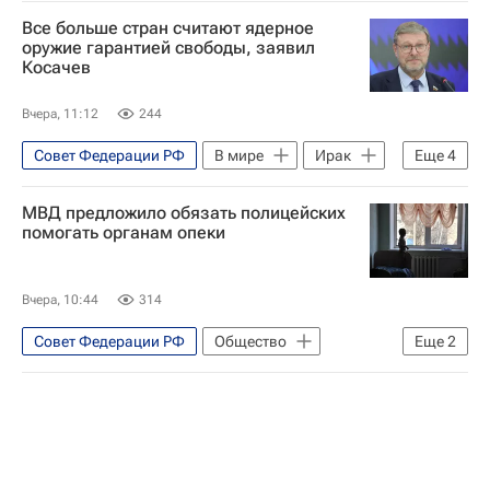
Все больше стран считают ядерное
оружие гарантией свободы, заявил
Косачев
Вчера, 11:12
244
Совет Федерации РФ
В мире
Ирак
Еще
4
Ливия
Иран
МВД предложило обязать полицейских
Константин Косачев
ООН
помогать органам опеки
Вчера, 10:44
314
Совет Федерации РФ
Общество
Еще
2
Россия
Мария Львова-Белова