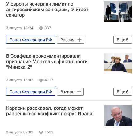
У Европы исчерпан лимит по
Украина
Россия
антироссийским санкциям, считает
сенатор
Григорий Карасин
Сергей Лавров
НАТО
3 августа, 18:24
337
Совет Федерации РФ
Россия
Еще
5
Европа
Москва
Владимир Путин
В Совфеде прокомментировали
Владимир Джабаров
В мире
признание Меркель в фиктивности
"Минска-2"
3 августа, 16:02
4717
Совет Федерации РФ
В мире
Еще
6
Россия
Донбасс
Германия
Карасин рассказал, когда может
Ангела Меркель
разрешиться конфликт вокруг Ирана
Владимир Кузнецов (Вован)
Алексей Столяров (Лексус)
3 августа, 02:02
1621