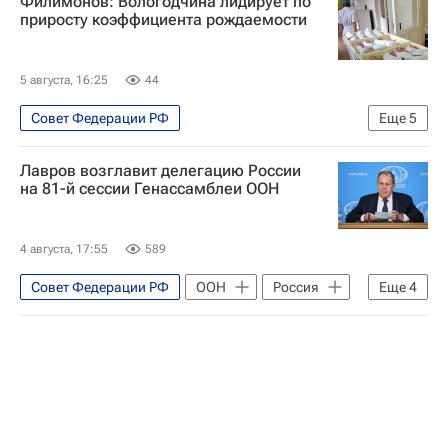
Филимонов: Вологодчина лидирует по
Владимир Зеленский
приросту коэффициента рождаемости
Военная операция США и Израиля против Ирана
5 августа, 16:25
44
Совет Федерации РФ
Еще
5
Вологодская область
Детские вопросы
Лавров возглавит делегацию России
Дети
Демография
на 81-й сессии Генассамблеи ООН
Вологодская область
4 августа, 17:55
589
Совет Федерации РФ
ООН
Россия
Еще
4
Сергей Лавров
Владимир Путин
Генеральная Ассамблея ООН
Григорий Карасин