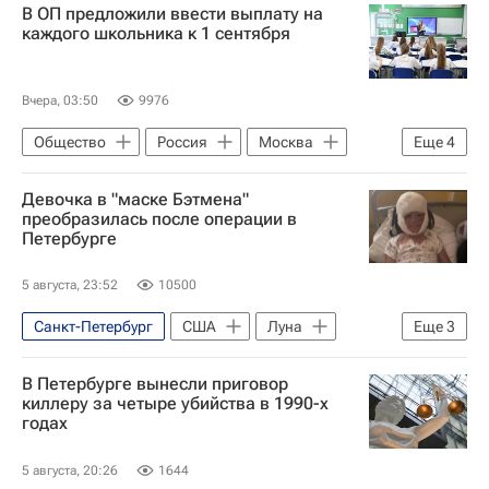
В ОП предложили ввести выплату на
каждого школьника к 1 сентября
Вчера, 03:50
9976
Общество
Россия
Москва
Еще
4
Алтайский край
Владислав Гриб
Девочка в "маске Бэтмена"
СН_Образование
преобразилась после операции в
Петербурге
Социальный навигатор
5 августа, 23:52
10500
Санкт-Петербург
США
Луна
Еще
3
Кэрол Феннер
Луна Феннер
В Петербурге вынесли приговор
Общество
киллеру за четыре убийства в 1990-х
годах
5 августа, 20:26
1644