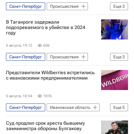
Санкт-Петербург
Происшествия
Еще
3
Ленинградская область
Ломоносов
В Таганроге задержали
Следственный комитет России (СК РФ)
подозреваемого в убийстве в 2024
году
5 августа, 19:12
606
Санкт-Петербург
Происшествия
Еще
3
Таганрог
Россия
Представители Wildberries встретились
Следственный комитет России (СК РФ)
с ивановскими предпринимателями
5 августа, 18:54
1076
Санкт-Петербург
Ивановская область
Еще
5
Москва
Станислав Воскресенский
Суд продлил срок ареста бывшему
Вайлдберриз (Wildberries)
замминистра обороны Булгакову