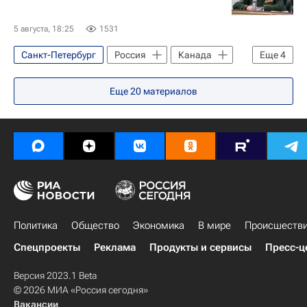
Вооруженные силы Украины
Экономика
5 августа, 18:25
1531
Санкт-Петербург
Россия
Канада
Еще
4
Дмитрий Булгаков
Геннадий Селезнев
Еще
20
материалов
Московский городской суд
Военно-медицинская академия имени Кирова
Политика
Общество
Экономика
В мире
Происшеств
Спецпроекты
Реклама
Продукты и сервисы
Пресс-ц
Версия 2023.1 Beta
© 2026 МИА «Россия сегодня»
Вакансии