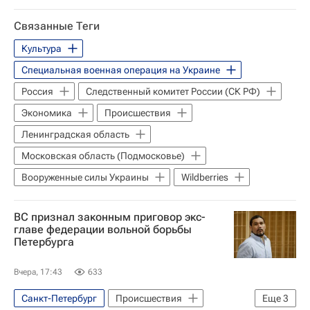
Специальная военная операция на Украине
Связанные Теги
Россия
Культура
Московская область (Подмосковье)
Специальная военная операция на Украине
Алексей Сазанов
Александр Новак
Россия
Следственный комитет России (СК РФ)
Вайлдберриз (Wildberries)
Экономика
Происшествия
Вооруженные силы Украины
Ленинградская область
Следственный комитет России (СК РФ)
Московская область (Подмосковье)
Экономика
Вооруженные силы Украины
Wildberries
ВС признал законным приговор экс-
главе федерации вольной борьбы
Петербурга
Вчера, 17:43
633
Санкт-Петербург
Происшествия
Еще
3