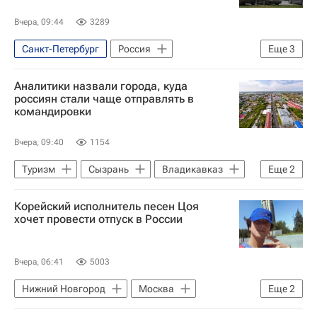
Вчера, 09:44
3289
Санкт-Петербург
Россия
Еще
3
Федеральная служба по интеллектуальной собственности (Роспатент)
Аналитики назвали города, куда
Hyundai Motor
АГР
россиян стали чаще отправлять в
командировки
Вчера, 09:40
1154
Туризм
Сызрань
Владикавказ
Еще
2
Китай
Новости - Туризм
Корейский исполнитель песен Цоя
хочет провести отпуск в России
Вчера, 06:41
5003
Нижний Новгород
Москва
Еще
2
Россия
Виктор Цой