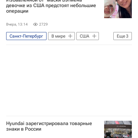
Ленинградская область
девочке из США предстоят небольшие
операции
Следственный комитет России (СК РФ)
Вчера, 13:14
2729
Санкт-Петербург
В мире
США
Еще
3
Россия
Кэрол Феннер
Луна Феннер
Hyundai зарегистрировала товарные
знаки в России