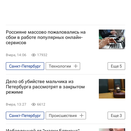
Россияне массово пожаловались на
сбои в работе популярных онлайн-
сервисов
Вчера, 14:06
17932
Санкт-Петербург
Технологии
Еще
5
Россия
Новосибирская область
Дело об убийстве мальчика из
Ozon
Ростелеком
Яндекс
Петербурга рассмотрят в закрытом
режиме
Вчера, 13:27
6612
Санкт-Петербург
Происшествия
Еще
3
Красносельский район
Избавленной от "маски Бэтмена"