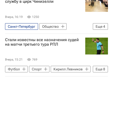
службу в цирк Чинизелли
Вайлдберриз (Wildberries)
Экономика
Следственный комитет России (СК РФ)
Вчера, 16:19
1250
Татьяна Ким (Бакальчук)
Краснодар
Санкт-Петербург
Общество
Еще
4
Ленинград
Стали известны все назначения судей
Елизавета Петровна (императрица)
на матчи третьего тура РПЛ
Екатерина II
Манеж
Вчера, 15:21
769
Футбол
Спорт
Кирилл Левников
Еще
8
Российский футбольный союз (РФС)
Спартак Москва
Краснодар
РПЛ 2026-2027 (Чемпионат России по футболу)
Москва
Самара
Калининград
Артем Чистяков (15.04.2007)