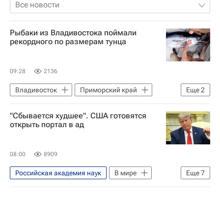
Все новости
Рыбаки из Владивостока поймали
рекордного по размерам тунца
09:28
2136
Владивосток
Приморский край
Еще
2
Общество
Залив Петра Великого
"Сбывается худшее". США готовятся
открыть портал в ад
08:00
8909
Российская академия наук
В мире
Еще
7
США
Иран
Мичиган
Дональд Трамп
Владимир Васильев
Алексей Мухин