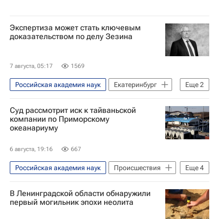
Экспертиза может стать ключевым
доказательством по делу Зезина
7 августа, 05:17
1569
Российская академия наук
Екатеринбург
Еще
2
Никита Зезин
Происшествия
Суд рассмотрит иск к тайваньской
компании по Приморскому
океанариуму
6 августа, 19:16
667
Российская академия наук
Происшествия
Еще
4
Москва
Россия
Русский (остров)
В Ленинградской области обнаружили
Приморский океанариум
первый могильник эпохи неолита