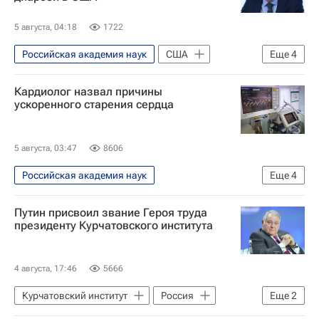
Здоровье
Медицина
5 августа, 04:18
1722
Здоровье - Общество
Рак
Российская академия наук
США
Еще
4
глиобластома
Саратов
Геннадий Онищенко
Кардиолог назвал причины
Российская академия образования
ускоренного старения сердца
В мире
Здоровье - Общество
5 августа, 03:47
8606
Российская академия наук
Еще
4
Здоровье - Общество
Россия
Путин присвоил звание Героя труда
Сергей Бойцов
Общество
президенту Курчатовского института
4 августа, 17:46
5666
Курчатовский институт
Россия
Еще
2
Владимир Путин
Общество