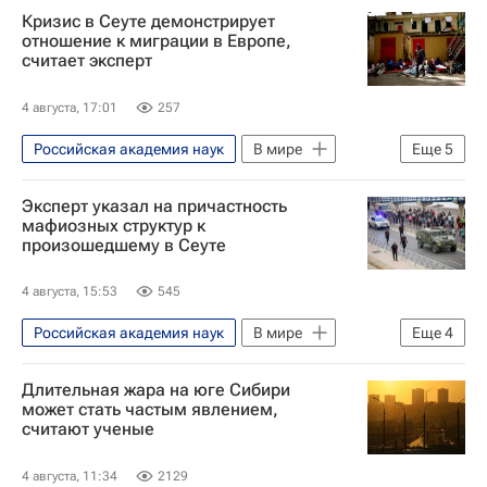
Кризис в Сеуте демонстрирует
отношение к миграции в Европе,
считает эксперт
4 августа, 17:01
257
Российская академия наук
В мире
Еще
5
Испания
Сеута
Эксперт указал на причастность
Наплыв мигрантов в Испании
мафиозных структур к
произошедшему в Сеуте
Еврокомиссия
Европа
4 августа, 15:53
545
Российская академия наук
В мире
Еще
4
Испания
Сеута
Марокко
Длительная жара на юге Сибири
Наплыв мигрантов в Испании
может стать частым явлением,
считают ученые
4 августа, 11:34
2129