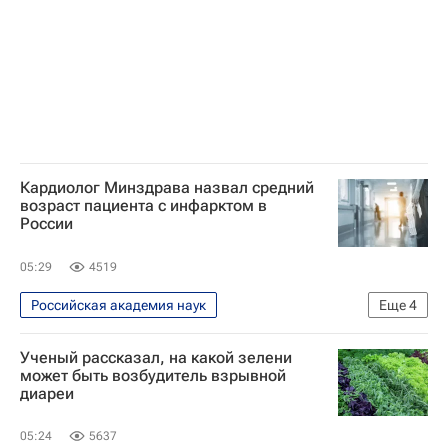
Центр политической информации
Кардиолог Минздрава назвал средний
возраст пациента с инфарктом в
России
05:29
4519
Российская академия наук
Еще
4
Здоровье - Общество
Россия
Ученый рассказал, на какой зелени
Сергей Бойцов
Общество
может быть возбудитель взрывной
диареи
05:24
5637