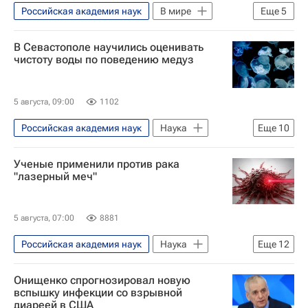
Российская академия наук
В мире
Еще
5
Мичиган
Индиана
Огайо
В Севастополе научились оценивать
Геннадий Онищенко
чистоту воды по поведению медуз
Российская академия образования
5 августа, 09:00
1102
Российская академия наук
Наука
Еще
10
Севастополь
Черное море
РНФ
Ученые применили против рака
Наука
Университетская наука
"лазерный меч"
медузы
Море
Вода
Экологическое благополучие
Экология
5 августа, 07:00
8881
Российская академия наук
Наука
Еще
12
Мешхед
Россия
Иран
Онищенко спрогнозировал новую
Саратовский национальный исследовательский государственный университет имени Н.Г. Чернышевского
вспышку инфекции со взрывной
диареей​ в США
Наука
Университетская наука