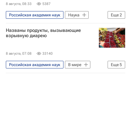
8 августа, 08:33
5387
Российская академия наук
Наука
Еще
2
Вячеслав Ильин
Курчатовский институт
Названы продукты, вызывающие
взрывную диарею
8 августа, 07:08
33140
Российская академия наук
В мире
Еще
5
США
Мексика
Мичиган
Геннадий Онищенко
Российская академия образования