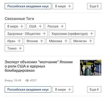
Российская академия наук
В мире
Еще
5
США
Мексика
Россия
Связанные Теги
Геннадий Онищенко
В мире
США
Россия
Российская академия образования
Здоровье - Общество
Хиросима (префектура)
Иран
Япония
Мексика
Мичиган
Токио
Эксперт объяснил "молчание" Японии
о роли США в ядерных
бомбардировках
Вчера, 18:49
4237
Российская академия наук
В мире
Еще
4
Япония
Хиросима (префектура)
Токио
Санаэ Такаити