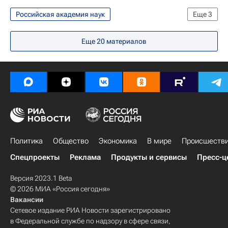
Российская академия наук
Еще
3
Западная Сибирь
Томск
Еще
20
материалов
Новосибирск
Политика
Общество
Экономика
В мире
Происшеств
Спецпроекты
Реклама
Продукты и сервисы
Пресс-ц
Версия 2023.1 Beta
© 2026 МИА «Россия сегодня»
Вакансии
Сетевое издание РИА Новости зарегистрировано
в Федеральной службе по надзору в сфере связи,