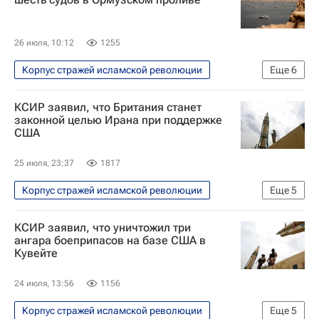
26 июля, 10:12
1255
Корпус стражей исламской революции
Еще
6
В мире
Иран
Ормузский пролив
КСИР заявил, что Британия станет
США
Дональд Трамп
законной целью Ирана при поддержке
США
Военная операция США и Израиля против Ирана
25 июля, 23:37
1817
Корпус стражей исламской революции
Еще
5
В мире
США
Иран
КСИР заявил, что уничтожил три
Военная операция США и Израиля против Ирана
ангара боеприпасов на базе США в
Кувейте
Великобритания
24 июля, 13:56
1156
Корпус стражей исламской революции
Еще
5