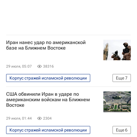
Иран нанес удар по американской
базе на Ближнем Востоке
29 июля, 05:07
38316
Корпус стражей исламской революции
Еще
7
В мире
Иран
США
США обвинили Иран в ударе по
Иордания
Вооруженные силы США
американским войскам на Ближнем
Востоке
Дональд Трамп
Военная операция США и Израиля против Ирана
29 июля, 01:44
2304
Корпус стражей исламской революции
Еще
6