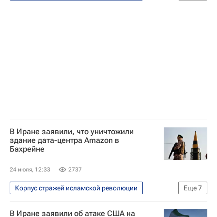
В мире
США
Кувейт
Бахрейн
Военная операция США и Израиля против Ирана
В Иране заявили, что уничтожили
здание дата-центра Amazon в
Бахрейне
24 июля, 12:33
2737
Корпус стражей исламской революции
Еще
7
В мире
Иран
США
В Иране заявили об атаке США на