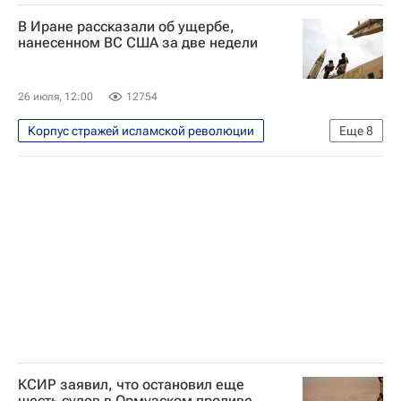
В мире
Тегеран (город)
Иран
В Иране рассказали об ущербе,
Ближний Восток
Дональд Трамп
нанесенном ВС США за две недели
Военная операция США и Израиля против Ирана
26 июля, 12:00
12754
Корпус стражей исламской революции
Еще
8
В мире
Иран
США
Ормузский пролив
Дональд Трамп
Военная операция США и Израиля против Ирана
Вооруженные силы США
Министерство обороны США
КСИР заявил, что остановил еще
шесть судов в Ормузском проливе