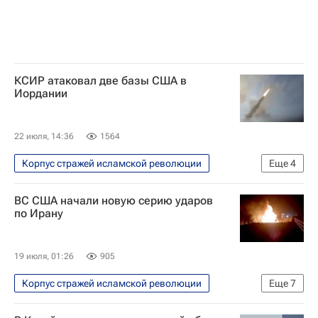
КСИР атаковал две базы США в
Иордании
22 июля, 14:36
1564
Корпус стражей исламской революции
Еще
4
В мире
США
Иран
ВС США начали новую серию ударов
Иордания
по Ирану
19 июля, 01:26
905
Корпус стражей исламской революции
Еще
7
В мире
Вооруженные силы США