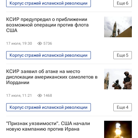
Корпус стражей исламской революции
Еще
6
В мире
Иран
Ормузский пролив
КСИР предупредил о приближении
США
Дональд Трамп
возможной операции против флота
США
Военная операция США и Израиля против Ирана
17 июля, 19:30
5736
Корпус стражей исламской революции
Еще
5
В мире
США
Иран
КСИР заявил об атаке на место
Ближний Восток
дислокации американских самолетов в
Иордании
Военная операция США и Израиля против Ирана
17 июля, 11:21
1468
Корпус стражей исламской революции
Еще
4
В мире
Иордания
Иран
"Признак уязвимости". США начали
Военная операция США и Израиля против Ирана
новую кампанию против Ирана