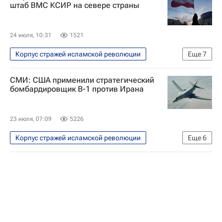
Бахрейн
Дональд Трамп
штаб ВМС КСИР на севере страны
Amazon
Военная операция США и Израиля против Ирана
24 июля, 10:31
1521
Корпус стражей исламской революции
Еще
7
В мире
США
Иран
СМИ: США применили стратегический
Тегеран (город)
Али Багери
бомбардировщик B-1 против Ирана
Дональд Трамп
Военная операция США и Израиля против Ирана
23 июля, 07:09
5226
Корпус стражей исламской революции
Еще
6
В мире
США
Иран
Великобритания
Дональд Трамп
Военная операция США и Израиля против Ирана