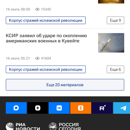
16 июля, 08:00
15345
Корпус стражей исламской революции
Еще
9
В мире
Иран
США
КСИР заявил об ударе по скоплению
Ормузский пролив
Дональд Трамп
американских военных в Кувейте
Аббас Аракчи
Ансар Алла
Министерство обороны США
16 июля, 05:21
41604
Военная операция США и Израиля против Ирана
Корпус стражей исламской революции
Еще
6
В мире
Кувейт
США
Еще
20
материалов
Военная операция США и Израиля против Ирана
Тегеран (город)
Дональд Трамп