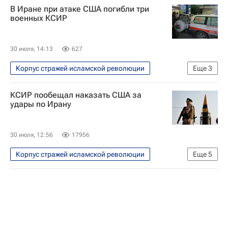
В Иране при атаке США погибли три
военных КСИР
30 июля, 14:13
627
Корпус стражей исламской революции
Еще
3
В мире
США
Иран
КСИР пообещал наказать США за
удары по Ирану
30 июля, 12:56
17956
Корпус стражей исламской революции
Еще
5
В мире
Иран
США
Военная операция США и Израиля против Ирана
Вооруженные силы США