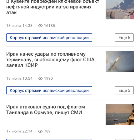
В Кувейте поврежден ключевой объект
Военная операция США и Израиля против Ирана
нефтяной индустрии из-за иранских
атак
Дональд Трамп
Иран
США
Ормузский пролив
18 июля, 14:33
16185
Корпус стражей исламской революции
Еще
6
В мире
Кувейт
Иран
США
Иран нанес удары по топливному
Военная операция США и Израиля против Ирана
терминалу, снабжающему флот США,
заявил КСИР
Дональд Трамп
18 июля, 10:54
1990
Корпус стражей исламской революции
Еще
5
В мире
США
Иран
Кувейт
Иран атаковал судно под флагом
Военная операция США и Израиля против Ирана
Таиланда в Ормузе, пишут СМИ
17 июля, 22:14
789