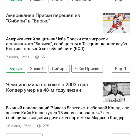
Азия
Роман Старченко
Американец Приски перешел из
ХК Спартак (Москва)
КХЛ 2025-2026
"Сибири" в "Барыс"
Американский защитник Чейз Приски стал игроком
астанинского "Барыса", сообщается в Telegram-канале клуба
Континентальной хоккейной лиги (КХЛ).
7 июля, 12:31
65
Барыс
Хоккей
Сибирь
Чейз Приски
Еще
1
КХЛ 2025-2026
Чемпион мира по хоккею 2003 года
Колдер умер на 48-м году жизни
Бывший нападающий "Чикаго Блэкхокс" и сборной Канады по
хоккею Кайл Колдер умер 15 июня в возрасте 47 лет,
сообщила в соцсетях дочь экс-спортсмена Мэдисон Колдер.
16 июня, 17:56
275