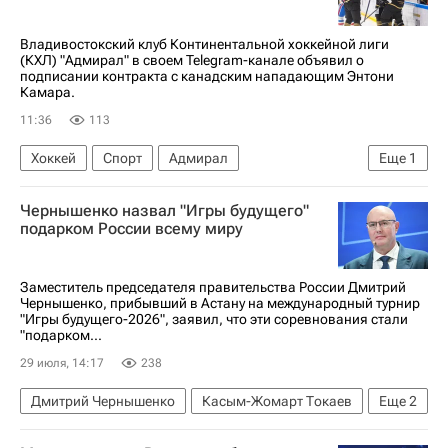
Владивостокский клуб Континентальной хоккейной лиги
(КХЛ) "Адмирал" в своем Telegram-канале объявил о
подписании контракта с канадским нападающим Энтони
Камара.
11:36
113
Хоккей
Спорт
Адмирал
Еще
1
КХЛ 2025-2026
Чернышенко назвал "Игры будущего"
подарком России всему миру
Заместитель председателя правительства России Дмитрий
Чернышенко, прибывший в Астану на международный турнир
"Игры будущего-2026", заявил, что эти соревнования стали
"подарком...
29 июля, 14:17
238
Дмитрий Чернышенко
Касым-Жомарт Токаев
Еще
2
Садыр Жапаров
Спорт