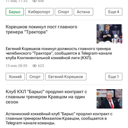
17 мая, 17:33
806
Барыс
Киберспорт
Спорт
Астана
Еще
4
Казахстан
КХЛ 2025-2026
Корешков покинул пост главного
Саудовская Аравия
киберспорт
тренера "Трактора"
Евгений Корешков покинул должность главного тренера
челябинского "Трактора", сообщается в Telegram-канале
клуба Континентальной хоккейной лиги (КХЛ).
13 мая, 08:05
623
Хоккей
Спорт
Евгений Корешков
Еще
1
Трактор
Клуб КХЛ "Барыс" продлил контракт с
главным тренером Кравцом на один
сезон
Астанинский хоккейный клуб "Барыс" продлил контракт с
главным тренером Михаилом Кравцом, сообщается в
Telegram-канале команды.