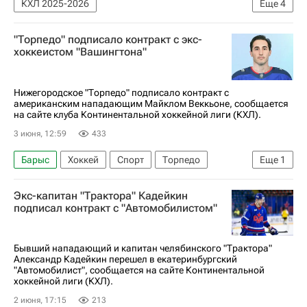
КХЛ 2025-2026
Еще
4
Национальная хоккейная лига (НХЛ)
"Торпедо" подписало контракт с экс-
Чикаго Блэкхокс
Канада
Спорт
хоккеистом "Вашингтона"
Нижегородское "Торпедо" подписало контракт с
американским нападающим Майклом Веккьоне, сообщается
на сайте клуба Континентальной хоккейной лиги (КХЛ).
3 июня, 12:59
433
Барыс
Хоккей
Спорт
Торпедо
Еще
1
КХЛ 2025-2026
Экс-капитан "Трактора" Кадейкин
подписал контракт с "Автомобилистом"
Бывший нападающий и капитан челябинского "Трактора"
Александр Кадейкин перешел в екатеринбургский
"Автомобилист", сообщается на сайте Континентальной
хоккейной лиги (КХЛ).
2 июня, 17:15
213