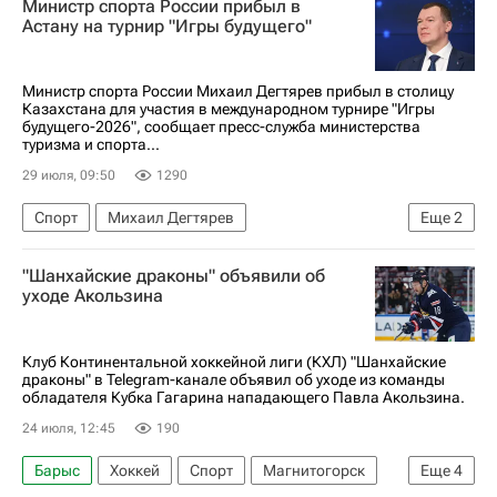
Министр спорта России прибыл в
Астану на турнир "Игры будущего"
Министр спорта России Михаил Дегтярев прибыл в столицу
Казахстана для участия в международном турнире "Игры
будущего-2026", сообщает пресс-служба министерства
туризма и спорта...
29 июля, 09:50
1290
Спорт
Михаил Дегтярев
Еще
2
Касым-Жомарт Токаев
Садыр Жапаров
"Шанхайские драконы" объявили об
уходе Акользина
Клуб Континентальной хоккейной лиги (КХЛ) "Шанхайские
драконы" в Telegram-канале объявил об уходе из команды
обладателя Кубка Гагарина нападающего Павла Акользина.
24 июля, 12:45
190
Барыс
Хоккей
Спорт
Магнитогорск
Еще
4