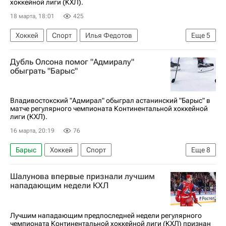
хоккейной лиги (КХЛ).
18 марта, 18:01
425
Хоккей
Спорт
Илья Федотов
Еще
5
Илья Талалуев
Михаил Абрамов
Сибирь
Дубль Олсона помог "Адмиралу"
СКА (Санкт-Петербург)
КХЛ 2025-2026
обыграть "Барыс"
Владивостокский "Адмирал" обыграл астанинский "Барыс" в
матче регулярного чемпионата Континентальной хоккейной
лиги (КХЛ).
16 марта, 20:19
76
Барыс
Хоккей
Спорт
Еще
8
Дмитрий Тимашов
Шалунова впервые признали лучшим
Анонсы и трансляции матчей
нападающим недели КХЛ
Никита Ефремов
Никита Сошников
ХК Динамо (Москва)
КХЛ 2025-2026
Лучшим нападающим предпоследней недели регулярного
чемпионата Континентальной хоккейной лиги (КХЛ) признан