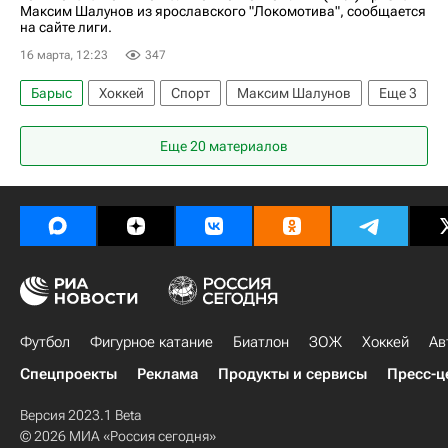
Тайс Томпсон
Адмирал
Максим Шалунов из ярославского "Локомотива", сообщается
на сайте лиги.
16 марта, 12:23
347
Барыс
Хоккей
Спорт
Максим Шалунов
Еще
3
Локомотив (Ярославль)
ХК Динамо (Москва)
Еще 20 материалов
КХЛ 2025-2026
Футбол
Фигурное катание
Биатлон
ЗОЖ
Хоккей
Ав
Спецпроекты
Реклама
Продукты и сервисы
Пресс-ц
Версия 2023.1 Beta
© 2026 МИА «Россия сегодня»