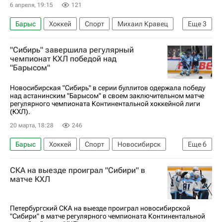
6 апреля, 19:15
121
Барыс
Хоккей
Спорт
Михаил Кравец
Еще
3
Шанхайские драконы
Авангард
"Сибирь" завершила регулярный
КХЛ 2025-2026
чемпионат КХЛ победой над
"Барысом"
Новосибирская "Сибирь" в серии буллитов одержала победу
над астанинским "Барысом" в своем заключительном матче
регулярного чемпионата Континентальной хоккейной лиги
(КХЛ).
20 марта, 18:28
246
Барыс
Хоккей
Спорт
Новосибирск
Еще
6
Анонсы и трансляции матчей
Семен Кошелев
СКА на выезде проиграл "Сибири" в
Сибирь
Михаил Абрамов
матче КХЛ
Металлург (Магнитогорск)
КХЛ 2025-2026
Петербургский СКА на выезде проиграл новосибирской
"Сибири" в матче регулярного чемпионата Континентальной