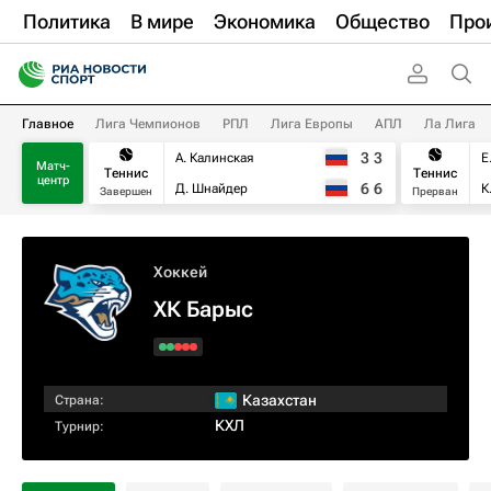
Политика
В мире
Экономика
Общество
Про
Главное
Лига Чемпионов
РПЛ
Лига Европы
АПЛ
Ла Лига
3
3
А. Калинская
Е
Матч-
Теннис
Теннис
центр
6
6
Д. Шнайдер
К
Завершен
Прерван
Хоккей
ХК Барыс
Казахстан
Страна:
КХЛ
Турнир: