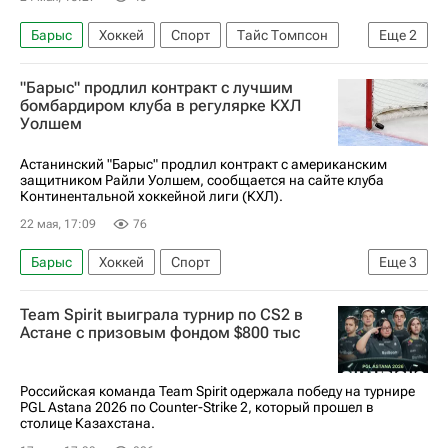
Барыс
Хоккей
Спорт
Тайс Томпсон
Еще
2
Леонид Метальников
КХЛ 2025-2026
"Барыс" продлил контракт с лучшим
бомбардиром клуба в регулярке КХЛ
Уолшем
Астанинский "Барыс" продлил контракт с американским
защитником Райли Уолшем, сообщается на сайте клуба
Континентальной хоккейной лиги (КХЛ).
22 мая, 17:09
76
Барыс
Хоккей
Спорт
Еще
3
Нью-Джерси Девилз
КХЛ 2025-2026
Team Spirit выиграла турнир по CS2 в
Национальная хоккейная лига (НХЛ)
Астане с призовым фондом $800 тыс
Российская команда Team Spirit одержала победу на турнире
PGL Astana 2026 по Counter-Strike 2, который прошел в
столице Казахстана.