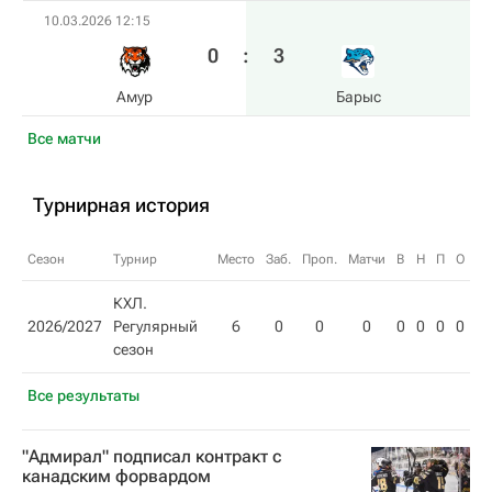
10.03.2026 12:15
0
:
3
Амур
Барыс
Все матчи
Турнирная история
Сезон
Турнир
Место
Заб.
Проп.
Матчи
В
Н
П
О
КХЛ.
2026/2027
Регулярный
6
0
0
0
0
0
0
0
сезон
Все результаты
"Адмирал" подписал контракт с
канадским форвардом