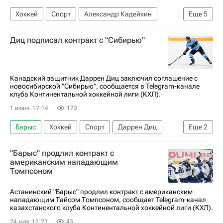
Хоккей
Спорт
Александр Кадейкин
Еще
5
Трактор
Автомобилист
Атлант
Диц подписал контракт с "Сибирью"
Александр Самонов
КХЛ 2025-2026
Канадский защитник Даррен Диц заключил соглашение с
новосибирской "Сибирью", сообщается в Telegram-канале
клуба Континентальной хоккейной лиги (КХЛ).
1 июня, 17:14
173
Барыс
Хоккей
Спорт
Даррен Диц
Еще
2
Сибирь
КХЛ 2025-2026
"Барыс" продлил контракт с
американским нападающим
Томпсоном
Астанинский "Барыс" продлил контракт с американским
нападающим Тайсом Томпсоном, сообщает Telegram-канал
казахстанского клуба Континентальной хоккейной лиги (КХЛ).
24 мая, 15:27
43