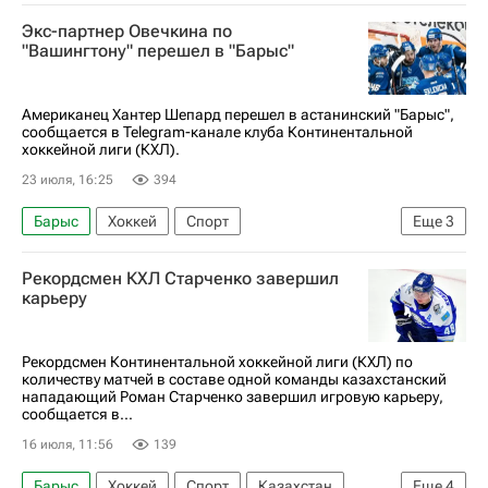
Павел Акользин
Шанхайские драконы
Экс-партнер Овечкина по
ХК Спартак (Москва)
КХЛ 2025-2026
"Вашингтону" перешел в "Барыс"
Американец Хантер Шепард перешел в астанинский "Барыс",
сообщается в Telegram-канале клуба Континентальной
хоккейной лиги (КХЛ).
23 июля, 16:25
394
Барыс
Хоккей
Спорт
Еще
3
Вашингтон Кэпиталз
КХЛ 2025-2026
Рекордсмен КХЛ Старченко завершил
Национальная хоккейная лига (НХЛ)
карьеру
Рекордсмен Континентальной хоккейной лиги (КХЛ) по
количеству матчей в составе одной команды казахстанский
нападающий Роман Старченко завершил игровую карьеру,
сообщается в...
16 июля, 11:56
139
Барыс
Хоккей
Спорт
Казахстан
Еще
4