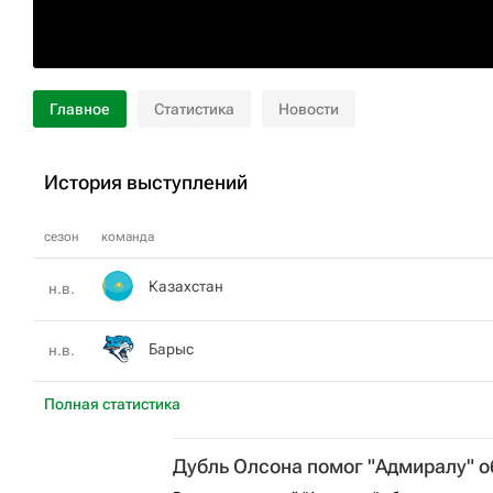
Главное
Статистика
Новости
История выступлений
сезон
команда
Казахстан
н.в.
Барыс
н.в.
Полная статистика
Дубль Олсона помог "Адмиралу" о