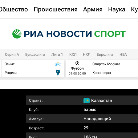
Общество
Происшествия
Армия
Наука
Ку
Серия А
Бундеслига
Лига 1
КХЛ
НХЛ
Евролига
НБА
Зенит
Спартак Москва
Футбол
Родина
Краснодар
09.08 20:00
Казахстан
Страна:
Барыс
Клуб:
Нападающий
Амплуа:
29
Возраст:
186 см
Рост: