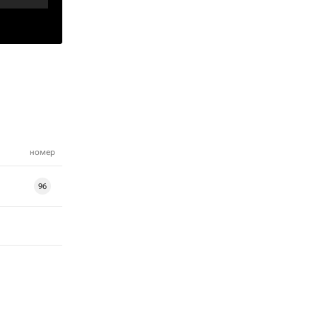
номер
96