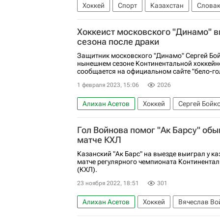
Хоккей
Спорт
Казахстан
Слова
Матуш Сукел
Мартин Поспишил
Меж
Хоккеист московского "Динамо" в
сезона после драки
Защитник московского "Динамо" Сергей Бой
нынешнем сезоне Континентальной хоккейно
сообщается на официальном сайте "бело-го
1 февраля 2023, 15:06
2026
Алихан Асетов
Хоккей
Сергей Бойк
КХЛ 2025-2026
Регулярный чемпионат
Гол Войнова помог "Ак Барсу" обы
матче КХЛ
Казанский "Ак Барс" на выезде выиграл у ка
матче регулярного чемпионата Континентал
(КХЛ).
23 ноября 2022, 18:51
301
Алихан Асетов
Хоккей
Вячеслав Во
Регулярный чемпионат КХЛ
КХЛ 2025-