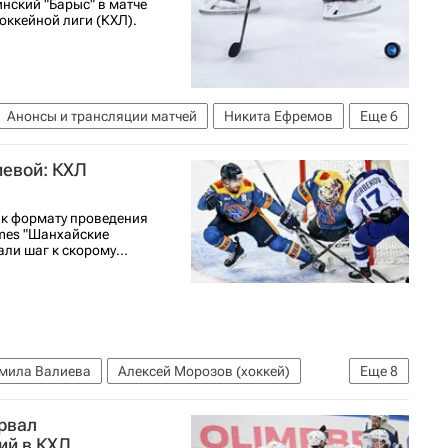
нский "Барыс" в матче
оккейной лиги (КХЛ).
Анонсы и трансляции матчей
Никита Ефремов
Еще
6
КХЛ 2025-2026
Барыс
Тайс Томпсон
иевой: КХЛ
 к формату проведения
mes "Шанхайские
ли шаг к скорому...
мила Валиева
Алексей Морозов (хоккей)
Еще
8
Шанхайские драконы
Сибирь
Барыс
ервал
я лига (НХЛ)
НБА
ий в КХЛ