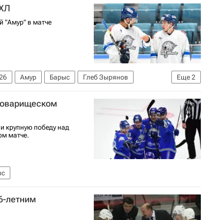
КХЛ
 "Амур" в матче
26
Амур
Барыс
Глеб Зырянов
Еще
2
 товарищеском
и крупную победу над
ом матче.
ыс
16-летним