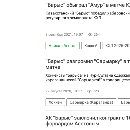
"Барыс" обыграл "Амур" в матче 
Казахстанский "Барыс" победил хабаровский
регулярного чемпионата КХЛ.
8 сентября 2021, 19:07
264
Алихан Асетов
Хоккей
КХЛ 2025-20
Аркадий Шестаков
Кертис Волк
"Барыс" разгромил "Сарыарку" в
матче
Хоккеисты "Барыса" из Нур-Султана одержал
карагандинской "Сарыаркой" в товарищеск
27 августа 2020, 18:17
723
Хоккей
Сарыарка (Караганда)
Бар
ХК "Барыс" заключил контракт с 
форвардом Асетовым