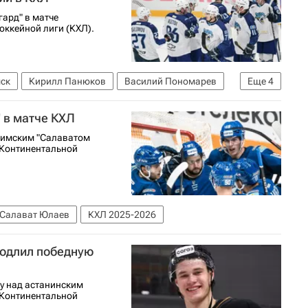
ард" в матче
оккейной лиги (КХЛ).
ск
Кирилл Панюков
Василий Пономарев
Еще
4
025-2026
 в матче КХЛ
уфимским "Салаватом
 Континентальной
Салават Юлаев
КХЛ 2025-2026
родлил победную
у над астанинским
 Континентальной