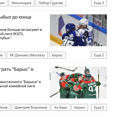
кия
Финляндия
Либор Гудачек
Еще
3
дународная федерация хоккея (IIHF)
ыбыл до конца
ков больше не сыграет в
й лиги (КХЛ),
лубых".
ов
ХК Динамо (Москва)
Барыс
Еще
2
 КХЛ
грать "Барыс" в
захстанского "Барыса" в
ьной хоккейной лиги
йнов
Дмитрий Воронков
Ак Барс
Барыс
Еще
2
2026