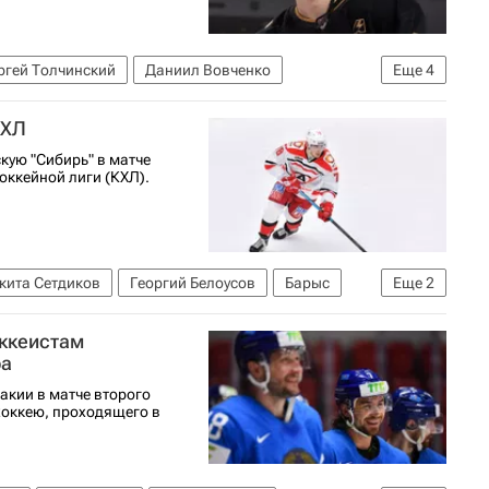
ргей Толчинский
Даниил Вовченко
Еще
4
ада
КХЛ 2025-2026
КХЛ
кую "Сибирь" в матче
оккейной лиги (КХЛ).
кита Сетдиков
Георгий Белоусов
Барыс
Еще
2
оккеистам
ра
акии в матче второго
хоккею, проходящего в