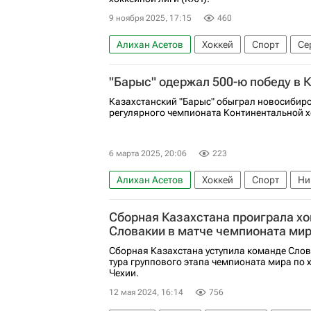
9 ноября 2025, 17:15
460
Алихан Асетов
Хоккей
Спорт
Се
Металлург (Магнитогорск)
Барыс
Л
"Барыс" одержал 500-ю победу в 
Казахстанский "Барыс" обыграл новосибирс
регулярного чемпионата Континентальной х
6 марта 2025, 20:06
223
Алихан Асетов
Хоккей
Спорт
Ни
Сибирь
КХЛ 2025-2026
Сборная Казахстана проиграла х
Словакии в матче чемпионата ми
Сборная Казахстана уступила команде Слов
тура группового этапа чемпионата мира по 
Чехии.
12 мая 2024, 16:14
756