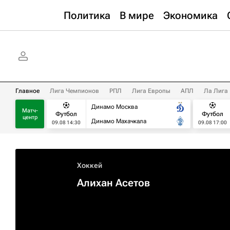
Политика
В мире
Экономика
Главное
Лига Чемпионов
РПЛ
Лига Европы
АПЛ
Ла Лига
Динамо Москва
Матч-
Футбол
Футбол
центр
Динамо Махачкала
09.08 14:30
09.08 17:00
Хоккей
Алихан Асетов