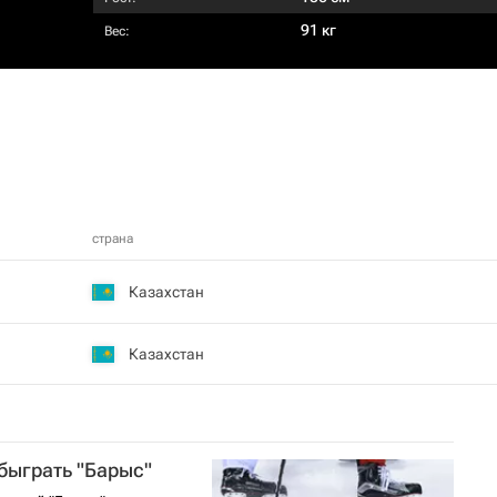
91 кг
Вес:
страна
Казахстан
Казахстан
быграть "Барыс"