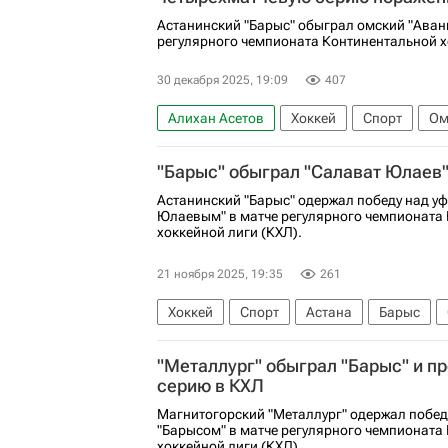
Астанинский "Барыс" обыграл омский "Аванг
регулярного чемпионата Континентальной х
30 декабря 2025, 19:09
407
Алихан Асетов
Хоккей
Спорт
Ом
Барыс
Авангард
Торпедо
КХЛ 2
"Барыс" обыграл "Салават Юлаев"
Астанинский "Барыс" одержал победу над 
Юлаевым" в матче регулярного чемпионата
хоккейной лиги (КХЛ).
21 ноября 2025, 19:35
261
Хоккей
Спорт
Астана
Барыс
"Металлург" обыграл "Барыс" и п
серию в КХЛ
Магнитогорский "Металлург" одержал побед
"Барысом" в матче регулярного чемпионата
хоккейной лиги (КХЛ).