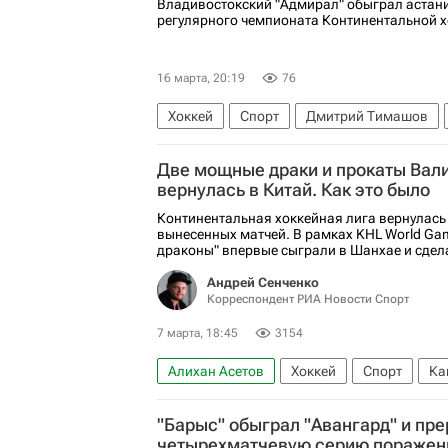
Владивостокский "Адмирал" обыграл астани
регулярного чемпионата Континентальной х
16 марта, 20:19
76
Хоккей
Спорт
Дмитрий Тимашов
Никита Сошников
ХК Динамо (Москва)
Две мощные драки и прокаты Вал
Адмирал
вернулась в Китай. Как это было
Континентальная хоккейная лига вернулась
вынесенных матчей. В рамках KHL World Ga
драконы" впервые сыграли в Шанхае и сдела
Андрей Сенченко
Корреспондент РИА Новости Спорт
7 марта, 18:45
3154
Алихан Асетов
Хоккей
Спорт
Ка
Александр Овечкин
Энди Андреофф
"Барыс" обыграл "Авангард" и пр
КХЛ 2025-2026
Национальная хоккейна
четырехматчевую серию поражен