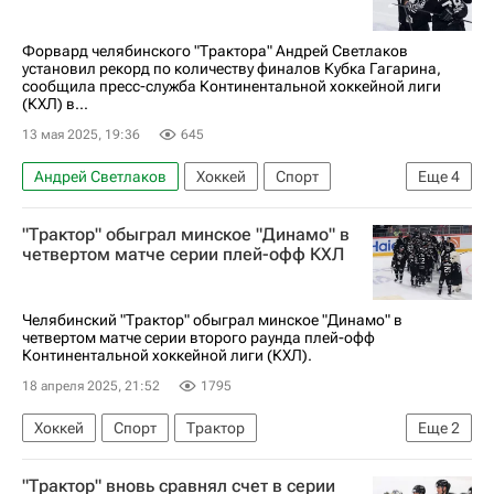
Форвард челябинского "Трактора" Андрей Светлаков
установил рекорд по количеству финалов Кубка Гагарина,
сообщила пресс-служба Континентальной хоккейной лиги
(КХЛ) в...
13 мая 2025, 19:36
645
Андрей Светлаков
Хоккей
Спорт
Еще
4
Трактор
Локомотив (Ярославль)
"Трактор" обыграл минское "Динамо" в
КХЛ 2025-2026
Кубок Гагарина
четвертом матче серии плей-офф КХЛ
Челябинский "Трактор" обыграл минское "Динамо" в
четвертом матче серии второго раунда плей-офф
Континентальной хоккейной лиги (КХЛ).
18 апреля 2025, 21:52
1795
Хоккей
Спорт
Трактор
Еще
2
Динамо (Минск)
КХЛ 2025-2026
"Трактор" вновь сравнял счет в серии