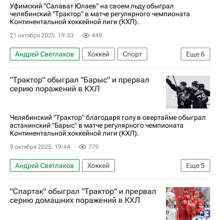
Уфимский "Салават Юлаев" на своем льду обыграл
челябинский "Трактор" в матче регулярного чемпионата
Континентальной хоккейной лиги (КХЛ).
21 октября 2025, 19:33
449
Андрей Светлаков
Хоккей
Спорт
Еще
6
Владислав Ефремов
Михаил Григоренко
"Трактор" обыграл "Барыс" и прервал
Трактор
Салават Юлаев
Сибирь
серию поражений в КХЛ
КХЛ 2025-2026
Челябинский "Трактор" благодаря голу в овертайме обыграл
астанинский "Барыс" в матче регулярного чемпионата
Континентальной хоккейной лиги (КХЛ).
9 октября 2025, 19:44
779
Андрей Светлаков
Хоккей
Еще
5
Александр Кадейкин
Михаил Григоренко
"Спартак" обыграл "Трактор" и прервал
Барыс
Трактор
КХЛ 2025-2026
серию домашних поражений в КХЛ