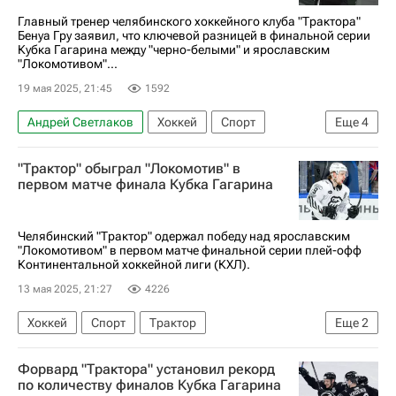
Главный тренер челябинского хоккейного клуба "Трактора"
Бенуа Гру заявил, что ключевой разницей в финальной серии
Кубка Гагарина между "черно-белыми" и ярославским
"Локомотивом"...
19 мая 2025, 21:45
1592
Андрей Светлаков
Хоккей
Спорт
Еще
4
Максим Шабанов
Трактор
"Трактор" обыграл "Локомотив" в
Локомотив (Ярославль)
Кубок Гагарина
первом матче финала Кубка Гагарина
Челябинский "Трактор" одержал победу над ярославским
"Локомотивом" в первом матче финальной серии плей-офф
Континентальной хоккейной лиги (КХЛ).
13 мая 2025, 21:27
4226
Хоккей
Спорт
Трактор
Еще
2
Локомотив (Ярославль)
КХЛ 2025-2026
Форвард "Трактора" установил рекорд
по количеству финалов Кубка Гагарина