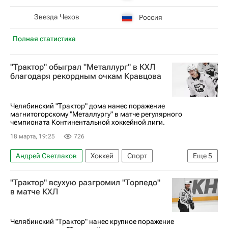
Звезда Чехов
Россия
Полная статистика
"Трактор" обыграл "Металлург" в КХЛ
благодаря рекордным очкам Кравцова
Челябинский "Трактор" дома нанес поражение
магнитогорскому "Металлургу" в матче регулярного
чемпионата Континентальной хоккейной лиги.
18 марта, 19:25
726
Андрей Светлаков
Хоккей
Спорт
Еще
5
Владимир Ткачев (1993)
Василий Глотов
"Трактор" всухую разгромил "Торпедо"
Металлург (Магнитогорск)
Трактор
в матче КХЛ
КХЛ 2025-2026
Челябинский "Трактор" нанес крупное поражение