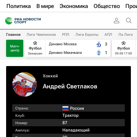
Политика
В мире
Экономика
Общество
Про
Главное
Лига Чемпионов
РПЛ
Лига Европы
АПЛ
Ла Лига
3
Динамо Москва
Матч-
Футбол
Футбол
центр
1
Динамо Махачкала
Завершен
09.08 17:00
Хоккей
Андрей Светлаков
Россия
Страна:
Трактор
Клуб:
87
Номер:
Нападающий
Амплуа: