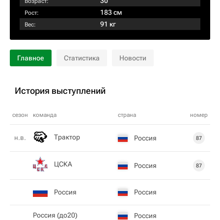
30
Возраст:
183 см
Рост:
91 кг
Вес:
Главное
Статистика
Новости
История выступлений
сезон
команда
страна
номер
Трактор
н.в.
Россия
87
ЦСКА
Россия
87
Россия
Россия
Россия (до20)
Россия