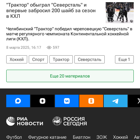
"Трактор" обыграл "Северсталь" и
Трактор
Лада
впервые забросил 200 шайб за сезон
в КХЛ
Челябинский "Трактор" победил череповецкую "Северсталь" в
матче регулярного чемпионата Континентальной хоккейной
лиги (КХЛ).
8 марта 2025, 16:17
597
Хоккей
Спорт
Трактор
Северсталь
Еще
1
КХЛ 2025-2026
Еще 20 материалов
Футбол
Фигурное катание
Биатлон
ЗОЖ
Хоккей
Ав