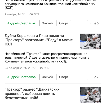
регулярного чемпионата Континентальной хоккейной лиги
(КХЛ).
4 января, 16:35
369
Андрей Светлаков
Хоккей
Спорт
Еще
6
Челябинск
Михаил Григоренко
Дубли Коршкова и Ливо помогли
Александр Кадейкин
Трактор
"Трактору" разгромить "Ладу" в матче
КХЛ
КХЛ 2025-2026
Динамо (Минск)
Челябинский "Трактор" нанес разгромное поражение
тольяттинской "Ладе" в матче регулярного чемпионата
Континентальной хоккейной лиги (КХЛ).
25 декабря 2025, 20:27
649
Андрей Светлаков
Хоккей
Спорт
Еще
7
Тольятти
Егор Коршков
Виталий Кравцов
"Трактор" разнес "Шанхайских
Трактор
Лада
Ак Барс
КХЛ 2025-2026
драконов", забросив девять
безответных шайб