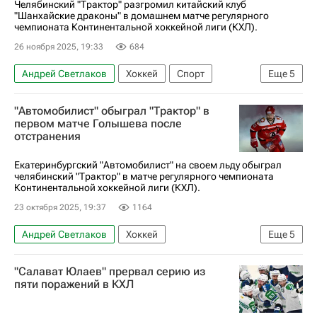
Челябинский "Трактор" разгромил китайский клуб
"Шанхайские драконы" в домашнем матче регулярного
чемпионата Континентальной хоккейной лиги (КХЛ).
26 ноября 2025, 19:33
684
Андрей Светлаков
Хоккей
Спорт
Еще
5
Александр Кадейкин
Григорий Дронов
"Автомобилист" обыграл "Трактор" в
Трактор
Шанхайские драконы
первом матче Голышева после
отстранения
КХЛ 2025-2026
Екатеринбургский "Автомобилист" на своем льду обыграл
челябинский "Трактор" в матче регулярного чемпионата
Континентальной хоккейной лиги (КХЛ).
23 октября 2025, 19:37
1164
Андрей Светлаков
Хоккей
Еще
5
Анатолий Голышев
Михаил Григоренко
"Салават Юлаев" прервал серию из
Автомобилист
Трактор
КХЛ 2025-2026
пяти поражений в КХЛ