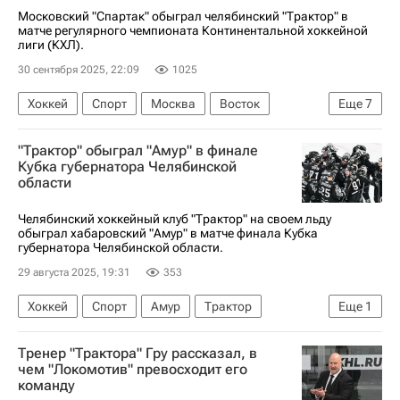
Московский "Спартак" обыграл челябинский "Трактор" в
матче регулярного чемпионата Континентальной хоккейной
лиги (КХЛ).
30 сентября 2025, 22:09
1025
Хоккей
Спорт
Москва
Восток
Еще
7
Никита Коростелев
Павел Порядин
"Трактор" обыграл "Амур" в финале
Герман Рубцов
ХК Спартак (Москва)
Кубка губернатора Челябинской
области
Трактор
СКА (Санкт-Петербург)
КХЛ 2025-2026
Челябинский хоккейный клуб "Трактор" на своем льду
обыграл хабаровский "Амур" в матче финала Кубка
губернатора Челябинской области.
29 августа 2025, 19:31
353
Хоккей
Спорт
Амур
Трактор
Еще
1
КХЛ 2025-2026
Тренер "Трактора" Гру рассказал, в
чем "Локомотив" превосходит его
команду