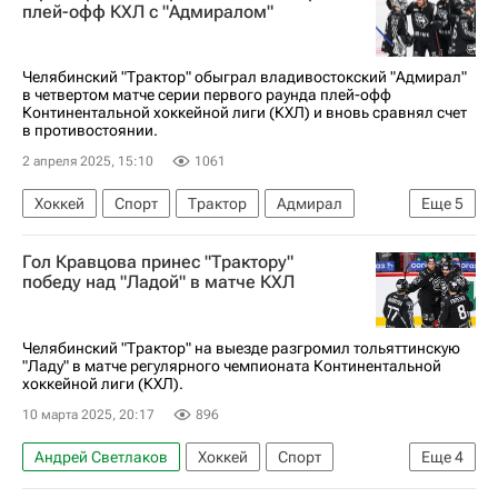
плей-офф КХЛ с "Адмиралом"
Челябинский "Трактор" обыграл владивостокский "Адмирал"
в четвертом матче серии первого раунда плей-офф
Континентальной хоккейной лиги (КХЛ) и вновь сравнял счет
в противостоянии.
2 апреля 2025, 15:10
1061
Хоккей
Спорт
Трактор
Адмирал
Еще
5
КХЛ 2025-2026
Кубок Гагарина
Гол Кравцова принес "Трактору"
Максим Шабанов
Григорий Дронов
победу над "Ладой" в матче КХЛ
Артем Блажиевский
Челябинский "Трактор" на выезде разгромил тольяттинскую
"Ладу" в матче регулярного чемпионата Континентальной
хоккейной лиги (КХЛ).
10 марта 2025, 20:17
896
Андрей Светлаков
Хоккей
Спорт
Еще
4
Виталий Кравцов
Никита Коростелев