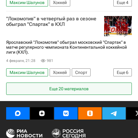
Максим Шалунов
Хоккей
Еще
4
Санкт-Петербург
Шанхайские драконы
"Локомотив" в четвертый раз в сезоне
Металлург (Магнитогорск)
КХЛ 2025-2026
обыграл "Спартак" в КХЛ
Ярославский "Локомотив" обыграл московский "Спартак" в
матче регулярного чемпионата Континентальной хоккейной
лиги (КХЛ).
4 февраля, 21:28
981
Максим Шалунов
Хоккей
Спорт
Еще
6
Ярославль
Санкт-Петербург
Еще 20 материалов
Максим Березкин
Артур Каюмов
Шанхайские драконы
КХЛ 2025-2026