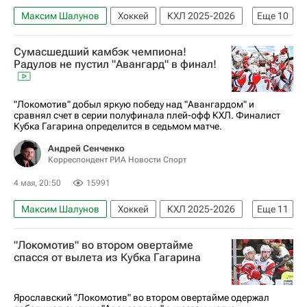
Максим Шалунов
Хоккей
КХЛ 2025-2026
Еще
10
Кубок Гагарина
Авангард
Сумасшедший камбэк чемпиона!
Локомотив (Ярославль)
Александр Радулов
Радулов не пустил "Авангард" в финал!
Ги Буше
Боб Хартли
Никита Серебряков
Даниил Исаев
Материалы РИА Спорт
"Локомотив" добыл яркую победу над "Авангардом" и
сравнял счет в серии полуфинала плей-офф КХЛ. Финалист
Авторы РИА Новости Спорт
Кубка Гагарина определится в седьмом матче.
Андрей Сенченко
Корреспондент РИА Новости Спорт
4 мая, 20:50
15991
Максим Шалунов
Хоккей
КХЛ 2025-2026
Еще
11
Кубок Гагарина
Авангард
"Локомотив" во втором овертайме
Локомотив (Ярославль)
Ак Барс
спасся от вылета из Кубка Гагарина
Александр Радулов
Семен Чистяков
Даниил Исаев
Никита Серебряков
Ярославский "Локомотив" во втором овертайме одержал