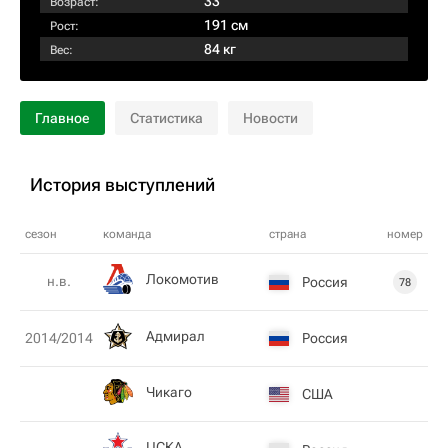
33
Возраст:
191 см
Рост:
84 кг
Вес:
Главное
Статистика
Новости
История выступлений
сезон
команда
страна
номер
Локомотив
н.в.
Россия
78
Адмирал
Россия
2014/2014
Чикаго
США
ЦСКА