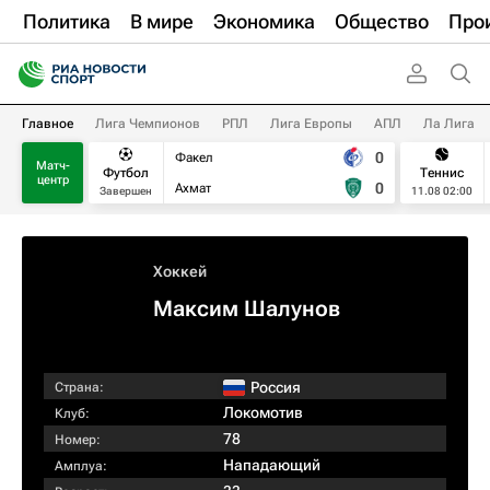
Политика
В мире
Экономика
Общество
Про
Главное
Лига Чемпионов
РПЛ
Лига Европы
АПЛ
Ла Лига
0
Факел
Матч-
Футбол
Теннис
центр
0
Ахмат
Завершен
11.08 02:00
Хоккей
Максим Шалунов
Россия
Страна:
Локомотив
Клуб:
78
Номер:
Нападающий
Амплуа: