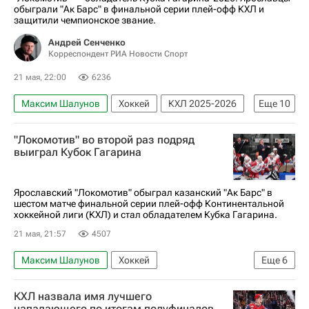
обыграли "Ак Барс" в финальной серии плей-офф КХЛ и
защитили чемпионское звание.
Андрей Сенченко
Корреспондент РИА Новости Спорт
21 мая, 22:00
6236
Максим Шалунов
Хоккей
КХЛ 2025-2026
Еще
10
Кубок Гагарина
Локомотив (Ярославль)
"Локомотив" во второй раз подряд
Ак Барс
Александр Радулов
выиграл Кубок Гагарина
Даниил Исаев
Тимур Билялов
Анвар Гатиятулин
Боб Хартли
Ярославский "Локомотив" обыграл казанский "Ак Барс" в
шестом матче финальной серии плей-офф Континентальной
Материалы РИА Спорт
хоккейной лиги (КХЛ) и стал обладателем Кубка Гагарина.
Авторы РИА Новости Спорт
21 мая, 21:57
4507
Максим Шалунов
Хоккей
Еще
6
Локомотив (Ярославль)
Ак Барс
КХЛ назвала имя лучшего
КХЛ 2025-2026
Никита Лямкин
нападающего по итогам полуфиналов