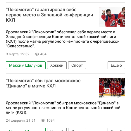
Локомотив (Ярославль)
Лада
"Локомотив" гарантировал себе
КХЛ 2025-2026
первое место в Западной конференции
КХЛ
Ярославский "Локомотив" обеспечил себе первое место в
Западной конференции Континентальной хоккейной лиги
(КХЛ) после матча регулярного чемпионата с череповецкой
"Северсталью".
9 марта, 19:32
404
Максим Шалунов
Хоккей
Спорт
Еще
6
Ярославль
Рихард Паник
Северсталь
"Локомотив" обыграл московское
Локомотив (Ярославль)
Автомобилист
"Динамо" в матче КХЛ
КХЛ 2025-2026
Ярославский "Локомотив" обыграл московское "Динамо" в
матче регулярного чемпионата Континентальной хоккейной
лиги (КХЛ).
24 февраля, 21:51
1094