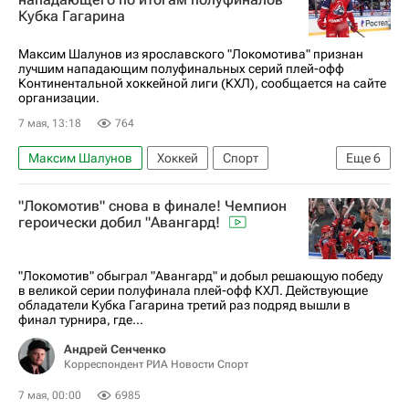
Кубка Гагарина
Кубок Гагарина
Спорт
Максим Шалунов из ярославского "Локомотива" признан
лучшим нападающим полуфинальных серий плей-офф
Континентальной хоккейной лиги (КХЛ), сообщается на сайте
организации.
7 мая, 13:18
764
Максим Шалунов
Хоккей
Спорт
Еще
6
Никита Серебряков
Авангард
Ак Барс
"Локомотив" снова в финале! Чемпион
Локомотив (Ярославль)
КХЛ 2025-2026
героически добил "Авангард!
Кубок Гагарина
"Локомотив" обыграл "Авангард" и добыл решающую победу
в великой серии полуфинала плей-офф КХЛ. Действующие
обладатели Кубка Гагарина третий раз подряд вышли в
финал турнира, где...
Андрей Сенченко
Корреспондент РИА Новости Спорт
7 мая, 00:00
6985