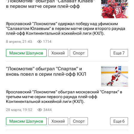
"Локомотив" обыграл "Салават Юлаев"
Салават Юлаев
Даниил Исаев
в первом матче серии плей-офф
Евгений Кузнецов
Виктор Козлов
Боб Хартли
Материалы РИА Спорт
Ярославский "Локомотив" одержал победу над уфимским
"Салаватом Юлаевым" в первом матче серии второго раунда
Авторы РИА Новости Спорт
плей-офф Континентальной хоккейной лиги (КХЛ).
8 апреля, 21:43
1714
Максим Шалунов
Хоккей
Спорт
Еще
7
Кубок Гагарина
Даниил Исаев
"Локомотив" обыграл "Спартак" и
Салават Юлаев
КХЛ 2025-2026
вновь повел в серии плей-офф КХЛ
ХК Спартак (Москва)
Локомотив (Ярославль)
Рушан Рафиков
Ярославский "Локомотив" обыграл московский "Спартак" в
третьем матче серии первого раунда плей-офф
Континентальной хоккейной лиги (КХЛ).
28 марта, 19:52
3444
Максим Шалунов
Хоккей
Спорт
Еще
6
Александр Радулов
Артур Каюмов