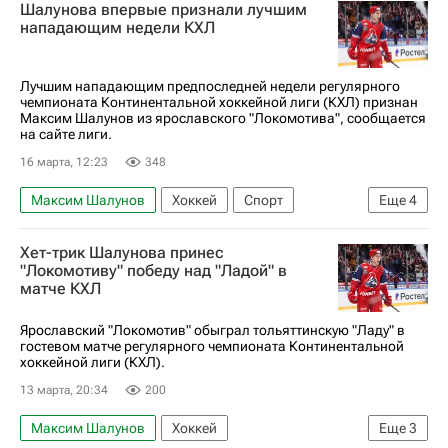
Шалунова впервые признали лучшим
Локомотив (Ярославль)
ХК Спартак (Москва)
нападающим недели КХЛ
КХЛ 2025-2026
Кубок Гагарина
Лучшим нападающим предпоследней недели регулярного
чемпионата Континентальной хоккейной лиги (КХЛ) признан
Максим Шалунов из ярославского "Локомотива", сообщается
на сайте лиги.
16 марта, 12:23
348
Максим Шалунов
Хоккей
Спорт
Еще
4
Локомотив (Ярославль)
Барыс
Хет-трик Шалунова принес
ХК Динамо (Москва)
КХЛ 2025-2026
"Локомотиву" победу над "Ладой" в
матче КХЛ
Ярославский "Локомотив" обыграл тольяттинскую "Ладу" в
гостевом матче регулярного чемпионата Континентальной
хоккейной лиги (КХЛ).
13 марта, 20:34
200
Максим Шалунов
Хоккей
Еще
3