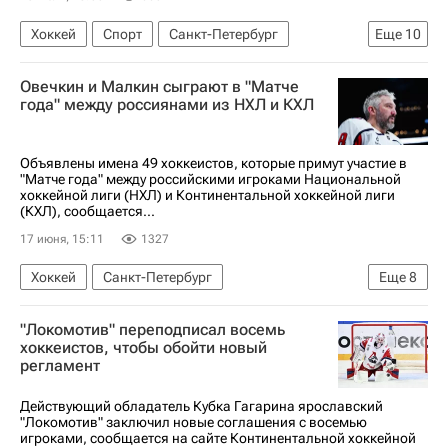
Хоккей
Спорт
Санкт-Петербург
Еще
10
Москва
Дмитрий Симашев
Овечкин и Малкин сыграют в "Матче
Павел Минтюков
Марат Хуснутдинов
года" между россиянами из НХЛ и КХЛ
Михаил Сергачев
Артемий Панарин
Илья Сорокин
Коламбус Блю Джекетс
Объявлены имена 49 хоккеистов, которые примут участие в
"Матче года" между российскими игроками Национальной
Ак Барс
Локомотив (Ярославль)
хоккейной лиги (НХЛ) и Континентальной хоккейной лиги
(КХЛ), сообщается...
17 июня, 15:11
1327
Хоккей
Санкт-Петербург
Еще
8
Александр Овечкин
Евгений Малкин
"Локомотив" переподписал восемь
Артемий Панарин
Авангард
хоккеистов, чтобы обойти новый
регламент
Лос-Анджелес Кингз
СКА (Санкт-Петербург)
Национальная хоккейная лига (НХЛ)
Действующий обладатель Кубка Гагарина ярославский
"Локомотив" заключил новые соглашения с восемью
КХЛ 2025-2026
игроками, сообщается на сайте Континентальной хоккейной