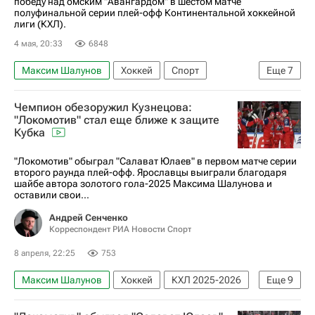
победу над омским "Авангардом" в шестом матче
Материалы РИА Спорт
полуфинальной серии плей-офф Континентальной хоккейной
лиги (КХЛ).
Авторы РИА Новости Спорт
Рихард Паник
4 мая, 20:33
6848
Максим Шалунов
Хоккей
Спорт
Еще
7
Александр Радулов
Рушан Рафиков
Чемпион обезоружил Кузнецова:
КХЛ 2025-2026
Нефтехимик
"Локомотив" стал еще ближе к защите
Кубка
Локомотив (Ярославль)
Авангард
Кубок Гагарина
"Локомотив" обыграл "Салават Юлаев" в первом матче серии
второго раунда плей-офф. Ярославцы выиграли благодаря
шайбе автора золотого гола-2025 Максима Шалунова и
оставили свои...
Андрей Сенченко
Корреспондент РИА Новости Спорт
8 апреля, 22:25
753
Максим Шалунов
Хоккей
КХЛ 2025-2026
Еще
9
Кубок Гагарина
Локомотив (Ярославль)