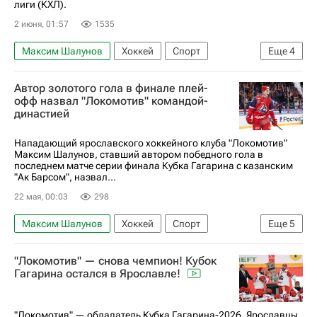
лиги (КХЛ).
2 июня, 01:57
1535
Максим Шалунов
Хоккей
Спорт
Еще
4
Александр Елесин
Андрей Сергеев
Автор золотого гола в финале плей-
Локомотив (Ярославль)
КХЛ 2025-2026
офф назвал "Локомотив" командой-
династией
Нападающий ярославского хоккейного клуба "Локомотив"
Максим Шалунов, ставший автором победного гола в
последнем матче серии финала Кубка Гагарина с казанским
"Ак Барсом", назвал...
22 мая, 00:03
298
Максим Шалунов
Хоккей
Спорт
Еще
5
Игорь Никитин
Боб Хартли
Ак Барс
"Локомотив" — снова чемпион! Кубок
Авангард
КХЛ 2025-2026
Гагарина остался в Ярославле!
"Локомотив" — обладатель Кубка Гагарина-2026. Ярославцы