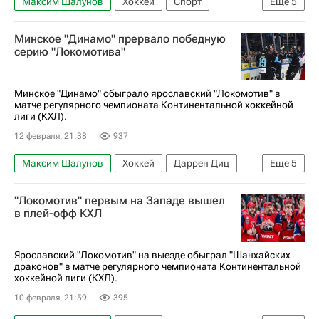
Максим Шалунов
Хоккей
Спорт
Еще
5
Рушан Рафиков
Даниил Мисюль
Минское "Динамо" прервало победную
Локомотив (Ярославль)
ХК Динамо (Москва)
серию "Локомотива"
КХЛ 2025-2026
Минское "Динамо" обыграло ярославский "Локомотив" в
матче регулярного чемпионата Континентальной хоккейной
лиги (КХЛ).
12 февраля, 21:38
937
Максим Шалунов
Хоккей
Даррен Диц
Еще
5
Павел Красковский
Динамо (Минск)
"Локомотив" первым на Западе вышел
Локомотив (Ярославль)
КХЛ 2025-2026
в плей-офф КХЛ
Спорт
Ярославский "Локомотив" на выезде обыграл "Шанхайских
драконов" в матче регулярного чемпионата Континентальной
хоккейной лиги (КХЛ).
10 февраля, 21:59
395