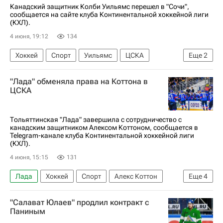
Канадский защитник Колби Уильямс перешел в "Сочи",
сообщается на сайте клуба Континентальной хоккейной лиги
(КХЛ).
4 июня, 19:12
134
Хоккей
Спорт
Уильямс
ЦСКА
Еще
2
КХЛ 2025-2026
Сочи
"Лада" обменяла права на Коттона в
ЦСКА
Тольяттинская "Лада" завершила с сотрудничество с
канадским защитником Алексом Коттоном, сообщается в
Telegram-канале клуба Континентальной хоккейной лиги
(КХЛ).
4 июня, 15:15
131
Лада
Хоккей
Спорт
Алекс Коттон
Еще
4
Павел Кудрявцев
ЦСКА
"Салават Юлаев" продлил контракт с
ХК Динамо (Москва)
КХЛ 2025-2026
Паниным