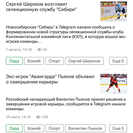
Сергей Широков возглавит
селекционную службу "Сибири"
Новосибирская "Сибирь" в Telegram-канале сообщила о
формировании новой структуры селекционной службы клуба
Континентальной хоккейной лиги (КХЛ), в которую вошли экс-
игроки команды...
1 августа, 10:56
92
Лада
Хоккей
Спорт
Сергей Широков
Еще
5
Валентин Пьянов
Сибирь
Авангард
Экс-игрок "Авангарда" Пьянов объявил
КХЛ 2025-2026
о завершении карьеры
Национальная хоккейная лига (НХЛ)
Российский нападающий Валентин Пьянов принял решение о
завершении игровой карьеры, сообщается в Telegram-канале
команды.
29 июля, 14:35
188
Лада
Хоккей
Спорт
Валентин Пьянов
Еще
3