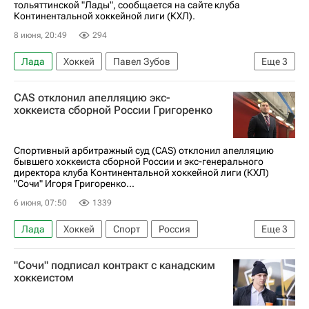
тольяттинской "Лады", сообщается на сайте клуба
Континентальной хоккейной лиги (КХЛ).
8 июня, 20:49
294
Лада
Хоккей
Павел Зубов
Еще
3
КХЛ 2025-2026
Игорь Горбенко
CAS отклонил апелляцию экс-
Владимир Чебатуркин
хоккеиста сборной России Григоренко
Спортивный арбитражный суд (CAS) отклонил апелляцию
бывшего хоккеиста сборной России и экс-генерального
директора клуба Континентальной хоккейной лиги (КХЛ)
"Сочи" Игоря Григоренко...
6 июня, 07:50
1339
Лада
Хоккей
Спорт
Россия
Еще
3
Игорь Григоренко
Северсталь
"Сочи" подписал контракт с канадским
КХЛ 2025-2026
хоккеистом