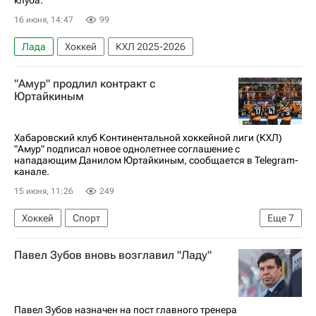
клуба.
16 июня, 14:47
99
Лада
Хоккей
КХЛ 2025-2026
"Амур" продлил контракт с
Юртайкиным
Хабаровский клуб Континентальной хоккейной лиги (КХЛ)
"Амур" подписал новое однолетнее соглашение с
нападающим Данилом Юртайкиным, сообщается в Telegram-
канале.
15 июня, 11:26
249
Хоккей
Спорт
Еще
7
Национальная хоккейная лига (НХЛ)
Павел Зубов вновь возглавил "Ладу"
КХЛ 2025-2026
Локомотив (Ярославль)
Нефтехимик
Амур
Данил Юртайкин
Никита Точицкий
Павел Зубов назначен на пост главного тренера