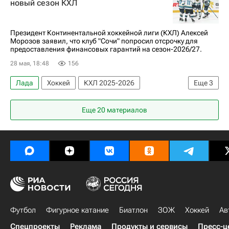
новый сезон КХЛ
Президент Континентальной хоккейной лиги (КХЛ) Алексей
Морозов заявил, что клуб "Сочи" попросил отсрочку для
предоставления финансовых гарантий на сезон-2026/27.
28 мая, 18:48
156
Лада
Хоккей
КХЛ 2025-2026
Еще
3
Алексей Морозов (хоккей)
Еще 20 материалов
Вячеслав Федорищев
ХК Сочи
Футбол
Фигурное катание
Биатлон
ЗОЖ
Хоккей
Ав
Спецпроекты
Реклама
Продукты и сервисы
Пресс-ц