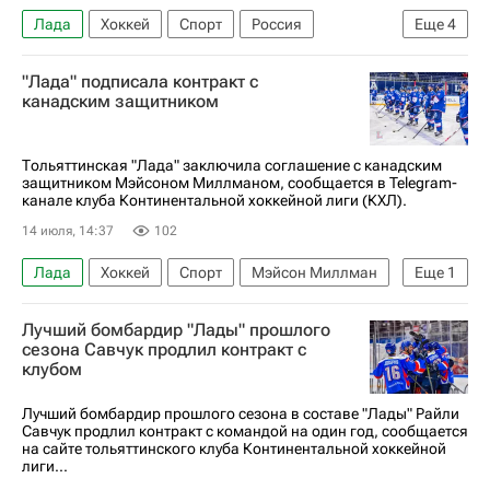
Лада
Хоккей
Спорт
Россия
Еще
4
Иван Телегин
ЦСКА
Авангард
"Лада" подписала контракт с
КХЛ 2025-2026
канадским защитником
Тольяттинская "Лада" заключила соглашение с канадским
защитником Мэйсоном Миллманом, сообщается в Telegram-
канале клуба Континентальной хоккейной лиги (КХЛ).
14 июля, 14:37
102
Лада
Хоккей
Спорт
Мэйсон Миллман
Еще
1
КХЛ 2025-2026
Лучший бомбардир "Лады" прошлого
сезона Савчук продлил контракт с
клубом
Лучший бомбардир прошлого сезона в составе "Лады" Райли
Савчук продлил контракт с командой на один год, сообщается
на сайте тольяттинского клуба Континентальной хоккейной
лиги...