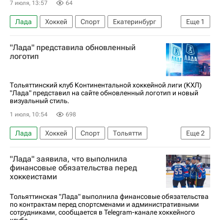
7 июля, 13:57
64
Лада
Хоккей
Спорт
Екатеринбург
Еще
1
КХЛ 2025-2026
"Лада" представила обновленный
логотип
Тольяттинский клуб Континентальной хоккейной лиги (КХЛ)
"Лада" представил на сайте обновленный логотип и новый
визуальный стиль.
1 июля, 10:54
698
Лада
Хоккей
Спорт
Тольятти
Еще
2
Алексей Морозов (хоккей)
КХЛ 2025-2026
"Лада" заявила, что выполнила
финансовые обязательства перед
хоккеистами
Тольяттинская "Лада" выполнила финансовые обязательства
по контрактам перед спортсменами и административными
сотрудниками, сообщается в Telegram-канале хоккейного