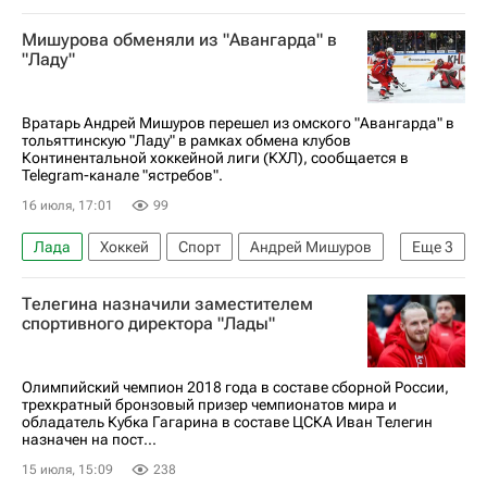
Сибирь
Авангард
КХЛ 2025-2026
Мишурова обменяли из "Авангарда" в
"Ладу"
Вратарь Андрей Мишуров перешел из омского "Авангарда" в
тольяттинскую "Ладу" в рамках обмена клубов
Континентальной хоккейной лиги (КХЛ), сообщается в
Telegram-канале "ястребов".
16 июля, 17:01
99
Лада
Хоккей
Спорт
Андрей Мишуров
Еще
3
Авангард
КХЛ 2025-2026
Адмирал
Телегина назначили заместителем
спортивного директора "Лады"
Олимпийский чемпион 2018 года в составе сборной России,
трехкратный бронзовый призер чемпионатов мира и
обладатель Кубка Гагарина в составе ЦСКА Иван Телегин
назначен на пост...
15 июля, 15:09
238