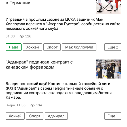
в Германии
Игравший в прошлом сезоне за ЦСКА защитник Мак
Холлоуэлл перешел в "Изерлон Рустерс", сообщается на сайте
немецкого хоккейного клуба.
01:30
526
Лада
Хоккей
Спорт
Мак Холлоуэлл
Еще
2
Локомотив (Москва)
"Адмирал" подписал контракт с
Национальная хоккейная лига (НХЛ)
канадским форвардом
Владивостокский клуб Континентальной хоккейной лиги
(КХЛ) "Адмирал" в своем Telegram-канале объявил о
подписании контракта с канадским нападающим Энтони
Камара.
Вчера, 11:36
134
Хоккей
Спорт
Адмирал
Еще
1
КХЛ 2025-2026