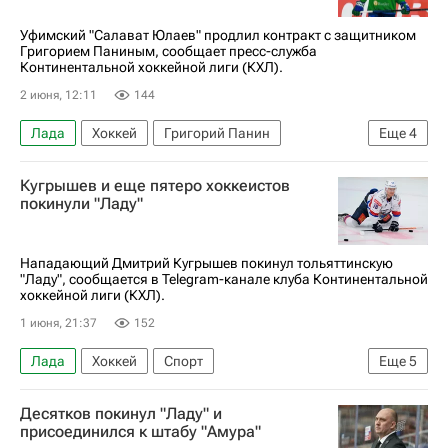
Уфимский "Салават Юлаев" продлил контракт с защитником
Григорием Паниным, сообщает пресс-служба
Континентальной хоккейной лиги (КХЛ).
2 июня, 12:11
144
Лада
Хоккей
Григорий Панин
Еще
4
Салават Юлаев
ЦСКА
КХЛ 2025-2026
Кугрышев и еще пятеро хоккеистов
Спорт
покинули "Ладу"
Нападающий Дмитрий Кугрышев покинул тольяттинскую
"Ладу", сообщается в Telegram-канале клуба Континентальной
хоккейной лиги (КХЛ).
1 июня, 21:37
152
Лада
Хоккей
Спорт
Еще
5
Дмитрий Кугрышев
Андрей Обидин
Десятков покинул "Ладу" и
Артур Тянулин
ЦСКА
КХЛ 2025-2026
присоединился к штабу "Амура"