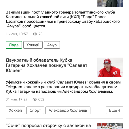
Занимавший пост главного тренера тольяттинского клуба
Континентальной хоккейной лиги (КХЛ) "Лада" Павел
Десятков присоединился к тренерскому штабу хабаровского
"Амура", сообщается...
1 июня, 10:57
78
Лада
Хоккей
Амур
Двукратный обладатель Кубка
Гагарина Хохлачев покинул "Салават
Юлаев"
Уфимский хоккейный клуб "Салават Юлаев" объявил в своем
Telegram-канале о расставании с двукратным обладателем
Кубка Гагарина нападающим Александром Хохлачевым.
31 мая, 17:27
652
Хоккей
Спорт
Александр Хохлачёв
Еще
4
Салават Юлаев
Петр Хохряков
"Сочи" попросил отсрочку с заявкой на
Владимир Бутузов
КХЛ 2025-2026