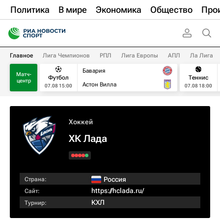
Политика
В мире
Экономика
Общество
Про
Главное
Лига Чемпионов
РПЛ
Лига Европы
АПЛ
Ла Лига
Бавария
Матч-
Футбол
Теннис
центр
Астон Вилла
07.08 15:00
07.08 18:00
Хоккей
ХК Лада
Россия
Страна:
https://hclada.ru/
Сайт:
КХЛ
Турнир: