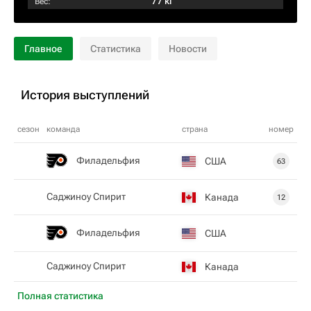
77 кг
Вес:
Главное
Статистика
Новости
История выступлений
сезон
команда
страна
номер
Филадельфия
США
63
Саджиноу Спирит
Канада
12
Филадельфия
США
Саджиноу Спирит
Канада
Полная статистика