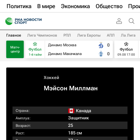
Политика
В мире
Экономика
Общество
Про
Главное
Лига Чемпионов
РПЛ
Лига Европы
АПЛ
Ла Лига
0
Динамо Москва
Матч-
Футбол
Футбол
центр
0
Динамо Махачкала
1-й тайм
09.08 17:00
Хоккей
Мэйсон Миллман
Канада
Страна:
Защитник
Амплуа:
25
Возраст:
185 см
Рост: