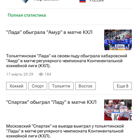
Полная статистика
"Лада" обыграла "Амур" в матче КХЛ
Тольяттинская "Лада" на своем льду обыграла хабаровский
"Амур" в матче регулярного чемпионата Континентальной
хоккейной лиги (КХЛ).
17 марта, 20:29
184
Хоккей
Спорт
Тольятти
Восток
Еще
8
Анонсы и трансляции матчей
Андрей Обидин
"Спартак" обыграл "Ладу" в матче КХЛ
Олег Ли
Кирилл Ураков
Торпедо
КХЛ 2025-2026
Амур
Лада
Московский "Спартак" на выезде выиграл у тольяттинской
"Лады" в матче регулярного чемпионата Континентальной
хоккейной лиги (КХЛ).