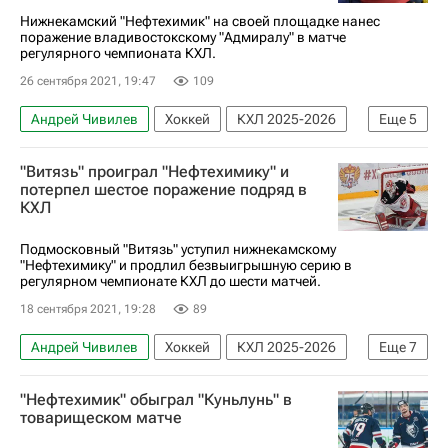
Нижнекамский "Нефтехимик" на своей площадке нанес
поражение владивостокскому "Адмиралу" в матче
регулярного чемпионата КХЛ.
26 сентября 2021, 19:47
109
Андрей Чивилев
Хоккей
КХЛ 2025-2026
Еще
5
Адмирал
Нефтехимик
"Витязь" проиграл "Нефтехимику" и
Рафаэль Бикмуллин
Булат Шафигуллин
потерпел шестое поражение подряд в
КХЛ
Тимур Хафизов
Подмосковный "Витязь" уступил нижнекамскому
"Нефтехимику" и продлил безвыигрышную серию в
регулярном чемпионате КХЛ до шести матчей.
18 сентября 2021, 19:28
89
Андрей Чивилев
Хоккей
КХЛ 2025-2026
Еще
7
Вячеслав Лещенко
Витязь
Нефтехимик
"Нефтехимик" обыграл "Куньлунь" в
Тимур Хафизов
Марат Хайруллин
товарищеском матче
Алексей Пузанов
Егор Попов