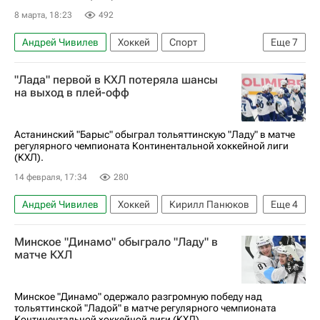
8 марта, 18:23
492
Андрей Чивилев
Хоккей
Спорт
Еще
7
Александр Беляев
Герман Рубцов
"Лада" первой в КХЛ потеряла шансы
Никита Сетдиков
Ак Барс
на выход в плей-офф
ХК Спартак (Москва)
КХЛ 2025-2026
Лада
Астанинский "Барыс" обыграл тольяттинскую "Ладу" в матче
регулярного чемпионата Континентальной хоккейной лиги
(КХЛ).
14 февраля, 17:34
280
Андрей Чивилев
Хоккей
Кирилл Панюков
Еще
4
Тайс Томпсон
Барыс
Лада
Минское "Динамо" обыграло "Ладу" в
КХЛ 2025-2026
матче КХЛ
Минское "Динамо" одержало разгромную победу над
тольяттинской "Ладой" в матче регулярного чемпионата
Континентальной хоккейной лиги (КХЛ).