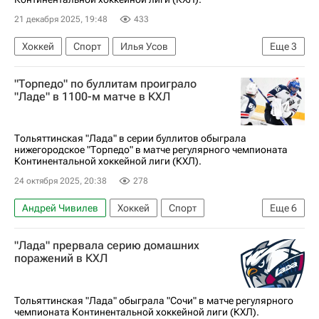
21 декабря 2025, 19:48
433
Хоккей
Спорт
Илья Усов
Еще
3
КХЛ 2025-2026
Лада
Динамо (Минск)
"Торпедо" по буллитам проиграло
"Ладе" в 1100-м матче в КХЛ
Тольяттинская "Лада" в серии буллитов обыграла
нижегородское "Торпедо" в матче регулярного чемпионата
Континентальной хоккейной лиги (КХЛ).
24 октября 2025, 20:38
278
Андрей Чивилев
Хоккей
Спорт
Еще
6
Георгий Белоусов
Андрей Белевич
"Лада" прервала серию домашних
Торпедо
Лада
Локомотив (Ярославль)
поражений в КХЛ
КХЛ 2025-2026
Тольяттинская "Лада" обыграла "Сочи" в матче регулярного
чемпионата Континентальной хоккейной лиги (КХЛ).