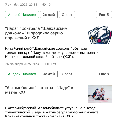
7 октября 2025, 20:38
104
Андрей Чивилев
Хоккей
Спорт
Еще
5
Никита Михайлов
Андрей Алтыбармакян
"Лада" проиграла "Шанхайским
Лада
КХЛ 2025-2026
ХК Сочи
драконам" и продлила серию
поражений в КХЛ
Китайский клуб "Шанхайские драконы" обыграл
тольяттинскую "Ладу" в матче регулярного чемпионата
Континентальной хоккейной лиги (КХЛ).
26 сентября 2025, 20:31
179
Андрей Чивилев
Хоккей
Спорт
Еще
8
Тольятти
Москва
Ник Меркли
"Автомобилист" проиграл "Ладе" в
Спенсер Фу
ЦСКА
ХК Спартак (Москва)
матче КХЛ
КХЛ 2025-2026
Шанхайские драконы
Екатеринбургский "Автомобилист" уступил на выезде
тольяттинской "Ладе" в матче регулярного чемпионата
Континентальной хоккейной лиги (КХЛ).