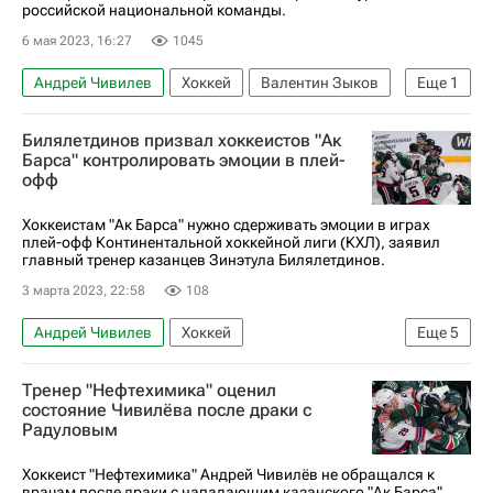
российской национальной команды.
6 мая 2023, 16:27
1045
Андрей Чивилев
Хоккей
Валентин Зыков
Еще
1
Марат Хайруллин
Билялетдинов призвал хоккеистов "Ак
Барса" контролировать эмоции в плей-
офф
Хоккеистам "Ак Барса" нужно сдерживать эмоции в играх
плей-офф Континентальной хоккейной лиги (КХЛ), заявил
главный тренер казанцев Зинэтула Билялетдинов.
3 марта 2023, 22:58
108
Андрей Чивилев
Хоккей
Еще
5
Зинэтула Билялетдинов
Александр Радулов
Тренер "Нефтехимика" оценил
Ак Барс
Нефтехимик
Кубок Гагарина
состояние Чивилёва после драки с
Радуловым
Хоккеист "Нефтехимика" Андрей Чивилёв не обращался к
врачам после драки с нападающим казанского "Ак Барса"