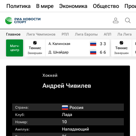
Политика
В мире
Экономика
Общество
Про
Главное
Лига Чемпионов
РПЛ
Лига Европы
АПЛ
Ла Лига
3
3
А. Калинская
Матч-
Теннис
Теннис
центр
6
6
Д. Шнайдер
Завершен
Завершен
Хоккей
Андрей Чивилев
Россия
Страна:
Лада
Клуб:
10
Номер:
Нападающий
Амплуа: