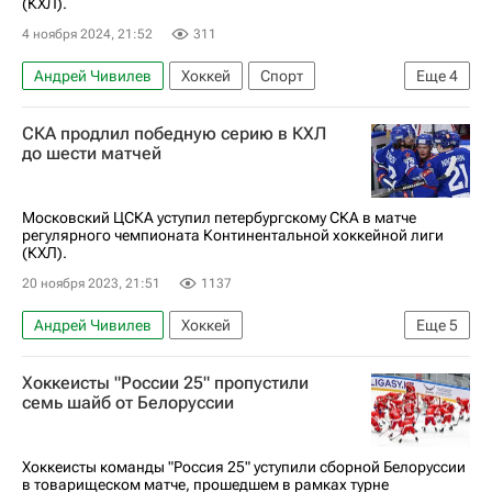
(КХЛ).
4 ноября 2024, 21:52
311
Андрей Чивилев
Хоккей
Спорт
Еще
4
Фредерик Готье
Сергей Калинин
Витязь
СКА продлил победную серию в КХЛ
Динамо (Минск)
до шести матчей
Московский ЦСКА уступил петербургскому СКА в матче
регулярного чемпионата Континентальной хоккейной лиги
(КХЛ).
20 ноября 2023, 21:51
1137
Андрей Чивилев
Хоккей
Еще
5
Владислав Каменев
ЦСКА
Хоккеисты "России 25" пропустили
СКА (Санкт-Петербург)
Василий Глотов
семь шайб от Белоруссии
Регулярный чемпионат КХЛ
Хоккеисты команды "Россия 25" уступили сборной Белоруссии
в товарищеском матче, прошедшем в рамках турне