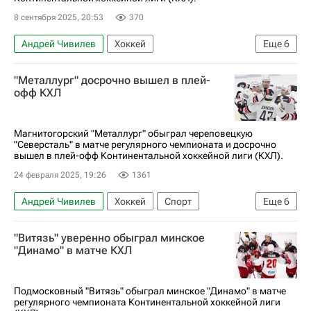
8 сентября 2025, 20:53
370
Андрей Чивилев
Хоккей
Еще
6
Дмитрий Кугрышев
Владислав Сёмин
"Металлург" досрочно вышел в плей-
Лада
Автомобилист
КХЛ 2025-2026
офф КХЛ
Ак Барс
Магнитогорский "Металлург" обыграл череповецкую
"Северсталь" в матче регулярного чемпионата и досрочно
вышел в плей-офф Континентальной хоккейной лиги (КХЛ).
24 февраля 2025, 19:26
1361
Андрей Чивилев
Хоккей
Спорт
Еще
6
Артем Минулин
Макар Хабаров
"Витязь" уверенно обыграл минское
Северсталь
Барыс
КХЛ 2025-2026
"Динамо" в матче КХЛ
Металлург (Магнитогорск)
Подмосковный "Витязь" обыграл минское "Динамо" в матче
регулярного чемпионата Континентальной хоккейной лиги