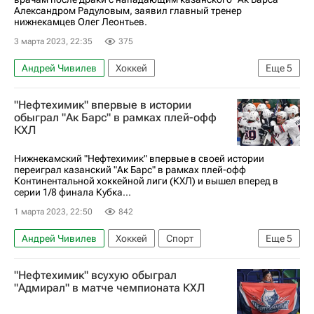
Александром Радуловым, заявил главный тренер
нижнекамцев Олег Леонтьев.
3 марта 2023, 22:35
375
Андрей Чивилев
Хоккей
Еще
5
Александр Радулов
Нефтехимик
Ак Барс
"Нефтехимик" впервые в истории
Кубок Гагарина
КХЛ 2025-2026
обыграл "Ак Барс" в рамках плей-офф
КХЛ
Нижнекамский "Нефтехимик" впервые в своей истории
переиграл казанский "Ак Барс" в рамках плей-офф
Континентальной хоккейной лиги (КХЛ) и вышел вперед в
серии 1/8 финала Кубка...
1 марта 2023, 22:50
842
Андрей Чивилев
Хоккей
Спорт
Еще
5
Павел Порядин
Станислав Галиев
"Нефтехимик" всухую обыграл
Нефтехимик
Ак Барс
"Адмирал" в матче чемпионата КХЛ
Регулярный чемпионат КХЛ