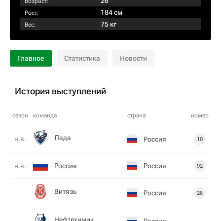
26
Возраст:
184 см
Рост:
75 кг
Вес:
Главное
Статистика
Новости
История выступлений
сезон
команда
страна
номер
Лада
н.в.
Россия
10
Россия
Россия
н.в.
92
Витязь
Россия
28
Нефтехимик
Россия