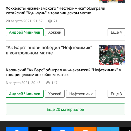
Хоккеисты нижнекамского "Нефтехимика" обыграли
китайский "Куньлунь" в товарищеском матче.
20 августа 2021, 21:57
71
Андрей Чивилев
Хоккей
Еще
4
Шанхайские драконы
Нефтехимик
"Ак Барс" вновь победил "Нефтехимик"
Александр Беляев
Лукас Локхарт
в контрольном матче
Казанский "Ак Барс" обыграл нижнекамский "Нефтехимик" в
товарищеском хоккейном матче.
3 августа 2021, 20:43
147
Андрей Чивилев
Хоккей
Нефтехимик
Еще
3
Ак Барс
Тревор Мерфи
Еще 20 материалов
Николай Коваленко