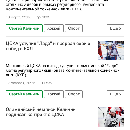
столичном дерби в рамках регулярного чемпионата
Континентальной хоккейной лиги (КХЛ).
18 марта, 22:06
1835
Сергей Калинин
Хоккей
Спорт
Еще
5
Максим Соркин
Михаил Мальцев
ЦСКА уступил "Ладе" и прервал серию
ХК Спартак (Москва)
ЦСКА
побед в КХЛ
КХЛ 2025-2026
Московский ЦСКА на выезде уступил тольяттинской "Ладе" в
матче регулярного чемпионата Континентальной хоккейной
лиги (КХЛ).
17 февраля, 20:26
539
Сергей Калинин
Хоккей
Спорт
Еще
5
Томаш Юрчо
Колби Уильямс
Лада
Олимпийский чемпион Калинин
ЦСКА
КХЛ 2025-2026
подписал контракт с ЦСКА