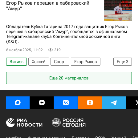
Егор Рыков перешел в хабаровский
КХЛ 2025-2026
Локомотив (Ярославль)
"Амур"
Обладатель Кубка Гагарина 2017 года защитник Егор Рыков
перешел в хабаровский "Амур", сообщается в официальном
Telegram-канале клуба Континентальной хоккейной лиги
(КХЛ).
8 ноября 2025, 11:02
219
Витязь
Хоккей
Спорт
Егор Рыков
Еще
3
Амур
Лада
КХЛ 2025-2026
Еще 20 материалов