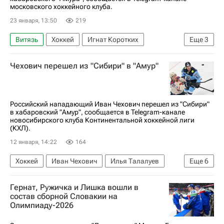
московского хоккейного клуба.
23 января, 13:50
219
Витязь
Хоккей
Игнат Коротких
Еще
3
Иван Воробьев
Амур
КХЛ 2025-2026
Чехович перешел из "Сибири" в "Амур"
Российский нападающий Иван Чехович перешел из "Сибири"
в хабаровский "Амур", сообщается в Telegram-канале
новосибирского клуба Континентальной хоккейной лиги
(КХЛ).
12 января, 14:22
164
Хоккей
Иван Чехович
Илья Талалуев
Еще
6
Амур
Сибирь
Шанхайские драконы
Гернат, Ружичка и Лишка вошли в
КХЛ 2025-2026
состав сборной Словакии на
Олимпиаду-2026
Национальная хоккейная лига (НХЛ)
Спорт