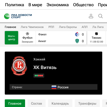
Политика
В мире
Экономика
Общество
Про
Главное
Лига Чемпионов
РПЛ
Лига Европы
АПЛ
Ла Лига
0
Факел
Матч-
Футбол
Теннис
центр
0
Ахмат
Завершен
11.08 02:00
Хоккей
ХК Витязь
Россия
Страна:
Главное
Состав
Календарь
Трансферы