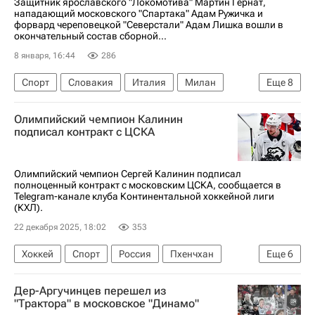
Защитник ярославского "Локомотива" Мартин Гернат,
нападающий московского "Спартака" Адам Ружичка и
форвард череповецкой "Северстали" Адам Лишка вошли в
окончательный состав сборной...
8 января, 16:44
286
Спорт
Словакия
Италия
Милан
Еще
8
Мартин Гернат
Марек Гривик
Олимпийский чемпион Калинин
Международная федерация хоккея (IIHF)
подписал контракт с ЦСКА
Зимние Олимпийские игры 2026
Адам Ружичка
Адам Лишка
Олимпийский чемпион Сергей Калинин подписал
полноценный контракт с московским ЦСКА, сообщается в
Петер Цегларик
Северсталь
Telegram-канале клуба Континентальной хоккейной лиги
(КХЛ).
22 декабря 2025, 18:02
353
Хоккей
Спорт
Россия
Пхенчхан
Еще
6
Сергей Калинин
ЦСКА
Авангард
Дер-Аргучинцев перешел из
СКА (Санкт-Петербург)
КХЛ 2025-2026
"Трактора" в московское "Динамо"