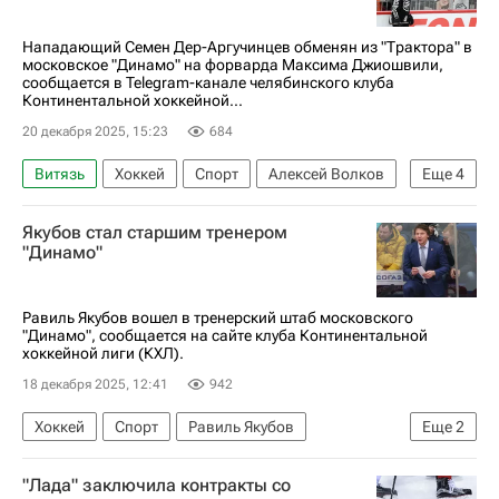
Национальная хоккейная лига (НХЛ)
Нападающий Семен Дер-Аргучинцев обменян из "Трактора" в
московское "Динамо" на форварда Максима Джиошвили,
сообщается в Telegram-канале челябинского клуба
Континентальной хоккейной...
20 декабря 2025, 15:23
684
Витязь
Хоккей
Спорт
Алексей Волков
Еще
4
Трактор
КХЛ 2025-2026
Трансферы
Якубов стал старшим тренером
ХК Динамо (Москва)
"Динамо"
Равиль Якубов вошел в тренерский штаб московского
"Динамо", сообщается на сайте клуба Континентальной
хоккейной лиги (КХЛ).
18 декабря 2025, 12:41
942
Хоккей
Спорт
Равиль Якубов
Еще
2
ХК Динамо (Москва)
КХЛ 2025-2026
"Лада" заключила контракты со