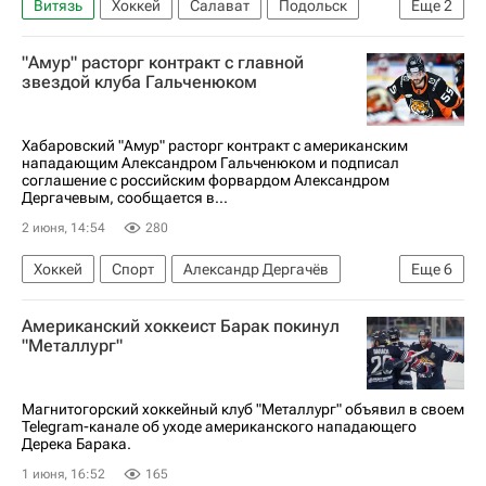
Витязь
Хоккей
Салават
Подольск
Еще
2
Норильск
ВХЛ
"Амур" расторг контракт с главной
звездой клуба Гальченюком
Хабаровский "Амур" расторг контракт с американским
нападающим Александром Гальченюком и подписал
соглашение с российским форвардом Александром
Дергачевым, сообщается в...
2 июня, 14:54
280
Хоккей
Спорт
Александр Дергачёв
Еще
6
СКА (Санкт-Петербург)
Амур
Американский хоккеист Барак покинул
Колорадо Эвеланш
Кирилл Слепец
"Металлург"
КХЛ 2025-2026
Национальная хоккейная лига (НХЛ)
Магнитогорский хоккейный клуб "Металлург" объявил в своем
Telegram-канале об уходе американского нападающего
Дерека Барака.
1 июня, 16:52
165