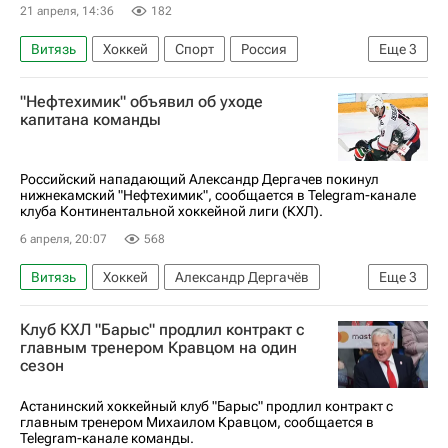
21 апреля, 14:36
182
Витязь
Хоккей
Спорт
Россия
Еще
3
Евгений Артюхин
Илья Ковальчук
"Нефтехимик" объявил об уходе
Шанхайские драконы
капитана команды
Российский нападающий Александр Дергачев покинул
нижнекамский "Нефтехимик", сообщается в Telegram-канале
клуба Континентальной хоккейной лиги (КХЛ).
6 апреля, 20:07
568
Витязь
Хоккей
Александр Дергачёв
Еще
3
Нефтехимик
Авангард
КХЛ 2025-2026
Клуб КХЛ "Барыс" продлил контракт с
главным тренером Кравцом на один
сезон
Астанинский хоккейный клуб "Барыс" продлил контракт с
главным тренером Михаилом Кравцом, сообщается в
Telegram-канале команды.