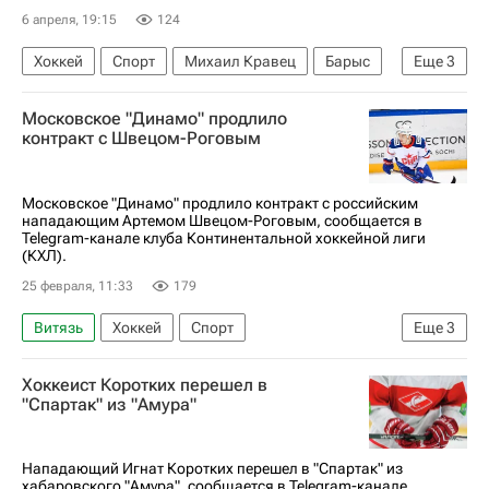
6 апреля, 19:15
124
Хоккей
Спорт
Михаил Кравец
Барыс
Еще
3
Шанхайские драконы
Авангард
Московское "Динамо" продлило
КХЛ 2025-2026
контракт с Швецом-Роговым
Московское "Динамо" продлило контракт с российским
нападающим Артемом Швецом-Роговым, сообщается в
Telegram-канале клуба Континентальной хоккейной лиги
(КХЛ).
25 февраля, 11:33
179
Витязь
Хоккей
Спорт
Еще
3
Артём Швец-Роговой
СКА (Санкт-Петербург)
Хоккеист Коротких перешел в
КХЛ 2025-2026
"Спартак" из "Амура"
Нападающий Игнат Коротких перешел в "Спартак" из
хабаровского "Амура", сообщается в Telegram-канале