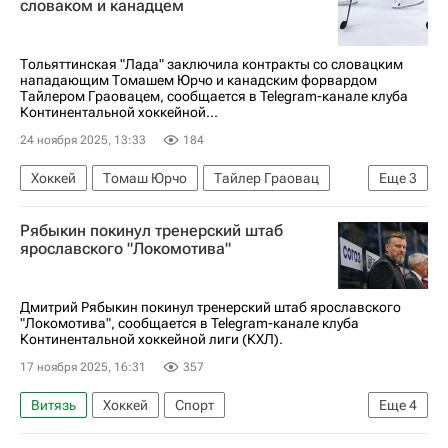
словаком и канадцем
Тольяттинская "Лада" заключила контракты со словацким
нападающим Томашем Юрчо и канадским форвардом
Тайлером Граовацем, сообщается в Telegram-канале клуба
Континентальной хоккейной...
24 ноября 2025, 13:33
184
Хоккей
Томаш Юрчо
Тайлер Граовац
Еще
3
Лада
КХЛ 2025-2026
Спорт
Рябыкин покинул тренерский штаб
ярославского "Локомотива"
Дмитрий Рябыкин покинул тренерский штаб ярославского
"Локомотива", сообщается в Telegram-канале клуба
Континентальной хоккейной лиги (КХЛ).
17 ноября 2025, 16:31
357
Витязь
Хоккей
Спорт
Еще
4
Дмитрий Рябыкин
Авангард