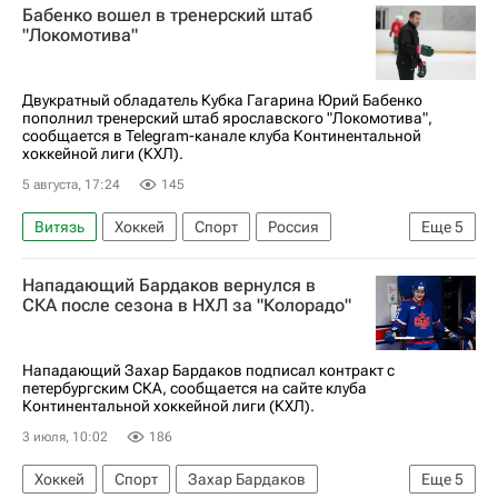
Бабенко вошел в тренерский штаб
"Локомотива"
Двукратный обладатель Кубка Гагарина Юрий Бабенко
пополнил тренерский штаб ярославского "Локомотива",
сообщается в Telegram-канале клуба Континентальной
хоккейной лиги (КХЛ).
5 августа, 17:24
145
Витязь
Хоккей
Спорт
Россия
Еще
5
Сергей Звягин
Дмитрий Красоткин
Нападающий Бардаков вернулся в
Игорь Никитин
Юрий Бабенко
СКА после сезона в НХЛ за "Колорадо"
КХЛ 2025-2026
Нападающий Захар Бардаков подписал контракт с
петербургским СКА, сообщается на сайте клуба
Континентальной хоккейной лиги (КХЛ).
3 июля, 10:02
186
Хоккей
Спорт
Захар Бардаков
Еще
5