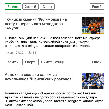
Витязь
Хоккей
Спорт
Еще
2
Металлург (Магнитогорск)
КХЛ 2025-2026
Точицкий сменил Филимонова на
посту генерального менеджера
"Амура"
Никита Точицкий назначен на пост генерального менеджера
клуба Континентальной хоккейной лиги (КХЛ) "Амур",
сообщается в Telegram-канале хабаровской команды.
1 июня, 09:32
131
Хоккей
Спорт
Никита Точицкий
Еще
4
Дмитрий Лугин
Амур
Адмирал
Артюхина сделали одним из
КХЛ 2025-2026
начальников "Шанхайских драконов"
Бывший нападающий сборной России по хоккею Евгений
Артюхин назначен на должность генерального менеджера
"Шанхайских драконов", сообщается в Telegram-канале клуба
Континентальной...