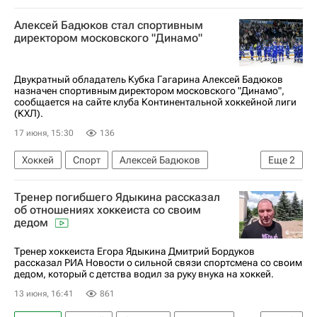
СКА (Санкт-Петербург)
Колорадо Эвеланш
Алексей Бадюков стал спортивным
Вегас Голден Найтс
КХЛ 2025-2026
директором московского "Динамо"
Национальная хоккейная лига (НХЛ)
Двукратный обладатель Кубка Гагарина Алексей Бадюков
назначен спортивным директором московского "Динамо",
сообщается на сайте клуба Континентальной хоккейной лиги
(КХЛ).
17 июня, 15:30
136
Хоккей
Спорт
Алексей Бадюков
Еще
2
Ак Барс
КХЛ 2025-2026
Тренер погибшего Ядыкина рассказал
об отношениях хоккеиста со своим
дедом
Тренер хоккеиста Егора Ядыкина Дмитрий Бордуков
рассказал РИА Новости о сильной связи спортсмена со своим
дедом, который с детства водил за руку внука на хоккей.
13 июня, 16:41
861