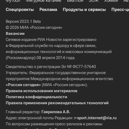
Футбол
Фигурное катание
Биатлон
ЗОЖ
Хоккей
Ав
Спецпроекты
Реклама
Продукты и сервисы
Пресс-ц
Версия 2023.1 Beta
© 2026 МИА «Россия сегодня»
Вакансии
Сетевое издание РИА Новости зарегистрировано
в Федеральной службе по надзору в сфере связи,
информационных технологий и массовых коммуникаций
(Роскомнадзор) 08 апреля 2014 года.
Свидетельство о регистрации Эл № ФС77-57640
Учредитель: Федеральное государственное унитарное
предприятие Международное информационное агентство
«Россия сегодня»
(МИА «Россия сегодня»).
Правила использования материалов
Политика конфиденциальности
Правила применения рекомендательных технологий
Главный редактор:
Гаврилова А.В.
Адрес электронной почты Редакции:
r-sport.internet@ria.ru
По вопросам размещения пресс-релизов и рекламы