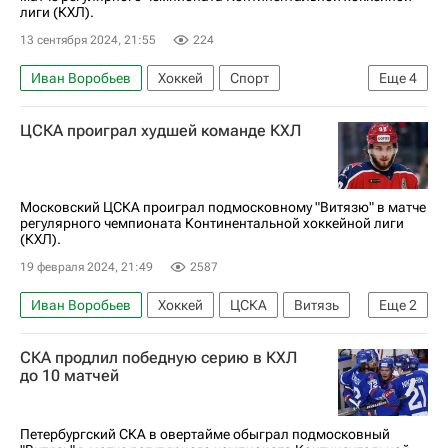
лиги (КХЛ).
13 сентября 2024, 21:55
224
Иван Воробьев
Хоккей
Спорт
Еще
4
Балашиха
Владислав Червоненко
Витязь
ЦСКА проиграл худшей команде КХЛ
КХЛ 2025-2026
Московский ЦСКА проиграл подмосковному "Витязю" в матче
регулярного чемпионата Континентальной хоккейной лиги
(КХЛ).
19 февраля 2024, 21:49
2587
Иван Воробьев
Хоккей
ЦСКА
Витязь
Еще
2
Регулярный чемпионат КХЛ
Максим Мамин
СКА продлил победную серию в КХЛ
до 10 матчей
Петербургский СКА в овертайме обыграл подмосковный