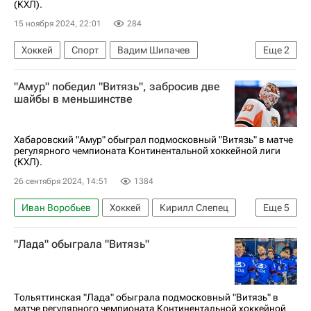
(КХЛ).
15 ноября 2024, 22:01
284
Хоккей
Спорт
Вадим Шипачев
Еще
2
Динамо (Минск)
Витязь
"Амур" победил "Витязь", забросив две
шайбы в меньшинстве
Хабаровский "Амур" обыграл подмосковный "Витязь" в матче
регулярного чемпионата Континентальной хоккейной лиги
(КХЛ).
26 сентября 2024, 14:51
1384
Иван Воробьев
Хоккей
Кирилл Слепец
Еще
5
Александр Щемеров
Амур
Витязь
"Лада" обыграла "Витязь"
Сибирь
КХЛ 2025-2026
Тольяттинская "Лада" обыграла подмосковный "Витязь" в
матче регулярного чемпионата Континентальной хоккейной