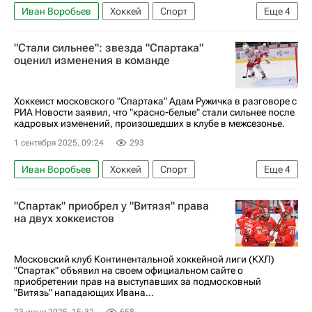
Иван Воробьев
Хоккей
Спорт
Еще
4
Санкт-Петербург
Михаил Мальцев
"Стали сильнее": звезда "Спартака"
ХК Спартак (Москва)
СКА (Санкт-Петербург)
оценил изменения в команде
Хоккеист московского "Спартака" Адам Ружичка в разговоре с
РИА Новости заявил, что "красно-белые" стали сильнее после
кадровых изменений, произошедших в клубе в межсезонье.
1 сентября 2025, 09:24
293
Иван Воробьев
Хоккей
Спорт
Еще
4
Адам Ружичка
КХЛ 2025-2026
"Спартак" приобрел у "Витязя" права
Лукас Локхарт
ХК Спартак (Москва)
на двух хоккеистов
Московский клуб Континентальной хоккейной лиги (КХЛ)
"Спартак" объявил на своем официальном сайте о
приобретении прав на выступавших за подмосковный
"Витязь" нападающих Ивана...
23 июня 2025, 15:32
658