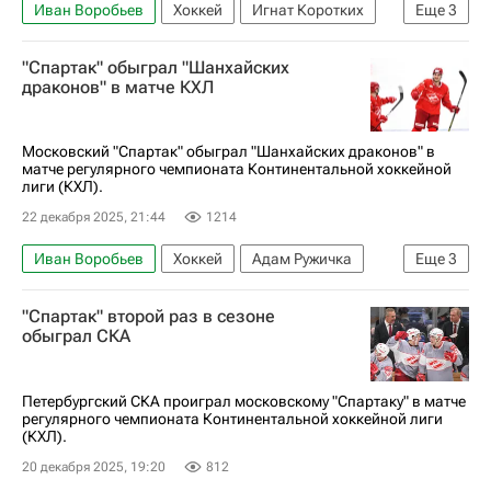
Иван Воробьев
Хоккей
Игнат Коротких
Еще
3
Амур
Витязь
КХЛ 2025-2026
"Спартак" обыграл "Шанхайских
драконов" в матче КХЛ
Московский "Спартак" обыграл "Шанхайских драконов" в
матче регулярного чемпионата Континентальной хоккейной
лиги (КХЛ).
22 декабря 2025, 21:44
1214
Иван Воробьев
Хоккей
Адам Ружичка
Еще
3
Шанхайские драконы
КХЛ 2025-2026
"Спартак" второй раз в сезоне
Спенсер Фу
обыграл СКА
Петербургский СКА проиграл московскому "Спартаку" в матче
регулярного чемпионата Континентальной хоккейной лиги
(КХЛ).
20 декабря 2025, 19:20
812