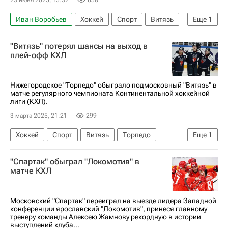
Иван Воробьев
Хоккей
Спорт
Витязь
Еще
1
КХЛ 2025-2026
"Витязь" потерял шансы на выход в
плей-офф КХЛ
Нижегородское "Торпедо" обыграло подмосковный "Витязь" в
матче регулярного чемпионата Континентальной хоккейной
лиги (КХЛ).
3 марта 2025, 21:21
299
Хоккей
Спорт
Витязь
Торпедо
Еще
1
КХЛ 2025-2026
"Спартак" обыграл "Локомотив" в
матче КХЛ
Московский "Спартак" переиграл на выезде лидера Западной
конференции ярославский "Локомотив", принеся главному
тренеру команды Алексею Жамнову рекордную в истории
выступлений клуба...