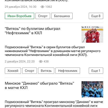
Континентальной хоккейной лиги (КХЛ).
29 декабря 2024, 16:30
1062
Иван Воробьев
Спорт
Балашиха
Еще
8
Адам Ружичка
Андрей Локтионов
Витязь
"Витязь" по буллитам обыграл
ХК Спартак (Москва)
Горди Хоу
"Нефтехимик" в КХЛ
КХЛ 2025-2026
ЦСКА
Хоккей
Подмосковный "Витязь" в серии буллитов обыграл
нижнекамский "Нефтехимик" в домашнем матче регулярного
чемпионата Континентальной хоккейной лиги (КХЛ).
2 декабря 2024, 22:20
438
Хоккей
Спорт
Витязь
Нефтехимик
Еще
1
КХЛ 2025-2026
Минское "Динамо" обыграло "Витязь"
в матче КХЛ
Подмосковный "Витязь" проиграл минскому "Динамо" в матче
регулярного чемпионата Континентальной хоккейной лиги