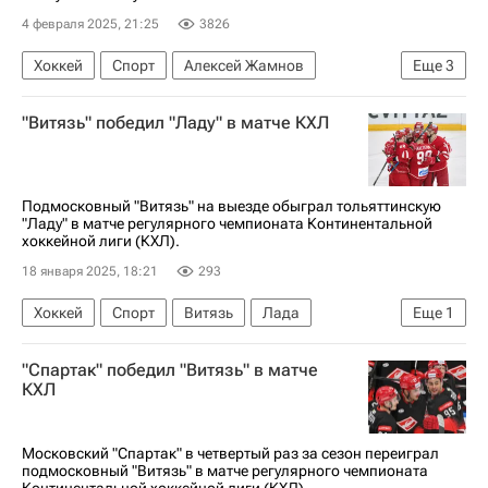
4 февраля 2025, 21:25
3826
Хоккей
Спорт
Алексей Жамнов
Еще
3
Локомотив (Ярославль)
ХК Спартак (Москва)
"Витязь" победил "Ладу" в матче КХЛ
КХЛ 2025-2026
Подмосковный "Витязь" на выезде обыграл тольяттинскую
"Ладу" в матче регулярного чемпионата Континентальной
хоккейной лиги (КХЛ).
18 января 2025, 18:21
293
Хоккей
Спорт
Витязь
Лада
Еще
1
КХЛ 2025-2026
"Спартак" победил "Витязь" в матче
КХЛ
Московский "Спартак" в четвертый раз за сезон переиграл
подмосковный "Витязь" в матче регулярного чемпионата