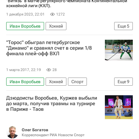
"Витязь" в матче регулярного чемпионата Континентальной
хоккейной лиги (КХЛ).
1 декабря 2023, 22:01
1272
Иван Воробьев
Хоккей
Еще
5
Регулярный чемпионат КХЛ
"Торос" обыграл петербургское
СКА (Санкт-Петербург)
Витязь
"Динамо" и сравнял счет в серии 1/8
финала плей-офф ВХЛ
Михаил Воробьев
Александр Никишин
1 марта 2017, 22:19
28
Иван Воробьев
Хоккей
Спорт
Еще
9
Высшая хоккейная лига
Дзюдоисты Воробьев, Куржев выбыли
Динамо (Санкт-Петербург)
Звезда (Чехов)
до марта, получив травмы на турнире
в Париже - Таов
Сарыарка (Караганда)
Ска-Нева
ХК Рязань
Торос (Нефтекамск)
Кирилл Полозов
Вадим Щегольков
Олег Богатов
Корреспондент РИА Новости Спорт