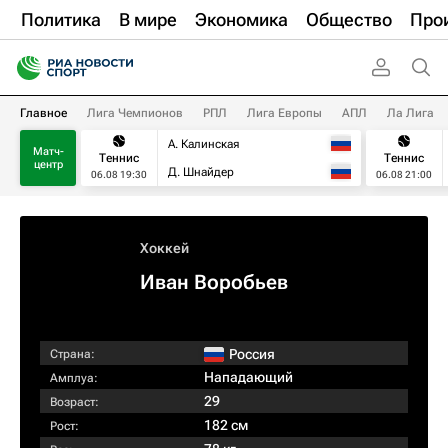
Политика
В мире
Экономика
Общество
Про
Главное
Лига Чемпионов
РПЛ
Лига Европы
АПЛ
Ла Лига
А. Калинская
Матч-
Теннис
Теннис
центр
Д. Шнайдер
06.08 19:30
06.08 21:00
Хоккей
Иван Воробьев
Россия
Страна:
Нападающий
Амплуа:
29
Возраст:
182 см
Рост: