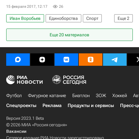
15 февраля 2017, 12:17
26
Иван Воробьев
Единоборства
Спорт
Еще
2
Хасанби Таов
Еще 20 материалов
Турнир Большого Шлема по дзюдо
Футбол
Фигурное катание
Биатлон
ЗОЖ
Хоккей
Ав
Спецпроекты
Реклама
Продукты и сервисы
Пресс-ц
Версия 2023.1 Beta
© 2026 МИА «Россия сегодня»
Вакансии
Сетевое издание РИА Новости зарегистрировано