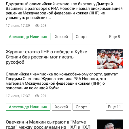
Двукратный олимпийский чемпион по биатлону Дмитрий
Васильев в разговоре с РИА Новости назвал дискриминацией
решение Международной федерации хоккея (IIHF) не
упомянуть российских...
17 июня, 17:39
208
Александр Никишин
Хоккей
Спорт
Еще
8
Петр Кочетков
Журова: статью IIHF о победе в Кубке
Международная федерация хоккея (IIHF)
Стэнли без россиян мог писать
русофоб
Кубок Стэнли
Андрей Свечников
Каролина Харрикейнз
Вегас Голден Найтс
Олимпийская чемпионка по конькобежному спорту, депутат
Госдумы Светлана Журова заявила РИА Новости, что
Национальная хоккейная лига (НХЛ)
материал Международной федерации хоккея (IIHF) о
завоевании командой Кубка...
Дмитрий Васильев
17 июня, 17:37
291
Александр Никишин
Хоккей
Спорт
Еще
11
Украина
Россия
Светлана Журова
Овечкин и Малкин сыграют в "Матче
Петр Кочетков
Госдума РФ
года" между россиянами из НХЛ и КХЛ