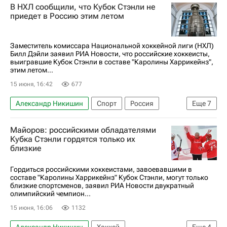
В НХЛ сообщили, что Кубок Стэнли не
Кубок Стэнли
Андрей Свечников
приедет в Россию этим летом
Вегас Голден Найтс
Национальная хоккейная лига (НХЛ)
Заместитель комиссара Национальной хоккейной лиги (НХЛ)
Билл Дэйли заявил РИА Новости, что российские хоккеисты,
выигравшие Кубок Стэнли в составе "Каролины Харрикейнз",
этим летом...
15 июня, 16:42
677
Александр Никишин
Спорт
Россия
Еще
7
Билл Дэйли
Петр Кочетков
Кубок Стэнли
Майоров: российскими обладателями
Андрей Свечников
Каролина Харрикейнз
Кубка Стэнли гордятся только их
близкие
Вегас Голден Найтс
Национальная хоккейная лига (НХЛ)
Гордиться российскими хоккеистами, завоевавшими в
составе "Каролины Харрикейнз" Кубок Стэнли, могут только
близкие спортсменов, заявил РИА Новости двукратный
олимпийский чемпион...
15 июня, 16:06
1132
Александр Никишин
Хоккей
Еще
4