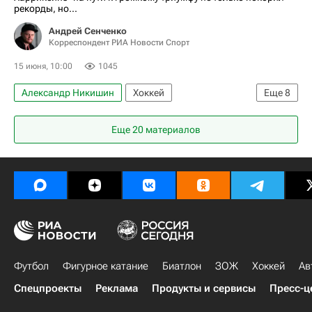
рекорды, но...
Андрей Сенченко
Корреспондент РИА Новости Спорт
15 июня, 10:00
1045
Александр Никишин
Хоккей
Еще
8
Национальная хоккейная лига (НХЛ)
Еще 20 материалов
КХЛ 2025-2026
Каролина Харрикейнз
СКА (Санкт-Петербург)
ХК Спартак (Москва)
Роман Ротенберг
Материалы РИА Спорт
Авторы РИА Новости Спорт
Футбол
Фигурное катание
Биатлон
ЗОЖ
Хоккей
Ав
Спецпроекты
Реклама
Продукты и сервисы
Пресс-ц