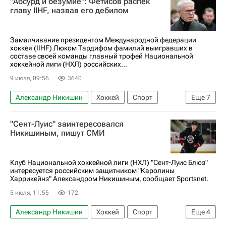
"Абсурд и безумие": Фетисов распек
Павел Минтюков
Марат Хуснутдинов
главу IIHF, назвав его дебилом
Михаил Сергачев
Артемий Панарин
Илья Сорокин
Коламбус Блю Джекетс
Замалчивание президентом Международной федерации
хоккея (IIHF) Люком Тардифом фамилий выигравших в
Ак Барс
Локомотив (Ярославль)
составе своей команды главный трофей Национальной
хоккейной лиги (НХЛ) российских...
9 июля, 09:56
3640
Александр Никишин
Хоккей
Спорт
Еще
7
Андрей Свечников
Россия
"Сент-Луис" заинтересовался
Каролина Харрикейнз
Фредерик Андерсен
Никишиным, пишут СМИ
Вегас Голден Найтс
Национальная хоккейная лига (НХЛ)
Клуб Национальной хоккейной лиги (НХЛ) "Сент-Луис Блюз"
интересуется российским защитником "Каролины
Международная федерация хоккея (IIHF)
Харрикейнз" Александром Никишиным, сообщает Sportsnet.
5 июля, 11:55
172
Александр Никишин
Хоккей
Спорт
Еще
4