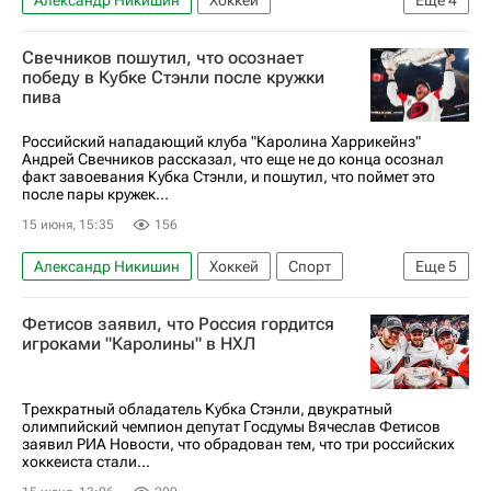
Борис Майоров
Андрей Свечников
Свечников пошутил, что осознает
Каролина Харрикейнз
Вегас Голден Найтс
победу в Кубке Стэнли после кружки
пива
Российский нападающий клуба "Каролина Харрикейнз"
Андрей Свечников рассказал, что еще не до конца осознал
факт завоевания Кубка Стэнли, и пошутил, что поймет это
после пары кружек...
15 июня, 15:35
156
Александр Никишин
Хоккей
Спорт
Еще
5
Андрей Свечников
Себастьян Ахо
Фетисов заявил, что Россия гордится
Каролина Харрикейнз
Вегас Голден Найтс
игроками "Каролины" в НХЛ
Национальная хоккейная лига (НХЛ)
Трехкратный обладатель Кубка Стэнли, двукратный
олимпийский чемпион депутат Госдумы Вячеслав Фетисов
заявил РИА Новости, что обрадован тем, что три российских
хоккеиста стали...