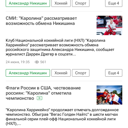
Александр Никишин
Хоккей
Спорт
Еще
4
Амир Мифтахов
СКА (Санкт-Петербург)
СМИ: "Каролина" рассматривает
Национальная хоккейная лига (НХЛ)
возможность обмена Никишина
Каролина Харрикейнз
Клуб Национальной хоккейной лиги (НХЛ) "Каролина
Харрикейнз" рассматривает возможность обмена
российского защитника Александра Никишина, сообщает
журналист Даррен Дрегер в соцсети...
24 июня, 19:35
561
Александр Никишин
Хоккей
Спорт
Еще
4
Орел
СКА (Санкт-Петербург)
Флаги России в США, чествование
Каролина Харрикейнз
россиян: "Каролина" отметила
чемпионство
Национальная хоккейная лига (НХЛ)
"Каролина Харрикейнз" продолжает отмечать долгожданное
чемпионство. Обыграв "Вегас Голден Найтс" в шести матчах
финальной серии плей-офф Национальной хоккейной лиги
(НХЛ),...