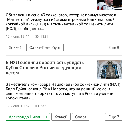
Международная федерация хоккея (IIHF)
Кубок Стэнли
Андрей Свечников
Объявлены имена 49 хоккеистов, которые примут участие в
"Матче года" между российскими игроками Национальной
Каролина Харрикейнз
Вегас Голден Найтс
хоккейной лиги (НХЛ) и Континентальной хоккейной лиги
(КХЛ), сообщается...
Национальная хоккейная лига (НХЛ)
17 июня, 15:11
1321
Хоккей
Санкт-Петербург
Еще
8
Александр Овечкин
Евгений Малкин
В НХЛ оценили вероятность увидеть
Артемий Панарин
Авангард
Кубок Стэнли в России следующим
летом
Лос-Анджелес Кингз
СКА (Санкт-Петербург)
Национальная хоккейная лига (НХЛ)
Заместитель комиссара Национальной хоккейной лиги (НХЛ)
Билл Дэйли заявил РИА Новости, что на данный момент
КХЛ 2025-2026
слишком рано говорить о том, смогут ли в России увидеть
Кубок Стэнли...
17 июня, 10:52
232
Александр Никишин
Хоккей
Спорт
Еще
7
Россия
Билл Дэйли
Петр Кочетков