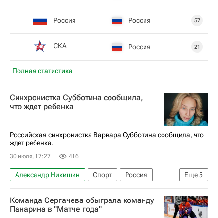
Россия
Россия
57
СКА
Россия
21
Полная статистика
Синхронистка Субботина сообщила,
что ждет ребенка
Российская синхронистка Варвара Субботина сообщила, что
ждет ребенка.
30 июля, 17:27
416
Александр Никишин
Спорт
Россия
Еще
5
Европа
Варвара Субботина
Команда Сергачева обыграла команду
Каролина Харрикейнз
Панарина в "Матче года"