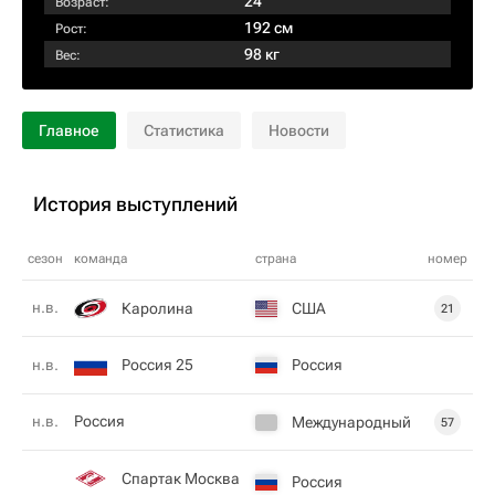
24
Возраст:
192 см
Рост:
98 кг
Вес:
Главное
Статистика
Новости
История выступлений
сезон
команда
страна
номер
н.в.
Каролина
США
21
Россия 25
Россия
н.в.
н.в.
Россия
Международный
57
Спартак Москва
Россия