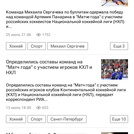
Национальная хоккейная лига (НХЛ)
Синхронное плавание
Команда Михаила Сергачева по буллитам одержала победу
над командой Артемия Панарина в "Матче года" с участием
российских хоккеистов Национальной хоккейной лиги (НХЛ)
и...
25 июля, 21:06
1752
Хоккей
Спорт
Михаил Сергачев
Еще
3
Артемий Панарин
Определились составы команд на
Национальная хоккейная лига (НХЛ)
"Матч года" с участием игроков КХЛ и
НХЛ
КХЛ 2025-2026
Определились составы команд на "Матч года" с участием
российских игроков клубов Континентальной хоккейной лиги
(КХЛ) и Национальной хоккейной лиги (НХЛ), передает
корреспондент РИА...
13 июля, 18:00
653
Хоккей
Спорт
Санкт-Петербург
Еще
10
Москва
Дмитрий Симашев