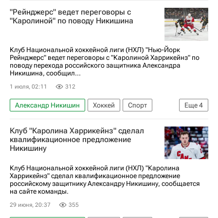
Орел
Каролина Харрикейнз
"Рейнджерс" ведет переговоры с
Сент-Луис Блюз
Нью-Йорк Рейнджерс
"Каролиной" по поводу Никишина
Клуб Национальной хоккейной лиги (НХЛ) "Нью-Йорк
Рейнджерс" ведет переговоры с "Каролиной Харрикейнз" по
поводу перехода российского защитника Александра
Никишина, сообщил...
1 июля, 02:11
312
Александр Никишин
Хоккей
Спорт
Еще
4
Орел
Нью-Йорк Рейнджерс
Клуб "Каролина Харрикейнз" сделал
Каролина Харрикейнз
квалификационное предложение
Никишину
Национальная хоккейная лига (НХЛ)
Клуб Национальной хоккейной лиги (НХЛ) "Каролина
Харрикейнз" сделал квалификационное предложение
российскому защитнику Александру Никишину, сообщается
на сайте команды.
29 июня, 20:37
355