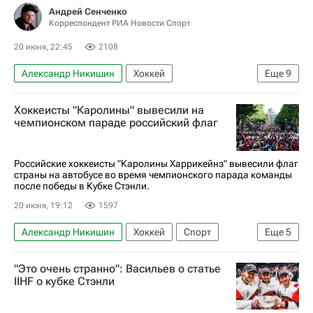
Андрей Сенченко
Корреспондент РИА Новости Спорт
20 июня, 22:45
2108
Александр Никишин
Хоккей
Еще
9
Национальная хоккейная лига (НХЛ)
Хоккеисты "Каролины" вывесили на
Кубок Стэнли
Каролина Харрикейнз
чемпионском параде российский флаг
Андрей Свечников
Александр Овечкин
Евгений Свечников (хоккеист)
Петр Кочетков
Российские хоккеисты "Каролины Харрикейнз" вывесили флаг
страны на автобусе во время чемпионского парада команды
Материалы РИА Спорт
после победы в Кубке Стэнли.
Авторы РИА Новости Спорт
20 июня, 19:12
1597
Александр Никишин
Хоккей
Спорт
Еще
5
Кубок Стэнли
Андрей Свечников
"Это очень странно": Васильев о статье
Вегас Голден Найтс
Каролина Харрикейнз
IIHF о кубке Стэнли
Петр Кочетков