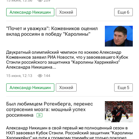
15 июня, 13:06
209
Александр Никишин
Хоккей
Еще
6
Андрей Свечников
Вячеслав Фетисов
"Почет и уважуха": Кожевников оценил
Каролина Харрикейнз
Вегас Голден Найтс
вклад россиян в победу "Каролины"
Госдума РФ
Национальная хоккейная лига (НХЛ)
Двукратный олимпийский чемпион по хоккею Александр
Кожевников заявил РИА Новости, что у завоевавшего Кубок
Стэнли российского защитника "Каролины Харрикейнз"
Александра Никишина...
15 июня, 12:13
144
Александр Никишин
Хоккей
Еще
5
Андрей Свечников
Каролина Харрикейнз
Был любимцем Ротенберга, перенес
Вегас Голден Найтс
сотрясения мозга: мощный успех
россиянина
Национальная хоккейная лига (НХЛ)
Кубок Стэнли
Александр Никишин в свой первый же полноценный сезон в
НХЛ завоевал Кубок Стэнли. Российский защитник "Каролины
Харрикейнз" на пути к громкому триумфу не только покорил