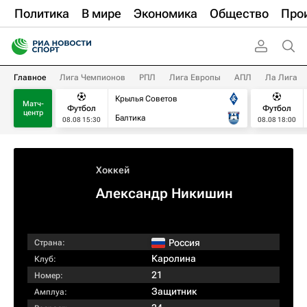
Политика
В мире
Экономика
Общество
Про
Главное
Лига Чемпионов
РПЛ
Лига Европы
АПЛ
Ла Лига
Крылья Советов
Матч-
Футбол
Футбол
центр
Балтика
08.08 15:30
08.08 18:00
Хоккей
Александр Никишин
Россия
Страна:
Каролина
Клуб:
21
Номер:
Защитник
Амплуа: