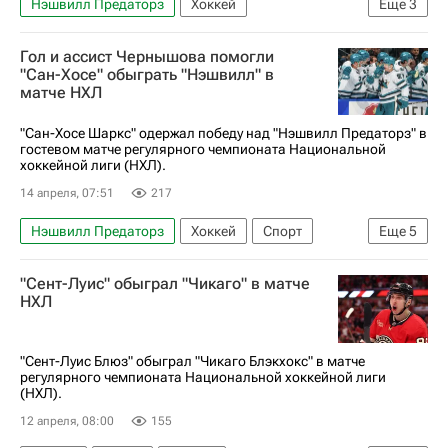
Нэшвилл Предаторз
Хоккей
Еще
3
ХК Динамо (Москва)
Гол и ассист Чернышова помогли
Национальная хоккейная лига (НХЛ)
"Сан-Хосе" обыграть "Нэшвилл" в
матче НХЛ
КХЛ 2025-2026
"Сан-Хосе Шаркс" одержал победу над "Нэшвилл Предаторз" в
гостевом матче регулярного чемпионата Национальной
хоккейной лиги (НХЛ).
14 апреля, 07:51
217
Нэшвилл Предаторз
Хоккей
Спорт
Еще
5
Игорь Чернышов
Матвей Мичков
"Сент-Луис" обыграл "Чикаго" в матче
Сан-Хосе Шаркс
НХЛ
Национальная хоккейная лига (НХЛ)
Нэшвилл
"Сент-Луис Блюз" обыграл "Чикаго Блэкхокс" в матче
регулярного чемпионата Национальной хоккейной лиги
(НХЛ).
12 апреля, 08:00
155