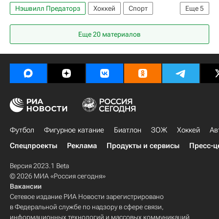
Нэшвилл Предаторз
Хоккей
Спорт
Еще
5
Адриан Кемпе
Скотт Лоутон
Йоэл Армия
Еще 20 материалов
Лос-Анджелес Кингз
Национальная хоккейная лига (НХЛ)
Футбол
Фигурное катание
Биатлон
ЗОЖ
Хоккей
Ав
Спецпроекты
Реклама
Продукты и сервисы
Пресс-ц
Версия 2023.1 Beta
© 2026 МИА «Россия сегодня»
Вакансии
Сетевое издание РИА Новости зарегистрировано
в Федеральной службе по надзору в сфере связи,
информационных технологий и массовых коммуникаций