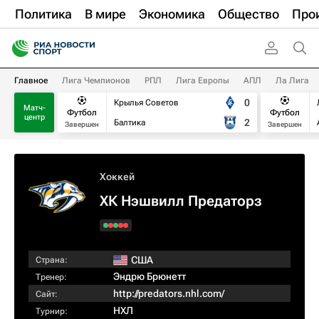
Политика
В мире
Экономика
Общество
Про
Главное
Лига Чемпионов
РПЛ
Лига Европы
АПЛ
Ла Лига
0
Крылья Советов
Матч-
Футбол
Футбол
центр
2
Балтика
Завершен
Завершен
Хоккей
ХК Нэшвилл Предаторз
США
Страна:
Эндрю Брюнетт
Тренер:
http://predators.nhl.com/
Сайт:
НХЛ
Турнир: