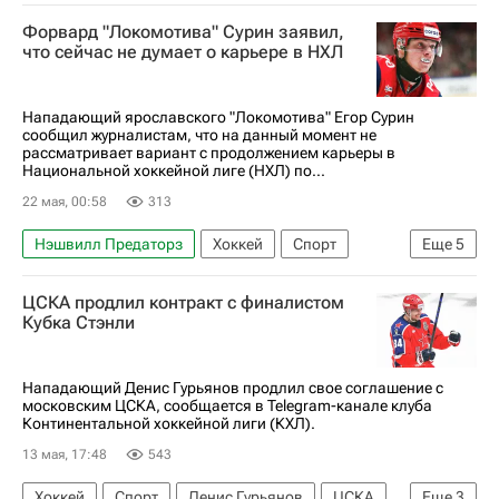
Роман Йоси
Хенри Йокихарью
Форвард "Локомотива" Сурин заявил,
Свен Андригетто
Чемпионат мира по хоккею
что сейчас не думает о карьере в НХЛ
Нападающий ярославского "Локомотива" Егор Сурин
сообщил журналистам, что на данный момент не
рассматривает вариант с продолжением карьеры в
Национальной хоккейной лиге (НХЛ) по...
22 мая, 00:58
313
Нэшвилл Предаторз
Хоккей
Спорт
Еще
5
Боб Хартли
Ак Барс
ЦСКА продлил контракт с финалистом
Национальная хоккейная лига (НХЛ)
Кубка Стэнли
КХЛ 2025-2026
Локомотив (Ярославль)
Нападающий Денис Гурьянов продлил свое соглашение с
московским ЦСКА, сообщается в Telegram-канале клуба
Континентальной хоккейной лиги (КХЛ).
13 мая, 17:48
543
Хоккей
Спорт
Денис Гурьянов
ЦСКА
Еще
3