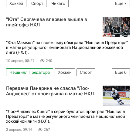
Хоккей
Спорт
Чикаго
Еще
7
Алексей Торопченко
Джордан Кайру
"Юта" Сергачева впервые вышла в
Илья Михеев
Сент-Луис Блюз
плей-офф НХЛ
Чикаго Блэкхокс
Каролина Харрикейнз
Национальная хоккейная лига (НХЛ)
"Юта Маммот" на своем льду обыграла "Нэшвилл Предаторз"
в матче регулярного чемпионата Национальной хоккейной
лиги (НХЛ).
10 апреля, 08:27
240
Нэшвилл Предаторз
Хоккей
Спорт
Еще
6
Солт-Лейк-Сити
Михаил Сергачев
Передача Панарина не спасла "Лос-
Ник Шмальц
Юта Маммот
Анджелес" от проигрыша в матче НХЛ
Кайлер Ямамото
Национальная хоккейная лига (НХЛ)
"Лос-Анджелес Кингз" в серии буллитов проиграл "Нэшвилл
Предаторз" в матче регулярного чемпионата Национальной
хоккейной лиги (НХЛ).
3 апреля, 09:16
267