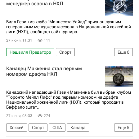
Нью-Джерси Девилз
Тампа-Бэй Лайтнинг
менеджер сезона в НХЛ
Калгари Флэймз
Билл Герин из клуба "Миннесота Уайлд" признан лучшим
генеральным менеджером сезона в Национальной хоккейной
лиги (НХЛ), сообщает сайт турнира.
27 июня, 11:31
111
Нэшвилл Предаторз
Спорт
Еще
6
Кирилл Капризов
Владимир Тарасенко
Канадец Маккенна стал первым
Миннесота Уайлд
Колорадо Эвеланш
номером драфта НХЛ
Национальная хоккейная лига (НХЛ)
Хоккей
Канадский нападающий Гэвин Маккенна был выбран клубом
"Торонто Мейпл Лифс" под первым номером на драфте
Национальной хоккейной лиги (НХЛ), который проходит в
Баффало (штат...
27 июня, 03:33
274
Хоккей
Спорт
США
Канада
Еще
5
Баффало
Сан-Хосе Шаркс