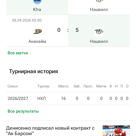
Юта
Нэшвилл
08.04.2026 05:00
0
:
5
Анахайм
Нэшвилл
Все матчи
Турнирная история
Сезон
Турнир
Место
Заб.
Проп.
Матчи
В
Н
П
О
2026/2027
НХЛ
16
0
0
0
0
0
0
0
Все результаты
Денисенко подписал новый контракт с
"Ак Барсом"