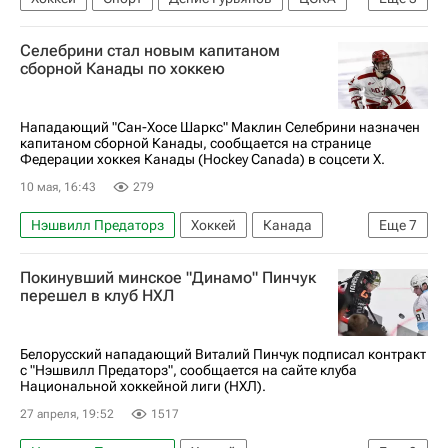
Даллас Старз
КХЛ 2025-2026
Селебрини стал новым капитаном
Национальная хоккейная лига (НХЛ)
сборной Канады по хоккею
Нападающий "Сан-Хосе Шаркс" Маклин Селебрини назначен
капитаном сборной Канады, сообщается на странице
Федерации хоккея Канады (Hockey Canada) в соцсети X.
10 мая, 16:43
279
Нэшвилл Предаторз
Хоккей
Канада
Еще
7
Цюрих
США
Райан О'Райлли
Покинувший минское "Динамо" Пинчук
Джон Таварес
Сан-Хосе Шаркс
перешел в клуб НХЛ
Торонто Мейпл Лифс
Спорт
Белорусский нападающий Виталий Пинчук подписал контракт
с "Нэшвилл Предаторз", сообщается на сайте клуба
Национальной хоккейной лиги (НХЛ).
27 апреля, 19:52
1517