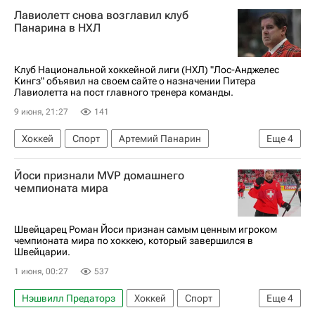
Питтсбург Пингвинз
Лавиолетт снова возглавил клуб
Национальная хоккейная лига (НХЛ)
Панарина в НХЛ
Клуб Национальной хоккейной лиги (НХЛ) "Лос-Анджелес
Кингз" объявил на своем сайте о назначении Питера
Лавиолетта на пост главного тренера команды.
9 июня, 21:27
141
Хоккей
Спорт
Артемий Панарин
Еще
4
Питер Лавиолетт
Лос-Анджелес Кингз
Йоси признали MVP домашнего
Каролина Харрикейнз
чемпионата мира
Национальная хоккейная лига (НХЛ)
Швейцарец Роман Йоси признан самым ценным игроком
чемпионата мира по хоккею, который завершился в
Швейцарии.
1 июня, 00:27
537
Нэшвилл Предаторз
Хоккей
Спорт
Еще
4