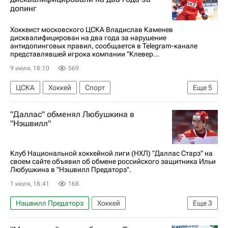
допинг
Национальная хоккейная лига (НХЛ)
Хоккеист московского ЦСКА Владислав Каменев
дисквалифицирован на два года за нарушение
антидопинговых правил, сообщается в Telegram-канале
представлявшей игрока компании "Клевер...
9 июля, 18:10
569
ЦСКА
Хоккей
Спорт
Еще
5
Владислав Каменев
"Даллас" обменял Любушкина в
Металлург (Магнитогорск)
"Нэшвилл"
СКА (Санкт-Петербург)
КХЛ 2025-2026
Национальная хоккейная лига (НХЛ)
Клуб Национальной хоккейной лиги (НХЛ) "Даллас Старз" на
своем сайте объявил об обмене российского защитника Ильи
Любушкина в "Нэшвилл Предаторз".
1 июля, 18:41
168
Нэшвилл Предаторз
Хоккей
Еще
3
Илья Любушкин
Даллас Старз