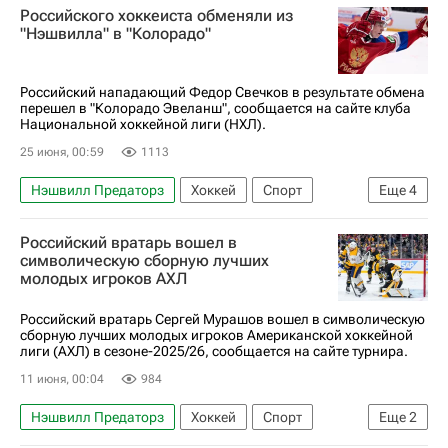
Российского хоккеиста обменяли из
Торонто Мейпл Лифс
Ванкувер Кэнакс
"Нэшвилла" в "Колорадо"
Национальная хоккейная лига (НХЛ)
Российский нападающий Федор Свечков в результате обмена
перешел в "Колорадо Эвеланш", сообщается на сайте клуба
Национальной хоккейной лиги (НХЛ).
25 июня, 00:59
1113
Нэшвилл Предаторз
Хоккей
Спорт
Еще
4
Федор Свечков
Колорадо Эвеланш
Российский вратарь вошел в
Национальная хоккейная лига (НХЛ)
символическую сборную лучших
молодых игроков АХЛ
КХЛ 2025-2026
Российский вратарь Сергей Мурашов вошел в символическую
сборную лучших молодых игроков Американской хоккейной
лиги (АХЛ) в сезоне-2025/26, сообщается на сайте турнира.
11 июня, 00:04
984
Нэшвилл Предаторз
Хоккей
Спорт
Еще
2