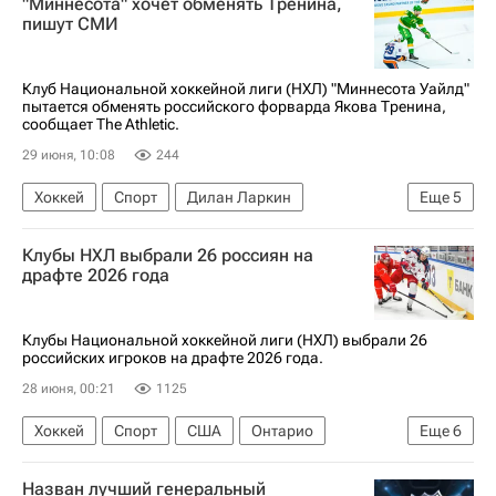
"Миннесота" хочет обменять Тренина,
Национальная хоккейная лига (НХЛ)
пишут СМИ
Клуб Национальной хоккейной лиги (НХЛ) "Миннесота Уайлд"
пытается обменять российского форварда Якова Тренина,
сообщает The Athletic.
29 июня, 10:08
244
Хоккей
Спорт
Дилан Ларкин
Еще
5
Яков Тренин
Миннесота Уайлд
Клубы НХЛ выбрали 26 россиян на
Детройт Ред Уингз
Колорадо Эвеланш
драфте 2026 года
Национальная хоккейная лига (НХЛ)
Клубы Национальной хоккейной лиги (НХЛ) выбрали 26
российских игроков на драфте 2026 года.
28 июня, 00:21
1125
Хоккей
Спорт
США
Онтарио
Еще
6
Баффало
Илья Морозов
Никита Щербак
Назван лучший генеральный