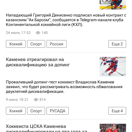
Нападающий Григорий Денисенко подписал новый контракт с
казанским "Ак Барсом", сообщается в Telegram-канале клуба
Континентальной хоккейной лиги (КХЛ).
24 июля, 17:52
140
Хоккей
Спорт
Россия
Еще
2
Григорий Денисенко
Ак Барс
Каменев отреагировал на
дисквалификацию за допинг
Проваливший допинг-тест хоккеист Владислав Каменев
заявил, что будет рассматривать возможность обжалования
двухлетней дисквалификации.
9 июля, 18:21
814
Хоккей
Спорт
РУСАДА
Еще
4
Владислав Каменев
СКА (Санкт-Петербург)
Хоккеиста ЦСКА Каменева
КХЛ 2025-2026
дисквалифицировали на два года за