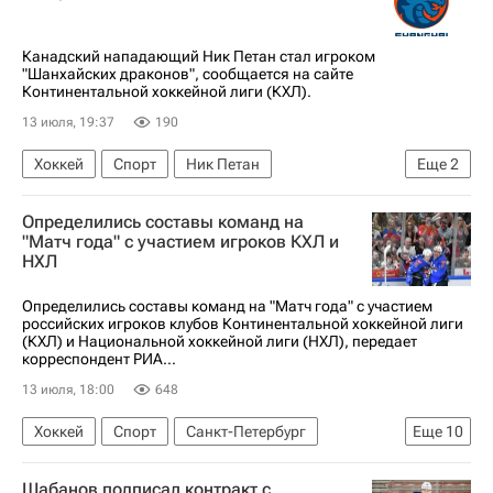
Канадский нападающий Ник Петан стал игроком
"Шанхайских драконов", сообщается на сайте
Континентальной хоккейной лиги (КХЛ).
13 июля, 19:37
190
Хоккей
Спорт
Ник Петан
Еще
2
Шанхайские драконы
КХЛ 2025-2026
Определились составы команд на
"Матч года" с участием игроков КХЛ и
НХЛ
Определились составы команд на "Матч года" с участием
российских игроков клубов Континентальной хоккейной лиги
(КХЛ) и Национальной хоккейной лиги (НХЛ), передает
корреспондент РИА...
13 июля, 18:00
648
Хоккей
Спорт
Санкт-Петербург
Еще
10
Москва
Дмитрий Симашев
Шабанов подписал контракт с