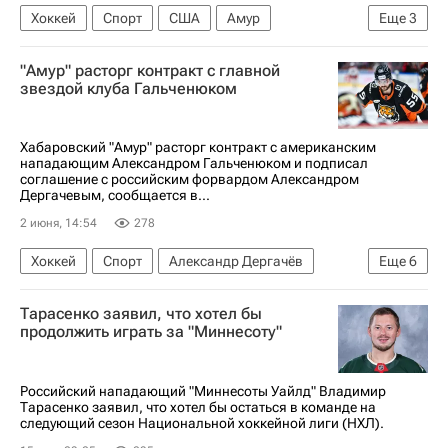
Хоккей
Спорт
США
Амур
Еще
3
СКА (Санкт-Петербург)
КХЛ 2025-2026
"Амур" расторг контракт с главной
Национальная хоккейная лига (НХЛ)
звездой клуба Гальченюком
Хабаровский "Амур" расторг контракт с американским
нападающим Александром Гальченюком и подписал
соглашение с российским форвардом Александром
Дергачевым, сообщается в...
2 июня, 14:54
278
Хоккей
Спорт
Александр Дергачёв
Еще
6
СКА (Санкт-Петербург)
Амур
Тарасенко заявил, что хотел бы
Колорадо Эвеланш
Кирилл Слепец
продолжить играть за "Миннесоту"
КХЛ 2025-2026
Национальная хоккейная лига (НХЛ)
Российский нападающий "Миннесоты Уайлд" Владимир
Тарасенко заявил, что хотел бы остаться в команде на
следующий сезон Национальной хоккейной лиги (НХЛ).