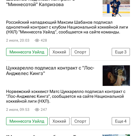
Павел Минтюков
Марат Хуснутдинов
"Миннесотой" Капризова
Михаил Сергачев
Артемий Панарин
Илья Сорокин
Коламбус Блю Джекетс
Российский нападающий Максим Шабанов подписал
однолетний контракт с клубом Национальной хоккейной лиги
Ак Барс
Локомотив (Ярославль)
(НХЛ) "Миннесота Уайлд", сообщается на сайте команды.
2 июля, 20:03
428
Миннесота Уайлд
Хоккей
Спорт
Еще
3
Максим Шабанов
Нью-Йорк Айлендерс
Цуккарелло подписал контракт с "Лос-
Национальная хоккейная лига (НХЛ)
Анджелес Кингз"
Норвежский хоккеист Матс Цуккарелло подписал контракт с
"Лос-Анджелес Кингз", сообщается на сайте Национальной
хоккейной лиги (НХЛ).
2 июля, 09:53
247
Миннесота Уайлд
Хоккей
Спорт
Еще
4
Матс Цуккарелло
Лос-Анджелес Кингз