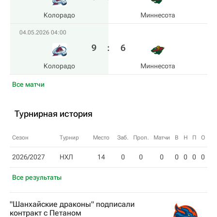
Колорадо
Миннесота
04.05.2026 04:00
9
:
6
Колорадо
Миннесота
Все матчи
Турнирная история
Сезон
Турнир
Место
Заб.
Проп.
Матчи
В
Н
П
О
2026/2027
НХЛ
14
0
0
0
0
0
0
0
Все результаты
"Шанхайские драконы" подписали
контракт с Петаном