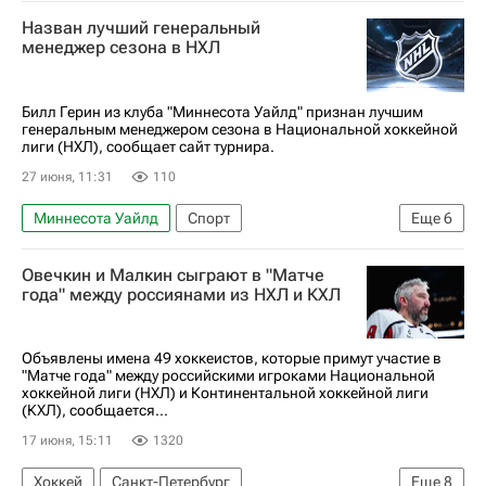
Россия
Владимир Тарасенко
Назван лучший генеральный
Детройт Ред Уингз
Сент-Луис Блюз
менеджер сезона в НХЛ
Национальная хоккейная лига (НХЛ)
Билл Герин из клуба "Миннесота Уайлд" признан лучшим
генеральным менеджером сезона в Национальной хоккейной
лиги (НХЛ), сообщает сайт турнира.
27 июня, 11:31
110
Миннесота Уайлд
Спорт
Еще
6
Кирилл Капризов
Владимир Тарасенко
Овечкин и Малкин сыграют в "Матче
Нэшвилл Предаторз
Колорадо Эвеланш
года" между россиянами из НХЛ и КХЛ
Национальная хоккейная лига (НХЛ)
Хоккей
Объявлены имена 49 хоккеистов, которые примут участие в
"Матче года" между российскими игроками Национальной
хоккейной лиги (НХЛ) и Континентальной хоккейной лиги
(КХЛ), сообщается...
17 июня, 15:11
1320
Хоккей
Санкт-Петербург
Еще
8