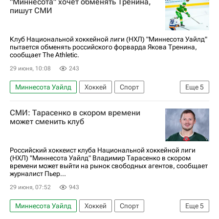
"Миннесота" хочет обменять Тренина,
Даллас Старз
пишут СМИ
Национальная хоккейная лига (НХЛ)
Клуб Национальной хоккейной лиги (НХЛ) "Миннесота Уайлд"
пытается обменять российского форварда Якова Тренина,
сообщает The Athletic.
29 июня, 10:08
243
Миннесота Уайлд
Хоккей
Спорт
Еще
5
Дилан Ларкин
Яков Тренин
СМИ: Тарасенко в скором времени
Детройт Ред Уингз
Колорадо Эвеланш
может сменить клуб
Национальная хоккейная лига (НХЛ)
Российский хоккеист клуба Национальной хоккейной лиги
(НХЛ) "Миннесота Уайлд" Владимир Тарасенко в скором
времени может выйти на рынок свободных агентов, сообщает
журналист Пьер...
29 июня, 07:52
943
Миннесота Уайлд
Хоккей
Спорт
Еще
5