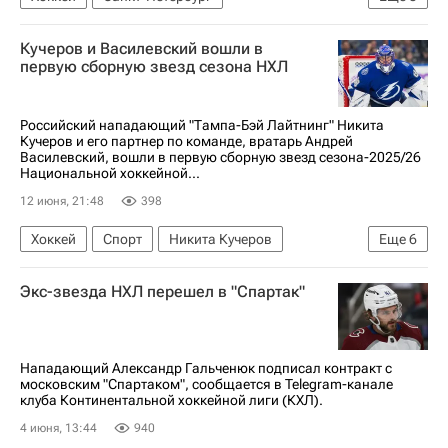
Александр Овечкин
Евгений Малкин
Кучеров и Василевский вошли в
Артемий Панарин
Авангард
первую сборную звезд сезона НХЛ
Лос-Анджелес Кингз
СКА (Санкт-Петербург)
Национальная хоккейная лига (НХЛ)
Российский нападающий "Тампа-Бэй Лайтнинг" Никита
Кучеров и его партнер по команде, вратарь Андрей
КХЛ 2025-2026
Василевский, вошли в первую сборную звезд сезона-2025/26
Национальной хоккейной...
12 июня, 21:48
398
Хоккей
Спорт
Никита Кучеров
Еще
6
Джейсон Робертсон
Андрей Василевский
Экс-звезда НХЛ перешел в "Спартак"
Тампа-Бэй Лайтнинг
Колорадо Эвеланш
Даллас Старз
Национальная хоккейная лига (НХЛ)
Нападающий Александр Гальченюк подписал контракт с
московским "Спартаком", сообщается в Telegram-канале
клуба Континентальной хоккейной лиги (КХЛ).
4 июня, 13:44
940