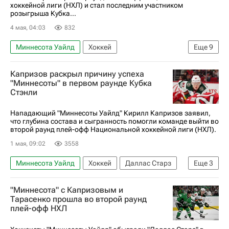
хоккейной лиги (НХЛ) и стал последним участником
розыгрыша Кубка...
4 мая, 04:03
832
Миннесота Уайлд
Хоккей
Еще
9
Национальная хоккейная лига (НХЛ)
Капризов раскрыл причину успеха
Монреаль Канадиенс
Тампа-Бэй Лайтнинг
"Миннесоты" в первом раунде Кубка
Стэнли
Баффало Сейбрз
Каролина Харрикейнз
Филадельфия Флайерз
Вегас Голден Найтс
Нападающий "Миннесоты Уайлд" Кирилл Капризов заявил,
что глубина состава и сыгранность помогли команде выйти во
Анахайм Дакс
Колорадо Эвеланш
второй раунд плей-офф Национальной хоккейной лиги (НХЛ).
1 мая, 09:02
3558
Миннесота Уайлд
Хоккей
Даллас Старз
Еще
3
Колорадо Эвеланш
Кирилл Капризов
"Миннесота" с Капризовым и
Национальная хоккейная лига (НХЛ)
Тарасенко прошла во второй раунд
плей-офф НХЛ