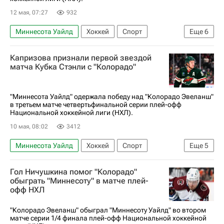
12 мая, 07:27
932
Миннесота Уайлд
Хоккей
Спорт
Еще
6
Денвер
Данила Юров
Назем Кадри
Капризова признали первой звездой
Росс Колтон
Колорадо Эвеланш
матча Кубка Стэнли с "Колорадо"
Национальная хоккейная лига (НХЛ)
"Миннесота Уайлд" одержала победу над "Колорадо Эвеланш"
в третьем матче четвертьфинальной серии плей-офф
Национальной хоккейной лиги (НХЛ).
10 мая, 08:02
3412
Миннесота Уайлд
Хоккей
Спорт
Еще
5
Кирилл Капризов
Куинн Хьюз
Гол Ничушкина помог "Колорадо"
Райан Хартман
Колорадо Эвеланш
обыграть "Миннесоту" в матче плей-
офф НХЛ
Национальная хоккейная лига (НХЛ)
"Колорадо Эвеланш" обыграл "Миннесоту Уайлд" во втором
матче серии 1/4 финала плей-офф Национальной хоккейной