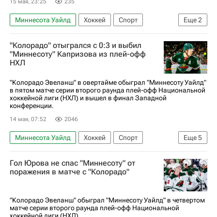
15 мая, 23:25
235
Миннесота Уайлд
Хоккей
Спорт
Еще
2
Владимир Тарасенко
"Колорадо" отыгрался с 0:3 и выбил
Национальная хоккейная лига (НХЛ)
"Миннесоту" Капризова из плей-офф
НХЛ
"Колорадо Эвеланш" в овертайме обыграл "Миннесоту Уайлд"
в пятом матче серии второго раунда плей-офф Национальной
хоккейной лиги (НХЛ) и вышел в финал Западной
конференции.
14 мая, 07:52
2046
Миннесота Уайлд
Хоккей
Спорт
Еще
5
Ник Фолиньо
Паркер Келли
Бретт Кулак
Гол Юрова не спас "Миннесоту" от
Колорадо Эвеланш
поражения в матче с "Колорадо"
Национальная хоккейная лига (НХЛ)
"Колорадо Эвеланш" обыграл "Миннесоту Уайлд" в четвертом
матче серии второго раунда плей-офф Национальной
хоккейной лиги (НХЛ).