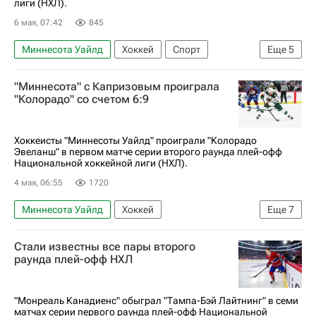
лиги (НХЛ).
6 мая, 07:42
845
Миннесота Уайлд
Хоккей
Спорт
Еще
5
Валерий Ничушкин
Мартин Нечас
"Миннесота" с Капризовым проиграла
Габриэль Ландескуг
Колорадо Эвеланш
"Колорадо" со счетом 6:9
Национальная хоккейная лига (НХЛ)
Хоккеисты "Миннесоты Уайлд" проиграли "Колорадо
Эвеланш" в первом матче серии второго раунда плей-офф
Национальной хоккейной лиги (НХЛ).
4 мая, 06:55
1720
Миннесота Уайлд
Хоккей
Еще
7
Национальная хоккейная лига (НХЛ)
Стали известны все пары второго
Колорадо Эвеланш
Кирилл Капризов
раунда плей-офф НХЛ
Валерий Ничушкин
Владимир Тарасенко
Данила Юров
Яков Тренин
"Монреаль Канадиенс" обыграл "Тампа-Бэй Лайтнинг" в семи
матчах серии первого раунда плей-офф Национальной