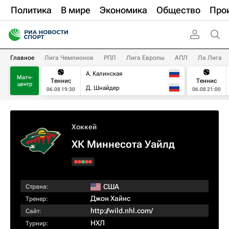
Политика
В мире
Экономика
Общество
Про
Главное
Лига Чемпионов
РПЛ
Лига Европы
АПЛ
Ла Лига
А. Калинская
Матч-
Теннис
Теннис
центр
Д. Шнайдер
06.08 19:30
06.08 21:00
Хоккей
ХК Миннесота Уайлд
США
Страна:
Джон Хайнс
Тренер:
http://wild.nhl.com/
Сайт:
НХЛ
Турнир: