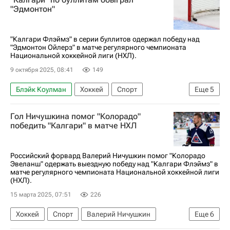
Калгари Флэймз
"Эдмонтон"
Национальная хоккейная лига (НХЛ)
"Калгари Флэймз" в серии буллитов одержал победу над
"Эдмонтон Ойлерз" в матче регулярного чемпионата
Национальной хоккейной лиги (НХЛ).
9 октября 2025, 08:41
149
Блэйк Коулман
Хоккей
Спорт
Еще
5
Калгари Флэймз
Эдмонтон Ойлерз
Гол Ничушкина помог "Колорадо"
Национальная хоккейная лига (НХЛ)
победить "Калгари" в матче НХЛ
Райан Нюджент-Хопкинс
Леон Драйзайтль
Российский форвард Валерий Ничушкин помог "Колорадо
Эвеланш" одержать выездную победу над "Калгари Флэймз" в
матче регулярного чемпионата Национальной хоккейной лиги
(НХЛ).
15 марта 2025, 07:51
226
Хоккей
Спорт
Валерий Ничушкин
Еще
6