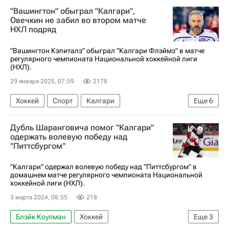
Илья Сорокин
Паркер Келли
"Вашингтон" обыграл "Калгари",
Колорадо Эвеланш
Калгари Флэймз
Овечкин не забил во втором матче
НХЛ подряд
Нью-Йорк Айлендерс
Национальная хоккейная лига (НХЛ)
"Вашингтон Кэпиталз" обыграл "Калгари Флэймз" в матче
регулярного чемпионата Национальной хоккейной лиги
(НХЛ).
29 января 2025, 07:59
2178
Хоккей
Спорт
Калгари
Еще
6
Андрей Кузьменко
Дилан Строум
Дубль Шаранговича помог "Калгари"
Пьер-Люк Дюбуа
Калгари Флэймз
одержать волевую победу над
"Питтсбургом"
Вашингтон Кэпиталз
Национальная хоккейная лига (НХЛ)
"Калгари" одержал волевую победу над "Питтсбургом" в
домашнем матче регулярного чемпионата Национальной
хоккейной лиги (НХЛ).
3 марта 2024, 08:55
218
Блэйк Коулман
Хоккей
Еще
3