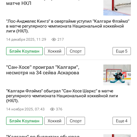
матче НХЛ
"Лос-Анджелес Кингз" в овертайме уступил "Калгари Флэймз"
в матче регулярного чемпионата Национальной хоккейной
лиги (НХЛ).
14 декабря 2025, 11:29
217
Блэйк Коулман
Хоккей
Спорт
Еще
5
Адриан Кемпе
Морган Фрост
"Сан-Хосе" проиграл "Калгари",
Лос-Анджелес Кингз
Калгари Флэймз
несмотря на 34 сейва Аскарова
Национальная хоккейная лига (НХЛ)
"Калгари Флэймз" обыграл "Сан-Хосе Шаркс" в матче
регулярного чемпионата Национальной хоккейной лиги
(НХЛ).
14 ноября 2025, 07:43
376
Блэйк Коулман
Хоккей
Спорт
Еще
4
Ярослав Аскаров
Сан-Хосе Шаркс
"Калгари" по буллитам обыграл