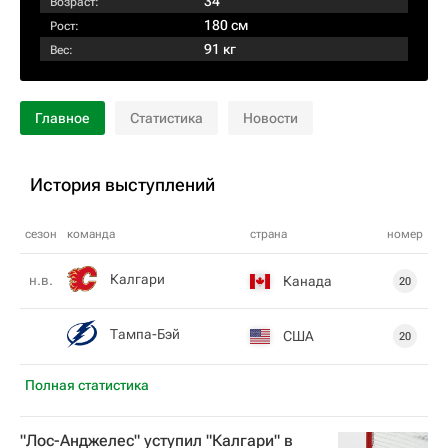
34
Возраст:
180 см
Рост:
91 кг
Вес:
Главное
Статистика
Новости
История выступлений
сезон
команда
страна
номер
Калгари
н.в.
Канада
20
Тампа-Бэй
США
20
Полная статистика
"Лос-Анджелес" уступил "Калгари" в