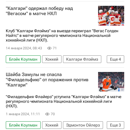
Национальная хоккейная лига (НХЛ)
"Калгари" одержал победу над
Егор Шарангович
Назем Кадри
"Вегасом" в матче НХЛ
Клуб "Калгари Флэймз" на выезде переиграл "Вегас Голден
Найтс" в матче регулярного чемпионата Национальной
хоккейной лиги (НХЛ).
14 января 2024, 08:43
71
Блэйк Коулман
Хоккей
Калгари Флэймз
Еще
4
Вегас Голден Найтс
Назем Кадри
Шайба Замулы не спасла
Иван Барбашев
"Филадельфию" от поражения против
"Калгари"
Национальная хоккейная лига (НХЛ)
"Филадельфия Флайерз" уступила "Калгари Флэймз" в матче
регулярного чемпионата Национальной хоккейной лиги
(НХЛ).
1 января 2024, 11:11
70
Блэйк Коулман
Хоккей
Эдмонтон Ойлерз
Еще
3