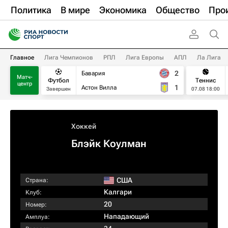
Политика
В мире
Экономика
Общество
Про
Главное
Лига Чемпионов
РПЛ
Лига Европы
АПЛ
Ла Лига
2
Бавария
Матч-
Футбол
Теннис
центр
1
Астон Вилла
Завершен
07.08 18:00
Хоккей
Блэйк Коулман
США
Страна:
Калгари
Клуб:
20
Номер:
Нападающий
Амплуа: