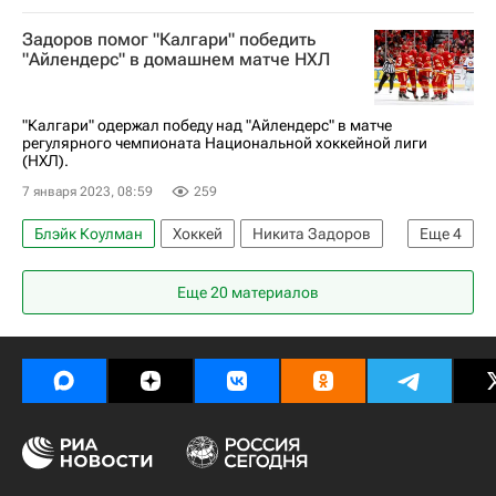
Филадельфия Флайерз
Калгари Флэймз
Задоров помог "Калгари" победить
Национальная хоккейная лига (НХЛ)
"Айлендерс" в домашнем матче НХЛ
"Калгари" одержал победу над "Айлендерс" в матче
регулярного чемпионата Национальной хоккейной лиги
(НХЛ).
7 января 2023, 08:59
259
Блэйк Коулман
Хоккей
Никита Задоров
Еще
4
Милан Лучич
Регулярный чемпионат КХЛ
Еще 20 материалов
Калгари Флэймз
Нью-Йорк Айлендерс