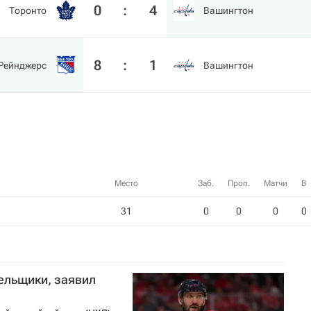
0
:
4
Торонто
Вашингтон
8
:
1
Рейнджерс
Вашингтон
Место
Заб.
Проп.
Матчи
В
31
0
0
0
0
лельщики, заявил