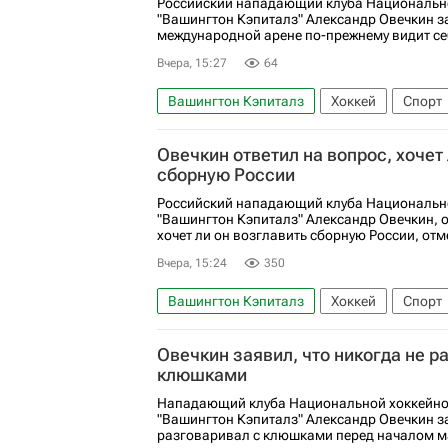
Российский нападающий клуба Национально
"Вашингтон Кэпиталз" Александр Овечкин за
международной арене по-прежнему видит се
Вчера, 15:27
64
Вашингтон Кэпиталз
Хоккей
Спорт
Международная федерация хоккея (IIHF)
Овечкин ответил на вопрос, хочет
Спортивный арбитражный суд (CAS)
Ал
сборную России
Национальная хоккейная лига (НХЛ)
Российский нападающий клуба Национально
"Вашингтон Кэпиталз" Александр Овечкин, о
хочет ли он возглавить сборную России, отме
Вчера, 15:24
350
Вашингтон Кэпиталз
Хоккей
Спорт
Александр Овечкин
Национальная хокк
Овечкин заявил, что никогда не р
клюшками
Нападающий клуба Национальной хоккейно
"Вашингтон Кэпиталз" Александр Овечкин за
разговаривал с клюшками перед началом м