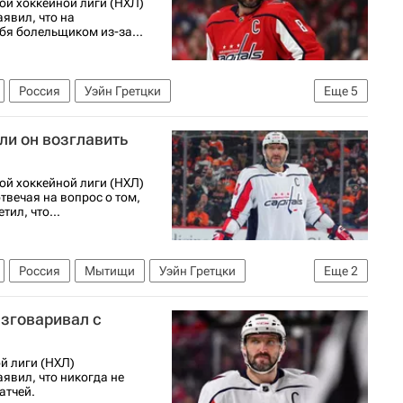
й хоккейной лиги (НХЛ)
явил, что на
бя болельщиком из-за...
Россия
Уэйн Гретцки
Еще
5
Федерация хоккея России (ФХР)
 ли он возглавить
ександр Овечкин
й хоккейной лиги (НХЛ)
твечая на вопрос о том,
тил, что...
Россия
Мытищи
Уэйн Гретцки
Еще
2
ейная лига (НХЛ)
азговаривал с
й лиги (НХЛ)
явил, что никогда не
атчей.