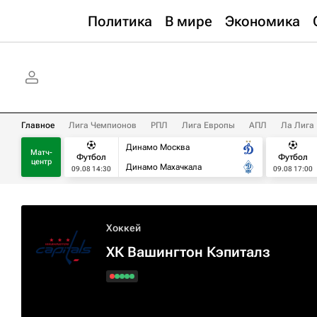
Политика
В мире
Экономика
Главное
Лига Чемпионов
РПЛ
Лига Европы
АПЛ
Ла Лига
Динамо Москва
Матч-
Футбол
Футбол
центр
Динамо Махачкала
09.08 14:30
09.08 17:00
Хоккей
ХК Вашингтон Кэпиталз