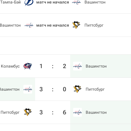
Тампа-Бэй
матч не начался
Вашингтон
Вашингтон
матч не начался
Питтсбург
1
:
2
Коламбус
Вашингтон
3
:
0
Вашингтон
Питтсбург
3
:
6
Питтсбург
Вашингтон