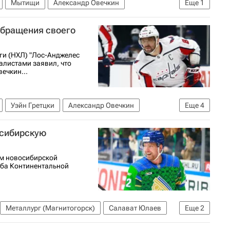
Мытищи
Александр Овечкин
Еще
1
обращения своего
ги (НХЛ) "Лос-Анджелес
алистами заявил, что
ечкин...
Уэйн Гретцки
Александр Овечкин
Еще
4
с-Анджелес Кингз
осибирскую
ом новосибирской
уба Континентальной
Металлург (Магнитогорск)
Салават Юлаев
Еще
2
я лига (НХЛ)