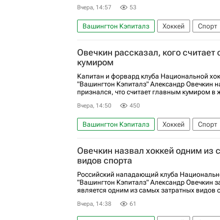
Вчера, 14:57
53
Вашингтон Кэпиталз
Хоккей
Спорт
Национальная хоккейная лига (НХЛ)
Овечкин рассказал, кого считает
кумиром
Капитан и форвард клуба Национальной хок
"Вашингтон Кэпиталз" Александр Овечкин н
признался, что считает главным кумиром в 
Вчера, 14:50
450
Вашингтон Кэпиталз
Хоккей
Спорт
Александр Овечкин
Капитан
Нацио
Овечкин назвал хоккей одним из 
видов спорта
Российский нападающий клуба Национально
"Вашингтон Кэпиталз" Александр Овечкин за
является одним из самых затратных видов 
Вчера, 14:38
61