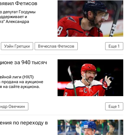
заявил Фетисов
ю депутат Госдумы
оддерживает и
лз" Александра
Уэйн Гретцки
Вячеслав Фетисов
Еще
1
ионе за 940 тысяч
ейной лиги (НХЛ)
 продана на аукционе
я на сайте аукциона.
андр Овечкин
Еще
1
ения по переходу в