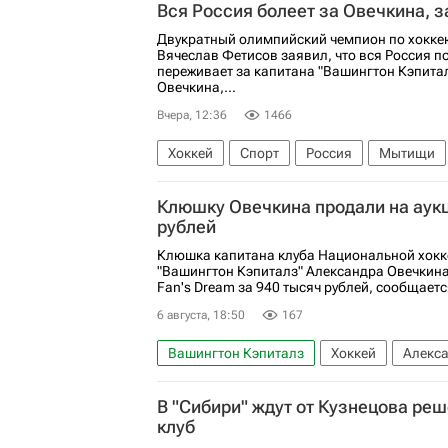
Вся Россия болеет за Овечкина, 
Двукратный олимпийский чемпион по хокке
Вячеслав Фетисов заявил, что вся Россия п
переживает за капитана "Вашингтон Кэпита
Овечкина,...
Вчера, 12:36
1466
Хоккей
Спорт
Россия
Мытищи
Госдума РФ
Клюшку Овечкина продали на аукц
рублей
Клюшка капитана клуба Национальной хокк
"Вашингтон Кэпиталз" Александра Овечкина
Fan's Dream за 940 тысяч рублей, сообщаетс
6 августа, 18:50
167
Вашингтон Кэпиталз
Хоккей
Алекс
Национальная хоккейная лига (НХЛ)
В "Сибири" ждут от Кузнецова реш
клуб