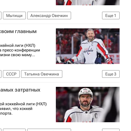
Мытищи
Александр Овечкин
Еще
1
 своим главным
кейной лиги (НХЛ)
а пресс-конференции
жизни свою маму...
СССР
Татьяна Овечкина
Еще
3
нальная хоккейная лига (НХЛ)
самых затратных
й хоккейной лиги (НХЛ)
явил, что хоккей
спорта.