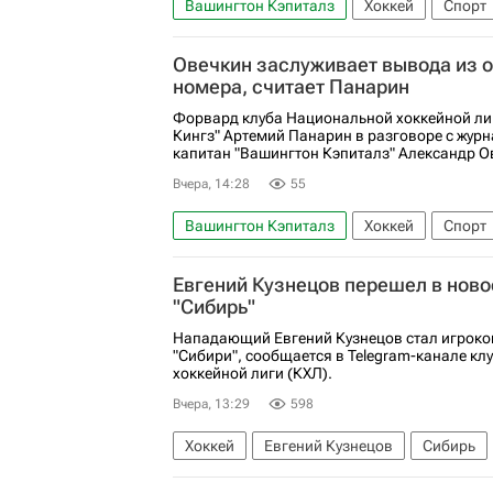
Вашингтон Кэпиталз
Хоккей
Спорт
Национальная хоккейная лига (НХЛ)
Овечкин заслуживает вывода из 
номера, считает Панарин
Форвард клуба Национальной хоккейной ли
Кингз" Артемий Панарин в разговоре с журн
капитан "Вашингтон Кэпиталз" Александр Ов
Вчера, 14:28
55
Вашингтон Кэпиталз
Хоккей
Спорт
Анже Копитар
Артемий Панарин
Ло
Евгений Кузнецов перешел в нов
Национальная хоккейная лига (НХЛ)
"Сибирь"
Нападающий Евгений Кузнецов стал игрок
"Сибири", сообщается в Telegram-канале кл
хоккейной лиги (КХЛ).
Вчера, 13:29
598
Хоккей
Евгений Кузнецов
Сибирь
КХЛ 2025-2026
Национальная хоккейна