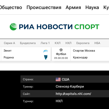
Общество
Происшествия
Армия
Наука
Ку
Серия А
Бундеслига
Лига 1
КХЛ
НХЛ
Евролига
НБА
Зенит
Спартак Москва
Футбол
Родина
Краснодар
09.08 20:00
США
Страна:
Спенсер Карбери
Тренер:
http://capitals.nhl.com/
Сайт:
НХЛ
Турнир: