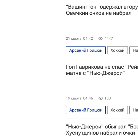
"Вашингтон" одержал втору
Овечкин очков не набрал
21 марта, 04:42
4447
Арсений Грицюк
Хоккей
На
Нью-Джерси Девилз
Александ
Гол Гаврикова не спас "Ре
матче с "Нью-Джерси"
19 марта, 04:46
133
Арсений Грицюк
Хоккей
На
Нью-Йорк Рейнджерс
Владисл
"Нью-Джерси" обыграл "Бос
Хуснутдинов набрали очки