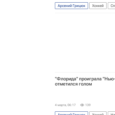
Арсений Грицюк
Хоккей
Сп
Национальная хоккейная лига (Н
Нью-Джерси Девилз
Торонто 
"Флорида" проиграла "Нью
отметился голом
4 марта, 06:17
139
Арсений Грицюк
Хоккей
На