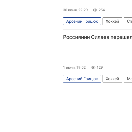
30 июня, 22:29
254
Арсений Грицюк
Хоккей
Сп
Национальная хоккейная лига (Н
Россиянин Силаев перешел
1 июня, 19:02
129
Арсений Грицюк
Хоккей
Ма
Торпедо
Национальная хоккей