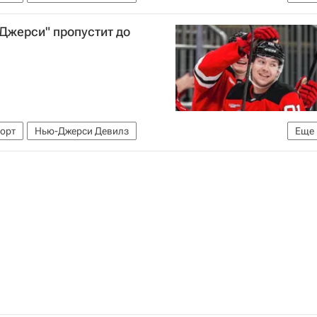
ХЛ)
Джерси" пропустит до
орт
Нью-Джерси Девилз
Еще
ХЛ)