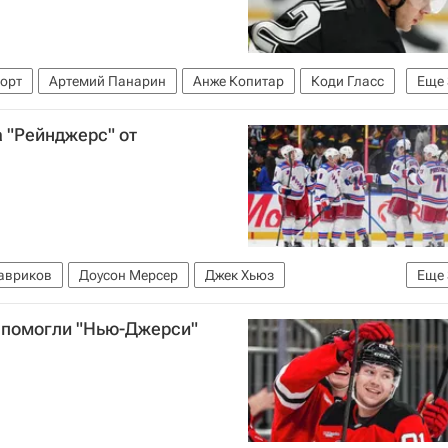
орт
Артемий Панарин
Анже Копитар
Коди Гласс
Еще
ьная хоккейная лига (НХЛ)
Нью-Джерси Девилз
 "Рейнджерс" от
авриков
Доусон Мерсер
Джек Хьюз
Еще
 Рейнджерс
Национальная хоккейная лига (НХЛ)
 помогли "Нью-Джерси"