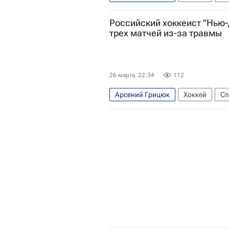
Национальная хоккейная лига (Н
Российский хоккеист "Нью-
трех матчей из-за травмы
26 марта, 22:34
112
Арсений Грицюк
Хоккей
Сп
Национальная хоккейная лига (Н