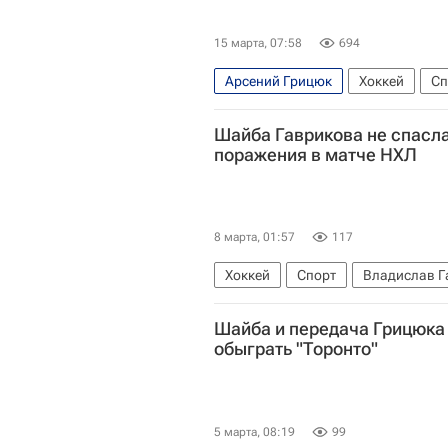
15 марта, 07:58
694
Арсений Грицюк
Хоккей
Сп
Лос-Анджелес Кингз
Национал
Шайба Гаврикова не спасла
поражения в матче НХЛ
8 марта, 01:57
117
Хоккей
Спорт
Владислав Г
Нью-Джерси Девилз
Нью-Йорк
Шайба и передача Грицюка
обыграть "Торонто"
5 марта, 08:19
99