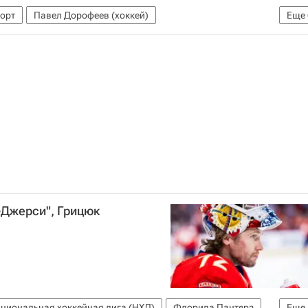
орт
Павел Дорофеев (хоккей)
Еще
ХЛ)
Тимо Майер
Коннор Браун
Матиас Маччелли
Мейпл Лифс
-Джерси", Грицюк
циональная хоккейная лига (НХЛ)
Флорида Пантерз
Еще