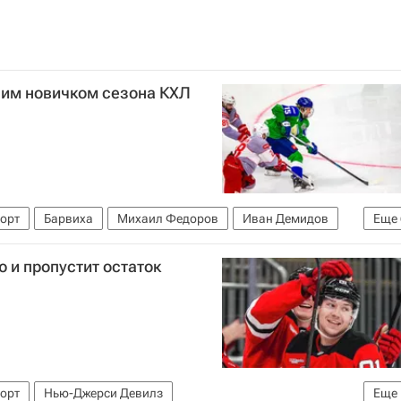
им новичком сезона КХЛ
орт
Барвиха
Михаил Федоров
Иван Демидов
Еще
ков
Анатолий Никонцев
Металлург (Магнитогорск)
 и пропустит остаток
25-2026
орт
Нью-Джерси Девилз
Еще