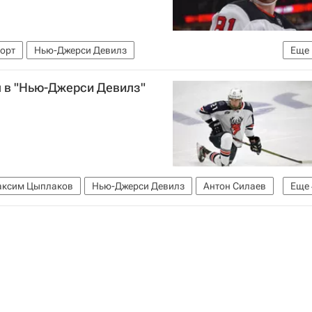
орт
Нью-Джерси Девилз
Еще
ХЛ)
 в "Нью-Джерси Девилз"
ксим Цыплаков
Нью-Джерси Девилз
Антон Силаев
Еще
ная лига (НХЛ)
КХЛ 2025-2026
Спорт