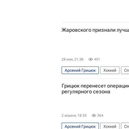
Жаровского признали лучш
28 мая, 21:38
401
Арсений Грицюк
Хоккей
Сп
Павел Здунов
Илья Проскуря
Грицюк перенесет операцию
СКА (Санкт-Петербург)
КХЛ 20
регулярного сезона
2 апреля, 18:55
364
Арсений Грицюк
Хоккей
Сп