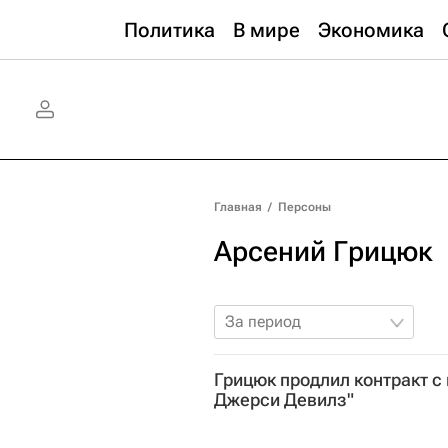
Политика
В мире
Экономика
Главная
/
Персоны
Арсений Грицюк
За период
Грицюк продлил контракт с
Джерси Девилз"