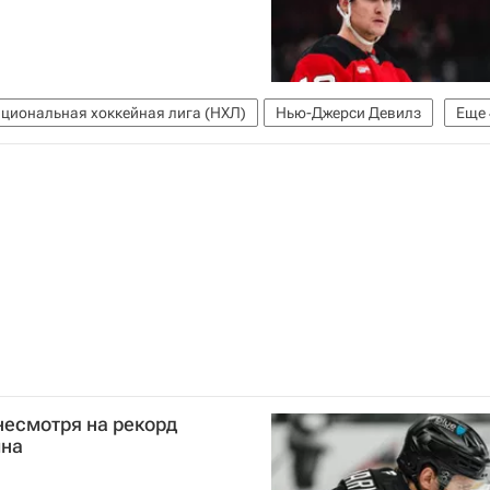
циональная хоккейная лига (НХЛ)
Нью-Джерси Девилз
Еще
ков
Марат Хуснутдинов
Никита Задоров
несмотря на рекорд
ина