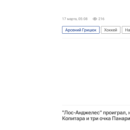
17 марта, 05:08
216
Арсений Грицюк
Хоккей
На
Бостон Брюинз
Максим Цыпла
"Лос-Анджелес" проиграл, 
Копитара и три очка Панар