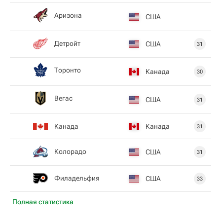
Аризона
США
Детройт
США
31
Торонто
Канада
30
Вегас
США
31
Канада
Канада
31
Колорадо
США
31
Филадельфия
США
33
Полная статистика