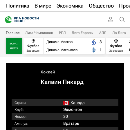
Политика
В мире
Экономика
Общество
Про
Главное
Лига Чемпионов
РПЛ
Лига Европы
АПЛ
Ла Лига
3
Динамо Москва
Матч-
Футбол
Футбол
центр
1
Динамо Махачкала
Завершен
Завершен
Хоккей
Калвин Пикард
Канада
Страна:
Эдмонтон
Клуб:
30
Номер:
Вратарь
Амплуа: