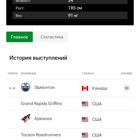
34
Возраст:
185 см
Рост:
91 кг
Вес:
Главное
Статистика
История выступлений
сезон
команда
страна
номер
Эдмонтон
н.в.
Канада
30
Grand Rapids Griffins
США
Аризона
США
Tucson Roadrunners
США