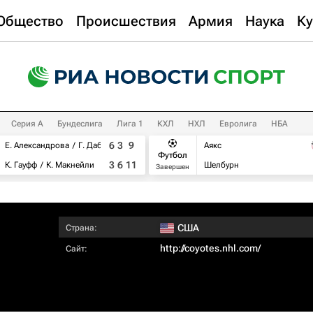
Общество
Происшествия
Армия
Наука
Ку
Серия А
Бундеслига
Лига 1
КХЛ
НХЛ
Евролига
НБА
6
3
9
Е. Александрова
Г. Дабровски
Аякс
Футбол
3
6
11
К. Гауфф
К. Макнейли
Шелбурн
Завершен
США
Страна:
http://coyotes.nhl.com/
Сайт: