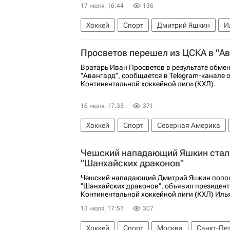
17 июля, 16:44
136
Хоккей
Спорт
Дмитрий Яшкин
И
Шанхайские драконы
Ак Барс
КХЛ 
Просветов перешел из ЦСКА в "Ав
Вратарь Иван Просветов в результате обме
"Авангард", сообщается в Telegram-канале 
Континентальной хоккейной лиги (КХЛ).
16 июля, 17:33
371
Хоккей
Спорт
Северная Америка
Калгари Флэймз
КХЛ 2025-2026
На
Чешский нападающий Яшкин стал
"Шанхайских драконов"
Чешский нападающий Дмитрий Яшкин попол
"Шанхайских драконов", объявил президент
Континентальной хоккейной лиги (КХЛ) Иль
13 июля, 17:57
307
Хоккей
Спорт
Москва
Санкт-Пе