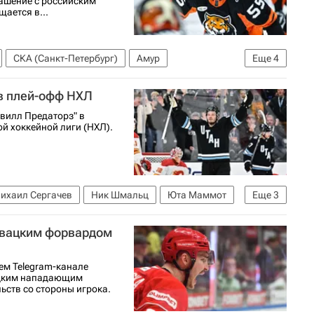
ашение с российским
ается в...
СКА (Санкт-Петербург)
Амур
Еще
4
КХЛ 2025-2026
в плей-офф НХЛ
вилл Предаторз" в
й хоккейной лиги (НХЛ).
ихаил Сергачев
Ник Шмальц
Юта Маммот
Еще
3
Национальная хоккейная лига (НХЛ)
ловацким форвардом
ем Telegram-канале
ацким нападающим
ьств со стороны игрока.