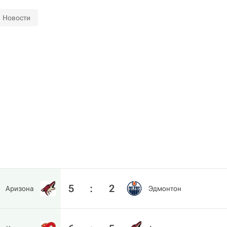
Новости
5
:
2
Аризона
Эдмонтон