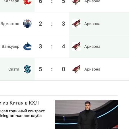
6
:
5
Калгари
Аризона
2
:
3
Эдмонтон
Аризона
3
:
4
Ванкувер
Аризона
5
:
0
Сиэтл
Аризона
 из Китая в КХЛ
сал годичный контракт
Telegram-канале клуба