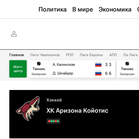
Политика
В мире
Экономика
Главное
Лига Чемпионов
РПЛ
Лига Европы
АПЛ
Ла Лига
3
3
А. Калинская
Матч-
Теннис
Теннис
центр
6
6
Д. Шнайдер
Завершен
Завершен
Хоккей
ХК Аризона Койотис