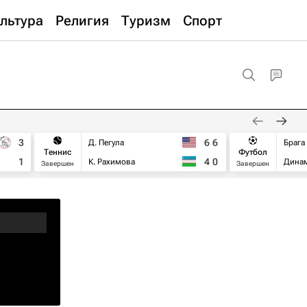
льтура
Религия
Туризм
Спорт
3
6
6
Д. Пегула
Брага
Теннис
Футбол
1
4
0
К. Рахимова
Дина
Завершен
Завершен