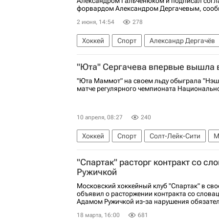
Александром Гальченюком и подписал согл
форвардом Александром Дергачевым, сообщ
2 июня, 14:54
278
Хоккей
Спорт
Александр Дергачёв
Колорадо Эвеланш
Кирилл Слепец
"Юта" Сергачева впервые вышла 
Национальная хоккейная лига (НХЛ)
"Юта Маммот" на своем льду обыграла "Нэш
матче регулярного чемпионата Национально
10 апреля, 08:27
240
Хоккей
Спорт
Солт-Лейк-Сити
М
Кайлер Ямамото
Нэшвилл Предаторз
"Спартак" расторг контракт со с
Ружичкой
Московский хоккейный клуб "Спартак" в сво
объявил о расторжении контракта со слов
Адамом Ружичкой из-за нарушения обязател
18 марта, 16:00
681