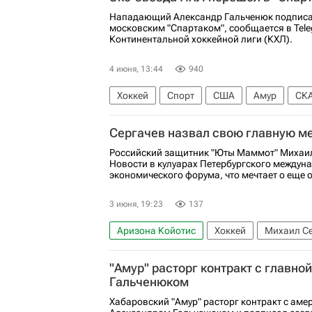
Нападающий Александр Гальченюк подписал
московским "Спартаком", сообщается в Tel
Континентальной хоккейной лиги (КХЛ).
4 июня, 13:44
940
Хоккей
Спорт
США
Амур
СКА
Национальная хоккейная лига (НХЛ)
Сергачев назвал свою главную ме
Российский защитник "Юты Маммот" Михаил
Новости в кулуарах Петербургского междун
экономического форума, что мечтает о еще 
3 июня, 19:23
137
Аризона Койотис
Хоккей
Михаил С
Национальная хоккейная лига (НХЛ)
"Амур" расторг контракт с главно
Гальченюком
Хабаровский "Амур" расторг контракт с а