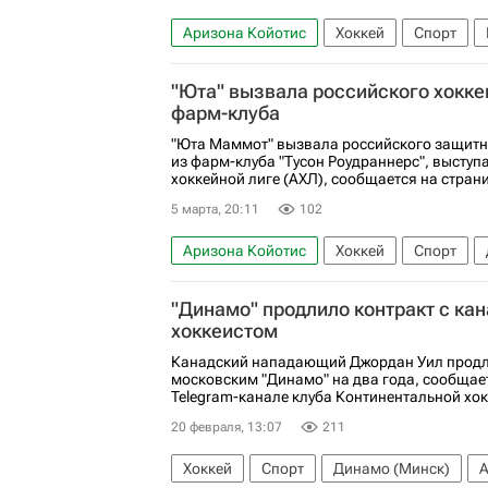
Аризона Койотис
Хоккей
Спорт
ХК Спартак (Москва)
Россия
Калга
"Юта" вызвала российского хокк
Национальная хоккейная лига (НХЛ)
фарм-клуба
"Юта Маммот" вызвала российского защит
из фарм-клуба "Тусон Роудраннерс", высту
хоккейной лиге (АХЛ), сообщается на стран
5 марта, 20:11
102
Аризона Койотис
Хоккей
Спорт
Филадельфия Флайерз
Национальная 
"Динамо" продлило контракт с ка
хоккеистом
Канадский нападающий Джордан Уил продли
московским "Динамо" на два года, сообща
Telegram-канале клуба Континентальной хок
20 февраля, 13:07
211
Хоккей
Спорт
Динамо (Минск)
А