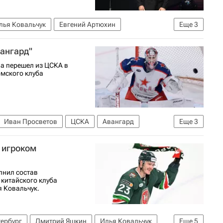
лья Ковальчук
Евгений Артюхин
Еще
3
2025-2026
ангард"
на перешел из ЦСКА в
омского клуба
Иван Просветов
ЦСКА
Авангард
Еще
3
циональная хоккейная лига (НХЛ)
 игроком
нил состав
 китайского клуба
я Ковальчук.
тербург
Дмитрий Яшкин
Илья Ковальчук
Еще
5