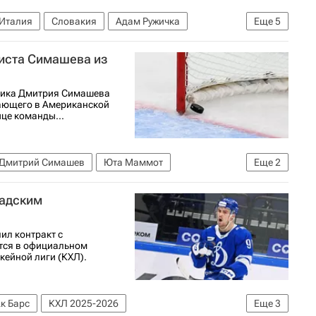
Италия
Словакия
Адам Ружичка
Еще
5
ри Флэймз
КХЛ 2025-2026
еиста Симашева из
ника Дмитрия Симашева
пающего в Американской
ице команды...
Дмитрий Симашев
Юта Маммот
Еще
2
хоккейная лига (НХЛ)
надским
л контракт с
ется в официальном
кейной лиги (КХЛ).
к Барс
КХЛ 2025-2026
Еще
3