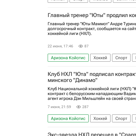
Шанхайские драконы
СКА (Санкт-Пете
Главный тренер "Юты" продлил ко
Национальная хоккейная лига (НХЛ)
Главный тренер "Юты Маммот" Андре Турин
долгосрочный контракт, сообщается на сай
хоккейной лиги (НХЛ).
22 июня, 17:46
87
Аризона Койотис
Хоккей
Спорт
Ванкувер Кэнакс
Национальная хоккей
Клуб НХЛ "Юта" подписал контрак
минского "Динамо"
Клуб Национальной хоккейной лиги (НХЛ) 
контракт с белорусским нападающим Вади
агент игрока Дэн Мильштейн на своей страни
7 июня, 21:59
287
Аризона Койотис
Хоккей
Спорт
Национальная хоккейная лига (НХЛ)
К
Экс-звезда НХЛ перешел в "Спарт