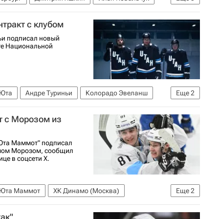
рбург)
Ак Барс
КХЛ 2025-2026
нтракт с клубом
ьи подписал новый
те Национальной
Юта
Андре Туриньи
Колорадо Эвеланш
Еще
2
ная лига (НХЛ)
т с Морозом из
"Юта Маммот" подписал
мом Морозом, сообщил
це в соцсети X.
Юта Маммот
ХК Динамо (Москва)
Еще
2
ХЛ 2025-2026
ак"