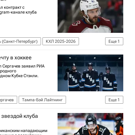
 контракт с
egram-канале клуба
 (Санкт-Петербург)
КХЛ 2025-2026
Еще
1
чту в хоккее
 Сергачев заявил РИА
ародного
одном Кубке Стэнли.
ергачев
Тампа-Бэй Лайтнинг
Еще
1
й звездой клуба
мериканским нападающим