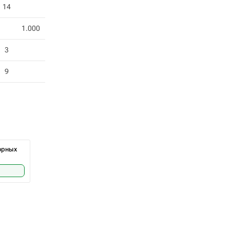
14
1.000
3
9
орных