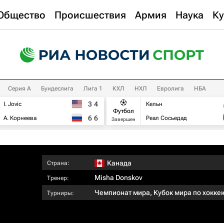
Общество
Происшествия
Армия
Наука
Ку
Серия А
Бундеслига
Лига 1
КХЛ
НХЛ
Евролига
НБА
3
4
I. Jovic
Кельн
Футбол
6
6
А. Корнеева
Реал Сосьедад
Завершен
Канада
Страна:
Misha Donskov
Тренер:
Чемпионат мира
,
Кубок мира по хокке
Турниры: