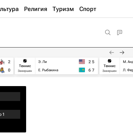
льтура
Религия
Туризм
Спорт
2
2
5
Э. Ли
М. Ан
Теннис
Теннис
0
6
7
Е. Рыбакина
Л. Фе
Завершен
Завершен
ю 1