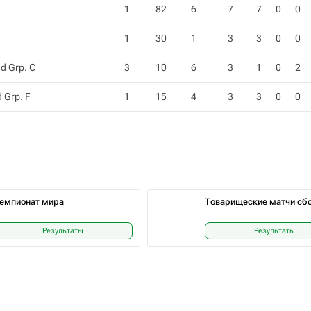
1
82
6
7
7
0
0
1
30
1
3
3
0
0
d Grp. C
3
10
6
3
1
0
2
 Grp. F
1
15
4
3
3
0
0
емпионат мира
Товарищеские матчи сб
Результаты
Результаты