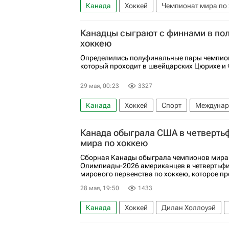
Канада
Хоккей
Чемпионат мира по
СКА (Санкт-Петербург)
Сидни Кросби
Канадцы сыграют с финнами в по
Федерация хоккея России (ФХР)
Патри
хоккею
Материалы РИА Спорт
Авторы РИА Нов
Определились полуфинальные пары чемпион
который проходит в швейцарских Цюрихе и 
29 мая, 00:23
3327
Канада
Хоккей
Спорт
Междунаро
Чемпионат мира по хоккею
Швейцари
Канада обыграла США в четверть
мира по хоккею
Сборная Канады обыграла чемпионов мира 
Олимпиады-2026 американцев в четвертьф
мирового первенства по хоккею, которое п
28 мая, 19:50
1433
Канада
Хоккей
Дилан Холлоуэй
Международная федерация хоккея (IIHF)