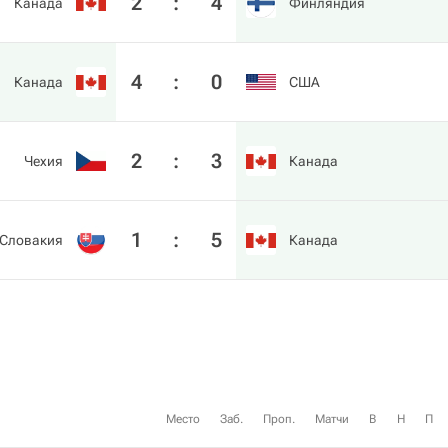
2
:
4
Канада
Финляндия
4
:
0
Канада
США
2
:
3
Чехия
Канада
1
:
5
Словакия
Канада
Место
Заб.
Проп.
Матчи
В
Н
П