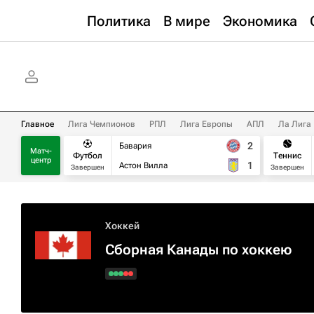
Политика
В мире
Экономика
Главное
Лига Чемпионов
РПЛ
Лига Европы
АПЛ
Ла Лига
2
Бавария
Матч-
Футбол
Теннис
центр
1
Астон Вилла
Завершен
Завершен
Хоккей
Сборная Канады по хоккею