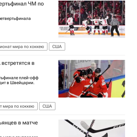
вертьфинал ЧМ по
четвертьфинала
ионат мира по хоккею
США
 встретятся в
ртьфинале плей-офф
дит в Швейцарии.
т мира по хоккею
США
ьянцев в матче