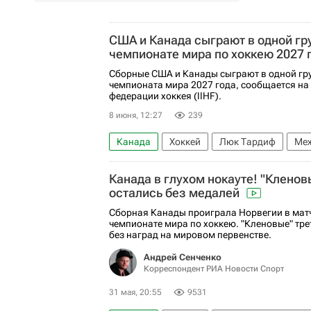
США и Канада сыграют в одной гр
чемпионате мира по хоккею 2027 
Сборные США и Канады сыграют в одной гру
чемпионата мира 2027 года, сообщается на
федерации хоккея (IIHF).
8 июня, 12:27
239
Канада
Хоккей
Люк Тардиф
Меж
Чемпионат мира по хоккею
США
Канада в глухом нокауте! "Кленов
остались без медалей
Сборная Канады проиграла Норвегии в матче
чемпионате мира по хоккею. "Кленовые" тре
без наград на мировом первенстве.
Андрей Сенченко
Корреспондент РИА Новости Спорт
31 мая, 20:55
9531