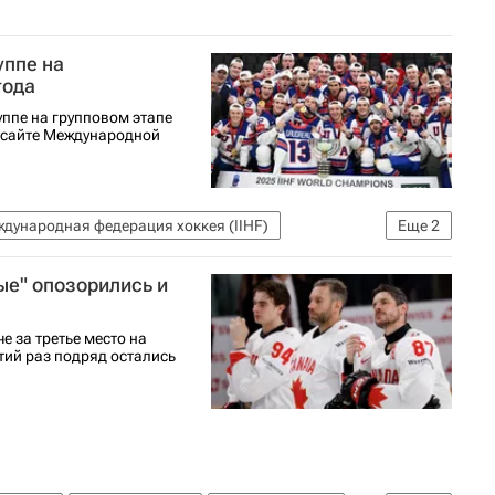
уппе на
года
ппе на групповом этапе
 сайте Международной
дународная федерация хоккея (IIHF)
Еще
2
ые" опозорились и
 за третье место на
тий раз подряд остались