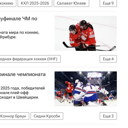
 хоккею
КХЛ 2025-2026
Салават Юлаев
Еще
9
Роберт Томас
Норвегия
луфинале ЧМ по
к Торесен
Петтер Торесен
ости Спорт
ата мира по хоккею,
Фрибуре.
дная федерация хоккея (IIHF)
Еще
4
я
Норвегия
Финляндия
финале чемпионата
2025 года, победителей
инале плей-офф
роходит в Швейцарии.
Коннор Браун
Сидни Кросби
Еще
3
Чемпионат мира по хоккею
США