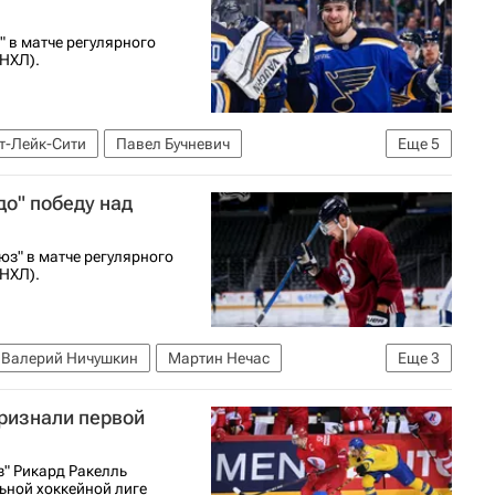
" в матче регулярного
НХЛ).
т-Лейк-Сити
Павел Бучневич
Еще
5
ис Блюз
Юта Маммот
о" победу над
юз" в матче регулярного
НХЛ).
Валерий Ничушкин
Мартин Нечас
Еще
3
Национальная хоккейная лига (НХЛ)
ризнали первой
" Рикард Ракелль
ьной хоккейной лиге