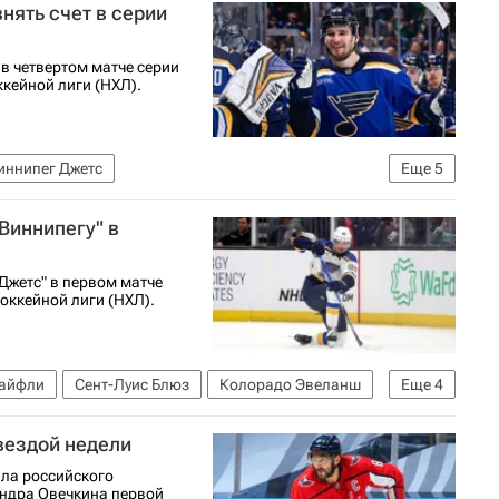
нять счет в серии
 в четвертом матче серии
кейной лиги (НХЛ).
иннипег Джетс
Еще
5
убок Стэнли
Павел Бучневич
Брэйден Шенн
Виннипегу" в
 Джетс" в первом матче
оккейной лиги (НХЛ).
айфли
Сент-Луис Блюз
Колорадо Эвеланш
Еще
4
с Иафалло
Национальная хоккейная лига (НХЛ)
вездой недели
ала российского
ндра Овечкина первой