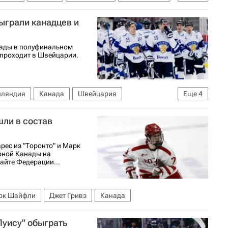
Чемпионат мира по хоккею
ыграли канадцев и
ады в полуфинальном
 проходит в Швейцарии.
ляндия
Канада
Швейцария
Еще
4
Международная федерация хоккея (IIHF)
ли в состав
рес из "Торонто" и Марк
рной Канады на
айте Федерации...
рк Шайфли
Джет Гривз
Канада
Луису" обыграть