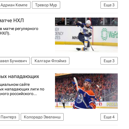
Адриан Кемпе
Тревор Мур
Еще
3
Национальная хоккейная лига (НХЛ)
 матче НХЛ
 в матче регулярного
НХЛ).
авел Бучневич
Калгари Флэймз
Еще
3
ейная лига (НХЛ)
Сент-Луис Блюз
ьных нападающих
ициальном сайте
ных нападающих лиги по
ного российского...
 Пантерз
Колорадо Эвеланш
Еще
4
дмонтон Ойлерз
Леон Драйзайтль