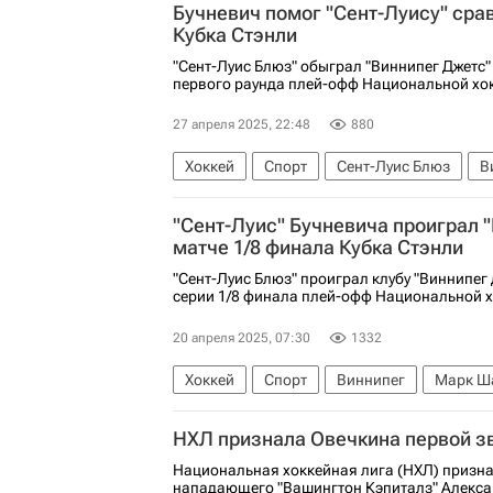
Бучневич помог "Сент-Луису" срав
Коннор Макдэвид
Кубка Стэнли
"Сент-Луис Блюз" обыграл "Виннипег Джетс"
первого раунда плей-офф Национальной хок
27 апреля 2025, 22:48
880
Хоккей
Спорт
Сент-Луис Блюз
В
Национальная хоккейная лига (НХЛ)
К
"Сент-Луис" Бучневича проиграл "
Джастин Фолк
матче 1/8 финала Кубка Стэнли
"Сент-Луис Блюз" проиграл клубу "Виннипег
серии 1/8 финала плей-офф Национальной х
20 апреля 2025, 07:30
1332
Хоккей
Спорт
Виннипег
Марк Ш
Виннипег Джетс
Кайл Коннор
Алек
НХЛ признала Овечкина первой з
Национальная хоккейная лига (НХЛ) призн
нападающего "Вашингтон Кэпиталз" Алекса