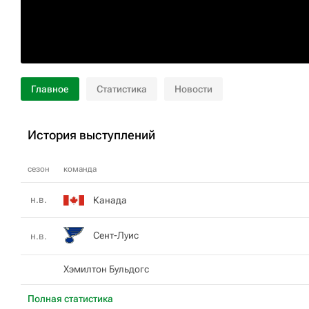
Главное
Статистика
Новости
История выступлений
сезон
команда
н.в.
Канада
Сент-Луис
н.в.
Хэмилтон Бульдогс
Полная статистика