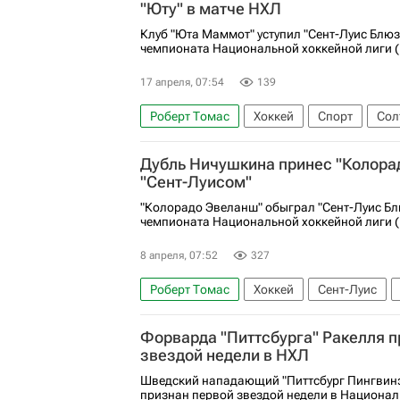
"Юту" в матче НХЛ
Клуб "Юта Маммот" уступил "Сент-Луис Блюз
чемпионата Национальной хоккейной лиги (
17 апреля, 07:54
139
Роберт Томас
Хоккей
Спорт
Сол
Кайлер Ямамото
Нэшвилл
Сент-Лу
Дубль Ничушкина принес "Колорад
Национальная хоккейная лига (НХЛ)
"Сент-Луисом"
"Колорадо Эвеланш" обыграл "Сент-Луис Бл
чемпионата Национальной хоккейной лиги (
8 апреля, 07:52
327
Роберт Томас
Хоккей
Сент-Луис
Колорадо Эвеланш
Сент-Луис Блюз
Форварда "Питтсбурга" Ракелля п
звездой недели в НХЛ
Шведский нападающий "Питтсбург Пингвинз
признан первой звездой недели в Национал