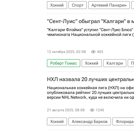
Хоккей
Спорт
Артемий Панарин
Лос-Анджелес Кингз
Сент-Луис Блюз
"Сент-Луис" обыграл "Калгари" в
"Калгари Флэймз" уступил "Сент-Луис Блюз"
чемпионата Национальной хоккейной лиги (
12 октября 2025, 02:08
403
Роберт Томас
Хоккей
Калгари
П
Вегас Голден Найтс
Национальная хокк
НХЛ назвала 20 лучших централ
Национальная хоккейная лига (НХЛ) на оф
опубликовала рейтинг 20 лучших централь
версии NHL Network, куда не включила ни од
21 августа 2025, 08:08
1240
Хоккей
Александр Барков
Флорида
Национальная хоккейная лига (НХЛ)
Э