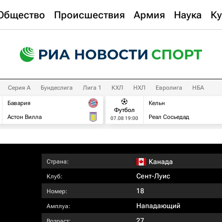
Общество
Происшествия
Армия
Наука
Ку
Серия А
Бундеслига
Лига 1
КХЛ
НХЛ
Евролига
НБА
Бавария
Кельн
Футбол
Астон Вилла
Реал Сосьедад
07.08 19:00
Канада
Страна:
Сент-Луис
Клуб:
18
Номер:
Нападающий
Амплуа:
27
Возраст: