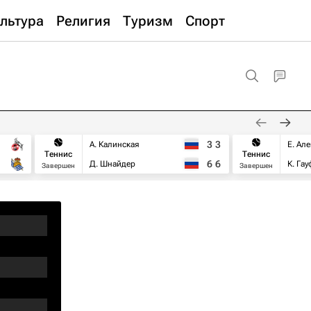
льтура
Религия
Туризм
Спорт
3
3
А. Калинская
Е. Ал
Теннис
Теннис
6
6
Д. Шнайдер
К. Га
Завершен
Завершен