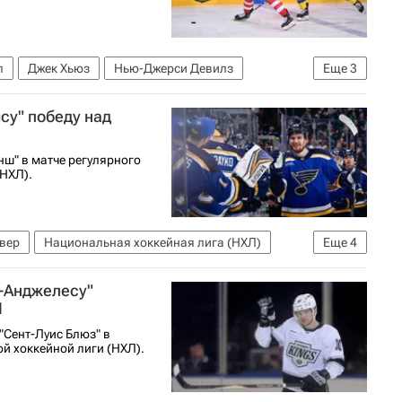
л
Джек Хьюз
Нью-Джерси Девилз
Еще
3
Национальная хоккейная лига (НХЛ)
су" победу над
нш" в матче регулярного
НХЛ).
вер
Национальная хоккейная лига (НХЛ)
Еще
4
т Бернс
Колорадо Эвеланш
-Анджелесу"
Л
"Сент-Луис Блюз" в
й хоккейной лиги (НХЛ).