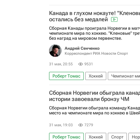
Канада в глухом нокауте! "Кленов
остались без медалей
Сборная Канады проиграла Норвегии в матче
чемпионате мира по хоккею. "Кленовые" тре
без наград на мировом первенстве.
Андрей Сенченко
Корреспондент РИА Новости Спорт
31 мая, 20:55
9531
Роберт Томас
Хоккей
Чемпионат ми
Салават Юлаев
СКА (Санкт-Петербург)
Сборная Норвегии обыграла канад
Федерация хоккея России (ФХР)
Патри
истории завоевали бронзу ЧМ
Материалы РИА Спорт
Авторы РИА Нов
Сборная Норвегии обыграла команду Канады
место на чемпионате мира по хоккею в Шве
31 мая, 19:03
7279
Роберт Томас
Хоккей
Спорт
Нор