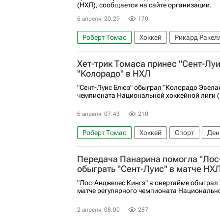
(НХЛ), сообщается на сайте организации.
6 апреля, 20:29
170
Роберт Томас
Хоккей
Рикард Ракел
Питтсбург Пингвинз
Сент-Луис Блюз
Хет-трик Томаса принес "Сент-Луи
"Колорадо" в НХЛ
"Сент-Луис Блюз" обыграл "Колорадо Эвела
чемпионата Национальной хоккейной лиги (
6 апреля, 07:43
210
Роберт Томас
Хоккей
Спорт
Ден
Сент-Луис Блюз
Паркер Келли
Брен
Передача Панарина помогла "Лос
обыграть "Сент-Луис" в матче НХ
"Лос-Анджелес Кингз" в овертайме обыграл 
матче регулярного чемпионата Национально
2 апреля, 08:00
287