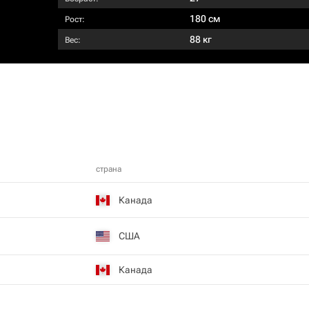
180 см
Рост:
88 кг
Вес:
страна
Канада
США
Канада