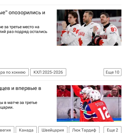
ые" опозорились и
 за третье место на
тий раз подряд остались
ра по хоккею
КХЛ 2025-2026
Еще
10
Сидни Кросби
Канада
Норвегия
цев и впервые в
к Торесен
Петтер Торесен
ости Спорт
 в матче за третье
йцарии.
вегия
Канада
Швейцария
Люк Тардиф
Еще
2