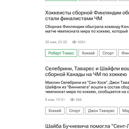
Международная федерация хоккея (IIHF)
Хоккеисты сборной Финляндии об
стали финалистами ЧМ
Сборная Финляндии обыграла команду Кан
матче чемпионата мира по хоккею, который
30 мая, 23:25
4261
Роберт Томас
Хоккей
Спорт
Фин
Александр Барков
Дилан Холлоуэй
Селебрини, Таварес и Шайфли вош
Чемпионат мира по хоккею
сборной Канады на ЧМ по хоккею
Маклин Селебрини из "Сан-Хосе", Джон Тава
Шайфли из "Виннипега" вошли в состав сбо
чемпионат мира по хоккею, сообщается на с
8 мая, 19:51
566
Хоккей
Спорт
Джон Таварес
Ма
Шайба Бучневича помогла "Сент-