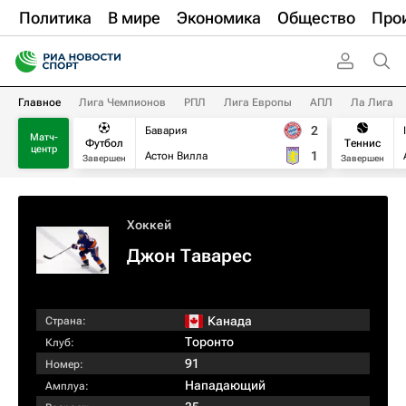
Политика
В мире
Экономика
Общество
Про
Главное
Лига Чемпионов
РПЛ
Лига Европы
АПЛ
Ла Лига
2
Бавария
Матч-
Футбол
Теннис
центр
1
Астон Вилла
Завершен
Завершен
Хоккей
Джон Таварес
Канада
Страна:
Торонто
Клуб:
91
Номер:
Нападающий
Амплуа: