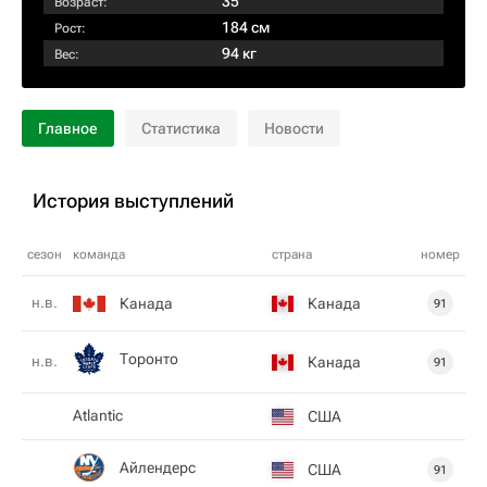
35
Возраст:
184 см
Рост:
94 кг
Вес:
Главное
Статистика
Новости
История выступлений
сезон
команда
страна
номер
н.в.
Канада
Канада
91
Торонто
н.в.
Канада
91
Atlantic
США
Айлендерс
США
91