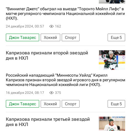
Национальная хоккейная лига (НХЛ)
"Виннипег Джетс" обыграл на выезде "Торонто Мейпл Лифс" в
матче регулярного чемпионата Национальной хоккейной лиги
(НХЛ).
24 декабря 2024, 00:57
162
Джон Таварес
Хоккей
Спорт
Еще
5
Марк Шайфли
Кайл Коннор
Капризова признали второй звездой
Виннипег Джетс
Торонто Мейпл Лифс
дня в НХЛ
Национальная хоккейная лига (НХЛ)
Российский нападающий "Миннесоты Уайлд" Кирилл
Капризов признан второй звездой игрового дня в регулярном
чемпионате Национальной хоккейной лиги (НХЛ).
16 декабря 2024, 08:17
375
Джон Таварес
Хоккей
Спорт
Еще
5
Кирилл Капризов
Леон Драйзайтль
Капризова признали третьей звездой
Вегас Голден Найтс
Эдмонтон Ойлерз
дня в НХЛ