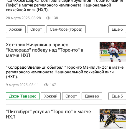
"Сан-Хосе Шаркс" обыграл в серии буллитов "Торонто Мэйпл
Лифс" в матче регулярного чемпионата Национальной
хоккейной лиги (НХЛ).
28 марта 2025, 08:28
138
Хоккей
Спорт
Сан-Хосе (город)
Еще
6
Александр Георгиев
Торонто Мэйпл Лифс
Хет-трик Ничушкина принес
Тайлер Тоффоли
Сан-Хосе Шаркс
"Колорадо" победу над "Торонто" в
матче НХЛ
Нэшвилл Предаторз
Национальная хоккейная лига (НХЛ)
"Колорадо Эвеланш" обыграл "Торонто Мэйпл Лифс" в матче
регулярного чемпионата Национальной хоккейной лиги
(НХЛ).
9 марта 2025, 08:11
167
Джон Таварес
Хоккей
Спорт
Денвер
Еще
5
Валерий Ничушкин
Торонто Мэйпл Лифс
"Питтсбург" уступил "Торонто" в матче
Колорадо Эвеланш
Виннипег Джетс
НХЛ
Национальная хоккейная лига (НХЛ)