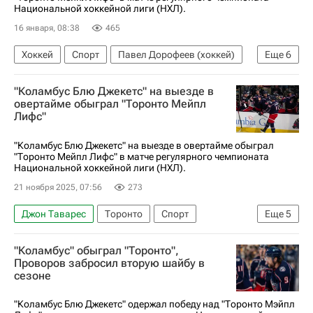
Национальной хоккейной лиги (НХЛ).
16 января, 08:38
465
Хоккей
Спорт
Павел Дорофеев (хоккей)
Еще
6
Марк Стоун
Томаш Гертл
Джек Айкел
"Коламбус Блю Джекетс" на выезде в
Вегас Голден Найтс
Торонто Мейпл Лифс
овертайме обыграл "Торонто Мейпл
Лифс"
Национальная хоккейная лига (НХЛ)
"Коламбус Блю Джекетс" на выезде в овертайме обыграл
"Торонто Мейпл Лифс" в матче регулярного чемпионата
Национальной хоккейной лиги (НХЛ).
21 ноября 2025, 07:56
273
Джон Таварес
Торонто
Спорт
Еще
5
Дмитрий Воронков
Дакота Мермис
"Коламбус" обыграл "Торонто",
Коламбус Блю Джекетс
Торонто Мейпл Лифс
Проворов забросил вторую шайбу в
сезоне
Национальная хоккейная лига (НХЛ)
"Коламбус Блю Джекетс" одержал победу над "Торонто Мэйпл