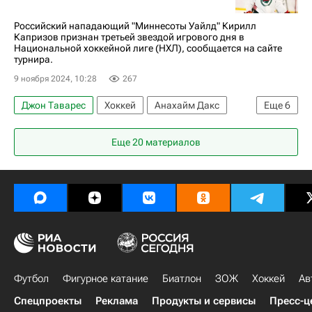
Торонто Мейпл Лифс
Российский нападающий "Миннесоты Уайлд" Кирилл
Капризов признан третьей звездой игрового дня в
Национальной хоккейной лиге (НХЛ), сообщается на сайте
турнира.
9 ноября 2024, 10:28
267
Джон Таварес
Хоккей
Анахайм Дакс
Еще
6
Спорт
Кирилл Капризов
Брэндон Танев
Еще 20 материалов
Сиэтл Кракен
Вегас Голден Найтс
Национальная хоккейная лига (НХЛ)
Футбол
Фигурное катание
Биатлон
ЗОЖ
Хоккей
Ав
Спецпроекты
Реклама
Продукты и сервисы
Пресс-ц