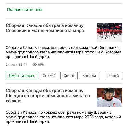
Полная статистика
Сборная Канады обыграла команду
Словакии в матче чемпионата мира
Сборная Канады одержала победу над командой Словакии в
матче группового этапа чемпионата мира по хоккею, который
проходит в Швейцарии.
24 мая, 23:47
696
Джон Таварес
Хоккей
Спорт
Канада
Еще
5
Словакия
Швейцария
Дилан Козенс
Сборная Канады обыграла команду
Габриэль Виларди
Швеции на старте чемпионата мира по
хоккею
Чемпионат мира по хоккею
Сборная Канады по хоккею обыграла команду Швеции в
матче группового этапа чемпионата мира 2026 года, который
проходит в Швейцарии.