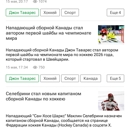
15 мая, 20:17
1074
Джон Таварес
Хоккей
Спорт
Еще
4
Чемпионат мира по хоккею
Нападающий сборной Канады стал
Международная федерация хоккея (IIHF)
автором первой шайбы на чемпионате
мира
Райан О'Райлли
Дилан Холлоуэй
Нападающий сборной Канады Джон Таварес стал автором
первой шайбы на чемпионате мира по хоккею 2026 года,
который стартовал в Швейцарии.
15 мая, 17:34
750
Джон Таварес
Хоккей
Спорт
Канада
Еще
5
Швейцария
Швеция
Торонто Мейпл Лифс
Селебрини стал новым капитаном
Международная федерация хоккея (IIHF)
сборной Канады по хоккею
Чемпионат мира по хоккею
Нападающий "Сан-Хосе Шаркс" Маклин Селебрини назначен
капитаном сборной Канады, сообщается на странице
Федерации хоккея Канады (Hockey Canada) в соцсети X.