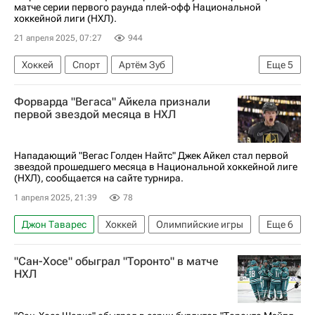
матче серии первого раунда плей-офф Национальной
хоккейной лиги (НХЛ).
21 апреля 2025, 07:27
944
Хоккей
Спорт
Артём Зуб
Еще
5
Оливер Экман-Ларссон
Митчелл Марнер
Форварда "Вегаса" Айкела признали
Торонто Мейпл Лифс
Оттава Сенаторз
первой звездой месяца в НХЛ
Национальная хоккейная лига (НХЛ)
Нападающий "Вегас Голден Найтс" Джек Айкел стал первой
звездой прошедшего месяца в Национальной хоккейной лиге
(НХЛ), сообщается на сайте турнира.
1 апреля 2025, 21:39
78
Джон Таварес
Хоккей
Олимпийские игры
Еще
6
Джек Айкел
Джордан Биннингтон
"Сан-Хосе" обыграл "Торонто" в матче
Вегас Голден Найтс
Торонто Мейпл Лифс
НХЛ
Сент-Луис Блюз
Национальная хоккейная лига (НХЛ)