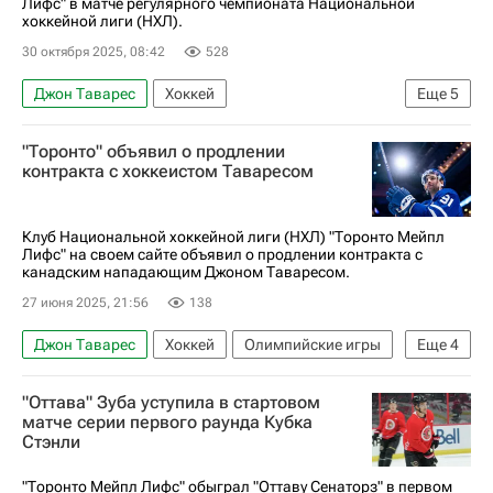
Лифс" в матче регулярного чемпионата Национальной
хоккейной лиги (НХЛ).
30 октября 2025, 08:42
528
Джон Таварес
Хоккей
Еще
5
Национальная хоккейная лига (НХЛ)
"Торонто" объявил о продлении
Коламбус Блю Джекетс
Иван Проворов
контракта с хоккеистом Таваресом
Зак Веренски
Спорт
Клуб Национальной хоккейной лиги (НХЛ) "Торонто Мейпл
Лифс" на своем сайте объявил о продлении контракта с
канадским нападающим Джоном Таваресом.
27 июня 2025, 21:56
138
Джон Таварес
Хоккей
Олимпийские игры
Еще
4
Торонто
Россия
Торонто Мейпл Лифс
"Оттава" Зуба уступила в стартовом
Национальная хоккейная лига (НХЛ)
матче серии первого раунда Кубка
Стэнли
"Торонто Мейпл Лифс" обыграл "Оттаву Сенаторз" в первом