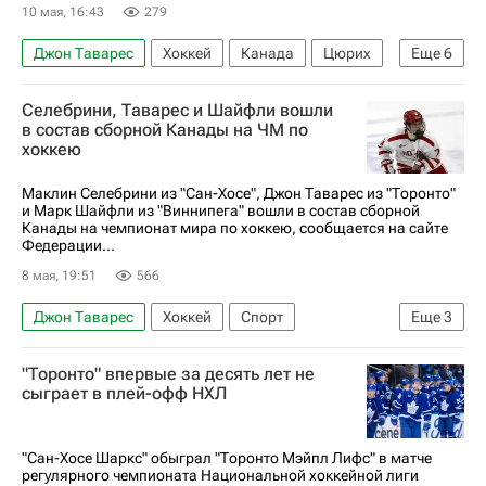
10 мая, 16:43
279
Джон Таварес
Хоккей
Канада
Цюрих
Еще
6
США
Райан О'Райлли
Селебрини, Таварес и Шайфли вошли
Нэшвилл Предаторз
Сан-Хосе Шаркс
в состав сборной Канады на ЧМ по
хоккею
Торонто Мейпл Лифс
Спорт
Маклин Селебрини из "Сан-Хосе", Джон Таварес из "Торонто"
и Марк Шайфли из "Виннипега" вошли в состав сборной
Канады на чемпионат мира по хоккею, сообщается на сайте
Федерации...
8 мая, 19:51
566
Джон Таварес
Хоккей
Спорт
Еще
3
Марк Шайфли
Джет Гривз
Канада
"Торонто" впервые за десять лет не
сыграет в плей-офф НХЛ
"Сан-Хосе Шаркс" обыграл "Торонто Мэйпл Лифс" в матче
регулярного чемпионата Национальной хоккейной лиги