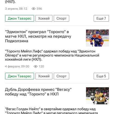
(НХЛ).
3 апреля, 08:12
596
Джон Таварес
Хоккей
Спорт
Еще
7
Сан-Хосе (город)
Торонто Мэйпл Лифс
"Эдмонтон" проиграл "Торонто" в
Адам Годетт
Дмитрий Орлов
Юта Маммот
матче НХЛ, несмотря на передачу
Подколзина
Сан-Хосе Шаркс
Национальная хоккейная лига (НХЛ)
"Торонто Мейпл Лифс" одержал победу над "Эдмонтон
Ойлерз" в матче регулярного чемпионата Национальной
хоккейной лиги (НХЛ).
4 февраля, 09:00
120
Джон Таварес
Хоккей
Спорт
Еще
5
Василий Подколзин
Матиас Маччелли
Дубль Дорофеева принес "Вегасу"
Торонто Мейпл Лифс
Эдмонтон Ойлерз
победу над "Торонто" в НХЛ
Национальная хоккейная лига (НХЛ)
"Вегас Голден Найтс" в овертайме одержал победу над
"Торонто Мейпл Лифс" в матче регулярного чемпионата