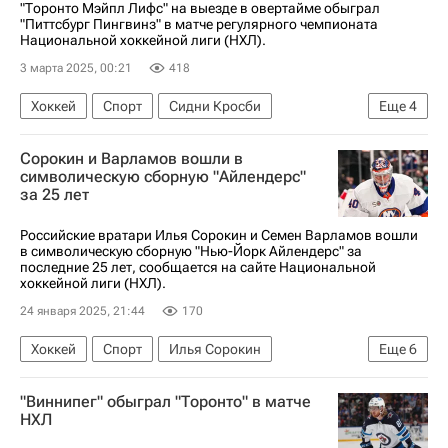
"Торонто Мэйпл Лифс" на выезде в овертайме обыграл
"Питтсбург Пингвинз" в матче регулярного чемпионата
Национальной хоккейной лиги (НХЛ).
3 марта 2025, 00:21
418
Хоккей
Спорт
Сидни Кросби
Еще
4
Торонто Мэйпл Лифс
Макс Доми
Сорокин и Варламов вошли в
Питтсбург Пингвинз
символическую сборную "Айлендерс"
за 25 лет
Национальная хоккейная лига (НХЛ)
Российские вратари Илья Сорокин и Семен Варламов вошли
в символическую сборную "Нью-Йорк Айлендерс" за
последние 25 лет, сообщается на сайте Национальной
хоккейной лиги (НХЛ).
24 января 2025, 21:44
170
Хоккей
Спорт
Илья Сорокин
Еще
6
Семён Варламов
Ник Ледди
"Виннипег" обыграл "Торонто" в матче
Нью-Йорк Айлендерс
Колорадо Эвеланш
НХЛ
Вашингтон Кэпиталз