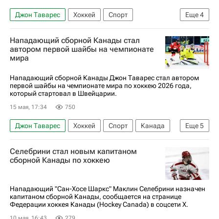
Джон Таварес
Хоккей
Спорт
Еще
4
Чемпионат мира по хоккею
Нападающий сборной Канады стал
Международная федерация хоккея (IIHF)
автором первой шайбы на чемпионате
мира
Райан О'Райлли
Дилан Холлоуэй
Нападающий сборной Канады Джон Таварес стал автором
первой шайбы на чемпионате мира по хоккею 2026 года,
который стартовал в Швейцарии.
15 мая, 17:34
750
Джон Таварес
Хоккей
Спорт
Канада
Еще
5
Швейцария
Швеция
Торонто Мейпл Лифс
Селебрини стал новым капитаном
Международная федерация хоккея (IIHF)
сборной Канады по хоккею
Чемпионат мира по хоккею
Нападающий "Сан-Хосе Шаркс" Маклин Селебрини назначен
капитаном сборной Канады, сообщается на странице
Федерации хоккея Канады (Hockey Canada) в соцсети X.
10 мая, 16:43
279