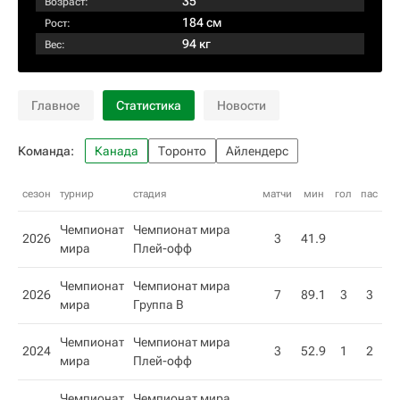
35
Возраст:
184 см
Рост:
94 кг
Вес:
Главное
Статистика
Новости
Команда:
Канада
Торонто
Айлендерс
сезон
турнир
стадия
матчи
мин
гол
пас
Чемпионат
Чемпионат мира
2026
3
41.9
мира
Плей-офф
Чемпионат
Чемпионат мира
2026
7
89.1
3
3
мира
Группа B
Чемпионат
Чемпионат мира
2024
3
52.9
1
2
мира
Плей-офф
Чемпионат
Чемпионат мира