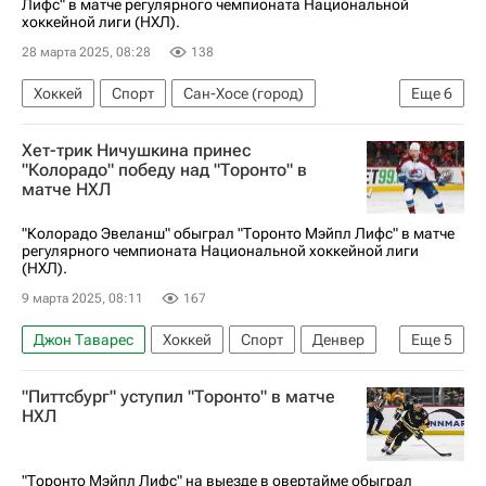
Лифс" в матче регулярного чемпионата Национальной
хоккейной лиги (НХЛ).
28 марта 2025, 08:28
138
Хоккей
Спорт
Сан-Хосе (город)
Еще
6
Александр Георгиев
Торонто Мэйпл Лифс
Хет-трик Ничушкина принес
Тайлер Тоффоли
Сан-Хосе Шаркс
"Колорадо" победу над "Торонто" в
матче НХЛ
Нэшвилл Предаторз
Национальная хоккейная лига (НХЛ)
"Колорадо Эвеланш" обыграл "Торонто Мэйпл Лифс" в матче
регулярного чемпионата Национальной хоккейной лиги
(НХЛ).
9 марта 2025, 08:11
167
Джон Таварес
Хоккей
Спорт
Денвер
Еще
5
Валерий Ничушкин
Торонто Мэйпл Лифс
"Питтсбург" уступил "Торонто" в матче
Колорадо Эвеланш
Виннипег Джетс
НХЛ
Национальная хоккейная лига (НХЛ)
"Торонто Мэйпл Лифс" на выезде в овертайме обыграл