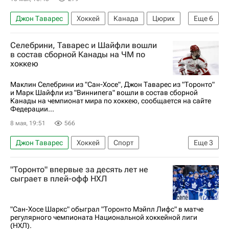
Джон Таварес
Хоккей
Канада
Цюрих
Еще
6
США
Райан О'Райлли
Селебрини, Таварес и Шайфли вошли
Нэшвилл Предаторз
Сан-Хосе Шаркс
в состав сборной Канады на ЧМ по
хоккею
Торонто Мейпл Лифс
Спорт
Маклин Селебрини из "Сан-Хосе", Джон Таварес из "Торонто"
и Марк Шайфли из "Виннипега" вошли в состав сборной
Канады на чемпионат мира по хоккею, сообщается на сайте
Федерации...
8 мая, 19:51
566
Джон Таварес
Хоккей
Спорт
Еще
3
Марк Шайфли
Джет Гривз
Канада
"Торонто" впервые за десять лет не
сыграет в плей-офф НХЛ
"Сан-Хосе Шаркс" обыграл "Торонто Мэйпл Лифс" в матче
регулярного чемпионата Национальной хоккейной лиги
(НХЛ).