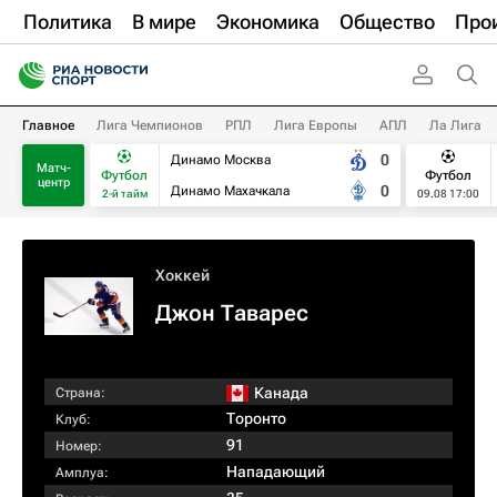
Политика
В мире
Экономика
Общество
Про
Главное
Лига Чемпионов
РПЛ
Лига Европы
АПЛ
Ла Лига
0
Динамо Москва
Матч-
Футбол
Футбол
центр
0
Динамо Махачкала
2-й тайм
09.08 17:00
Хоккей
Джон Таварес
Канада
Страна:
Торонто
Клуб:
91
Номер:
Нападающий
Амплуа: