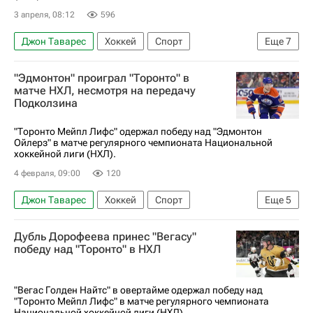
3 апреля, 08:12
596
Джон Таварес
Хоккей
Спорт
Еще
7
Сан-Хосе (город)
Торонто Мэйпл Лифс
"Эдмонтон" проиграл "Торонто" в
Адам Годетт
Дмитрий Орлов
Юта Маммот
матче НХЛ, несмотря на передачу
Подколзина
Сан-Хосе Шаркс
Национальная хоккейная лига (НХЛ)
"Торонто Мейпл Лифс" одержал победу над "Эдмонтон
Ойлерз" в матче регулярного чемпионата Национальной
хоккейной лиги (НХЛ).
4 февраля, 09:00
120
Джон Таварес
Хоккей
Спорт
Еще
5
Василий Подколзин
Матиас Маччелли
Дубль Дорофеева принес "Вегасу"
Торонто Мейпл Лифс
Эдмонтон Ойлерз
победу над "Торонто" в НХЛ
Национальная хоккейная лига (НХЛ)
"Вегас Голден Найтс" в овертайме одержал победу над
"Торонто Мейпл Лифс" в матче регулярного чемпионата
Национальной хоккейной лиги (НХЛ).