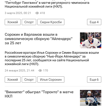
"Питтсбург Пингвинз" в матче регулярного чемпионата
Национальной хоккейной лиги (НХЛ).
3 марта 2025, 00:21
418
Хоккей
Спорт
Сидни Кросби
Еще
4
Торонто Мэйпл Лифс
Макс Доми
Сорокин и Варламов вошли в
Питтсбург Пингвинз
символическую сборную "Айлендерс"
за 25 лет
Национальная хоккейная лига (НХЛ)
Российские вратари Илья Сорокин и Семен Варламов вошли
в символическую сборную "Нью-Йорк Айлендерс" за
последние 25 лет, сообщается на сайте Национальной
хоккейной лиги (НХЛ).
24 января 2025, 21:44
170
Хоккей
Спорт
Илья Сорокин
Еще
6
Семён Варламов
Ник Ледди
"Виннипег" обыграл "Торонто" в матче
Нью-Йорк Айлендерс
Колорадо Эвеланш
НХЛ
Вашингтон Кэпиталз