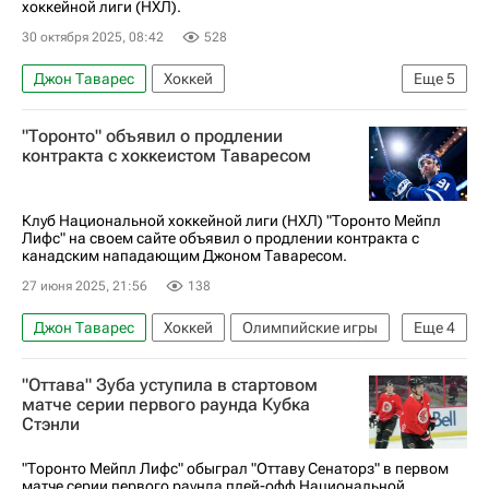
хоккейной лиги (НХЛ).
30 октября 2025, 08:42
528
Джон Таварес
Хоккей
Еще
5
Национальная хоккейная лига (НХЛ)
"Торонто" объявил о продлении
Коламбус Блю Джекетс
Иван Проворов
контракта с хоккеистом Таваресом
Зак Веренски
Спорт
Клуб Национальной хоккейной лиги (НХЛ) "Торонто Мейпл
Лифс" на своем сайте объявил о продлении контракта с
канадским нападающим Джоном Таваресом.
27 июня 2025, 21:56
138
Джон Таварес
Хоккей
Олимпийские игры
Еще
4
Торонто
Россия
Торонто Мейпл Лифс
"Оттава" Зуба уступила в стартовом
Национальная хоккейная лига (НХЛ)
матче серии первого раунда Кубка
Стэнли
"Торонто Мейпл Лифс" обыграл "Оттаву Сенаторз" в первом
матче серии первого раунда плей-офф Национальной