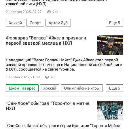
хоккейной лиги (НХЛ).
21 апреля 2025, 07:27
944
Хоккей
Спорт
Артём Зуб
Еще
5
Оливер Экман-Ларссон
Митчелл Марнер
Форварда "Вегаса" Айкела признали
Торонто Мейпл Лифс
Оттава Сенаторз
первой звездой месяца в НХЛ
Национальная хоккейная лига (НХЛ)
Нападающий "Вегас Голден Найтс" Джек Айкел стал первой
звездой прошедшего месяца в Национальной хоккейной лиге
(НХЛ), сообщается на сайте турнира.
1 апреля 2025, 21:39
78
Джон Таварес
Хоккей
Олимпийские игры
Еще
6
Джек Айкел
Джордан Биннингтон
"Сан-Хосе" обыграл "Торонто" в матче
Вегас Голден Найтс
Торонто Мейпл Лифс
НХЛ
Сент-Луис Блюз
Национальная хоккейная лига (НХЛ)
"Сан-Хосе Шаркс" обыграл в серии буллитов "Торонто Мэйпл