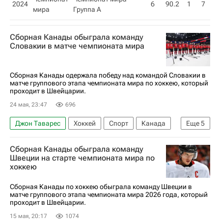
2024
6
90.2
1
7
мира
Группа A
Сборная Канады обыграла команду
Словакии в матче чемпионата мира
Сборная Канады одержала победу над командой Словакии в
матче группового этапа чемпионата мира по хоккею, который
проходит в Швейцарии.
24 мая, 23:47
696
Джон Таварес
Хоккей
Спорт
Канада
Еще
5
Словакия
Швейцария
Дилан Козенс
Сборная Канады обыграла команду
Габриэль Виларди
Швеции на старте чемпионата мира по
хоккею
Чемпионат мира по хоккею
Сборная Канады по хоккею обыграла команду Швеции в
матче группового этапа чемпионата мира 2026 года, который
проходит в Швейцарии.
15 мая, 20:17
1074