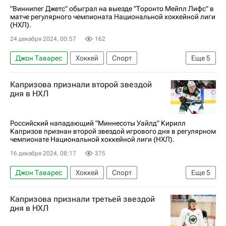
Национальная хоккейная лига (НХЛ)
"Виннипег Джетс" обыграл на выезде "Торонто Мейпл Лифс" в
матче регулярного чемпионата Национальной хоккейной лиги
(НХЛ).
24 декабря 2024, 00:57
162
Джон Таварес
Хоккей
Спорт
Еще
5
Марк Шайфли
Кайл Коннор
Капризова признали второй звездой
Виннипег Джетс
Торонто Мейпл Лифс
дня в НХЛ
Национальная хоккейная лига (НХЛ)
Российский нападающий "Миннесоты Уайлд" Кирилл
Капризов признан второй звездой игрового дня в регулярном
чемпионате Национальной хоккейной лиги (НХЛ).
16 декабря 2024, 08:17
375
Джон Таварес
Хоккей
Спорт
Еще
5
Кирилл Капризов
Леон Драйзайтль
Капризова признали третьей звездой
Вегас Голден Найтс
Эдмонтон Ойлерз
дня в НХЛ
Торонто Мейпл Лифс