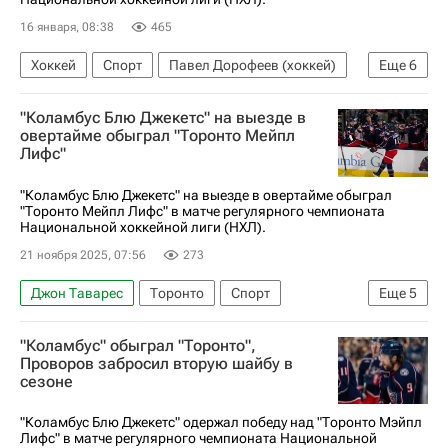
16 января, 08:38
465
Хоккей
Спорт
Павел Дорофеев (хоккей)
Еще
6
Марк Стоун
Томаш Гертл
Джек Айкел
"Коламбус Блю Джекетс" на выезде в
Вегас Голден Найтс
Торонто Мейпл Лифс
овертайме обыграл "Торонто Мейпл
Лифс"
Национальная хоккейная лига (НХЛ)
"Коламбус Блю Джекетс" на выезде в овертайме обыграл
"Торонто Мейпл Лифс" в матче регулярного чемпионата
Национальной хоккейной лиги (НХЛ).
21 ноября 2025, 07:56
273
Джон Таварес
Торонто
Спорт
Еще
5
Дмитрий Воронков
Дакота Мермис
"Коламбус" обыграл "Торонто",
Коламбус Блю Джекетс
Торонто Мейпл Лифс
Проворов забросил вторую шайбу в
сезоне
Национальная хоккейная лига (НХЛ)
"Коламбус Блю Джекетс" одержал победу над "Торонто Мэйпл
Лифс" в матче регулярного чемпионата Национальной