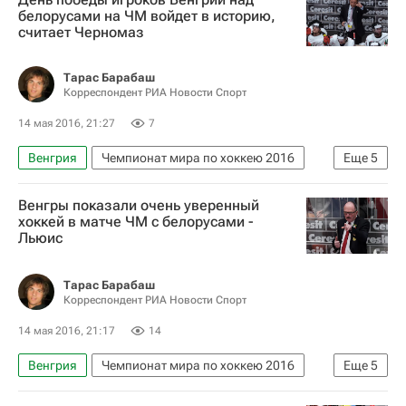
Белоруссия
Франция
Джефф Плэтт
белорусами на ЧМ войдет в историю,
считает Черномаз
Тарас Барабаш
Корреспондент РИА Новости Спорт
14 мая 2016, 21:27
7
Венгрия
Чемпионат мира по хоккею 2016
Еще
5
Хоккей
Спорт
Рич Черномаз
Венгры показали очень уверенный
Чемпионат мира по хоккею
Белоруссия
хоккей в матче ЧМ с белорусами -
Льюис
Тарас Барабаш
Корреспондент РИА Новости Спорт
14 мая 2016, 21:17
14
Венгрия
Чемпионат мира по хоккею 2016
Еще
5
Хоккей
Спорт
Дэйв Льюис