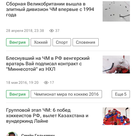
Сборная Великобритании вышла в
элитный дивизион ЧМ впервые с 1994
года
28 апреля 2018, 23:38
37
Венгрия
Хоккей
Спорт
Словения
Блеснувший на ЧМ в РФ венгерский
вратарь Вай подписал контракт с
"Миннесотой" из НХЛ
18 мая 2016, 19:20
17
Венгрия
Чемпионат мира по хоккею 2016
Еще
5
Хоккей
Спорт
Чемпионат мира по хоккею
Групповой этап ЧМ: 6 побед
Национальная хоккейная лига (НХЛ)
хоккеистов РФ, вылет Казахстана и
вундеркинд Лайне
Миннесота Уайлд
Семён Галькевич