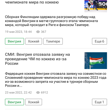
чемпионате мира по хоккею
Лукас Хаудум
Иштван Шофрон
Австрия
Сборная Финляндии одержала разгромную победу над
командой Венгрии в матче группового этапа чемпионата
мира, который проходит в Риге и финском Тампере.
19 мая 2023, 18:44
367
Венгрия
Хоккей
Тампере
Еще
6
Микко Лехтонен
Каапо Какко
СМИ: Венгрия отозвала заявку на
Атте Охтамаа
проведение ЧМ по хоккею из-за
России
Международная федерация хоккея (IIHF)
Чемпионат мира по хоккею
Финляндия
Федерация хоккея Венгрии отозвала заявку на совместное со
Словенией проведение чемпионата мира по хоккею 2023 года
из-за возможного запрета на участие в турнире сборным
России и...
23 мая 2022, 22:42
6912
Венгрия
Хоккей
Еще
1
Чемпионат мира по хоккею