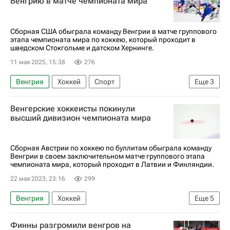
Венгрию в матче чемпионата мира
Сборная США обыграла команду Венгрии в матче группового
этапа чемпионата мира по хоккею, который проходит в
шведском Стокгольме и датском Хернинге.
11 мая 2025, 15:38
276
Венгрия
Хоккей
Спорт
Еще
3
Международная федерация хоккея (IIHF)
Венгерские хоккеисты покинули
Чемпионат мира по хоккею
США
высший дивизион чемпионата мира
Сборная Австрии по хоккею по буллитам обыграла команду
Венгрии в своем заключительном матче группового этапа
чемпионата мира, который проходит в Латвии и Финляндии.
22 мая 2023, 23:16
299
Венгрия
Хоккей
Еще
5
Чемпионат мира по хоккею
Финны разгромили венгров на
Международная федерация хоккея (IIHF)