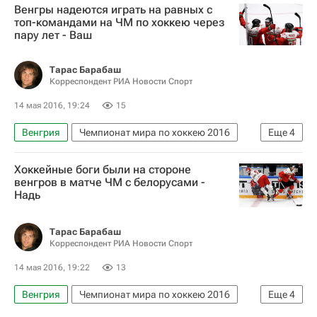
Венгры надеются играть на равных с
Белоруссия
Джефф Плэтт
топ-командами на ЧМ по хоккею через
пару лет - Ваш
Тарас Барабаш
Корреспондент РИА Новости Спорт
14 мая 2016, 19:24
15
Венгрия
Чемпионат мира по хоккею 2016
Еще
4
Хоккей
Спорт
Чемпионат мира по хоккею
Хоккейные боги были на стороне
Белоруссия
венгров в матче ЧМ с белорусами -
Надь
Тарас Барабаш
Корреспондент РИА Новости Спорт
14 мая 2016, 19:22
13
Венгрия
Чемпионат мира по хоккею 2016
Еще
4
Хоккей
Спорт
Чемпионат мира по хоккею