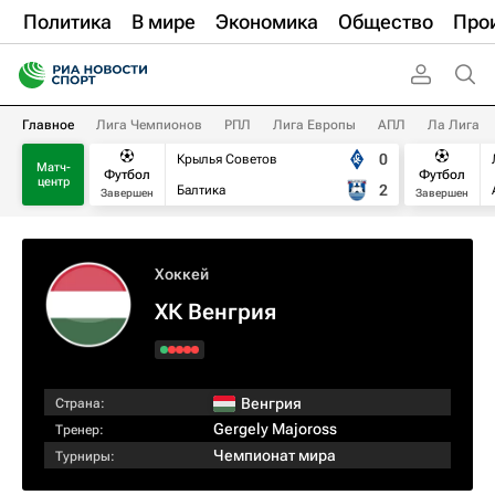
Политика
В мире
Экономика
Общество
Про
Главное
Лига Чемпионов
РПЛ
Лига Европы
АПЛ
Ла Лига
0
Крылья Советов
Матч-
Футбол
Футбол
центр
2
Балтика
Завершен
Завершен
Хоккей
ХК Венгрия
Венгрия
Страна:
Gergely Majoross
Тренер:
Чемпионат мира
Турниры: