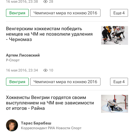
16 мая 2016, 23:38
28
Венгрия
Чемпионат мира по хоккею 2016
Еще
4
Хоккей
Спорт
Чемпионат мира по хоккею
Венгерским хоккеистам победить
Иштван Шофрон
немцев на ЧМ не позволили удаления
- Черномаз
Артем Лисовский
Р-Спорт
16 мая 2016, 23:34
10
Венгрия
Чемпионат мира по хоккею 2016
Еще
4
Хоккей
Спорт
Рич Черномаз
Хоккеисты Венгрии гордятся своим
Чемпионат мира по хоккею
выступлением на ЧМ вне зависимости
от итогов - Райна
Тарас Барабаш
Корреспондент РИА Новости Спорт