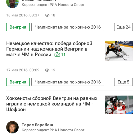
Корреспондент РИА Новости Спорт
18 мая 2016, 08:37
18
Венгрия
Чемпионат мира по хоккею 2016
Еще
24
Хоккей
Спорт
Владислав Третьяк
Немецкое качество: победа сборной
Андрей Назаров
Рой Йохансен
Германии над командой Венгрии в
матче ЧМ в России
11
Петтер Торесен
Дэйв Льюис
Патрик Фишер
Чемпионат мира по хоккею
17 мая 2016, 00:09
19
Казахстан
США
Канада
Чехия
Венгрия
Чемпионат мира по хоккею 2016
Еще
5
Финляндия
Швеция
Хоккей
Спорт
Фото
Сборная России по хоккею с шайбой
Хоккеисты сборной Венгрии на равных
Чемпионат мира по хоккею
Германия
играли с немецкой командой на ЧМ -
Германия
Белоруссия
Остон Мэттьюс
Шофрон
Патрик Лайне
Евгений Дадонов
Лео Комаров
Артемий Панарин
Тарас Барабаш
Корреспондент РИА Новости Спорт
Вадим Шипачев