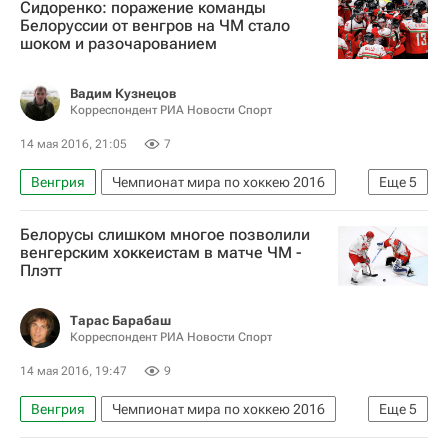
Сидоренко: поражение команды
Чемпионат мира по хоккею
Белоруссия
Белоруссии от венгров на ЧМ стало
шоком и разочарованием
Вадим Кузнецов
Корреспондент РИА Новости Спорт
14 мая 2016, 21:05
7
Венгрия
Чемпионат мира по хоккею 2016
Еще
5
Хоккей
Спорт
Андрей Сидоренко
Белорусы слишком многое позволили
Чемпионат мира по хоккею
Белоруссия
венгерским хоккеистам в матче ЧМ -
Плэтт
Тарас Барабаш
Корреспондент РИА Новости Спорт
14 мая 2016, 19:47
9
Венгрия
Чемпионат мира по хоккею 2016
Еще
5
Хоккей
Спорт
Чемпионат мира по хоккею