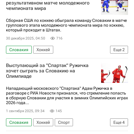
КХЛ 2025-2026
результативном матче молодежного
чемпионата мира
Зимние Олимпийские игры 2026
ХК Спартак (Москва)
Локомотив (Ярославль)
Сборная США по хоккею обыграла команду Словакии в матче
группового этапа молодежного чемпионата мира по хоккею,
Северсталь
Адам Лишка
который проходит в Штатах.
Александр Овечкин
Адам Ружичка
30 декабря 2025, 04:50
716
Мартин Гернат
Финляндия
Словакия
Хоккей
Еще
2
Материалы РИА Спорт
Молодежный чемпионат мира по хоккею
Выступающий за "Спартак" Ружичка
Авторы РИА Новости Спорт
США
хочет сыграть за Словакию на
Олимпиаде
Нападающий московского "Спартака" Адам Ружичка в
разговоре с РИА Новости признался, что стремление попасть
в сборную Словакии для участия в зимних Олимпийских играх
2026 года...
1 сентября 2025, 09:34
145
Словакия
Хоккей
Спорт
Еще
4
Международная федерация хоккея (IIHF)