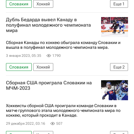
Словакия
Хоккей
Еще
1
Международная федерация хоккея (IIHF)
Дубль Бедарда вывел Канаду в
полуфинал молодежного чемпионата
мира
Сборная Канады по хоккею обыграла команду Словакии и
вышла в полуфинал молодежного чемпионата мира.
3 января 2023, 05:35
1790
Словакия
Хоккей
Еще
2
Молодежный чемпионат мира по хоккею
Сборная США проиграла Словакии на
Канада
МЧМ-2023
Хоккеисты сборной США проиграли команде Словакии в
матче группового этапа молодежного чемпионата мира по
хоккею, который проходит в Канаде.
29 декабря 2022, 03:16
507