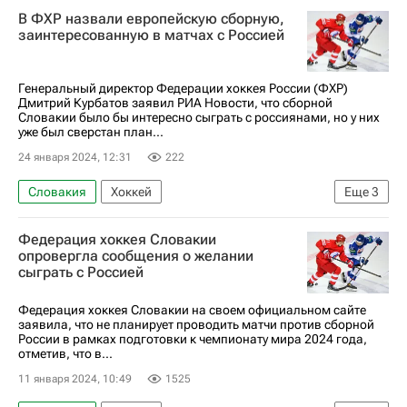
В ФХР назвали европейскую сборную,
Канада
заинтересованную в матчах с Россией
Генеральный директор Федерации хоккея России (ФХР)
Дмитрий Курбатов заявил РИА Новости, что сборной
Словакии было бы интересно сыграть с россиянами, но у них
уже был сверстан план...
24 января 2024, 12:31
222
Словакия
Хоккей
Еще
3
Международная федерация хоккея (IIHF)
Федерация хоккея Словакии
Федерация хоккея России (ФХР)
опровергла сообщения о желании
сыграть с Россией
Сборная России по хоккею с шайбой
Федерация хоккея Словакии на своем официальном сайте
заявила, что не планирует проводить матчи против сборной
России в рамках подготовки к чемпионату мира 2024 года,
отметив, что в...
11 января 2024, 10:49
1525