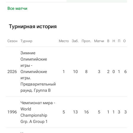
Все матчи
Турнирная история
Сезон
Турнир
Место
Заб.
Проп.
Матчи
В
Н
П
О
Зимние
Олимпийские
игры -
2026
Олимпийские
1
10
8
3
2
0
1
6
игры.
Предварительный
раунд. Группа B
Чемпионат мира -
World
1996
5
13
16
5
1
1
3
3
Championship
Grp. A Group 1