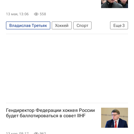
Международный олимпийский комитет (МОК)
Михаил Дегтярев
Люк Тардиф
13 мая, 13:06
558
Сборная России по хоккею с шайбой
Владислав Третьяк
Хоккей
Спорт
Еще
3
Материалы РИА Спорт
Вячеслав Фетисов
Авторы РИА Новости Спорт
Федерация хоккея России (ФХР)
Международная федерация хоккея (IIHF)
Гендиректор Федерации хоккея России
будет баллотироваться в совет IIHF
13 мая, 08:17
962