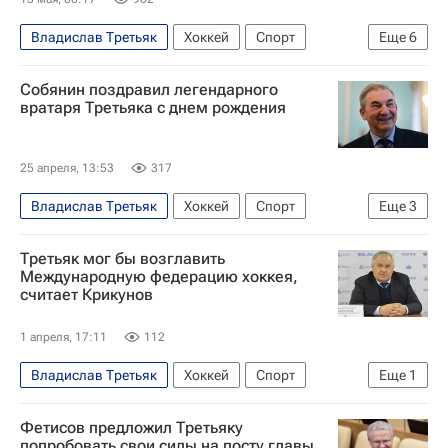
Владислав Третьяк
Хоккей
Спорт
Еще
6
Россия
Белоруссия
Дмитрий Курбатов
Собянин поздравил легендарного
Павел Буре
вратаря Третьяка с днем рождения
Международная федерация хоккея (IIHF)
Федерация хоккея России (ФХР)
25 апреля, 13:53
317
Владислав Третьяк
Хоккей
Спорт
Еще
3
Москва
Сергей Собянин
Третьяк мог бы возглавить
Федерация хоккея России (ФХР)
Международную федерацию хоккея,
считает Крикунов
1 апреля, 17:11
112
Владислав Третьяк
Хоккей
Спорт
Еще
1
Федерация хоккея России (ФХР)
Фетисов предложил Третьяку
попробовать свои силы на посту главы