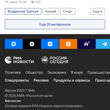
Международная федерация хоккея (IIHF)
16 марта, 16:26
437
Владислав Третьяк
Хоккей
Спорт
Еще
6
Россия
Белоруссия
Украина
Еще
20
материалов
Билл Дэйли
Международная федерация хоккея (IIHF)
Федерация хоккея России (ФХР)
Политика
Общество
Экономика
В мире
Происшеств
Спецпроекты
Реклама
Продукты и сервисы
Пресс-ц
Версия 2023.1 Beta
© 2026 МИА «Россия сегодня»
Вакансии
Сетевое издание РИА Новости зарегистрировано