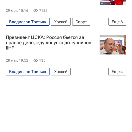
29 мая, 10:16
7152
Владислав Третьяк
Хоккей
Спорт
Еще
6
Россия
Белоруссия
Михаил Дегтярев
Президент ЦСКА: Россия бьется за
Международная федерация хоккея (IIHF)
правое дело, жду допуска до турниров
IIHF
Олимпийский комитет России (ОКР)
Федерация хоккея России (ФХР)
28 мая, 19:52
135
Владислав Третьяк
Хоккей
Еще
4
Игорь Есмантович
Михаил Дегтярев
Международная федерация хоккея (IIHF)
Олимпийский комитет России (ОКР)