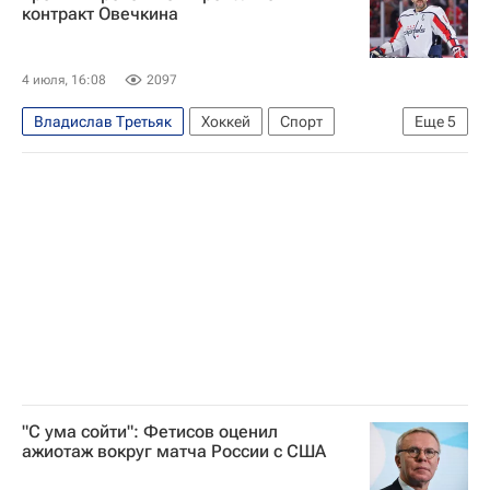
Международная федерация хоккея (IIHF)
контракт Овечкина
Международный олимпийский комитет (МОК)
Федерация хоккея России (ФХР)
4 июля, 16:08
2097
Владислав Третьяк
Хоккей
Спорт
Еще
5
Уэйн Гретцки
Федерация хоккея России (ФХР)
Александр Овечкин
Вашингтон Кэпиталз
Национальная хоккейная лига (НХЛ)
"С ума сойти": Фетисов оценил
ажиотаж вокруг матча России с США