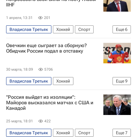
IIHF
1 апреля, 13:31
201
Владислав Третьяк
Хоккей
Спорт
Еще
6
Москва
Вячеслав Фетисов
Люк Тардиф
Овечкин еще сыграет за сборную?
Федерация хоккея России (ФХР)
Обидчик России подал в отставку
Международная федерация хоккея (IIHF)
Госдума РФ
30 марта, 18:09
5706
Владислав Третьяк
Хоккей
Еще
9
КХЛ 2025-2026
"Россия выйдет из изоляции":
Федерация хоккея России (ФХР)
Майоров высказался матчах с США и
Канадой
Международная федерация хоккея (IIHF)
Спортивный арбитражный суд (CAS)
25 марта, 18:01
422
Александр Овечкин
Евгений Малкин
Владислав Третьяк
Хоккей
Спорт
Еще
7