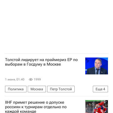
Ильдар Абдразаков
AmCham
Толстой лидирует на праймериз ЕР по
выборам в Госдуму в Москве
1 июня, 01:40
1999
Политика
Москва
Петр Толстой
Еще
4
Ирина Белых
Владимир Ресин
IIHF примет решение о допуске
Госдума РФ
Единая Россия
россиян к турнирам отдельно по
каждой команде