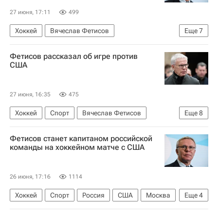
27 июня, 17:11
499
Хоккей
Вячеслав Фетисов
Еще
7
Александр Якушев
Ильдар Абдразаков
Фетисов рассказал об игре против
Госдума РФ
Михаил Сергачев
США
Артемий Панарин
Игорь Шестеркин
Спорт
27 июня, 16:35
475
Хоккей
Спорт
Вячеслав Фетисов
Еще
8
Александр Якушев
Ильдар Абдразаков
Фетисов станет капитаном российской
Госдума РФ
Артемий Панарин
команды на хоккейном матче с США
Игорь Шестеркин
Михаил Сергачев
Шанхайские драконы
ЦСКА
26 июня, 17:16
1114
Хоккей
Спорт
Россия
США
Москва
Еще
4
Вячеслав Фетисов
Александр Якушев