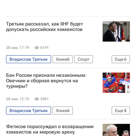
Третьяк рассказал, как IIHF будет
допускать российских хоккеистов
28 мая, 17:19
6191
Владислав Третьяк
Хоккей
Спорт
Еще
6
Россия
Белоруссия
Михаил Дегтярев
Бан России признали незаконным:
Международная федерация хоккея (IIHF)
Овечкин и сборная вернутся на
турниры?
Федерация хоккея России (ФХР)
Олимпийский комитет России (ОКР)
28 мая, 12:10
3961
Владислав Третьяк
Хоккей
Еще
8
Федерация хоккея России (ФХР)
Фетисов порассуждал о возвращении
Международная федерация хоккея (IIHF)
хоккеистов на мировую арену