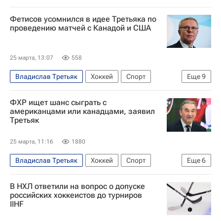
Люк Тардиф
Материалы РИА Спорт
Россия
США
Канада
Борис Майоров
Авторы РИА Новости Спорт
Фетисов усомнился в идее Третьяка по
Сергей Стиллавин
проведению матчей с Канадой и США
Федерация хоккея России (ФХР)
Международная федерация хоккея (IIHF)
25 марта, 13:07
558
Владислав Третьяк
Хоккей
Спорт
Еще
9
Канада
США
Россия
ФХР ищет шанс сыграть с
Вячеслав Фетисов
Сергей Стиллавин
американцами или канадцами, заявил
Третьяк
Федерация хоккея России (ФХР)
Международная федерация хоккея (IIHF)
25 марта, 11:16
1880
Госдума РФ
Владислав Третьяк
Хоккей
Спорт
Еще
6
Национальная хоккейная лига (НХЛ)
Россия
Белоруссия
США
В НХЛ ответили на вопрос о допуске
Сергей Стиллавин
российских хоккеистов до турниров
IIHF
Федерация хоккея России (ФХР)