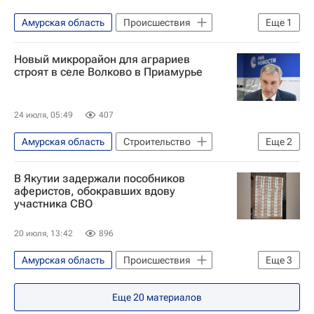
Амурская область
Происшествия
Еще
1
Благовещенск
Новый микрорайон для аграриев
строят в селе Волково в Приамурье
24 июля, 05:49
407
Амурская область
Строительство
Еще
2
Василий Орлов (губернатор)
В Якутии задержали пособников
Амурская область
аферистов, обокравших вдову
участника СВО
20 июля, 13:42
896
Амурская область
Происшествия
Еще
3
Федеральная служба по финансовому мониторингу (Росфинмониторинг)
Еще
20
материалов
Федеральная служба безопасности РФ (ФСБ России)