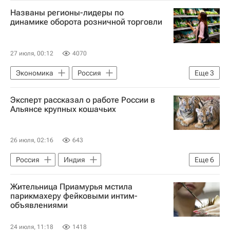
Благовещенск
Россия
Названы регионы-лидеры по
динамике оборота розничной торговли
27 июля, 00:12
4070
Экономика
Россия
Еще
3
Чукотский автономный округ
Москва
Эксперт рассказал о работе России в
Ивановская область
Альянсе крупных кошачьих
26 июля, 02:16
643
Россия
Индия
Еще
6
Хабаровский край
Сергей Арамилев
Жительница Приамурья мстила
Нарендра Моди
Центр "Амурский тигр"
парикмахеру фейковыми интим-
объявлениями
Министерство природных ресурсов и экологии РФ (Минприроды России)
В мире
24 июля, 11:18
1418