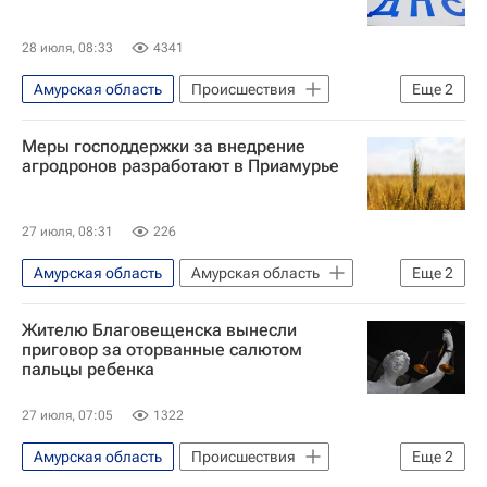
Федеральная служба по финансовому мониторингу (Росфинмониторинг)
28 июля, 08:33
4341
Амурская область
Происшествия
Еще
2
Белогорск
Toyota Corolla
Меры господдержки за внедрение
агродронов разработают в Приамурье
27 июля, 08:31
226
Амурская область
Амурская область
Еще
2
Технологии
Жителю Благовещенска вынесли
Василий Орлов (губернатор)
приговор за оторванные салютом
пальцы ребенка
27 июля, 07:05
1322
Амурская область
Происшествия
Еще
2