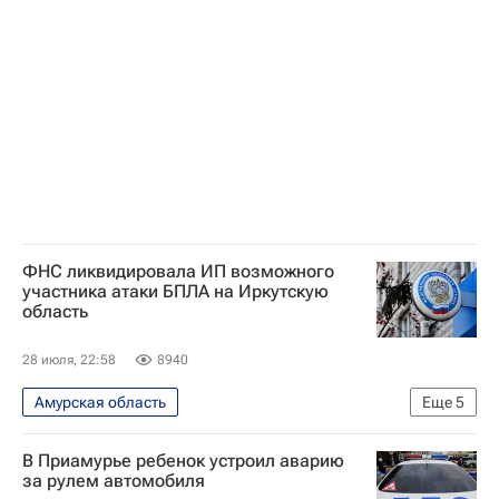
Россия
Зея (город)
ФНС ликвидировала ИП возможного
участника атаки БПЛА на Иркутскую
область
28 июля, 22:58
8940
Амурская область
Еще
5
Специальная военная операция на Украине
В Приамурье ребенок устроил аварию
Происшествия
Россия
Усть-Кут
за рулем автомобиля