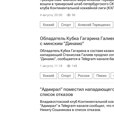
вошли в тренерский штаб петербургского СК
клуба Континентальной хоккейной лиги (КХЛ
4 августа, 20:00
98
Хоккей
Спорт
Алексей Терещенко
Обладатель Кубка Гагарина Галие
с минским "Динамо"
Обладатель Кубка Гагарина в составе казан
нападающий Станислав Галиев продлил со
"Динамо", сообщается в Telegram-канале бел
1 августа, 11:18
148
Хоккей
Спорт
Россия
Пекин
Ак Барс
Авангард
КХЛ 2025-2026
"Адмирал" поместил нападающег
список отказов
Владивостокский клуб Континентальной хок
"Адмирал" в Telegram-канале сообщил, что
Никиту Сошникова в список отказов.