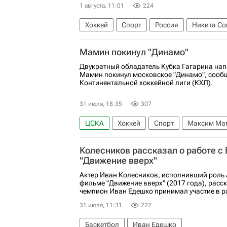
1 августа, 11:01
224
Хоккей
Спорт
Россия
Никита С
Салават Юлаев
КХЛ 2025-2026
Нац
Мамин покинул "Динамо"
Двукратный обладатель Кубка Гагарина н
Мамин покинул московское "Динамо", сообщ
Континентальной хоккейной лиги (КХЛ).
31 июля, 18:35
307
ЦСКА
Хоккей
Спорт
Максим Ма
КХЛ 2025-2026
Национальная хоккейна
Колесников рассказал о работе с
"Движение вверх"
Актер Иван Колесников, исполнивший роль 
фильме "Движение вверх" (2017 года), расс
чемпион Иван Едешко принимал участие в ра
31 июля, 11:31
222
Баскетбол
Иван Едешко