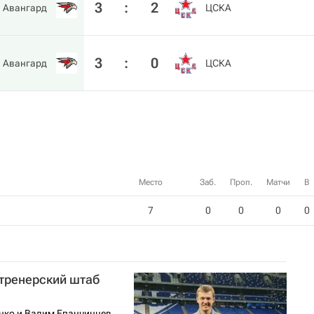
3
:
2
Авангард
ЦСКА
3
:
0
Авангард
ЦСКА
Место
Заб.
Проп.
Матчи
В
7
0
0
0
0
 тренерский штаб
нко и Вадим Епанчинцев