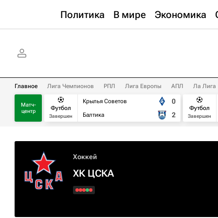
Политика
В мире
Экономика
Главное
Лига Чемпионов
РПЛ
Лига Европы
АПЛ
Ла Лига
0
Крылья Советов
Матч-
Футбол
Футбол
центр
2
Балтика
Завершен
Завершен
Хоккей
ХК ЦСКА