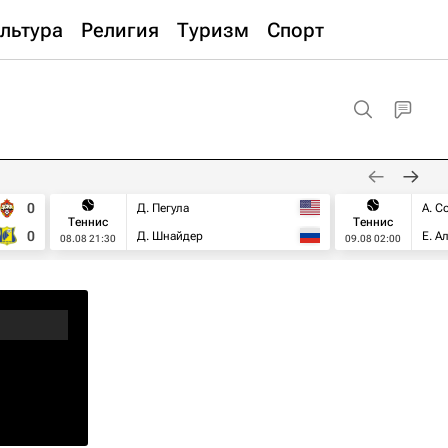
льтура
Религия
Туризм
Спорт
0
Д. Пегула
А. С
Теннис
Теннис
0
Д. Шнайдер
Е. А
08.08 21:30
09.08 02:00