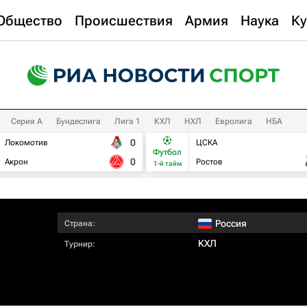
Общество
Происшествия
Армия
Наука
Ку
Серия А
Бундеслига
Лига 1
КХЛ
НХЛ
Евролига
НБА
0
Локомотив
ЦСКА
Футбол
0
Акрон
Ростов
1-й тайм
Россия
Страна:
КХЛ
Турнир: