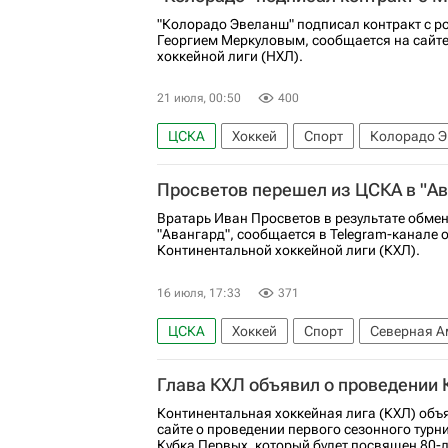
"Колорадо Эвеланш" подписал контракт с 
Георгием Меркуловым, сообщается на сайт
хоккейной лиги (НХЛ).
21 июля, 00:50
400
ЦСКА
Хоккей
Спорт
Колорадо 
Национальная хоккейная лига (НХЛ)
Просветов перешел из ЦСКА в "Ав
Вратарь Иван Просветов в результате обме
"Авангард", сообщается в Telegram-канале 
Континентальной хоккейной лиги (КХЛ).
16 июля, 17:33
371
ЦСКА
Хоккей
Спорт
Северная А
Калгари Флэймз
КХЛ 2025-2026
На
Глава КХЛ объявил о проведении 
Континентальная хоккейная лига (КХЛ) об
сайте о проведении первого сезонного турни
Кубка Первых, который будет посвящен 80-л