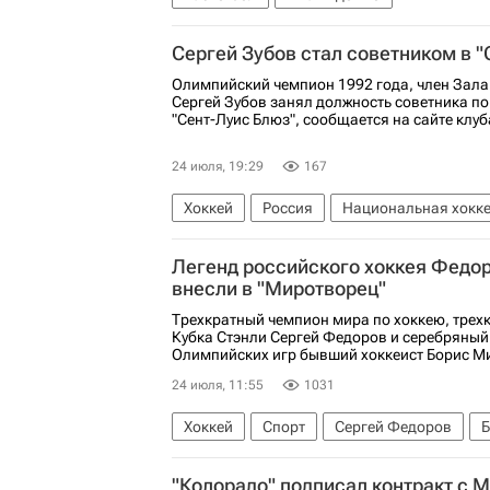
Сергей Зубов стал советником в "
Олимпийский чемпион 1992 года, член Зала
Сергей Зубов занял должность советника п
"Сент-Луис Блюз", сообщается на сайте клу
24 июля, 19:29
167
Хоккей
Россия
Национальная хокке
Сент-Луис Блюз
Легенд российского хоккея Федо
внесли в "Миротворец"
Трехкратный чемпион мира по хоккею, трех
Кубка Стэнли Сергей Федоров и серебряный
Олимпийских игр бывший хоккеист Борис Ми
24 июля, 11:55
1031
Хоккей
Спорт
Сергей Федоров
Б
Национальная хоккейная лига (НХЛ)
"Колорадо" подписал контракт с