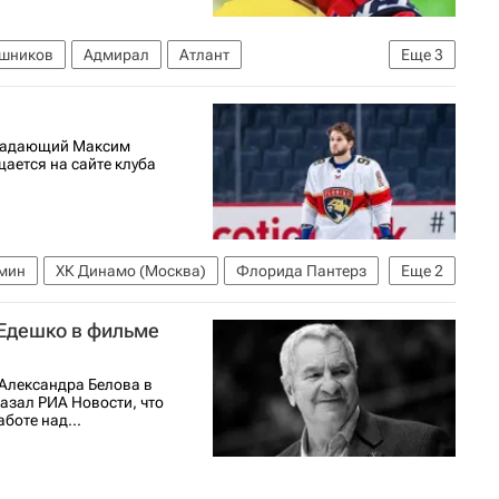
ошников
Адмирал
Атлант
Еще
3
иональная хоккейная лига (НХЛ)
ападающий Максим
ается на сайте клуба
мин
ХК Динамо (Москва)
Флорида Пантерз
Еще
2
я лига (НХЛ)
 Едешко в фильме
Александра Белова в
казал РИА Новости, что
боте над...