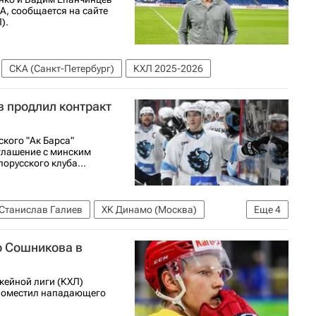
А, сообщается на сайте
).
СКА (Санкт-Петербург)
КХЛ 2025-2026
в продлил контракт
ского "Ак Барса"
глашение с минским
орусского клуба...
Станислав Галиев
ХК Динамо (Москва)
Еще
4
Национальная хоккейная лига (НХЛ)
о Сошникова в
кейной лиги (КХЛ)
 поместил нападающего