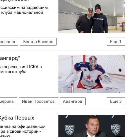
российским нападающим
е клуба Национальной
Эвеланш
Бостон Брюинз
Еще
1
ангард"
на перешел из ЦСКА в
омского клуба
мерика
Иван Просветов
Авангард
Еще
3
циональная хоккейная лига (НХЛ)
Кубка Первых
ъявила на официальном
ра в своей истории -
етию...