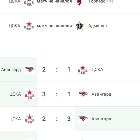
ЦСКА
матч не начался
Торпедо НН
ЦСКА
матч не начался
Адмирал
2
:
1
Авангард
ЦСКА
3
:
1
ЦСКА
Авангард
2
:
3
ЦСКА
Авангард