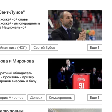
Сент-Луисе"
 хоккейной славы
о хоккейным операциям в
ба Национальной...
йная лига (НХЛ)
Сергей Зубов
Еще
1
рова и Миронова
кратный обладатель
 и бронзовый призер
ронов внесены в базу...
орис Миронов
Донецк
Симферополь
Еще
1
 Меркуловым