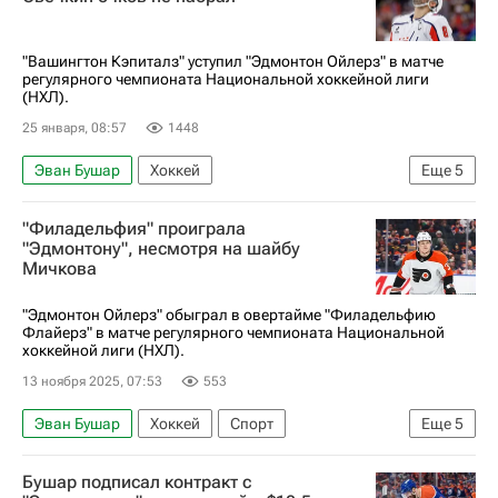
Александр Овечкин
Коннор Макдэвид
Уэйн Гретцки
Материалы РИА Спорт
"Вашингтон Кэпиталз" уступил "Эдмонтон Ойлерз" в матче
регулярного чемпионата Национальной хоккейной лиги
Авторы РИА Новости Спорт
(НХЛ).
25 января, 08:57
1448
Эван Бушар
Хоккей
Еще
5
Национальная хоккейная лига (НХЛ)
"Филадельфия" проиграла
Вашингтон Кэпиталз
Эдмонтон Ойлерз
"Эдмонтону", несмотря на шайбу
Мичкова
Александр Овечкин
Коннор Макдэвид
"Эдмонтон Ойлерз" обыграл в овертайме "Филадельфию
Флайерз" в матче регулярного чемпионата Национальной
хоккейной лиги (НХЛ).
13 ноября 2025, 07:53
553
Эван Бушар
Хоккей
Спорт
Еще
5
Матвей Мичков
Джек Рослович
Бушар подписал контракт с
Эдмонтон Ойлерз
Филадельфия Флайерз