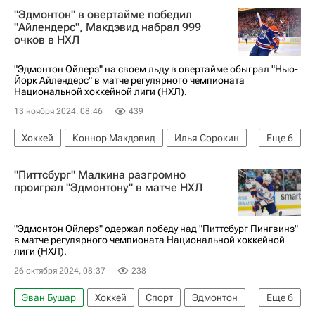
"Эдмонтон" в овертайме победил
Коннор Макдэвид
Эдмонтон Ойлерз
"Айлендерс", Макдэвид набрал 999
очков в НХЛ
Нью-Йорк Рейнджерс
Национальная хоккейная лига (НХЛ)
"Эдмонтон Ойлерз" на своем льду в овертайме обыграл "Нью-
Йорк Айлендерс" в матче регулярного чемпионата
Национальной хоккейной лиги (НХЛ).
13 ноября 2024, 08:46
439
Хоккей
Коннор Макдэвид
Илья Сорокин
Еще
6
Леон Драйзайтль
Эдмонтон Ойлерз
"Питтсбург" Малкина разгромно
Нью-Йорк Айлендерс
Ванкувер Кэнакс
проиграл "Эдмонтону" в матче НХЛ
Спорт
Национальная хоккейная лига (НХЛ)
"Эдмонтон Ойлерз" одержал победу над "Питтсбург Пингвинз"
в матче регулярного чемпионата Национальной хоккейной
лиги (НХЛ).
26 октября 2024, 08:37
238
Эван Бушар
Хоккей
Спорт
Эдмонтон
Еще
6