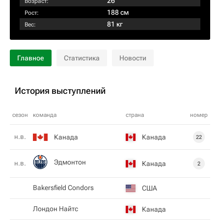
26
Возраст:
188 см
Рост:
81 кг
Вес:
Главное
Статистика
Новости
История выступлений
сезон
команда
страна
номер
н.в.
Канада
Канада
22
Эдмонтон
н.в.
Канада
2
Bakersfield Condors
США
Лондон Найтс
Канада