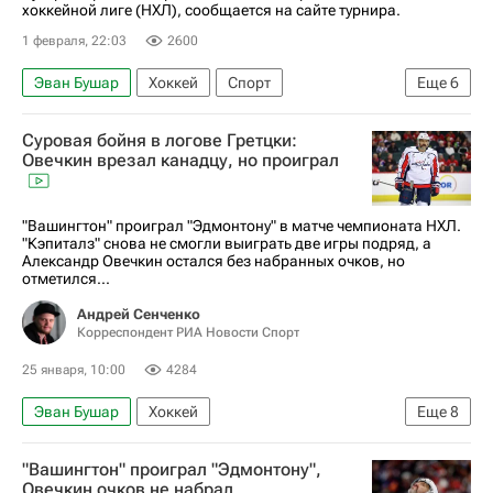
хоккейной лиге (НХЛ), сообщается на сайте турнира.
1 февраля, 22:03
2600
Эван Бушар
Хоккей
Спорт
Еще
6
Никита Кучеров
Суровая бойня в логове Гретцки:
Национальная хоккейная лига (НХЛ)
Овечкин врезал канадцу, но проиграл
Давид Пастрняк
Бостон Брюинз
Тампа-Бэй Лайтнинг
Нью-Йорк Рейнджерс
"Вашингтон" проиграл "Эдмонтону" в матче чемпионата НХЛ.
"Кэпиталз" снова не смогли выиграть две игры подряд, а
Александр Овечкин остался без набранных очков, но
отметился...
Андрей Сенченко
Корреспондент РИА Новости Спорт
25 января, 10:00
4284
Эван Бушар
Хоккей
Еще
8
Национальная хоккейная лига (НХЛ)
"Вашингтон" проиграл "Эдмонтону",
Вашингтон Кэпиталз
Эдмонтон Ойлерз
Овечкин очков не набрал