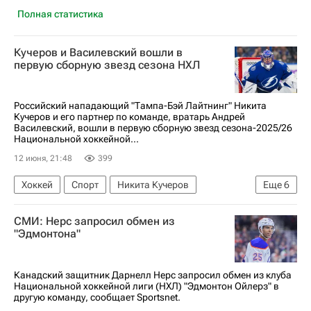
Полная статистика
Кучеров и Василевский вошли в
первую сборную звезд сезона НХЛ
Российский нападающий "Тампа-Бэй Лайтнинг" Никита
Кучеров и его партнер по команде, вратарь Андрей
Василевский, вошли в первую сборную звезд сезона-2025/26
Национальной хоккейной...
12 июня, 21:48
399
Хоккей
Спорт
Никита Кучеров
Еще
6
Джейсон Робертсон
Андрей Василевский
СМИ: Нерс запросил обмен из
Тампа-Бэй Лайтнинг
Колорадо Эвеланш
"Эдмонтона"
Даллас Старз
Национальная хоккейная лига (НХЛ)
Канадский защитник Дарнелл Нерс запросил обмен из клуба
Национальной хоккейной лиги (НХЛ) "Эдмонтон Ойлерз" в
другую команду, сообщает Sportsnet.