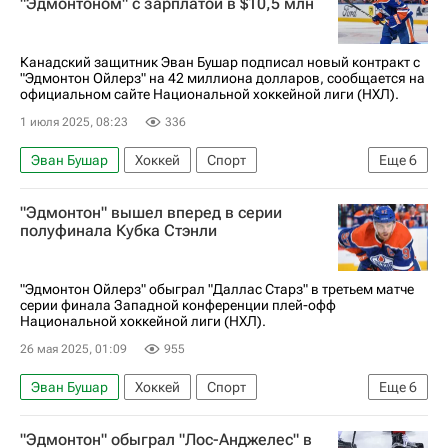
"Эдмонтоном" с зарплатой в $10,5 млн
Национальная хоккейная лига (НХЛ)
Канадский защитник Эван Бушар подписал новый контракт с
"Эдмонтон Ойлерз" на 42 миллиона долларов, сообщается на
официальном сайте Национальной хоккейной лиги (НХЛ).
1 июля 2025, 08:23
336
Эван Бушар
Хоккей
Спорт
Еще
6
Эрик Карлссон
Дрю Даути
"Эдмонтон" вышел вперед в серии
Питтсбург Пингвинз
Эдмонтон Ойлерз
полуфинала Кубка Стэнли
Лос-Анджелес Кингз
Национальная хоккейная лига (НХЛ)
"Эдмонтон Ойлерз" обыграл "Даллас Старз" в третьем матче
серии финала Западной конференции плей-офф
Национальной хоккейной лиги (НХЛ).
26 мая 2025, 01:09
955
Эван Бушар
Хоккей
Спорт
Еще
6
Коннор Макдэвид
Зак Хайман
"Эдмонтон" обыграл "Лос-Анджелес" в