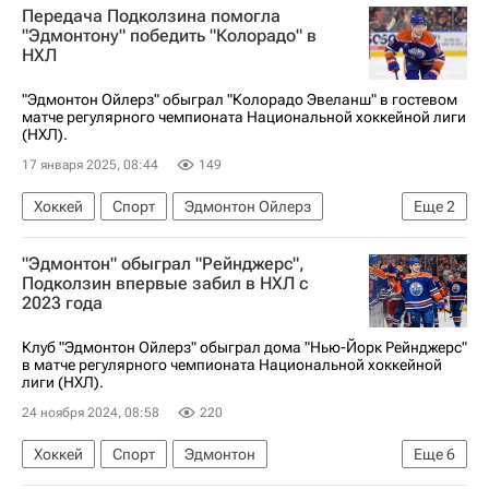
Передача Подколзина помогла
Эдмонтон Ойлерз
Лос-Анджелес Кингз
"Эдмонтону" победить "Колорадо" в
НХЛ
Спорт
"Эдмонтон Ойлерз" обыграл "Колорадо Эвеланш" в гостевом
матче регулярного чемпионата Национальной хоккейной лиги
(НХЛ).
17 января 2025, 08:44
149
Хоккей
Спорт
Эдмонтон Ойлерз
Еще
2
Колорадо Эвеланш
"Эдмонтон" обыграл "Рейнджерс",
Национальная хоккейная лига (НХЛ)
Подколзин впервые забил в НХЛ с
2023 года
Клуб "Эдмонтон Ойлерз" обыграл дома "Нью-Йорк Рейнджерс"
в матче регулярного чемпионата Национальной хоккейной
лиги (НХЛ).
24 ноября 2024, 08:58
220
Хоккей
Спорт
Эдмонтон
Еще
6
Василий Подколзин
Артемий Панарин