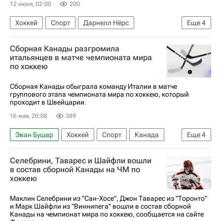
12 июня, 02:00
200
Хоккей
Спорт
Дарнелл Нёрс
Еще
4
Леон Драйзайтль
Коннор Макдэвид
Сборная Канады разгромила
Эдмонтон Ойлерз
итальянцев в матче чемпионата мира
по хоккею
Национальная хоккейная лига (НХЛ)
Сборная Канады обыграла команду Италии в матче
группового этапа чемпионата мира по хоккею, который
проходит в Швейцарии.
16 мая, 20:08
389
Эван Бушар
Хоккей
Спорт
Канада
Еще
4
Италия
Дилан Холлоуэй
Селебрини, Таварес и Шайфли вошли
Международная федерация хоккея (IIHF)
в состав сборной Канады на ЧМ по
хоккею
Чемпионат мира по хоккею
Маклин Селебрини из "Сан-Хосе", Джон Таварес из "Торонто"
и Марк Шайфли из "Виннипега" вошли в состав сборной
Канады на чемпионат мира по хоккею, сообщается на сайте