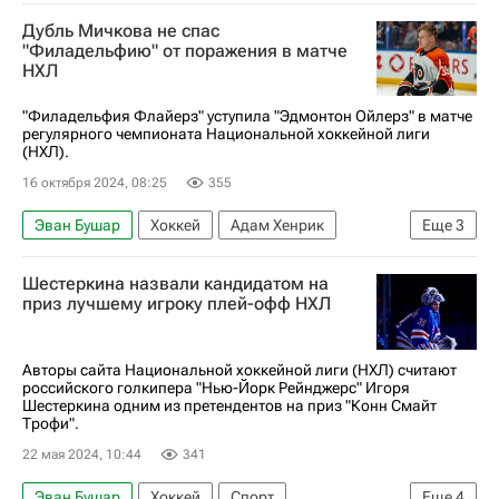
Леон Драйзайтль
Райан Нюджент-Хопкинс
Дубль Мичкова не спас
Эдмонтон Ойлерз
Питтсбург Пингвинз
"Филадельфию" от поражения в матче
НХЛ
Чикаго Блэкхокс
Национальная хоккейная лига (НХЛ)
"Филадельфия Флайерз" уступила "Эдмонтон Ойлерз" в матче
регулярного чемпионата Национальной хоккейной лиги
(НХЛ).
16 октября 2024, 08:25
355
Эван Бушар
Хоккей
Адам Хенрик
Еще
3
Коннор Браун
Эдмонтон Ойлерз
Шестеркина назвали кандидатом на
Филадельфия Флайерз
приз лучшему игроку плей-офф НХЛ
Авторы сайта Национальной хоккейной лиги (НХЛ) считают
российского голкипера "Нью-Йорк Рейнджерс" Игоря
Шестеркина одним из претендентов на приз "Конн Смайт
Трофи".
22 мая 2024, 10:44
341
Эван Бушар
Хоккей
Спорт
Еще
4