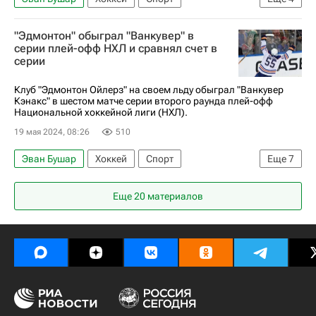
Игорь Шестеркин
Александр Барков
"Эдмонтон" обыграл "Ванкувер" в
Нью-Йорк Рейнджерс
Флорида Пантерз
серии плей-офф НХЛ и сравнял счет в
серии
Клуб "Эдмонтон Ойлерз" на своем льду обыграл "Ванкувер
Кэнакс" в шестом матче серии второго раунда плей-офф
Национальной хоккейной лиги (НХЛ).
19 мая 2024, 08:26
510
Эван Бушар
Хоккей
Спорт
Еще
7
Эдмонтон Ойлерз
Ванкувер Кэнакс
Еще 20 материалов
Даллас Старз
Зак Хайман
Дилан Холлоуэй
Ванкувер
Эдмонтон