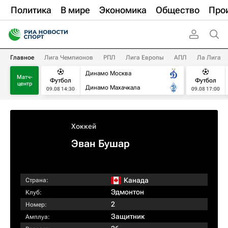
Политика
В мире
Экономика
Общество
Про
Главное
Лига Чемпионов
РПЛ
Лига Европы
АПЛ
Ла Лига
Динамо Москва
Матч-
Футбол
Футбол
центр
Динамо Махачкала
09.08 14:30
09.08 17:00
Хоккей
Эван Бушар
Канада
Страна:
Эдмонтон
Клуб:
2
Номер:
Защитник
Амплуа: