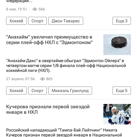
Федерации...
8 мая, 19:51
566
Хоккей
Спорт
Джон Таварес
Еще
3
Марк Шайфли
Джет Гривз
Канада
"Анахайм" увеличил преимущество в
серии плей-офф НХЛ с "Эдмонтоном"
"Анахайм Дакс" в овертайме обыграл "Эдмонтон Ойлерз" в
четвертом матче серии 1/8 финала плей-офф Национальной
хоккейной лиги (НХЛ).
27 апреля, 07:56
865
Хоккей
Спорт
Микаэль Гранлунд
Еще
5
Джеффри Трюшон-Виль
Райан Пелинг
Кучерова признали первой звездой
Анахайм Дакс
Эдмонтон Ойлерз
января в НХЛ
Национальная хоккейная лига (НХЛ)
Российский нападающий "Тампа-Бэй Лайтнинг" Никита
Кучеров признан первой звездой января в Национальной