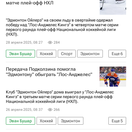
Эдмонтон Ойлерз
Даллас Старз
матче плей-офф НХЛ
Национальная хоккейная лига (НХЛ)
Кубок Стэнли
"Эдмонтон Ойлерз" на своем льду в овертайме одержал
победу над "Лос-Анджелес Кингз" в четвертом матче серии
первого раунда плей-офф Национальной хоккейной лиги
(НХЛ).
28 апреля 2025, 08:27
284
Эван Бушар
Хоккей
Спорт
Эдмонтон
Еще
6
Лос-Анджелес
Кори Перри
Передача Подколзина помогла
Леон Драйзайтль
Эдмонтон Ойлерз
"Эдмонтону" обыграть "Лос-Анджелес"
Лос-Анджелес Кингз
Кубок Гагарина
Клуб "Эдмонтон Ойлерз" дома выиграл у "Лос-Анджелес
Кингз" в третьем матче серии первого раунда плей-офф
Национальной хоккейной лиги (НХЛ).
26 апреля 2025, 08:37
266
Эван Бушар
Хоккей
Эдмонтон
Еще
5
Коннор Браун
Эвандер Кейн