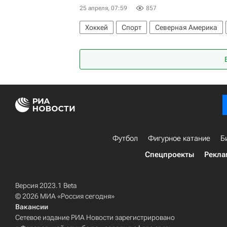
25 апреля, 07:59
857
Хоккей
Спорт
Северная Америка
Василий Подколзин
Анахайм Дакс
Национальная хоккейная лига (НХЛ)
Футбол
Фигурное катание
Б
Спецпроекты
Рекла
Версия 2023.1 Beta
© 2026 МИА «Россия сегодня»
Вакансии
Сетевое издание РИА Новости зарегистрировано