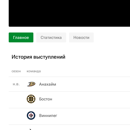
Главное
Статистика
Новости
История выступлений
сезон
команда
н.в.
Анахайм
Бостон
Виннипег