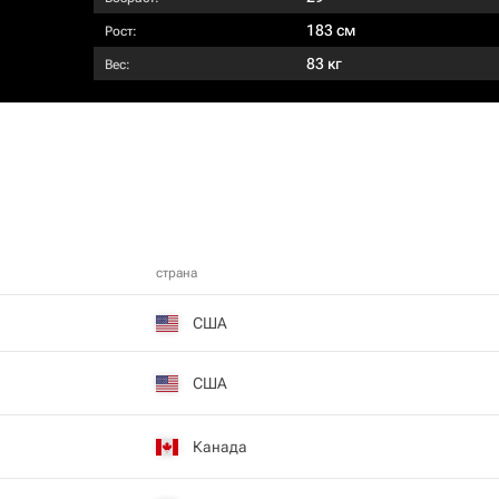
183 см
Рост:
83 кг
Вес:
страна
США
США
Канада