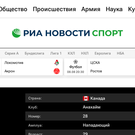
Общество
Происшествия
Армия
Наука
Ку
Серия А
Бундеслига
Лига 1
КХЛ
НХЛ
Евролига
НБА
Локомотив
ЦСКА
Футбол
Акрон
Ростов
08.08 20:30
Канада
Страна:
Анахайм
Клуб:
28
Номер:
Нападающий
Амплуа:
29
Возраст: