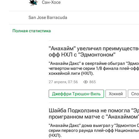
Сан-Хосе
San Jose Barracuda
Полная статистика
"Анахайм" увеличил преимущество
офф НХЛ с "Эдмонтоном"
"Анахайм Дакс" в овертайме обыграл "Эдмо
четвертом матче серии 1/8 финала плей-оф
хоккейной лиги (НХЛ).
27 апреля, 07:56
865
Джеффри Трюшон-Виль
Хоккей
Спо
Анахайм Дакс
Эдмонтон Ойлерз
На
Шайба Подколзина не помогла "Э
проигранном матче с "Анахаймом
"Анахайм Дакс" дома выиграл у "Эдмонтон О
серии первого раунда плей-офф Национальн
(НХЛ).