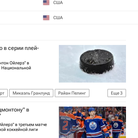
США
США
 в серии плей-
нтон Ойлерз" в
ф Национальной
рт
Микаэль Гранлунд
Райан Пелинг
Еще
3
циональная хоккейная лига (НХЛ)
дмонтону" в
"
йлерз" в третьем матче
ой хоккейной лиги