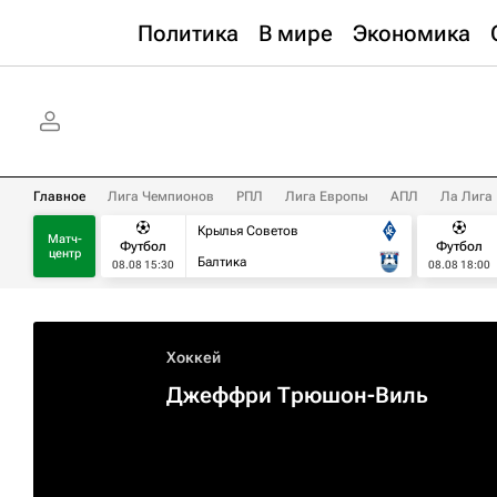
Политика
В мире
Экономика
Главное
Лига Чемпионов
РПЛ
Лига Европы
АПЛ
Ла Лига
Крылья Советов
Матч-
Футбол
Футбол
центр
Балтика
08.08 15:30
08.08 18:00
Хоккей
Джеффри Трюшон-Виль