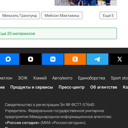
Микаэль Гранлунд
Мейсон Мактавиш
Еще
5
Эдмонтон Ойлерз
Вашингтон Кэпиталз
Еще 20 материалов
иатлон
ЗОЖ
Хоккей
Авто/мото
Единоборства
Sport sto
ма
Продукты и сервисы
Пресс-центр
Об агентстве
Ко
Свидетельство о регистрации Эл № ФС77-57640
Учредитель: Федеральное государственное унитарное
предприятие Международное информационное агентство
«Россия сегодня»
(МИА «Россия сегодня»).