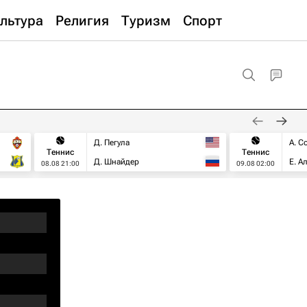
льтура
Религия
Туризм
Спорт
Д. Пегула
А. С
Теннис
Теннис
Д. Шнайдер
Е. А
08.08 21:00
09.08 02:00